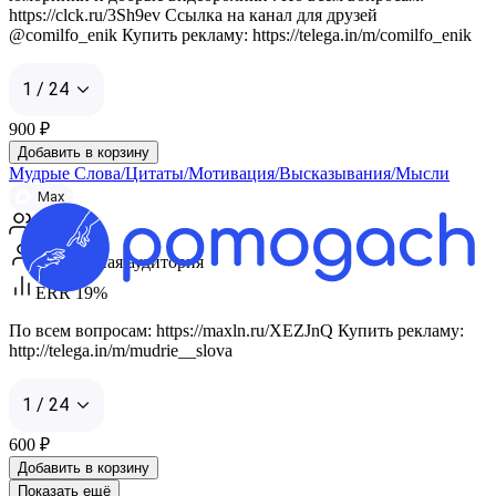
https://clck.ru/3Sh9ev Ссылка на канал для друзей
@comilfo_enik Купить рекламу: https://telega.in/m/comilfo_enik
1 / 24
900
₽
Добавить в корзину
Мудрые Слова/Цитаты/Мотивация/Высказывания/Мысли
Max
5 602
Смешанная аудитория
ERR 19%
По всем вопросам: https://maxln.ru/XEZJnQ Купить рекламу:
http://telega.in/m/mudrie__slova
1 / 24
600
₽
Добавить в корзину
Показать ещё