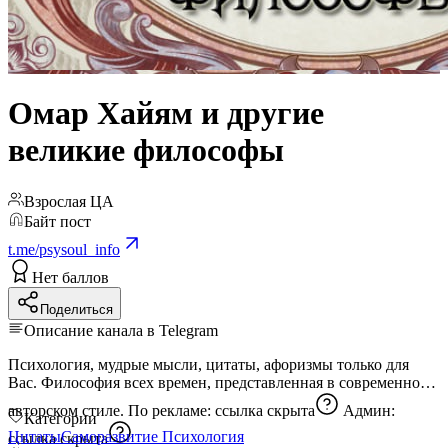
Омар Хайям и другие
великие философы
Взрослая ЦА
Байт пост
t.me/psysoul_info
Нет баллов
Поделиться
Описание канала в Telegram
Психология, мудрые мысли, цитаты, афоризмы только для
Вас. Философия всех времен, представленная в современном,
авторском стиле. По рекламе:
ссылка скрыта
Админ:
Категории
Цитаты
Саморазвитие
Психология
ссылка скрыта