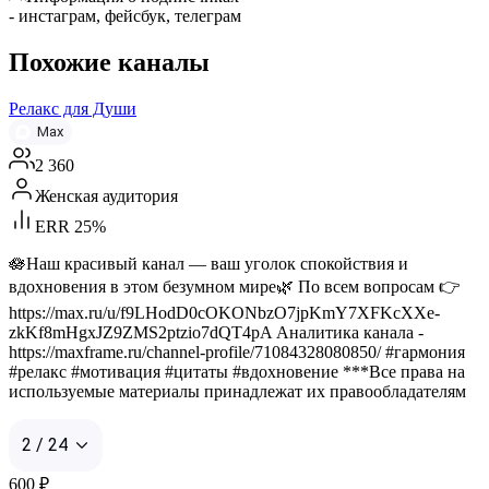
- инстаграм, фейсбук, телеграм
Похожие каналы
Релакс для Души
Max
2 360
Женская аудитория
ERR 25%
🪷Наш красивый канал — ваш уголок спокойствия и
вдохновения в этом безумном мире🌿 По всем вопросам 👉
https://max.ru/u/f9LHodD0cOKONbzO7jpKmY7XFKcXXe-
zkKf8mHgxJZ9ZMS2ptzio7dQT4pA Аналитика канала -
https://maxframe.ru/channel-profile/71084328080850/ #гармония
#релакс #мотивация #цитаты #вдохновение ***Все права на
используемые материалы принадлежат их правообладателям
2 / 24
600
₽