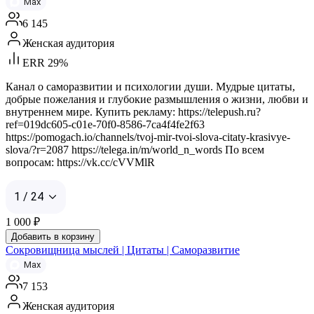
Max
6 145
Женская аудитория
ERR 29%
Канал о саморазвитии и психологии души. Мудрые цитаты,
добрые пожелания и глубокие размышления о жизни, любви и
внутреннем мире. Купить рекламу: https://telepush.ru?
ref=019dc605-c01e-70f0-8586-7ca4f4fe2f63
https://pomogach.io/channels/tvoj-mir-tvoi-slova-citaty-krasivye-
slova/?r=2087 https://telega.in/m/world_n_words По всем
вопросам: https://vk.cc/cVVMlR
1 / 24
1 000
₽
Добавить в корзину
Сокровищница мыслей | Цитаты | Саморазвитие
Max
7 153
Женская аудитория