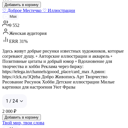
Добавить в корзину
♡ Доброе Местечко ♡ Иллюстрации
Max
9 552
Женская аудитория
ERR 31%
Здесь живут добрые рисунки известных художников, которые
согревают душу. ▫︎ Авторские иллюстрации и акварель ▫︎
Позитивные цитаты и добрый юмор ▫︎ Вдохновение для
творчества и хобби Реклама через биржу:
https://telega.in/channels/goood_place/card_max Админ:
https://clck.ru/3Qtrha Добро Живопись Арт Творчество
Рисование Рисунок Хобби Детские иллюстрации Милые
картинки для настроения Уют Фразы
1 / 24
2 000
₽
Добавить в корзину
Твой мир, твои слова