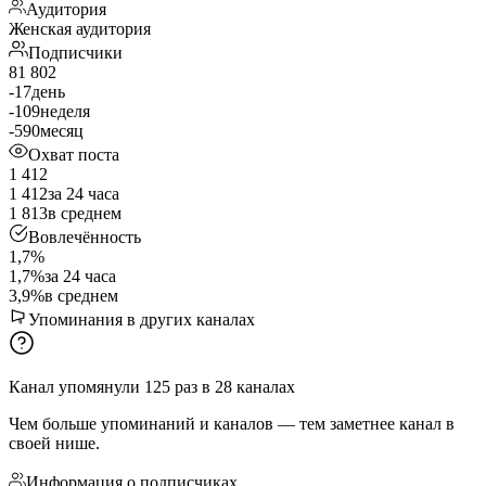
Аудитория
Женская аудитория
Подписчики
81 802
-17
день
-109
неделя
-590
месяц
Охват поста
1 412
1 412
за 24 часа
1 813
в среднем
Вовлечённость
1,7%
1,7%
за 24 часа
3,9%
в среднем
Упоминания в других каналах
Канал упомянули
125
раз
в
28
каналах
Чем больше упоминаний и каналов — тем заметнее канал в
своей нише.
Информация о подписчиках