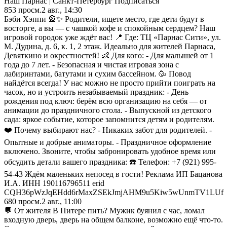
Наш Парнас | Санкт-Петербург Подписаться
853
просм.
2 авг., 14:30
Бэби Хэппи 🎡✨ Родители, ищете место, где дети будут в
восторге, а вы — с чашкой кофе и спокойным сердцем? Наш
игровой городок уже ждёт вас! 📍 Где: ТЦ «Парнас Сити», ул.
М. Дудина, д. 6, к. 1, 2 этаж. Идеально для жителей Парнаса,
Девяткино и окрестностей! 👶 Для кого: - Для малышей от 1
года до 7 лет. - Безопасная и чистая игровая зона с
лабиринтами, батутами и сухим бассейном. 🥳 Повод
найдётся всегда! У нас можно не просто прийти поиграть на
часок, но и устроить незабываемый праздник: - День
рождения под ключ: берём всю организацию на себя — от
анимации до праздничного стола. - Выпускной из детского
сада: яркое событие, которое запомнится детям и родителям.
❤️ Почему выбирают нас? - Никаких забот для родителей. -
Опытные и добрые аниматоры. - Праздничное оформление
включено. Звоните, чтобы забронировать удобное время или
обсудить детали вашего праздника: ☎️ Телефон: +7 (921) 995-
54-43 Ждём маленьких непосед в гости! Реклама ИП Бацанова
И.А. ИНН 190116796511 erid
CQH36pWzJqEHdd6rMaxZSEkJmjAHM9u5Kiw5wUnmTV1LUf
680
просм.
2 авг., 11:00
💬 От жителя В Питере пить? Мужик буянил с час, ломал
входную дверь, дверь на общем балконе, возможно ещё что-то.