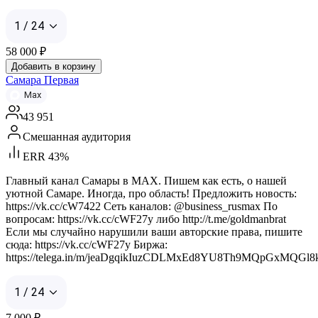
1 / 24
58 000
₽
Добавить в корзину
Самара Первая
Max
43 951
Смешанная аудитория
ERR 43%
Главный канал Самары в MAX. Пишем как есть, о нашей
уютной Самаре. Иногда, про область! Предложить новость:
https://vk.cc/cW7422 Сеть каналов: @business_rusmax По
вопросам: https://vk.cc/cWF27y либо http://t.me/goldmanbrat
Если мы случайно нарушили ваши авторские права, пишите
сюда: https://vk.cc/cWF27y Биржа:
https://telega.in/m/jeaDgqikIuzCDLMxEd8YU8Th9MQpGxMQGl
1 / 24
7 000
₽