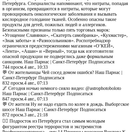
Петербурга. Специалисты напоминают, что нитраты, попадая
в организм, превращаются в нитриты, которые могут
провоцировать онкологические заболевания и вызывать
кислородное голодание тканей. Особенно опасны такие
продукты для детей, пожилых людей и аллергиков.
Безопасными признаны только пять торговых марок:
«Угощение Славянки», «Скатерть самобранка», «Кухмастер»,
«Знак заботы» и «Разносольников». Роспотребнадзор
ограничился предостережениями магазинам «О’КЕЙ»,
«Лента», «Ашан» и «Верный», тогда как изготовители
опасной продукции не подверглись даже формальным
санкциям. Наш Парнас | Санкт-Петербург Подписаться
744
просм.
4 авг., 10:33
💬 От жительницы Чей сосед домом ошибся? Наш Парнас |
Санкт-Петербург Подписаться
832
просм.
4 авг., 07:13
🌌 Сегодня ночью немного сияло видео: @astrophotoboloto
Наш Парнас | Санкт-Петербург Подписаться
847
просм.
4 авг., 07:13
💬 От жителя Ну не надо ездить по колее в дождь. Выборгское
шоссе Наш Парнас | Санкт-Петербург Подписаться
872
просм.
3 авг., 21:18
🧑‍⚖️ Подросток из Петербурга стал самым молодым
фигурантом реестра террористов и экстремистов
Росфинмониторинга – ему 14 Причины внесения Виктора К.