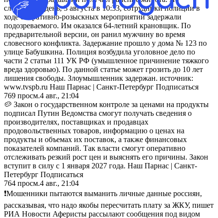
следующий день, 3 августа в 10:33, сотрудники полиции в
ходе оперативно-розыскных мероприятий задержали
подозреваемого. Им оказался 64-летний крановщик. По
предварительной версии, он ранил мужчину во время
словесного конфликта. Задержание прошло у дома № 123 по
улице Бабушкина. Полиция возбудила уголовное дело по
части 2 статьи 111 УК РФ (умышленное причинение тяжкого
вреда здоровью). По данной статье может грозить до 10 лет
лишения свободы. Злоумышленник задержан. источник:
www.tvspb.ru Наш Парнас | Санкт-Петербург Подписаться
769
просм.
4 авг., 21:04
🥔 Закон о государственном контроле за ценами на продукты
подписал Путин Ведомства смогут получать сведения о
производителях, поставщиках и продавцах
продовольственных товаров, информацию о ценах на
продукты и объемах их поставок, а также финансовых
показателей компаний. Так власти смогут оперативно
отслеживать резкий рост цен и выяснять его причины. Закон
вступит в силу с 1 января 2027 года. Наш Парнас | Санкт-
Петербург Подписаться
764
просм.
4 авг., 21:04
❗️Мошенники пытаются выманить личные данные россиян,
рассказывая, что надо якобы пересчитать плату за ЖКУ, пишет
РИА Новости Аферисты рассылают сообщения под видом