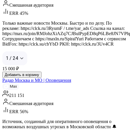
Смешанная аудитория
ERR 45%
Только важные новости Москвы. Быстро и по делу. По
рекламе: https://clck.ru/3RyumF / t.me/yar_ads Ссылка на канал:
https://max.ru/join/RMJohzXiAZq7CJBulPypED8qP6LBe8JN7VPh
Сотрудничаем с https://maxln.ru/SpiralYuri Работаем с сервисом
BidFox: https://clck.su/cbYbD РКН: https://clck.ru/3Uv4CR
1 / 24
15 000
₽
Добавить в корзину
Радар Москва и МО | Оповещения
Max
211 151
Смешанная аудитория
ERR 56%
Источник, созданный для оперативного оповещения о
возможных воздушных угрозах в Московской области 🔔