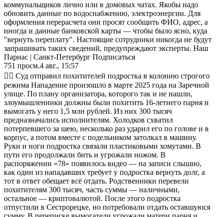
коммунальщиков лично или в домовых чатах. Якобы надо
обновить данные по водоснабжению, электроэнергии. Для
оформления перерасчета они просят сообщить ФИО, адрес, а
иногда и данные банковской карты — чтобы было ясно, куда
"вернуть переплату". Настоящие сотрудники никогда не будут
запрашивать таких сведений, предупреждают эксперты. Наш
Парнас | Санкт-Петербург Подписаться
751
просм.
4 авг., 15:57
🧑‍⚖️ Суд отправил похитителей подростка в колонию строгого
режима Нападение произошло в марте 2025 года на Заречной
улице. По плану организатора, которого так и не нашли,
злоумышленники должны были похитить 16-летнего парня и
вымогать у него 1,5 млн рублей. Из них 300 тысяч
предназначались исполнителям. Холодков схватил
потерпевшего за шею, несколько раз ударил его по голове и в
корпус, а потом вместе с подельником затолкал в машину.
Руки и ноги подростка связали пластиковыми хомутами. В
пути его продолжали бить и угрожали ножом. В
распоряжении «78» появилось видео — на записи слышно,
как один из нападавших требует у подростка вернуть долг, а
тот в ответ обещает всё отдать. Родственники перевели
похитителям 300 тысяч, часть суммы — наличными,
остальное — криптовалютой. После этого подростка
отпустили в Сестрорецке, но потребовали отдать оставшуюся
сумму. В переписке вымогатели угрожали матери парня и