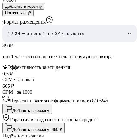
Добавить в корзину
Показать ещё
Формат размещения
1 / 24 — в топе 1 ч. / 24 ч. в ленте
490
₽
топ 1 час
·
сутки в ленте
· цена напрямую от автора
💎
Эффективность за эти деньги
0,6
₽
CPV · за показ
605
₽
CPM · за 1000
Пересчитывается от формата и охвата
810
/
24ч
Добавить в корзину
Гарантия выхода поста и возврат средств
Добавить в корзину
·
490
₽
Надёжность сделки