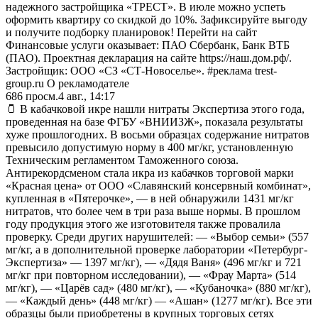
надежного застройщика «ТРЕСТ». В июле можно успеть
оформить квартиру со скидкой до 10%. Зафиксируйте выгоду
и получите подборку планировок! Перейти на сайт
Финансовые услуги оказывает: ПАО Сбербанк, Банк ВТБ
(ПАО). Проектная декларация на сайте https://наш.дом.рф/.
Застройщик: ООО «СЗ «СТ-Новоселье». #реклама trest-
group.ru О рекламодателе
686
просм.
4 авг., 14:17
🫙 В кабачковой икре нашли нитраты Экспертиза этого года,
проведенная на базе ФГБУ «ВНИИЗЖ», показала результаты
хуже прошлогодних. В восьми образцах содержание нитратов
превысило допустимую норму в 400 мг/кг, установленную
Техническим регламентом Таможенного союза.
Антирекордсменом стала икра из кабачков торговой марки
«Красная цена» от ООО «Славянский консервный комбинат»,
купленная в «Пятерочке», — в ней обнаружили 1431 мг/кг
нитратов, что более чем в три раза выше нормы. В прошлом
году продукция этого же изготовителя также провалила
проверку. Среди других нарушителей: — «Выбор семьи» (557
мг/кг, а в дополнительной проверке лаборатории «Петербург-
Экспертиза» — 1397 мг/кг), — «Дядя Ваня» (496 мг/кг и 721
мг/кг при повторном исследовании), — «Фрау Марта» (514
мг/кг), — «Царёв сад» (480 мг/кг), — «Кубаночка» (880 мг/кг),
— «Каждый день» (448 мг/кг) — «Ашан» (1277 мг/кг). Все эти
образцы были приобретены в крупных торговых сетях