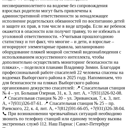
несовершеннолетнего на водоеме без сопровождения
взрослых родители могут быть привлечены к
административной ответственности за ненадлежащее
исполнение родительских обязанностей по воспитанию детей
и защите их прав, в том числе в виде штрафа. Если же ребенок
окажется в опасности или получит травму, то не избежать и
уголовной ответственности. «Учитывая прошлогоднюю
статистику и тот факт, что многие – и дети, и взрослые –
игнорируют элементарные правила, запланировано
оборудование пляжей мощной системой видеонаблюдения с
использованием искусственного интеллекта, чтобы
дополнительно осуществлять мониторинг безопасности на
пляжах», – поделился планами Владимир Зимин. Благодаря
профессиональной работе спасателей 22 человека спасены на
водоемах Выборгского района в 2025 году. Напоминаем, что
для безопасности на пляжах Выборгского района
организовано дежурство спасателей: 📍 Спасательная станция
№ 4 – ул. Большая Озерная, 31, к. 3, лит. А, +7(931)326-92-08.
📍 Спасательная станция № 20 – ул. Эриванская, 7, к. 3, лит.
А, +7(931)326-07-61. 📍 Спасательная станция № 25 – пр.
Раевского, 22, к. 4, лит. А, +7(812)591-66-05, +7(931)326-38-04.
📞 При возникновении чрезвычайных ситуаций необходимо
звонить по телефону станций или единому телефону вызова
экстренных служб 112. Наш Парнас | Санкт-Петербург