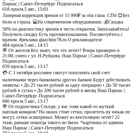
Парнас | Санкт-Петербург Подписаться
618
просм.
5 авг., 15:03
Лазерная коррекция зрения от 15 990₽ за оба глаза. СПб 😊Без
боли и страха. 💻На современном оборудовании. 💰Скидка
50% на диагностику зрения в честь открытия. Записывайтесь!
Получить скидку Есть противопоказания. Посоветуйтесь с
врачом. #реклама glazclinic78.ru О рекламодателе
484
просм.
5 авг., 14:15
💬 От жителя Кто знает, что это летит? Вчера примерно в
21:00, снято с ул. Н.Рубцова. Наш Парнас | Санкт-Петербург
Подписаться
659
просм.
5 авг., 13:17
💳 С 1 октября россияне смогут пополнять свой счет
наличными через банкоматы других банков Будут действовать
лимиты: • До 25 тысяч рублей за одну операцию • До 50 тысяч
рублей в сутки • До 200 тысяч рублей в месяц Наш Парнас |
Санкт-Петербург Подписаться
660
просм.
5 авг., 13:17
💬 От подписчика Соседи, у вас тоже какой-то жуткий
наплыв комаров? На окнах стоят сетки, пролететь ну никак не
могут, сетки осматривал. Может из вентиляции летят? 22
этаж, раньше никогда такого не было. *картинка от админа
Наш Парнас | Санкт-Петербург Подписаться