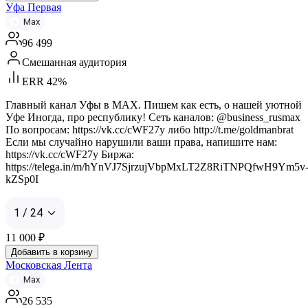
Уфа Первая
Max
96 499
Смешанная аудитория
ERR 42%
Главный канал Уфы в MAX. Пишем как есть, о нашей уютной
Уфе Иногда, про республику! Сеть каналов: @business_rusmax
По вопросам: https://vk.cc/cWF27y либо http://t.me/goldmanbrat
Если мы случайно нарушили ваши права, напишите нам:
https://vk.cc/cWF27y Биржа:
https://telega.in/m/hYnVJ7SjrzujVbpMxLT2Z8RiTNPQfwH9Ym5v
kZSp0I
1 / 24
11 000
₽
Добавить в корзину
Московская Лента
Max
26 535