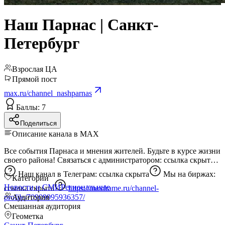
Наш Парнас | Санкт-
Петербург
Взрослая ЦА
Прямой пост
max.ru/channel_nashparnas
Баллы: 7
Поделиться
Описание канала в MAX
Все события Парнаса и мнения жителей. Будьте в курсе жизни
своего района! Связаться с администратором:
ссылка скрыта
Наш канал в Телеграм:
ссылка скрыта
Мы на биржах:
Категории
Новости и СМИ
Региональные
ссылка скрыта
https://maxframe.ru/channel-
profile/70909995936357/
Аудитория
Смешанная аудитория
Геометка