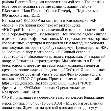
района Виктор Полунин проведет прямой эфир Трансляция
будет организована в группе администрации района
ВКонтакте. Наш Парнас | Санкт-Петербург Подписаться
805
просм.
3 авг., 15:15
Выгода до 1 842 000 ₽ на квартиры в Кисловодске! ЖК
«Моне» - это жилой комплекс от застройщика
«ЮгСтройИнвест», расположенный в экологически чистой
зоне города-курорта Кисловодска. Все нужное рядом - школа
и детские сады, кафе и магазины. Мы предлагаем комфортные
современные квартиры и предоставляем выгодные условия
для покупки, которые подойдут каждому! Преимущества ЖК:
✅ Большой выбор планировок; ✅ Личный сквер на
территории; ✅ Видовые квартиры с террасами; ✅ Закрытый
двор; ✅ Развитая инфраструктура. Мы заботимся о Вашей
безопасности, поэтому на территории комплекса ведётся
круглосуточное видеонаблюдение. «ЮгСтройИнвест» – нас
рекомендуют друзьям! Узнать больше Финансовые услуги
оказывает: ПАО Сбербанк. Проектная декларация на сайте
https://наш.дом.рф/. Застройщик: ООО "СЗ-21 "ЮСИ".
#реклама quiz2605.dom-mone.ru О рекламодателе
624
просм.
3 авг., 14:20
📺 УК приглашает на очередные мастер-классы Ближайшие
мероприятия: ✅ 04.08 (16:00-18:00) – МК по изготовлению
ловца снов. Ждем вас на детской площадке по адресу: ул.