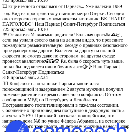
703
просм.
5 авг., 10:10
🎞 Ещё немного отдалимся от Парнаса... Уже далекий 1989
год. Вид на пространство у станции метро Озерки. Сегодня
оно застроено торговым комплексом. источник: ВК "НАШЕ
ПАРГОЛОВО" Наш Парнас | Санкт-Петербург Подписаться
725
просм.
5 авг., 10:10
💬 От жителя Уважаемые родители! Большая просьба 🙏🏻,
если вы узнали своего сына на данном видео, то проведите
пожалуйста разъяснительную беседу о правилах безопасного
проезда/перехода дороги. Вылетел на дорогу на полной
скорости не смотря даже по сторонам, на другом съезде
пронесся аналогично🙉🙉🙉 P.s. была б скорость чуть выше,
попал бы под колеса или в бочину авто😞🤨 Наш Парнас |
Санкт-Петербург Подписаться
818
просм.
4 авг., 22:34
👮‍♂️ Конфликт на остановке Парнаса закончился
поножовщиной и задержанием 2 августа мужчина получил
ножевое ранение во время словесного конфликта. Об этом
сообщили в МВД по Петербургу и Ленобласти.
Пострадавшего госпитализировали в тяжёлом состоянии.
Сообщение о произошедшем поступило в дежурную часть 2
августа в 20:39. Прохожий рассказал полицейским, что
напротив дома №8 по улице Фёдора Абрамова, на остановке
общественного транспорта, 38-летнему мужчине нанесли удар
ножом. Пострадавший получил ранение живота. На