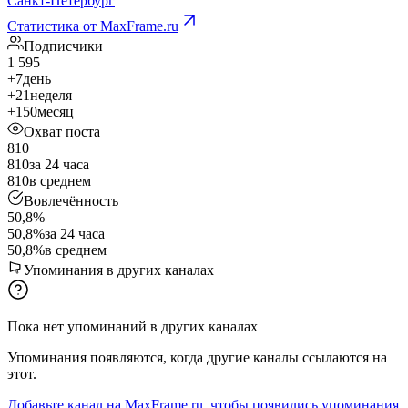
Санкт-Петербург
Статистика от MaxFrame.ru
Подписчики
1 595
+7
день
+21
неделя
+150
месяц
Охват поста
810
810
за 24 часа
810
в среднем
Вовлечённость
50,8%
50,8%
за 24 часа
50,8%
в среднем
Упоминания в других каналах
Пока нет упоминаний в других каналах
Упоминания появляются, когда другие каналы ссылаются на
этот.
Добавьте канал на MaxFrame.ru, чтобы появились упоминания