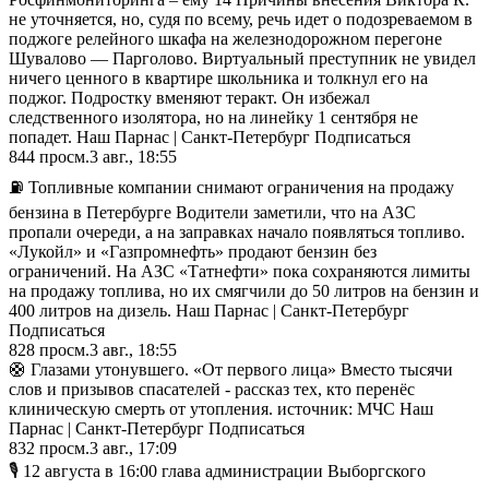
не уточняется, но, судя по всему, речь идет о подозреваемом в
поджоге релейного шкафа на железнодорожном перегоне
Шувалово — Парголово. Виртуальный преступник не увидел
ничего ценного в квартире школьника и толкнул его на
поджог. Подростку вменяют теракт. Он избежал
следственного изолятора, но на линейку 1 сентября не
попадет. Наш Парнас | Санкт-Петербург Подписаться
844
просм.
3 авг., 18:55
⛽️ Топливные компании снимают ограничения на продажу
бензина в Петербурге Водители заметили, что на АЗС
пропали очереди, а на заправках начало появляться топливо.
«Лукойл» и «Газпромнефть» продают бензин без
ограничений. На АЗС «Татнефти» пока сохраняются лимиты
на продажу топлива, но их смягчили до 50 литров на бензин и
400 литров на дизель. Наш Парнас | Санкт-Петербург
Подписаться
828
просм.
3 авг., 18:55
🛟 Глазами утонувшего. «От первого лица» Вместо тысячи
слов и призывов спасателей - рассказ тех, кто перенёс
клиническую смерть от утопления. источник: МЧС Наш
Парнас | Санкт-Петербург Подписаться
832
просм.
3 авг., 17:09
🎙 12 августа в 16:00 глава администрации Выборгского