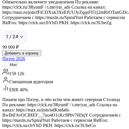
Обязательно включите уведомления По рекламе:
https://clck.ru/3RyumF / t.me/yar_ads Ссылка на канал:
https://max.ru/join/fFiCDXxk3XeEfUUJyZqqsFI51j2mRrOTairGD
Сотрудничаем с https://maxln.ru/SpiralYuri Работаем с сервисом
BidFox: https://clck.su/cbYbD РКН: https://clck.ru/3UbeZg
1 / 24
99 000
₽
Добавить в корзину
Питер 2026
Max
159 126
Смешанная аудитория
ERR 40%
Пишем про Питер, и обо всём чем живет северная Столица
По рекламе: https://clck.ru/3RyumF / t.me/yar_ads Ссылка на
канал: https://max.ru/join/ndKstda6i-
BwBiFAvOCIHEF__7uo4O1cKc9Pbv76DqY Сотрудничаем с
https://maxln.ru/SpiralYuri Работаем с сервисом BidFox:
https://clck.su/cbYbD РКН: https://clck.ru/3UbeCu