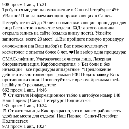
908
просм.
1 авг., 15:21
Требуются модели на омоложение в Санкт-Петербурге 45+
⚡Важно! Приглашаем женщин проживающих в Санкт-
Петербурге от 45 до 70 лет на омолаживающие процедуры для
лица Бесплатно в качестве модели. 📅Для этого клиника
открыла запись на сайте (ссылка внизу поста). Успейте
записаться, всего 20 мест! 📊Вы пройдете полную процедуру
омоложения (на Ваш выбор) и Вас проконсультирует
косметолог с опытом более 8 лет. ❤️На выбор одна процедура:
СМАС-лифтинг, Ультразвуковая чистка лица, Лазерная
биоревитализация, Карбокситерапия. ✅Без боли и без
инъекций - все процедуры аппаратные. *Предложение
действительно только для граждан РФ! Подать заявку Есть
противопоказания. Посоветуйтесь с врачом. #реклама med-
heallthy.ru О рекламодателе
662
просм.
1 авг., 14:46
💬 От жителя Информационное табло в автобусе номер 148.
Наш Парнас | Санкт-Петербург Подписаться
935
просм.
1 авг., 10:24
💬 От жительницы Как прекрасно, что в нашем районе есть
удобные места для отдыха! Наш Парнас | Санкт-Петербург
Подписаться
973
просм.
1 авг., 10:24