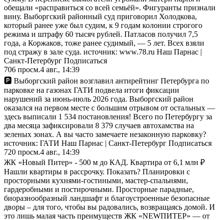
обещали «расправиться со всей семьёй». Фигуранты признали
вину. Выборгский районный суд приговорил Холодкова,
который ранее уже был судим, к 9 годам колонии строгого
режима и штрафу 60 тысяч рублей. Патласов получил 7,5
года, а Коржаков, тоже ранее судимый, — 5 лет. Всех взяли
под стражу в зале суда. источник: www.78.ru Наш Парнас |
Санкт-Петербург Подписаться
706
просм.
4 авг., 14:39
🅿️ Выборгский район возглавил антирейтинг Петербурга по
парковке на газонах ГАТИ подвела итоги фиксации
нарушений за июнь-июль 2026 года. Выборгский район
оказался на первом месте с большим отрывом от остальных —
здесь выписали 1 534 постановления! Всего по Петербургу за
два месяца зафиксировали 8 379 случаев автохамства на
зеленых зонах. А вы часто замечаете незаконную парковку?
источник: ГАТИ Наш Парнас | Санкт-Петербург Подписаться
720
просм.
4 авг., 14:39
ЖК «Новый Питер» - 500 м до КАД. Квартира от 6,1 млн ₽
Нашли квартиры в рассрочку. Показать? Планировки с
просторными кухнями-гостиными, мастер-спальнями,
гардеробными и постирочными. Просторные парадные,
биоразнообразный ландшафт и благоустроенные безопасные
дворы – для того, чтобы вы радовались, возвращаясь домой. И
это лишь малая часть преимуществ ЖК «NEWПИТЕР» — от