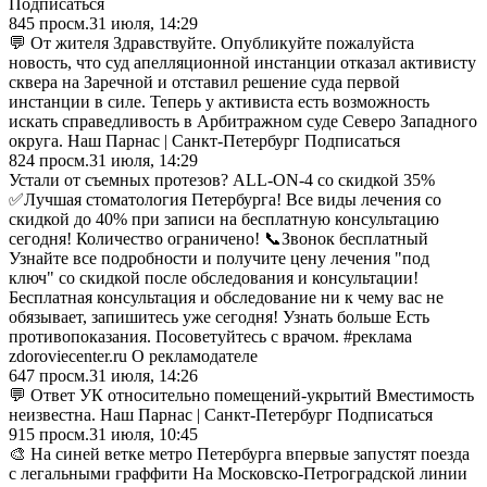
Подписаться
845
просм.
31 июля, 14:29
💬 От жителя Здравствуйте. Опубликуйте пожалуйста
новость, что суд апелляционной инстанции отказал активисту
сквера на Заречной и отставил решение суда первой
инстанции в силе. Теперь у активиста есть возможность
искать справедливость в Арбитражном суде Северо Западного
округа. Наш Парнас | Санкт-Петербург Подписаться
824
просм.
31 июля, 14:29
Устали от съемных протезов? ALL-ON-4 со скидкой 35%
✅Лучшая стоматология Петербурга! Все виды лечения со
скидкой до 40% при записи на бесплатную консультацию
сегодня! Количество ограничено! 📞Звонок бесплатный
Узнайте все подробности и получите цену лечения "под
ключ" со скидкой после обследования и консультации!
Бесплатная консультация и обследование ни к чему вас не
обязывает, запишитесь уже сегодня! Узнать больше Есть
противопоказания. Посоветуйтесь с врачом. #реклама
zdoroviecenter.ru О рекламодателе
647
просм.
31 июля, 14:26
💬 Ответ УК относительно помещений-укрытий Вместимость
неизвестна. Наш Парнас | Санкт-Петербург Подписаться
915
просм.
31 июля, 10:45
🎨 На синей ветке метро Петербурга впервые запустят поезда
с легальными граффити На Московско-Петроградской линии