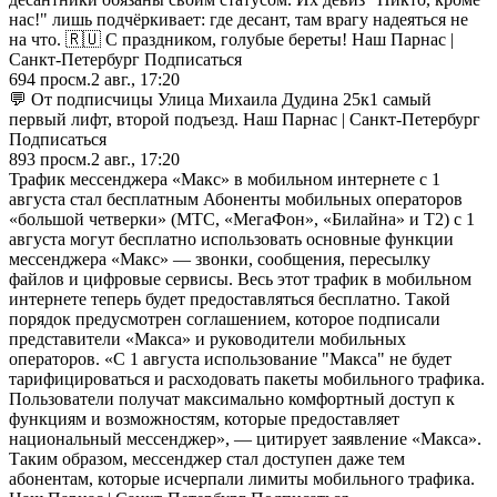
нас!" лишь подчёркивает: где десант, там врагу надеяться не
на что. 🇷🇺 С праздником, голубые береты! Наш Парнас |
Санкт-Петербург Подписаться
694
просм.
2 авг., 17:20
💬 От подписчицы Улица Михаила Дудина 25к1 самый
первый лифт, второй подъезд. Наш Парнас | Санкт-Петербург
Подписаться
893
просм.
2 авг., 17:20
Трафик мессенджера «Макс» в мобильном интернете с 1
августа стал бесплатным Абоненты мобильных операторов
«большой четверки» (МТС, «МегаФон», «Билайна» и Т2) с 1
августа могут бесплатно использовать основные функции
мессенджера «Макс» — звонки, сообщения, пересылку
файлов и цифровые сервисы. Весь этот трафик в мобильном
интернете теперь будет предоставляться бесплатно. Такой
порядок предусмотрен соглашением, которое подписали
представители «Макса» и руководители мобильных
операторов. «С 1 августа использование "Макса" не будет
тарифицироваться и расходовать пакеты мобильного трафика.
Пользователи получат максимально комфортный доступ к
функциям и возможностям, которые предоставляет
национальный мессенджер», — цитирует заявление «Макса».
Таким образом, мессенджер стал доступен даже тем
абонентам, которые исчерпали лимиты мобильного трафика.