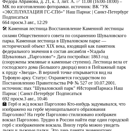
Федора Абрамова, д. 21, к. 3, лит. А. ✅ 11.08 (16:00-18:00) –
МК по изготовлению фоторамки. источник: ВК "УК
«ЭКСПЛУАТАЦИЯ ГС-СПб»" Наш Парнас | Санкт-Петербург
Подписаться
664
просм.
3 авг., 12:29
🛠 Каменная лестница Восстановление Каменной лестницы
силами Общественного совета по сохранению Шуваловского
парка. Каменная лестница в Шуваловском парке —
исторический объект XIX века, входящий как памятник
федерального значения в состав ансамбля «Усадьба
Шуваловых „Парголово“» Дата постройки: 1863 год
(сооружены земляные и каменные ступени). Лестница вела от
господского дома (Большого дворца) вниз в Пейзажный парк
к пруду «Звезда». В верхней точке открывается вид на
Туфовую арку. Статус: Охраняется государством по
Постановлению Правительства РФ № 527 от 10.07.2001.
источник: max "Шуваловский парк" #ИсторияПарнаса Наш
Парнас | Санкт-Петербург Подписаться
692
просм.
3 авг., 10:46
🏫 Герб и ж/д вокзал Парголово Кто-нибудь задумывался, что
изображено на гербе муниципального образования
Парголово? На гербе Парголово стилизовано изображен
вокзал Парголово. Трудно в России найти еще один городской
герб с изображением вокзала. Внизу герба можно увидеть
лыжи и лыжные палки. Это дань памяти знаменитому