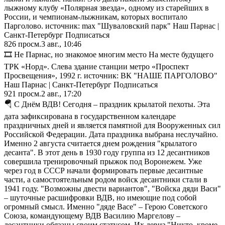
лыжному клубу «Полярная звезда», одному из старейших в
России, и чемпионам-лыжникам, которых воспитало
Парголово. источник: max "Шуваловский парк" Наш Парнас |
Санкт-Петербург Подписаться
826
просм.
3 авг., 10:46
🎞 Не Парнас, но знакомое многим место На месте будущего
ТРК «Норд». Слева здание станции метро «Проспект
Просвещения», 1992 г. источник: ВК "НАШЕ ПАРГОЛОВО"
Наш Парнас | Санкт-Петербург Подписаться
921
просм.
2 авг., 17:20
🪂 С Днём ВДВ! Сегодня – праздник крылатой пехоты. Эта
дата зафиксирована в государственном календаре
праздничных дней и является памятной для Вооруженных сил
Российской Федерации. Дата праздника выбрана неслучайно.
Именно 2 августа считается днем рождения "крылатого
десанта". В этот день в 1930 году группа из 12 десантников
совершила тренировочный прыжок под Воронежем. Уже
через год в СССР начали формировать первые десантные
части, а самостоятельным родом войск десантники стали в
1941 году. "Возможны двести вариантов", "Войска дяди Васи"
– шуточные расшифровки ВДВ, но имеющие под собой
огромный смысл. Именно "дяде Васе" – Герою Советского
Союза, командующему ВДВ Василию Маргелову –
десантники обязаны своим статусом. Их девиз "Никто, кроме