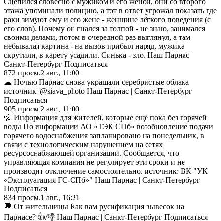
Сцепился словесно с мужиком и его женой, они со второго
этажа упоминали полицию, а тот в ответ угрожал показать где
раки зимуют ему и его жене - женщине лёгкого поведения (с
его слов). Почему он гнался за толпой - не знаю, занимался
своими делами, потом в очередной раз выглянул, а там
небывалая картина - на вызов прибыл наряд, мужика
скрутили, в карету усадили. Синька - зло. Наш Парнас |
Санкт-Петербург Подписаться
872
просм.
2 авг., 11:00
☁ Ночью Парнас снова украшали серебристые облака
источник: @siava_photo Наш Парнас | Санкт-Петербург
Подписаться
905
просм.
2 авг., 11:00
💦 Информация для жителей, которые ещё пока без горячей
воды По информации АО «ТЭК СПб» возобновление подачи
горячего водоснабжения запланировано на понедельник, в
связи с технологическим нарушением на сетях
ресурсоснабжающей организации. Сообщается, что
управляющая компания не регулирует эти сроки и не
производит отключение самостоятельно. источник: ВК "УК
«Эксплуатация ГС-СПб»" Наш Парнас | Санкт-Петербург
Подписаться
834
просм.
1 авг., 16:21
💬 От жительницы Как вам русификация вывесок на
Парнасе? 👍/👎 Наш Парнас | Санкт-Петербург Подписаться