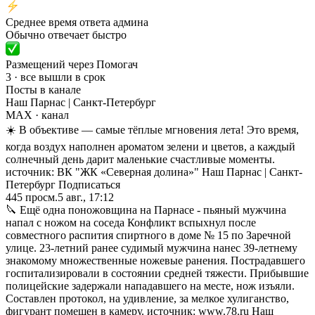
Среднее время ответа админа
Обычно отвечает быстро
Размещений через Помогач
3 · все вышли в срок
Посты в канале
Наш Парнас | Санкт-Петербург
MAX
· канал
☀️ В объективе — самые тёплые мгновения лета! Это время,
когда воздух наполнен ароматом зелени и цветов, а каждый
солнечный день дарит маленькие счастливые моменты.
источник: ВК "ЖК «Северная долина»" Наш Парнас | Санкт-
Петербург Подписаться
445
просм.
5 авг., 17:12
🔪 Ещё одна поножовщина на Парнасе - пьяный мужчина
напал с ножом на соседа Конфликт вспыхнул после
совместного распития спиртного в доме № 15 по Заречной
улице. 23-летний ранее судимый мужчина нанес 39-летнему
знакомому множественные ножевые ранения. Пострадавшего
госпитализировали в состоянии средней тяжести. Прибывшие
полицейские задержали нападавшего на месте, нож изъяли.
Составлен протокол, на удивление, за мелкое хулиганство,
фигурант помещен в камеру. источник: www.78.ru Наш