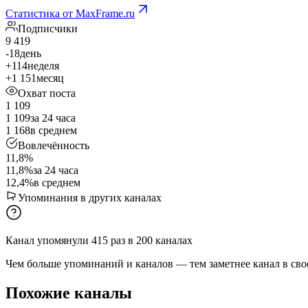
Статистика от MaxFrame.ru
Подписчики
9 419
-18
день
+114
неделя
+1 151
месяц
Охват поста
1 109
1 109
за 24 часа
1 168
в среднем
Вовлечённость
11,8%
11,8%
за 24 часа
12,4%
в среднем
Упоминания в других каналах
Канал упомянули
415
раз
в
200
каналах
Чем больше упоминаний и каналов — тем заметнее канал в сво
Похожие каналы