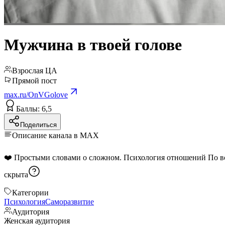
Мужчина в твоей голове
Взрослая ЦА
Прямой пост
max.ru/OnVGolove
Баллы: 6,5
Поделиться
Описание канала в MAX
❤️ Простыми слова
скрыта
Категории
Психология
Саморазвитие
Аудитория
Женская аудитория