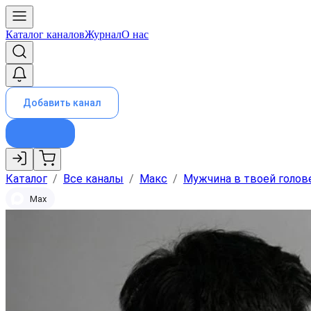
Каталог каналов
Журнал
О нас
Добавить канал
Каталог
/
Все каналы
/
Макс
/
Мужчина в твоей голов
Max