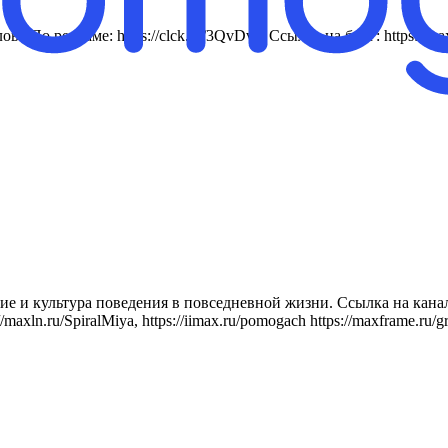
лове По рекламе: https://clck.ru/3QvDvC Ссылка на блог: http
е и культура поведения в повседневной жизни. Ссылка на канал
axln.ru/SpiralMiya, https://iimax.ru/pomogach https://maxframe.ru/gr