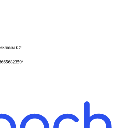
 рекламы 👉
78665682359/