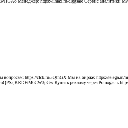
GAo Менеджер: https://iimax.ru/diggsale Сервис аналитики MAX 
сем вопросам: https://clck.ru/3QfnGX Мы на бирже: https://te
cuQPSajKRDFiM6CW3pGw Купить рекламу через Pomogach: https://po