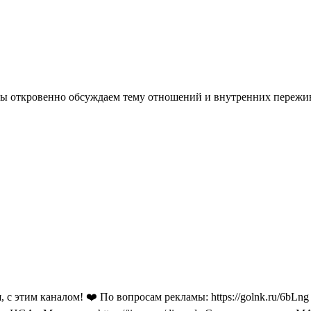
 мы откровенно обсуждаем тему отношений и внутренних пережи
с этим каналом! ❤️ По вопросам рекламы: https://golnk.ru/6bLng