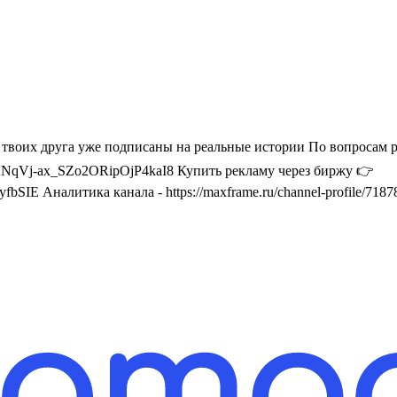
2 твоих друга уже подписаны на реальные истории По вопросам
Vj-ax_SZo2ORipOjP4kaI8 Купить рекламу через биржу 👉
SIE Аналитика канала - https://maxframe.ru/channel-profile/718