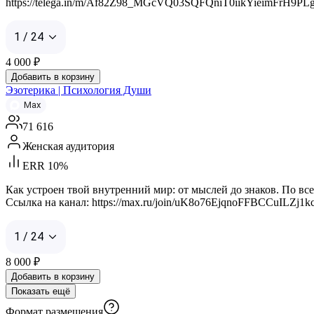
https://telega.in/m/Af82Z98_MGcVQ03SQFQniT0iikYieimFrH9PLgwH
1 / 24
4 000
₽
Добавить в корзину
Эзотерика | Психология Души
Max
71 616
Женская аудитория
ERR 10%
Как устроен твой внутренний мир: от мыслей до знаков. По в
Ссылка на канал: https://max.ru/join/uK8o76EjqnoFFBCCuILZj1k
1 / 24
8 000
₽
Добавить в корзину
Показать ещё
Формат размещения