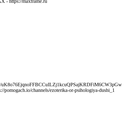
- https://maxframe.ru
lega.in/m/uK8o76EjqnoFFBCCuILZj1kcuQPSajKRDFiM6CW3pGw
mogach.io/channels/ezoterika-or-psihologiya-dushi_1