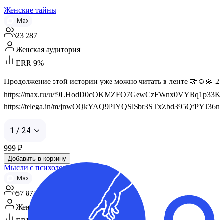
Женские тайны
Max
23 287
Женская аудитория
ERR 9%
Продолжение этой истории уже можно читать в ленте 🤝☺️💫 
https://max.ru/u/f9LHodD0cOKMZFO7GewCzFWnx0VYBq1p33KNq
https://telega.in/m/jnwOQkYAQ9PIYQSlSbr3STxZbd395QfPYJ36nyfb
1 / 24
999
₽
Добавить в корзину
Мысли с психологом
Max
57 877
Женская аудитория