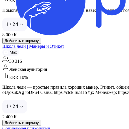
ERR 13%
Помогаем «выдохнуть», убрать тревогу и навести порядок в го
1 / 24
8 000
₽
Добавить в корзину
Школа леди | Манеры и Этикет
Max
30 316
Женская аудитория
ERR 10%
Школа леди — простые правила хороших манер. Этикет, общени
oUjozukAg-toDku4 Связь: https://clck.ru/3TSYjx Менеджер: https://m
1 / 24
2 400
₽
Добавить в корзину
Социальная психология