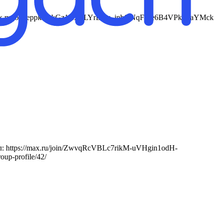
s://max.ru/join/eppkm_kGz1RXxLYrLbw_jnbONqFLle6B4VPkFkaYMck
: https://max.ru/join/ZwvqRcVBLc7rikM-uVHgin1odH-
oup-profile/42/