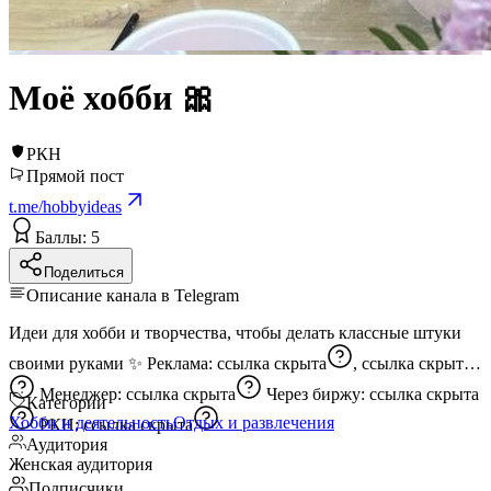
Моё хобби 🎀
РКН
Прямой пост
t.me/hobbyideas
Баллы: 5
Поделиться
Описание канала в Telegram
Идеи для хобби и творчества, чтобы делать классные штуки
своими руками ✨ Реклама:
ссылка скрыта
,
ссылка скрыта
Менеджер:
ссылка скрыта
Через биржу:
ссылка скрыта
Категории
Хобби и деятельность
Отдых и развлечения
РКН:
ссылка скрыта
Аудитория
Женская аудитория
Подписчики