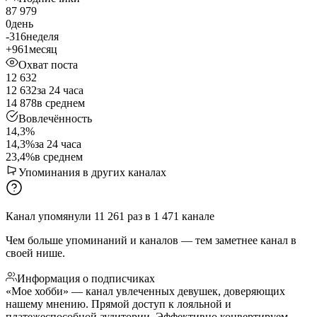
87 979
0
день
-316
неделя
+961
месяц
Охват поста
12 632
12 632
за 24 часа
14 878
в среднем
Вовлечённость
14,3%
14,3%
за 24 часа
23,4%
в среднем
Упоминания в других каналах
Канал упомянули
11 261
раз
в
1 471
канале
Чем больше упоминаний и каналов — тем заметнее канал в
своей нише.
Информация о подписчиках
«Мое хобби» — канал увлеченных девушек, доверяющих
нашему мнению. Прямой доступ к лояльной и
платежеспособной аудитории. Эффективно конвертируем