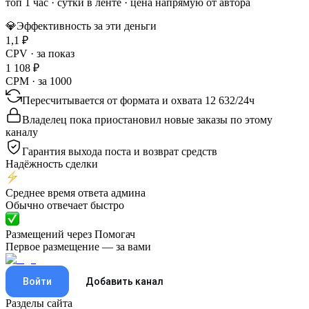
топ 1 час
·
сутки в ленте
· цена напрямую от автора
💎
Эффективность за эти деньги
1,1
₽
CPV · за показ
1 108
₽
CPM · за 1000
Пересчитывается от формата и охвата
12 632
/
24ч
Владелец пока приостановил новые заказы по этому
каналу
Гарантия выхода поста и возврат средств
Надёжность сделки
Среднее время ответа админа
Обычно отвечает быстро
Размещений через Помогач
Первое размещение — за вами
Войти
Добавить канал
Разделы сайта