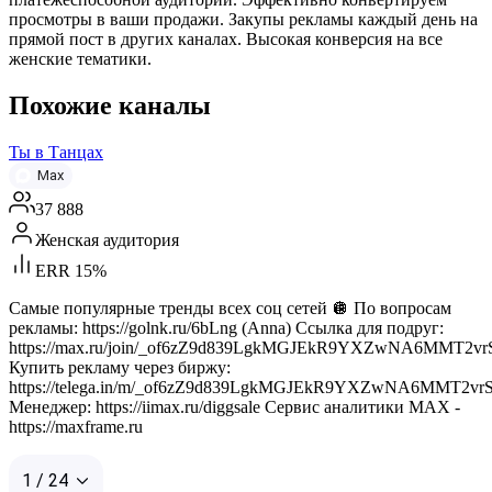
просмотры в ваши продажи. Закупы рекламы каждый день на
прямой пост в других каналах. Высокая конверсия на все
женские тематики.
Похожие каналы
Ты в Танцах
Max
37 888
Женская аудитория
ERR 15%
Самые популярные тренды всех соц сетей 🪩 По вопросам
рекламы: https://golnk.ru/6bLng (Anna) Ссылка для подруг:
https://max.ru/join/_of6zZ9d839LgkMGJEkR9YXZwNA6MMT2v
Купить рекламу через биржу:
https://telega.in/m/_of6zZ9d839LgkMGJEkR9YXZwNA6MMT2vr
Менеджер: https://iimax.ru/diggsale Сервис аналитики MAX -
https://maxframe.ru
1 / 24