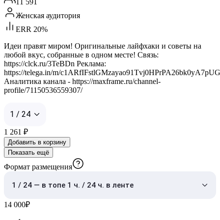
11 591
Женская аудитория
ERR 20%
Идеи правят миром! Оригинальные лайфхаки и советы на
любой вкус, собранные в одном месте! Связь:
https://clck.ru/3TeBDn Реклама:
https://telega.in/m/c1ARfIFstlGMzayao91Tvj0HPrPA26bk0yA7pUG
Аналитика канала - https://maxframe.ru/channel-
profile/71150536559307/
1 / 24
1 261
₽
Добавить в корзину
Показать ещё
Формат размещения
1 / 24 — в топе 1 ч. / 24 ч. в ленте
14 000
₽