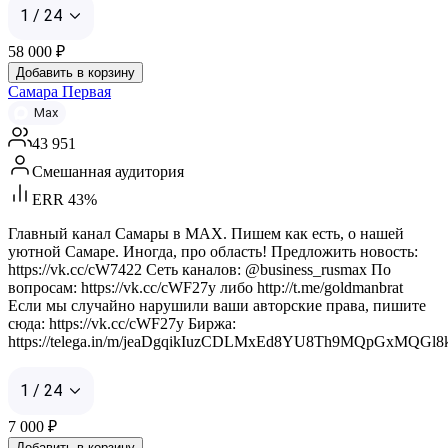
1 / 24
58 000
₽
Добавить в корзину
Самара Первая
Max
43 951
Смешанная аудитория
ERR 43%
Главный канал Самары в MAX. Пишем как есть, о нашей
уютной Самаре. Иногда, про область! Предложить новость:
https://vk.cc/cW7422 Сеть каналов: @business_rusmax По
вопросам: https://vk.cc/cWF27y либо http://t.me/goldmanbrat
Если мы случайно нарушили ваши авторские права, пишите
сюда: https://vk.cc/cWF27y Биржа:
https://telega.in/m/jeaDgqikIuzCDLMxEd8YU8Th9MQpGxMQGl
1 / 24
7 000
₽
Добавить в корзину