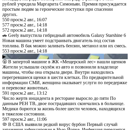
рублей учредила Маргарита Симоньян. Премия присуждается
простым людям за героические поступки при спасении
других.
550
просм.
2 авг., 16:07
577
просм.
2 авг., 14:18
572
просм.
2 авг., 14:18
🚗 Geely выпустила гибридный автомобиль Galaxy Starshine 6
Новая машина умеет подстраивать двигатель под состав
топлива. В бак можно заливать бензин, метанол или их смесь.
553
просм.
2 авг., 14:18
▶
🤬 В запертой машине в ЖК «Мещерский лес» нашли щенков
Жители услышали скулёж из авто и позвонили владелице
машины, чтобы она открыла двери. Внутри находились
перегревшиеся щенки в шести клетках. По предварительной
информации СМИ, женщина оказывает услуги по передержке
и перевозке животных.
591
просм.
2 авг., 13:12
Число жертв инцидента в ресторане выросло до пяти По
данным РЕН ТВ, двое пострадавших скончались в больнице.
Медики борются за жизнь более шести человек, находящихся
в тяжелом состоянии.
597
просм.
2 авг., 11:06
🦠 В США выявили редкий вирус бурбон Первый случай
заражения зафиксирован в Нью-Йорке. Инфекция передается