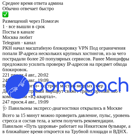
Среднее время ответа админа
Обычно отвечает быстро
Размещений через Помогач
1 · все вышли в срок
Посты в канале
Москва любит
Telegram
· канал
РКН начал масштабную блокировку VPN Под ограничения
попали IP-адреса нескольких крупных хостингов, из-за чего
пострадали более 20 популярных сервисов. Ранее Минцифры
предложило усилить проверку IP-адресов на предмет обхода
блокировок.
221
просм.
4 авг., 20:02
248
просм.
4 авг., 19:09
В «Москва-Сити» построят мост из медных сфер
Девяностометровый маршрут свяжет транспортный хаб с
комплексом «IQ-квартал».
247
просм.
4 авг., 19:09
🩺 Павильоны экспресс-диагностики открылись в Москве
Всего за 15 минут можно проверить давление, пульс, уровень
стресса и состав тела, а затем получить рекомендации.
Павильон «Путь здоровья» работает на Никитском бульваре, а
в ближайшее время откроется на Трубной площади и ВДНХ.