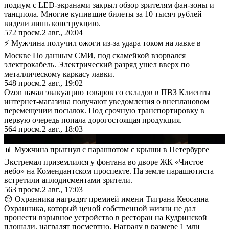
подиум с LED-экранами закрыл обзор зрителям фан-зоны и
танцпола. Многие купившие билеты за 10 тысяч рублей
видели лишь конструкцию.
572
просм.
2 авг., 20:04
⚡️ Мужчина получил ожоги из-за удара током на лавке в
Москве По данным СМИ, под скамейкой взорвался
электрокабель. Электрический разряд ушел вверх по
металлическому каркасу лавки.
548
просм.
2 авг., 19:02
Ozon начал эвакуацию товаров со складов в ПВЗ Клиенты
интернет-магазина получают уведомления о внеплановом
перемещении посылок. Под срочную транспортировку в
первую очередь попала дорогостоящая продукция.
564
просм.
2 авг., 18:03
▶
📊 Мужчина прыгнул с парашютом с крыши в Петербурге
Экстремал приземлился у фонтана во дворе ЖК «Чистое
небо» на Комендантском проспекте. На земле парашютиста
встретили аплодисментами зрители.
563
просм.
2 авг., 17:03
😔 Охранника наградят премией имени Тиграна Кеосаяна
Охранника, который ценой собственной жизни не дал
пронести взрывное устройство в ресторан на Кудринской
площади, наградят посмертно. Награду в размере 1 млн