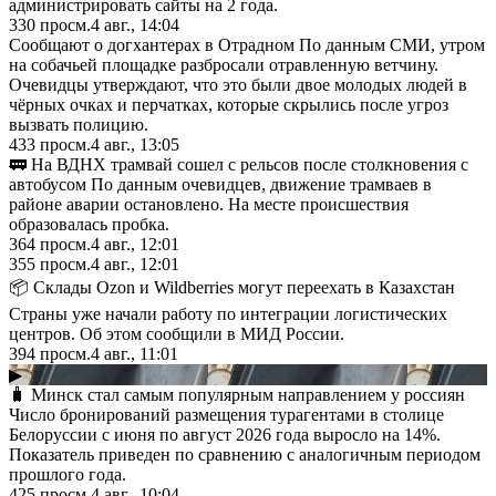
администрировать сайты на 2 года.
330
просм.
4 авг., 14:04
Сообщают о догхантерах в Отрадном По данным СМИ, утром
на собачьей площадке разбросали отравленную ветчину.
Очевидцы утверждают, что это были двое молодых людей в
чёрных очках и перчатках, которые скрылись после угроз
вызвать полицию.
433
просм.
4 авг., 13:05
🚃 На ВДНХ трамвай сошел с рельсов после столкновения с
автобусом По данным очевидцев, движение трамваев в
районе аварии остановлено. На месте происшествия
образовалась пробка.
364
просм.
4 авг., 12:01
355
просм.
4 авг., 12:01
📦 Склады Ozon и Wildberries могут переехать в Казахстан
Страны уже начали работу по интеграции логистических
центров. Об этом сообщили в МИД России.
394
просм.
4 авг., 11:01
▶
🧳 Минск стал самым популярным направлением у россиян
Число бронирований размещения турагентами в столице
Белоруссии с июня по август 2026 года выросло на 14%.
Показатель приведен по сравнению с аналогичным периодом
прошлого года.
425
просм.
4 авг., 10:04