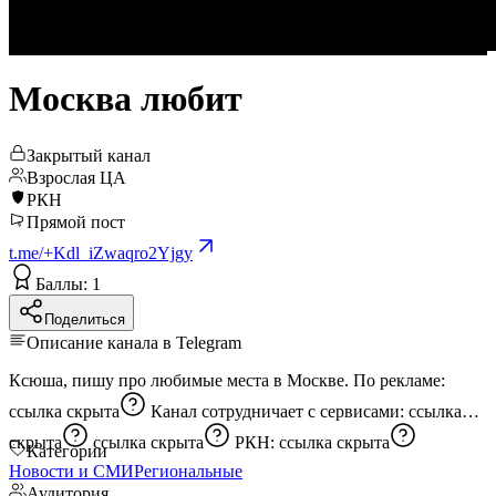
Москва любит
Закрытый канал
Взрослая ЦА
РКН
Прямой пост
t.me/+Kdl_iZwaqro2Yjgy
Баллы: 1
Поделиться
Описание канала в Telegram
Ксюша, пишу про любимые места в Москве. По рекламе:
ссылка скрыта
Канал сотрудничает с сервисами:
ссылка
скрыта
ссылка скрыта
РКН:
ссылка скрыта
Категории
Новости и СМИ
Региональные
Аудитория