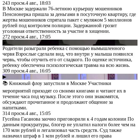
243
просм.
4 авг., 18:03
В Москве задержали 76-летнюю курьершу мошенников
Пенсионерка пришла за деньгами в посуточную квартиру, где
жертва мошенников спрятала пакет с муляжом 5 миллионов
рублей под контролем полиции. Задержанной грозит
уголовная ответственность за участие в хищении.
272
просм.
4 авг., 17:05
▶
Родители разыграли ребенка с помощью вымышленного
червя Взрослые сделали вид, что внутри у малыша появился
червь, чтобы отучить его от сладкого. По оценке источника,
ребенку обеспечена психологическая травма на всю жизнь.
309
просм.
4 авг., 16:05
▶
📚 Книжный флоу запустили в Москве Участники
мероприятий приходят со своими книгами и читают их в
течение часа под музыку. После этого они знакомятся,
обсуждают прочитанное и продолжают общение за
напитками.
314
просм.
4 авг., 15:05
Гусейна Гасанова заочно приговорили к 4 годам колонии По
данным прокуратуры, блогер не уплатил налоги более чем на
170 млн рублей и легализовал часть средств. Суд также
назначил штраф в 1 млн рублей и лишил его права