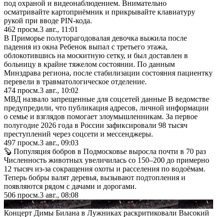
под охраной и видеонаблюдением. Внимательно
осматривайте картоприёмник и прикрывайте клавиатуру
рукой при вводе PIN-кода.
462
просм.
3 авг., 11:01
В Приморье полуторагодовалая девочка выжила после
падения из окна Ребенок выпал с третьего этажа,
облокотившись на москитную сетку, и был доставлен в
больницу в крайне тяжелом состоянии. По данным
Минздрава региона, после стабилизации состояния пациентку
перевели в травматологическое отделение.
474
просм.
3 авг., 10:02
МВД назвало запрещенные для соцсетей данные В ведомстве
предупредили, что публикация адресов, личной информации
о семье и взглядов помогает злоумышленникам. За первое
полугодие 2026 года в России зафиксировали 98 тысяч
преступлений через соцсети и мессенджеры.
497
просм.
3 авг., 09:03
🦫 Популяция бобров в Подмосковье выросла почти в 70 раз
Численность животных увеличилась со 150–200 до примерно
12 тысяч из-за сокращения охоты и расселения по водоёмам.
Теперь бобры валят деревья, вызывают подтопления и
появляются рядом с дачами и дорогами.
506
просм.
3 авг., 08:08
▶
Концерт Димы Билана в Лужниках раскритиковали Высокий