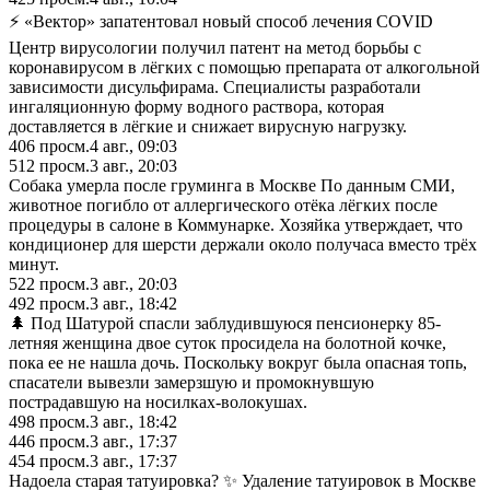
⚡️ «Вектор» запатентовал новый способ лечения COVID
Центр вирусологии получил патент на метод борьбы с
коронавирусом в лёгких с помощью препарата от алкогольной
зависимости дисульфирама. Специалисты разработали
ингаляционную форму водного раствора, которая
доставляется в лёгкие и снижает вирусную нагрузку.
406
просм.
4 авг., 09:03
512
просм.
3 авг., 20:03
Собака умерла после груминга в Москве По данным СМИ,
животное погибло от аллергического отёка лёгких после
процедуры в салоне в Коммунарке. Хозяйка утверждает, что
кондиционер для шерсти держали около получаса вместо трёх
минут.
522
просм.
3 авг., 20:03
492
просм.
3 авг., 18:42
🌲 Под Шатурой спасли заблудившуюся пенсионерку 85-
летняя женщина двое суток просидела на болотной кочке,
пока ее не нашла дочь. Поскольку вокруг была опасная топь,
спасатели вывезли замерзшую и промокнувшую
пострадавшую на носилках-волокушах.
498
просм.
3 авг., 18:42
446
просм.
3 авг., 17:37
454
просм.
3 авг., 17:37
Надоела старая татуировка? ✨ Удаление татуировок в Москве