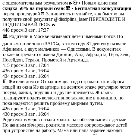
с ошеломительным результатом🔥😍 • Новым клиентам
скидка 50% на первый сеанс🎁
•
Бесплатная консультация
перед процедурой💬 Запишитесь и узнайте, как быстро вы
получите свой результат @disciplina_laser ПЕРЕХОДИТЕ И
ПОДПИСЫВАЙТЕСЬ 🔥
448
просм.
3 авг., 17:37
🏛 Родители в Москве называют детей именами богов По
данным столичного ЗАГСа, в этом году 81 девочку назвали
Афинами, а двух мальчиков — Одиссеями. В документах
также встречаются имена Дионис, Аид, Афродита, Гера, Зевс,
Посейдон, Геракл, Прометей и Артемида.
415
просм.
3 авг., 17:04
436
просм.
3 авг., 16:04
434
просм.
3 авг., 16:04
👖 Жители дома в Отрадном два года страдают от выброса
вещей из окна Из квартиры на девятом этаже регулярно летят
посуда, банки, подушки и другие предметы. Жильцы
планируют подать коллективное заявление в полицию, но
пока надеются решить проблему мирным путем.
426
просм.
3 авг., 16:04
430
просм.
3 авг., 16:04
Родители зумеров начали ходить на собеседования с детьми
По данным эйчаров, родители массово сопровождают детей
при устройстве на работу. Мама или папа заранее находят