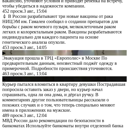
вакансию, уточняют условия и приводят ребёнка на встречу,
чтобы убедиться в надежности компании.
452
просм.
3 авг., 15:04
💉 В России разрабатывают три новые вакцины от рака
НИЦЭМ им. Гамалеи сообщил о создании препаратов для
борьбы с раком мочевого пузыря, мелкоклеточным раком
легких и колоректальным раком. Вакцины разрабатываются
индивидуально для каждого пациента на основе
генетического анализа опухоли.
453
просм.
3 авг., 14:05
▶
Эвакуация прошла в ТРЦ «Европолис» в Москве По
предварительным данным, неизвестный поджёг одежду в
примерочной. Подробности происшествия уточняются.
463
просм.
3 авг., 13:04
▶
Курьер пытался вломиться в квартиру девушки Пострадавшая
попросила оставить заказ у двери, но курьер начал
спрашивать, одна ли она дома, и дёргал ручку. В
комментариях другие пользовательницы рассказали о
похожих случаях и о том, что теперь специально меняют
имена в приложениях на мужские.
489
просм.
3 авг., 12:04
МВД России дало рекомендации по безопасности в
банкоматах Используйте банкоматы внутри отделений банка