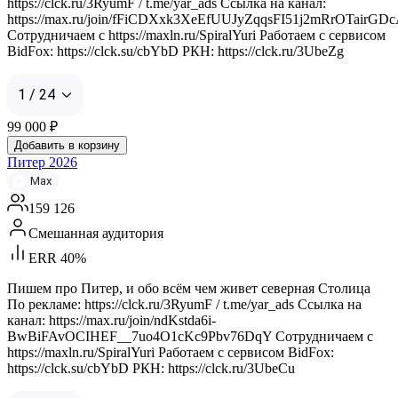
https://clck.ru/3RyumF / t.me/yar_ads Ссылка на канал:
https://max.ru/join/fFiCDXxk3XeEfUUJyZqqsFI51j2mRrOTairGD
Сотрудничаем с https://maxln.ru/SpiralYuri Работаем с сервисом
BidFox: https://clck.su/cbYbD РКН: https://clck.ru/3UbeZg
1 / 24
99 000
₽
Добавить в корзину
Питер 2026
Max
159 126
Смешанная аудитория
ERR 40%
Пишем про Питер, и обо всём чем живет северная Столица
По рекламе: https://clck.ru/3RyumF / t.me/yar_ads Ссылка на
канал: https://max.ru/join/ndKstda6i-
BwBiFAvOCIHEF__7uo4O1cKc9Pbv76DqY Сотрудничаем с
https://maxln.ru/SpiralYuri Работаем с сервисом BidFox:
https://clck.su/cbYbD РКН: https://clck.ru/3UbeCu