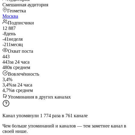
Смешанная аудитория
Геометка
Москва
Подписчики
12 887
-8
день
-41
неделя
-211
месяц
Охват поста
443
443
за 24 часа
480
в среднем
Вовлечённость
3,4%
3,4%
за 24 часа
4,7%
в среднем
Упоминания в других каналах
Канал упомянули
1 774
раза
в
761
канале
Чем больше упоминаний и каналов — тем заметнее канал в
своей нише.