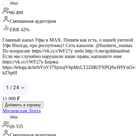
Max
96 499
Смешанная аудитория
ERR 42%
Главный канал Уфы в MAX. Пишем как есть, о нашей уютной
Уфе Иногда, про республику! Сеть каналов: @business_rusmax
По вопросам: https://vk.cc/cWF27y либо http://t.me/goldmanbrat
Если мы случайно нарушили ваши права, напишите нам:
https://vk.cc/cWF27y Биржа:
https://telega.in/m/hYnVJ7SjrzujVbpMxLT2Z8RiTNPQfwH9Ym5v
kZSp0I
1 / 24
11 000
₽
Добавить в корзину
Московская Лента
Max
26 535
Смешанная аудитория