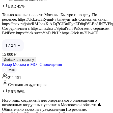
ERR 45%
Только важные новости Москвы. Быстро и по делу. По
рекламе: https://clck.ru/3RyumF / t.me/yar_ads Ссылка на канал:
https://max.ru/join/RMJohzXiAZq7CJBulPypED8qP6LBe8JN7VPh
Сотрудничаем с https://maxln.ru/SpiralYuri Работаем с сервисом
BidFox: https://clck.su/cbYbD РКН: https://clck.ru/3Uv4CR
1 / 24
15 000
₽
Добавить в корзину
Радар Москва и МО | Оповещения
Max
211 151
Смешанная аудитория
ERR 56%
Источник, созданный для оперативного оповещения о
возможных воздушных угрозах в Московской области 🔔
Обязательно включите уведомления По рекламе: