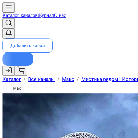
Каталог каналов
Журнал
О нас
Добавить канал
Каталог
/
Все каналы
/
Макс
/
Мистика рядом ! Истор
Max