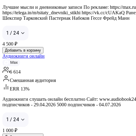
Лучшие мысли и дневниковые записи По рекламе: https://max
https://telega.in/m/tsitaty_dnevniki_stikhi https://vk.cc/cU
Шекспир Тарковский Пастернак Набоков Гессе Фрейд Манн
1 / 24
4 500
₽
Добавить в корзину
Аудиокниги онлайн
Max
6 614
Смешанная аудитория
ERR 13%
Аудиокниги слушать онлайн бесплатно Сайт: www.audiobook24.r
подписчиков - 29.04.2026 5000 подписчиков - 04.07.2026
1 / 24
1 000
₽