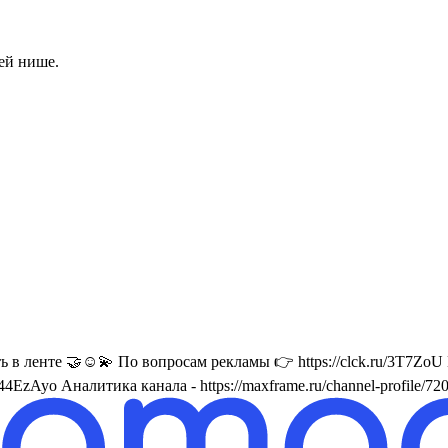
ей нише.
в ленте 🤝☺️💫 По вопросам рекламы 👉 https://clck.ru/3T7ZoU
Ayo Аналитика канала - https://maxframe.ru/channel-profile/72