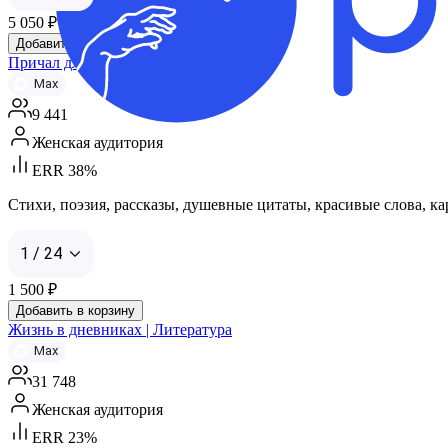
5 050
₽
Добавить в корзину
Причал для души | стихи
Max
9 441
Женская аудитория
ERR 38%
Стихи, поэзия, рассказы, душевные цитаты, красивые слова, карти
1 / 24
1 500
₽
Добавить в корзину
Жизнь в дневниках | Литература
Max
31 748
Женская аудитория
ERR 23%