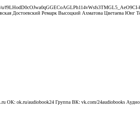
.ru/u/f9LHodD0cOJwa0qGGECoAGLPh114vWsfs3TMGL5_AeO9CI-kivlPe
AKaQ Раневская Достоевский Ремарк Высоцкий Ахматова Цветаева Ю
u ОК: ok.ru/audiobook24 Группа ВК: vk.com/24audiobooks Аудиок