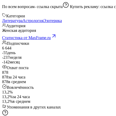
По всем вопросам-
ссылка скрыта
Купить рекламу:
ссылка 
Категории
Литература
Астрология
Эзотерика
Аудитория
Женская аудитория
Статистика от MaxFrame.ru
Подписчики
6 644
-55
день
-237
неделя
-142
месяц
Охват поста
878
878
за 24 часа
878
в среднем
Вовлечённость
13,2%
13,2%
за 24 часа
13,2%
в среднем
Упоминания в других каналах