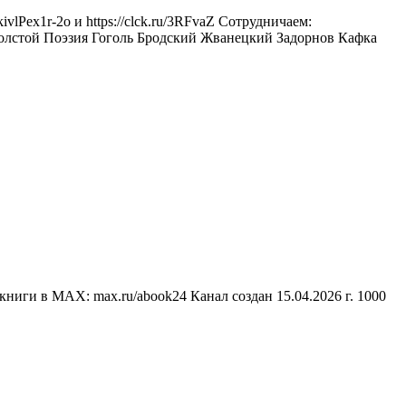
x1r-2o и https://clck.ru/3RFvaZ Сотрудничаем:
нг Толстой Поэзия Гоголь Бродский Жванецкий Задорнов Кафка
ниги в MAX: max.ru/abook24 Канал создан 15.04.2026 г. 1000