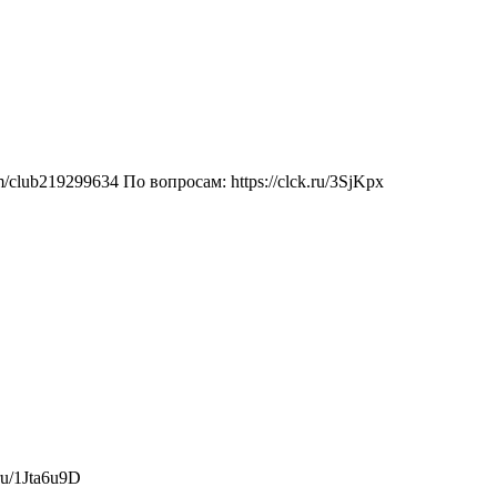
/club219299634 По вопросам: https://clck.ru/3SjKpx
ru/1Jta6u9D