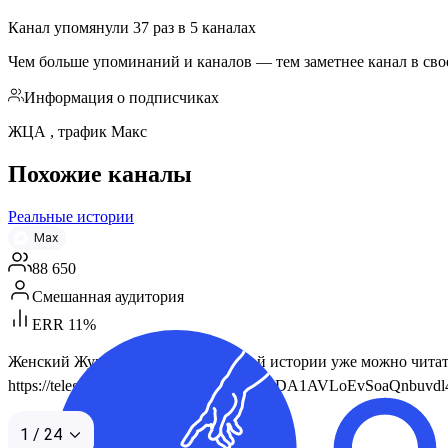
Канал упомянули
37
раз
в
5
каналах
Чем больше упоминаний и каналов — тем заметнее канал в сво
Информация о подписчиках
ЖЦА , трафик Макс
Похожие каналы
Реальные истории
Max
88 650
Смешанная аудитория
ERR 11%
Женский Журнал! Продолжение этой истории уже можно читать 
https://telega.in/m/Y5Pbvr4QAlc9KDmqzDA1AVLoEvSoaQnbuvdl44Ez
1 / 24