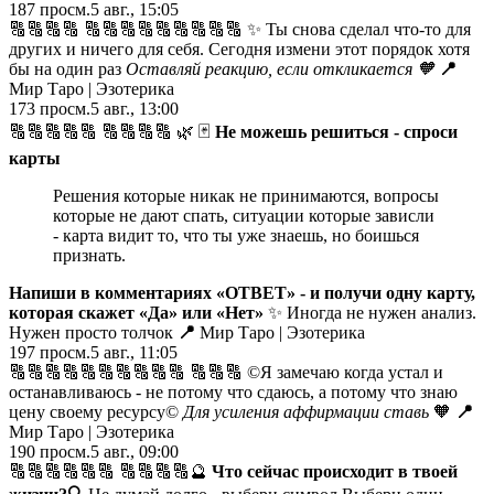
187
просм.
5 авг., 15:05
🔠🔠🔠🔠 🔠🔠🔠🔠🔠🔠🔠🔠🔠 ✨ Ты снова сделал что-то для
других и ничего для себя. Сегодня измени этот порядок хотя
бы на один раз
Оставляй реакцию, если откликается
🧡
📍
Мир Таро | Эзотерика
173
просм.
5 авг., 13:00
🔠🔠🔠🔠🔠 🔠🔠🔠🔠 🌿 🃏
Не можешь решиться - спроси
карты
Решения которые никак не принимаются, вопросы
которые не дают спать, ситуации которые зависли
- карта видит то, что ты уже знаешь, но боишься
признать.
Напиши в комментариях «ОТВЕТ» - и получи одну карту,
которая скажет «Да» или «Нет»
✨ Иногда не нужен анализ.
Нужен просто толчок
📍
Мир Таро | Эзотерика
197
просм.
5 авг., 11:05
🔠🔠🔠🔠🔠🔠🔠🔠🔠🔠 🔠🔠🔠 ©️Я замечаю когда устал и
останавливаюсь - не потому что сдаюсь, а потому что знаю
цену своему ресурсу©️
Для усиления аффирмации ставь
🧡
📍
Мир Таро | Эзотерика
190
просм.
5 авг., 09:00
🔠🔠🔠🔠🔠🔠 🔠🔠🔠🔠🔮
Что сейчас происходит в твоей