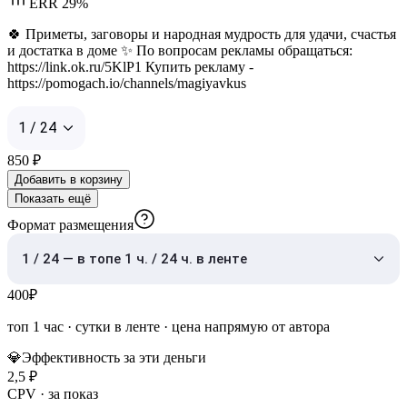
ERR 29%
🍀 Приметы, заговоры и народная мудрость для удачи, счастья
и достатка в доме ✨ По вопросам рекламы обращаться:
https://link.ok.ru/5KlP1 Купить рекламу -
https://pomogach.io/channels/magiyavkus
1 / 24
850
₽
Добавить в корзину
Показать ещё
Формат размещения
1 / 24 — в топе 1 ч. / 24 ч. в ленте
400
₽
топ 1 час
·
сутки в ленте
· цена напрямую от автора
💎
Эффективность за эти деньги
2,5
₽
CPV · за показ