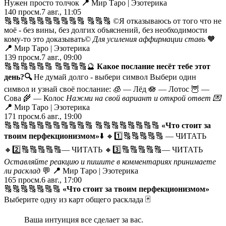
Нужен просто толчок
📍
Мир Таро | Эзотерика
140
просм.
7 авг., 11:05
🔠🔠🔠🔠🔠🔠🔠🔠🔠🔠 🔠🔠🔠 ©️Я отказываюсь от того что не
моё - без вины, без долгих объяснений, без необходимости
кому-то это доказывать©️
Для усиления аффирмации ставь
🧡
📍
Мир Таро | Эзотерика
139
просм.
7 авг., 09:00
🔠🔠🔠🔠🔠🔠 🔠🔠🔠🔠🔮
Какое послание несёт тебе этот
день?
🔍
Не думай долго - выбери символ Выбери один
символ и узнай своё послание: 🧊 — Лёд 🪷 — Лотос 🦉 —
Сова 🌾 — Колос
Нажми на свой вариант и открой ответ
💌
📍
Мир Таро | Эзотерика
171
просм.
6 авг., 19:00
🔠🔠🔠🔠🔠🔠🔠🔠🔠🔠🔠 🔠🔠🔠🔠🔠🔠🔠🔠
«Что стоит за
твоим перфекционизмом»
⬇️
🔸1️⃣🔠🔠🔠🔠🔠 — ЧИТАТЬ
🔸2️⃣🔠🔠🔠🔠🔠— ЧИТАТЬ 🔸3️⃣🔠🔠🔠🔠🔠— ЧИТАТЬ
Оставляйте реакцию и пишите в комментариях принимаете
ли расклад
💬
📍
Мир Таро | Эзотерика
165
просм.
6 авг., 17:00
🔠🔠🔠🔠🔠🔠🔠
«Что стоит за твоим перфекционизмом»
Выберите одну из карт общего расклада 🃏
Ваша интуиция все сделает за вас.