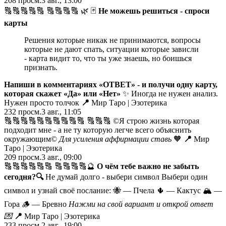
208
просм.
3 авг., 13:00
🔠🔠🔠🔠🔠 🔠🔠🔠🔠 🌿 🃏
Не можешь решиться - спроси
карты
Решения которые никак не принимаются, вопросы
которые не дают спать, ситуации которые зависли
- карта видит то, что ты уже знаешь, но боишься
признать.
Напиши в комментариях «ОТВЕТ» - и получи одну карту,
которая скажет «Да» или «Нет»
✨ Иногда не нужен анализ.
Нужен просто толчок
📍
Мир Таро | Эзотерика
232
просм.
3 авг., 11:05
🔠🔠🔠🔠🔠🔠🔠🔠🔠🔠 🔠🔠🔠 ©️Я строю жизнь которая
подходит мне - а не ту которую легче всего объяснить
окружающим©️
Для усиления аффирмации ставь
🧡
📍
Мир
Таро | Эзотерика
209
просм.
3 авг., 09:00
🔠🔠🔠🔠🔠🔠 🔠🔠🔠🔠🔮
О чём тебе важно не забыть
сегодня?
🔍
Не думай долго - выбери символ Выбери один
символ и узнай своё послание: 🐝 — Пчела 🌵 — Кактус 🏔 —
Гора 🪵 — Бревно
Нажми на свой вариант и открой ответ
💌
📍
Мир Таро | Эзотерика
233
просм.
2 авг., 19:00