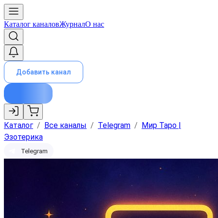
Каталог каналов
Журнал
О нас
Добавить канал
Каталог
/
Все каналы
/
Telegram
/
Мир Таро |
Эзотерика
Telegram