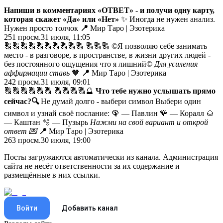
Напиши в комментариях «ОТВЕТ» - и получи одну карту,
которая скажет «Да» или «Нет»
✨ Иногда не нужен анализ.
Нужен просто толчок
📍
Мир Таро | Эзотерика
251
просм.
31 июля, 11:05
🔠🔠🔠🔠🔠🔠🔠🔠🔠🔠 🔠🔠🔠 ©️Я позволяю себе занимать
место - в разговоре, в пространстве, в жизни других людей -
без постоянного ощущения что я лишний©️
Для усиления
аффирмации ставь
🧡
📍
Мир Таро | Эзотерика
242
просм.
31 июля, 09:01
🔠🔠🔠🔠🔠🔠 🔠🔠🔠🔠🔮
Что тебе нужно услышать прямо
сейчас?
🔍
Не думай долго - выбери символ Выбери один
символ и узнай своё послание: 🦚 — Павлин 🪸 — Коралл 🌰
— Каштан 🫧 — Пузырь
Нажми на свой вариант и открой
ответ
💌
📍
Мир Таро | Эзотерика
263
просм.
30 июля, 19:00
Посты загружаются автоматически из канала. Администрация
сайта не несёт ответственности за их содержание и
размещённые в них ссылки.
Войти
Добавить канал