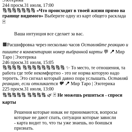
244
просм.
31 июля, 17:00
🔠🔠🔠🔠🔠🔠🔠
«Что происходит в твоей жизни прямо на
границе видимого»
Выберите одну из карт общего расклада
🃏
Ваша интуиция все сделает за вас.
🟧Расшифровка через несколько часов
Оставляйте реакцию и
пишите в комментариях номер выбранной карты
💬
📍
Мир
Таро | Эзотерика
246
просм.
31 июля, 15:05
🔠🔠🔠🔠 🔠🔠🔠🔠🔠🔠🔠🔠🔠 ✨ То место, те отношения, та
работа где тебе некомфортно - это не норма которую надо
терпеть. Это сигнал который давно пора услышать.
Оставляй
реакцию, если откликается
🧡
📍
Мир Таро | Эзотерика
225
просм.
31 июля, 13:00
🔠🔠🔠🔠🔠 🔠🔠🔠🔠 🌿 🃏
Не можешь решиться - спроси
карты
Решения которые никак не принимаются, вопросы
которые не дают спать, ситуации которые зависли
- карта видит то, что ты уже знаешь, но боишься
признать.