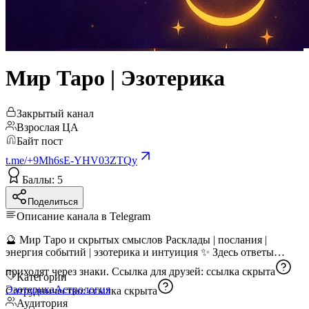
Мир Таро | Эзотерика
Закрытый канал
Взрослая ЦА
Байт пост
t.me/+9Mh6sE-YHV03ZTQy
Баллы: 5
Поделиться
Описание канала в Telegram
🔮 Мир Таро и скрытых смыслов Расклады | послания |
энергия событий | эзотерика и интуиция ✨ Здесь ответы
приходят через знаки. Ссылка для друзей:
ссылка скрыта
Категории
Эзотерика
Астрология
Сотрудничество:
ссылка скрыта
Аудитория