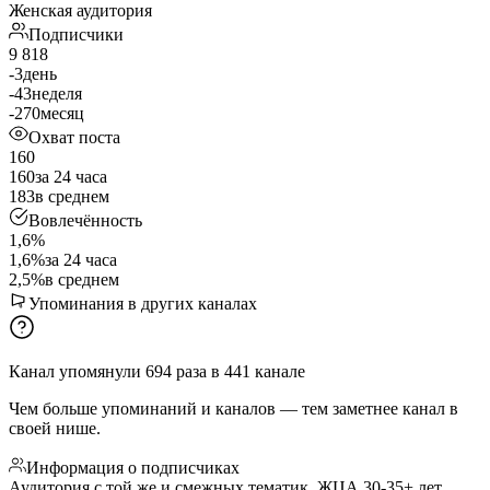
Женская аудитория
Подписчики
9 818
-3
день
-43
неделя
-270
месяц
Охват поста
160
160
за 24 часа
183
в среднем
Вовлечённость
1,6%
1,6%
за 24 часа
2,5%
в среднем
Упоминания в других каналах
Канал упомянули
694
раза
в
441
канале
Чем больше упоминаний и каналов — тем заметнее канал в
своей нише.
Информация о подписчиках
Аудитория с той же и смежных тематик, ЖЦА 30-35+ лет