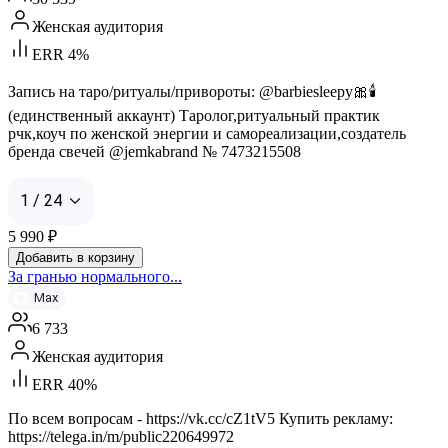
Женская аудитория
ERR 4%
Запись на таро/ритуалы/привороты: @barbiesleepy🎀🕯️
(единственный аккаунт) Таролог,ритуальный практик
рчк,коуч по женской энергии и самореализации,создатель
бренда свечей @jemkabrand № 7473215508
1 / 24
5 990
₽
Добавить в корзину
За гранью нормального...
Max
6 733
Женская аудитория
ERR 40%
По всем вопросам - https://vk.cc/cZ1tV5 Купить рекламу:
https://telega.in/m/public220649972