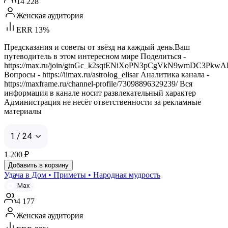
14 228
Женская аудитория
ERR 13%
Предсказания и советы от звёзд на каждый день.Ваш
путеводитель в этом интересном мире Поделиться -
https://max.ru/join/gtnGc_k2sqtENiXoPN3pCgVkN9wmDC3Pkw
Вопросы - https://iimax.ru/astrolog_elisar Аналитика канала -
https://maxframe.ru/channel-profile/73098896329239/ Вся
информация в канале носит развлекательный характер
Администрация не несёт ответственности за рекламные
материалы
1 / 24
1 200
₽
Добавить в корзину
Удача в Дом • Приметы • Народная мудрость
Max
4 177
Женская аудитория