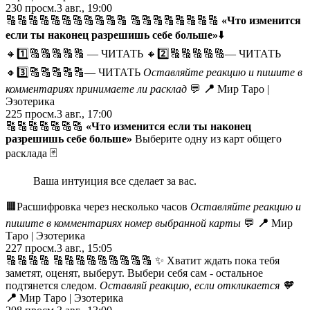
230
просм.
3 авг., 19:00
🔠🔠🔠🔠🔠🔠🔠🔠🔠🔠🔠 🔠🔠🔠🔠🔠🔠🔠🔠
«Что изменится
если ты наконец разрешишь себе больше»
⬇️
🔸1️⃣🔠🔠🔠🔠🔠 — ЧИТАТЬ
🔸2️⃣🔠🔠🔠🔠🔠— ЧИТАТЬ
🔸3️⃣🔠🔠🔠🔠🔠— ЧИТАТЬ
Оставляйте реакцию и пишите в
комментариях принимаете ли расклад
💬
📍
Мир Таро |
Эзотерика
225
просм.
3 авг., 17:00
🔠🔠🔠🔠🔠🔠🔠
«Что изменится если ты наконец
разрешишь себе больше»
Выберите одну из карт общего
расклада 🃏
Ваша интуиция все сделает за вас.
🟧Расшифровка через несколько часов
Оставляйте реакцию и
пишите в комментариях номер выбранной карты
💬
📍
Мир
Таро | Эзотерика
227
просм.
3 авг., 15:05
🔠🔠🔠🔠 🔠🔠🔠🔠🔠🔠🔠🔠🔠 ✨ Хватит ждать пока тебя
заметят, оценят, выберут. Выбери себя сам - остальное
подтянется следом.
Оставляй реакцию, если откликается
🧡
📍
Мир Таро | Эзотерика