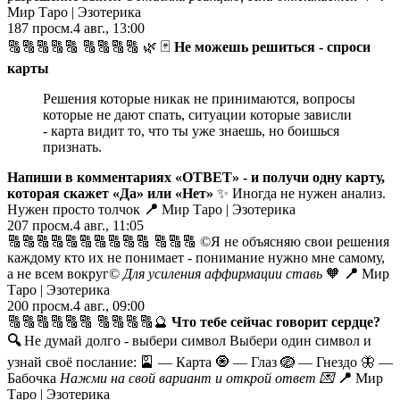
Мир Таро | Эзотерика
187
просм.
4 авг., 13:00
🔠🔠🔠🔠🔠 🔠🔠🔠🔠 🌿 🃏
Не можешь решиться - спроси
карты
Решения которые никак не принимаются, вопросы
которые не дают спать, ситуации которые зависли
- карта видит то, что ты уже знаешь, но боишься
признать.
Напиши в комментариях «ОТВЕТ» - и получи одну карту,
которая скажет «Да» или «Нет»
✨ Иногда не нужен анализ.
Нужен просто толчок
📍
Мир Таро | Эзотерика
207
просм.
4 авг., 11:05
🔠🔠🔠🔠🔠🔠🔠🔠🔠🔠 🔠🔠🔠 ©️Я не объясняю свои решения
каждому кто их не понимает - понимание нужно мне самому,
а не всем вокруг©️
Для усиления аффирмации ставь
🧡
📍
Мир
Таро | Эзотерика
200
просм.
4 авг., 09:00
🔠🔠🔠🔠🔠🔠 🔠🔠🔠🔠🔮
Что тебе сейчас говорит сердце?
🔍
Не думай долго - выбери символ Выбери один символ и
узнай своё послание: 🎴 — Карта 🧿 — Глаз 🪺 — Гнездо 🦋 —
Бабочка
Нажми на свой вариант и открой ответ
💌
📍
Мир
Таро | Эзотерика