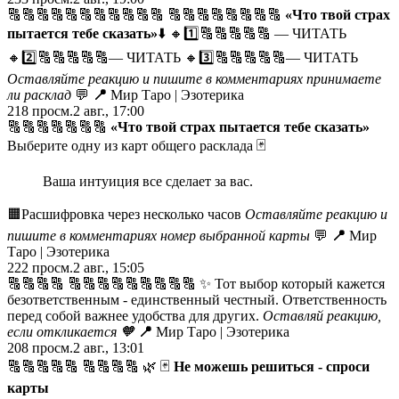
🔠🔠🔠🔠🔠🔠🔠🔠🔠🔠🔠 🔠🔠🔠🔠🔠🔠🔠🔠
«Что твой страх
пытается тебе сказать»
⬇️
🔸1️⃣🔠🔠🔠🔠🔠 — ЧИТАТЬ
🔸2️⃣🔠🔠🔠🔠🔠— ЧИТАТЬ 🔸3️⃣🔠🔠🔠🔠🔠— ЧИТАТЬ
Оставляйте реакцию и пишите в комментариях принимаете
ли расклад
💬
📍
Мир Таро | Эзотерика
218
просм.
2 авг., 17:00
🔠🔠🔠🔠🔠🔠🔠
«Что твой страх пытается тебе сказать»
Выберите одну из карт общего расклада 🃏
Ваша интуиция все сделает за вас.
🟧Расшифровка через несколько часов
Оставляйте реакцию и
пишите в комментариях номер выбранной карты
💬
📍
Мир
Таро | Эзотерика
222
просм.
2 авг., 15:05
🔠🔠🔠🔠 🔠🔠🔠🔠🔠🔠🔠🔠🔠 ✨ Тот выбор который кажется
безответственным - единственный честный. Ответственность
перед собой важнее удобства для других.
Оставляй реакцию,
если откликается
🧡
📍
Мир Таро | Эзотерика
208
просм.
2 авг., 13:01
🔠🔠🔠🔠🔠 🔠🔠🔠🔠 🌿 🃏
Не можешь решиться - спроси
карты