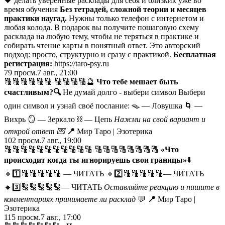
🖤 делать уверенные расклады для себя и близких уже во
время обучения
Без тетрадей, сложной теории и месяцев
практики наугад.
Нужны только телефон с интернетом и
любая колода. В подарок вы получите пошаговую схему
расклада на любую тему, чтобы не теряться в практике и
собирать чтение карты в понятный ответ. Это авторский
подход: просто, структурно и сразу с практикой.
Бесплатная
регистрация:
https://taro-psy.ru
79
просм.
7 авг., 21:00
🔠🔠🔠🔠🔠🔠 🔠🔠🔠🔠🔮
Что тебе мешает быть
счастливым?
🔍
Не думай долго - выбери символ Выбери
один символ и узнай своё послание: 🪤 — Ловушка 🌀 —
Вихрь 🪞 — Зеркало ⛓️ — Цепь
Нажми на свой вариант и
открой ответ
💌
📍
Мир Таро | Эзотерика
102
просм.
7 авг., 19:00
🔠🔠🔠🔠🔠🔠🔠🔠🔠🔠🔠 🔠🔠🔠🔠🔠🔠🔠🔠
«Что
происходит когда ты игнорируешь свои границы»
⬇️
🔸1️⃣🔠🔠🔠🔠🔠 — ЧИТАТЬ
🔸2️⃣🔠🔠🔠🔠🔠— ЧИТАТЬ
🔸3️⃣🔠🔠🔠🔠🔠— ЧИТАТЬ
Оставляйте реакцию и пишите в
комментариях принимаете ли расклад
💬
📍
Мир Таро |
Эзотерика
115
просм.
7 авг., 17:00