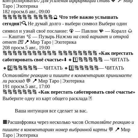
контролировать©️
Для усиления аффирмации ставь
🧡
📍
Мир
Таро | Эзотерика
182
просм.
6 авг., 09:00
🔠🔠🔠🔠🔠🔠 🔠🔠🔠🔠🔮
Что тебе важно услышать
сегодня?
🔍
Не думай долго - выбери символ Выбери один
символ и узнай своё послание: 🦚 — Павлин 🪸 — Коралл 🌰
— Каштан 🫧 — Пузырь
Нажми на свой вариант и открой
ответ
💌
📍
Мир Таро | Эзотерика
208
просм.
5 авг., 19:00
🔠🔠🔠🔠🔠🔠🔠🔠🔠🔠🔠 🔠🔠🔠🔠🔠🔠🔠🔠
«Как перестать
саботировать своё счастье»
⬇️
🔸1️⃣🔠🔠🔠🔠🔠 — ЧИТАТЬ
🔸2️⃣🔠🔠🔠🔠🔠— ЧИТАТЬ 🔸3️⃣🔠🔠🔠🔠🔠— ЧИТАТЬ
Оставляйте реакцию и пишите в комментариях принимаете
ли расклад
💬
📍
Мир Таро | Эзотерика
191
просм.
5 авг., 17:00
🔠🔠🔠🔠🔠🔠🔠
«Как перестать саботировать своё счастье»
Выберите одну из карт общего расклада 🃏
Ваша интуиция все сделает за вас.
🟧Расшифровка через несколько часов
Оставляйте реакцию и
пишите в комментариях номер выбранной карты
💬
📍
Мир
Таро | Эзотерика