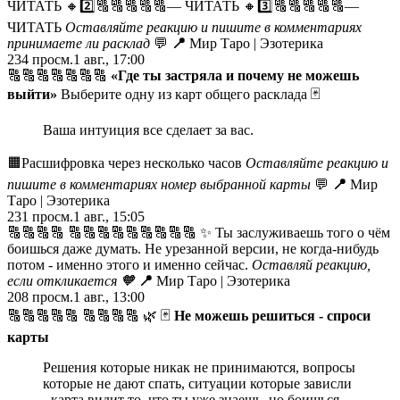
ЧИТАТЬ
🔸2️⃣🔠🔠🔠🔠🔠— ЧИТАТЬ 🔸3️⃣🔠🔠🔠🔠🔠—
ЧИТАТЬ
Оставляйте реакцию и пишите в комментариях
принимаете ли расклад
💬
📍
Мир Таро | Эзотерика
234
просм.
1 авг., 17:00
🔠🔠🔠🔠🔠🔠🔠
«Где ты застряла и почему не можешь
выйти»
Выберите одну из карт общего расклада 🃏
Ваша интуиция все сделает за вас.
🟧Расшифровка через несколько часов
Оставляйте реакцию и
пишите в комментариях номер выбранной карты
💬
📍
Мир
Таро | Эзотерика
231
просм.
1 авг., 15:05
🔠🔠🔠🔠 🔠🔠🔠🔠🔠🔠🔠🔠🔠 ✨ Ты заслуживаешь того о чём
боишься даже думать. Не урезанной версии, не когда-нибудь
потом - именно этого и именно сейчас.
Оставляй реакцию,
если откликается
🧡
📍
Мир Таро | Эзотерика
208
просм.
1 авг., 13:00
🔠🔠🔠🔠🔠 🔠🔠🔠🔠 🌿 🃏
Не можешь решиться - спроси
карты
Решения которые никак не принимаются, вопросы
которые не дают спать, ситуации которые зависли
- карта видит то, что ты уже знаешь, но боишься