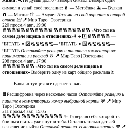
жизни?
🔍
Не думай долго - выбери символ Выбери один
символ и узнай своё послание: 🪆 — Матрёшка 🌋 — Вулкан
🧲 — Магнит 🪬 — Амулет
Нажми на свой вариант и открой
ответ
💌
📍
Мир Таро | Эзотерика
220
просм.
4 авг., 19:00
🔠🔠🔠🔠🔠🔠🔠🔠🔠🔠🔠 🔠🔠🔠🔠🔠🔠🔠🔠
«Что ты на
самом деле ищешь в отношениях»
⬇️
🔸1️⃣🔠🔠🔠🔠🔠 —
ЧИТАТЬ
🔸2️⃣🔠🔠🔠🔠🔠— ЧИТАТЬ 🔸3️⃣🔠🔠🔠🔠🔠—
ЧИТАТЬ
Оставляйте реакцию и пишите в комментариях
принимаете ли расклад
💬
📍
Мир Таро | Эзотерика
208
просм.
4 авг., 17:00
🔠🔠🔠🔠🔠🔠🔠
«Что ты на самом деле ищешь в
отношениях»
Выберите одну из карт общего расклада 🃏
Ваша интуиция все сделает за вас.
🟧Расшифровка через несколько часов
Оставляйте реакцию и
пишите в комментариях номер выбранной карты
💬
📍
Мир
Таро | Эзотерика
211
просм.
4 авг., 15:05
🔠🔠🔠🔠 🔠🔠🔠🔠🔠🔠🔠🔠🔠 ✨ Та версия себя которой ты
боишься стать - уже внутри тебя. Осталось только дать ей
разрешение выйти
Оставляй реакцию, если откликается
🧡
📍