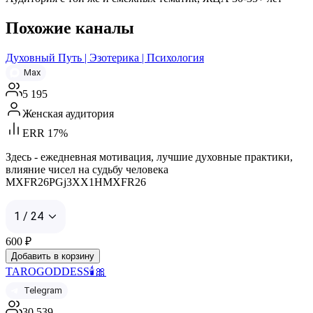
Похожие каналы
Духовный Путь | Эзотерика | Психология
Max
5 195
Женская аудитория
ERR 17%
Здесь - ежедневная мотивация, лучшие духовные практики,
влияние чисел на судьбу человека
MXFR26PGj3XX1HMXFR26
1 / 24
600
₽
Добавить в корзину
TAROGODDESS🕯️🎀
Telegram
30 539