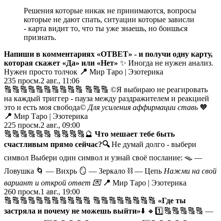
Решения которые никак не принимаются, вопросы
которые не дают спать, ситуации которые зависли
- карта видит то, что ты уже знаешь, но боишься
признать.
Напиши в комментариях «ОТВЕТ» - и получи одну карту,
которая скажет «Да» или «Нет»
✨ Иногда не нужен анализ.
Нужен просто толчок
📍
Мир Таро | Эзотерика
235
просм.
2 авг., 11:06
🔠🔠🔠🔠🔠🔠🔠🔠🔠🔠 🔠🔠🔠 ©️Я выбираю не реагировать
на каждый триггер - пауза между раздражителем и реакцией
это и есть моя свобода©️
Для усиления аффирмации ставь
🧡
📍
Мир Таро | Эзотерика
225
просм.
2 авг., 09:00
🔠🔠🔠🔠🔠🔠 🔠🔠🔠🔠🔮
Что мешает тебе быть
счастливым прямо сейчас?
🔍
Не думай долго - выбери
символ Выбери один символ и узнай своё послание: 🪤 —
Ловушка 🌀 — Вихрь 🪞 — Зеркало ⛓️ — Цепь
Нажми на свой
вариант и открой ответ
💌
📍
Мир Таро | Эзотерика
260
просм.
1 авг., 19:00
🔠🔠🔠🔠🔠🔠🔠🔠🔠🔠🔠 🔠🔠🔠🔠🔠🔠🔠🔠
«Где ты
застряла и почему не можешь выйти»
⬇️
🔸1️⃣🔠🔠🔠🔠🔠 —