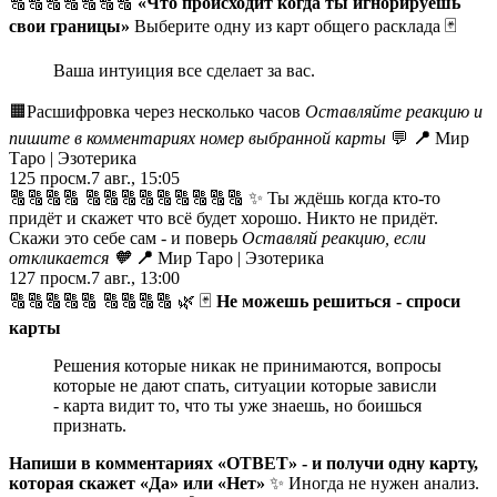
🔠🔠🔠🔠🔠🔠🔠
«Что происходит когда ты игнорируешь
свои границы»
Выберите одну из карт общего расклада 🃏
Ваша интуиция все сделает за вас.
🟧Расшифровка через несколько часов
Оставляйте реакцию и
пишите в комментариях номер выбранной карты
💬
📍
Мир
Таро | Эзотерика
125
просм.
7 авг., 15:05
🔠🔠🔠🔠 🔠🔠🔠🔠🔠🔠🔠🔠🔠 ✨ Ты ждёшь когда кто-то
придёт и скажет что всё будет хорошо. Никто не придёт.
Скажи это себе сам - и поверь
Оставляй реакцию, если
откликается
🧡
📍
Мир Таро | Эзотерика
127
просм.
7 авг., 13:00
🔠🔠🔠🔠🔠 🔠🔠🔠🔠 🌿 🃏
Не можешь решиться - спроси
карты
Решения которые никак не принимаются, вопросы
которые не дают спать, ситуации которые зависли
- карта видит то, что ты уже знаешь, но боишься
признать.
Напиши в комментариях «ОТВЕТ» - и получи одну карту,
которая скажет «Да» или «Нет»
✨ Иногда не нужен анализ.