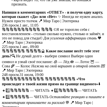
признать.
Напиши в комментариях «ОТВЕТ» - и получи одну карту,
которая скажет «Да» или «Нет»
✨ Иногда не нужен анализ.
Нужен просто толчок
📍
Мир Таро | Эзотерика
236
просм.
1 авг., 11:05
🔠🔠🔠🔠🔠🔠🔠🔠🔠🔠 🔠🔠🔠 ©️Я не тороплю себя с
восстановлением - столько сколько нужно, столько и займёт, и
это не повод для стыда©️
Для усиления аффирмации ставь
🧡
📍
Мир Таро | Эзотерика
225
просм.
1 авг., 09:00
🔠🔠🔠🔠🔠🔠 🔠🔠🔠🔠🔮
Какое послание несёт тебе этот
день?
🔍
Не думай долго - выбери символ Выбери один
символ и узнай своё послание: 🧊 — Лёд 🪷 — Лотос 🦉 —
Сова 🌾 — Колос
Нажми на свой вариант и открой ответ
💌
📍
Мир Таро | Эзотерика
248
просм.
31 июля, 19:00
🔠🔠🔠🔠🔠🔠🔠🔠🔠🔠🔠 🔠🔠🔠🔠🔠🔠🔠🔠
«Что
происходит в твоей жизни прямо на границе видимого»
⬇️
🔸1️⃣🔠🔠🔠🔠🔠 — ЧИТАТЬ
🔸2️⃣🔠🔠🔠🔠🔠— ЧИТАТЬ
🔸3️⃣🔠🔠🔠🔠🔠— ЧИТАТЬ
Оставляйте реакцию и пишите в
комментариях принимаете ли расклад
💬
📍
Мир Таро |
Эзотерика