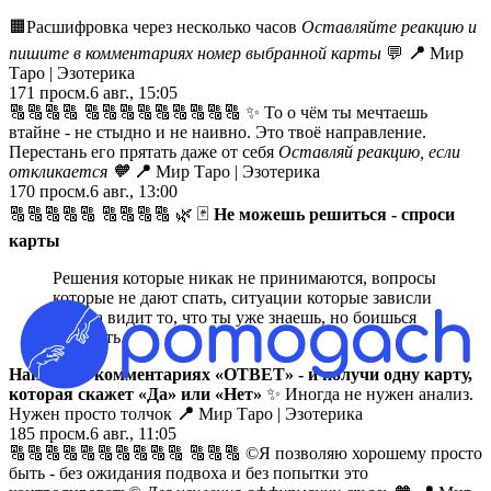
🟧Расшифровка через несколько часов
Оставляйте реакцию и
пишите в комментариях номер выбранной карты
💬
📍
Мир
Таро | Эзотерика
171
просм.
6 авг., 15:05
🔠🔠🔠🔠 🔠🔠🔠🔠🔠🔠🔠🔠🔠 ✨ То о чём ты мечтаешь
втайне - не стыдно и не наивно. Это твоё направление.
Перестань его прятать даже от себя
Оставляй реакцию, если
откликается
🧡
📍
Мир Таро | Эзотерика
170
просм.
6 авг., 13:00
🔠🔠🔠🔠🔠 🔠🔠🔠🔠 🌿 🃏
Не можешь решиться - спроси
карты
Решения которые никак не принимаются, вопросы
которые не дают спать, ситуации которые зависли
- карта видит то, что ты уже знаешь, но боишься
признать.
Напиши в комментариях «ОТВЕТ» - и получи одну карту,
которая скажет «Да» или «Нет»
✨ Иногда не нужен анализ.
Нужен просто толчок
📍
Мир Таро | Эзотерика
185
просм.
6 авг., 11:05
🔠🔠🔠🔠🔠🔠🔠🔠🔠🔠 🔠🔠🔠 ©️Я позволяю хорошему просто
быть - без ожидания подвоха и без попытки это