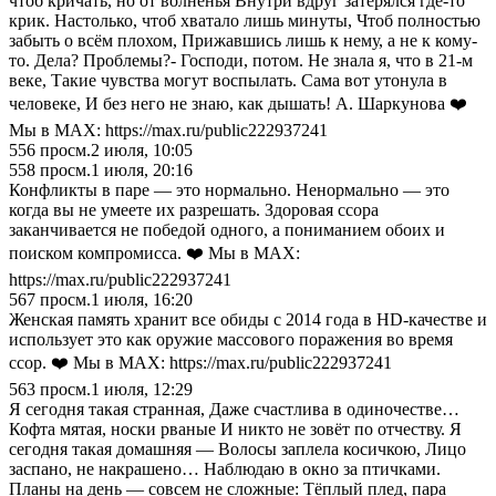
чтоб кричать, но от волненья Внутри вдруг затерялся где-то
крик. Настолько, чтоб хватало лишь минуты, Чтоб полностью
забыть о всём плохом, Прижавшись лишь к нему, а не к кому-
то. Дела? Проблемы?- Господи, потом. Не знала я, что в 21-м
веке, Такие чувства могут воспылать. Сама вот утонула в
человеке, И без него не знаю, как дышать! А. Шаркунова ❤️
Мы в MAX: https://max.ru/public222937241
556
просм.
2 июля, 10:05
558
просм.
1 июля, 20:16
Конфликты в паре — это нормально. Ненормально — это
когда вы не умеете их разрешать. Здоровая ссора
заканчивается не победой одного, а пониманием обоих и
поиском компромисса. ❤️ Мы в MAX:
https://max.ru/public222937241
567
просм.
1 июля, 16:20
Женская память хранит все обиды с 2014 года в HD-качестве и
использует это как оружие массового поражения во время
ссор. ❤️ Мы в MAX: https://max.ru/public222937241
563
просм.
1 июля, 12:29
Я сегодня такая странная, Даже счастлива в одиночестве…
Кофта мятая, носки рваные И никто не зовёт по отчеству. Я
сегодня такая домашняя — Волосы заплела косичкою, Лицо
заспано, не накрашено… Наблюдаю в окно за птичками.
Планы на день — совсем не сложные: Тёплый плед, пара