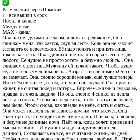
Размещений через Помогач
1 · все вышли в срок
Посты в канале
Между нами
MAX
· канал
Она пахнет духами и сексом, и чем-то тревожным, Она
слишком умна. Улыбается, слушая лесть, Коль она не захочет -
заставить её невозможно, Её надо понять и принять лишь
такою, как есть. Она - дивный цветок, но сорвать его не для
любого, Её нужно не просто хотеть, а безумно любить... Она
слишком строптива.Мужчину ей нужно такого, Чтобы душу
её, а не тело сумел покорить... Возраст - ей не помеха.Она его
не замечает, Она, словно хороший коньяк, ещё лучше теперь,
Ни о чём не жалеет, о том, что ушло не скучает, Она просто
живёт, не считая побед и потерь... Впрочем, жизнь и судьба её,
правда, не очень щадила, Но она, словно Феникс, из пепла
восстала опять, Чтобы всё пережить, чтобы стать ещё лучше,
чем было, Чтобы снова, как звёзды на небе, сиять и сиять...
Она может позволить на зависть другим, что захочет, Она
знает про то, что увидеть другим не дано: И печаль, и любовь,
и безумные длинные ночи, Пьёт она, когда хочет, признаний
хмельное вино... И мужчины идут и идут вереницею
длинной, Соглашаясь на всё, не считая ни жизни, ни дней,
Чтобы пусть ненадолго, но всё же назвала "любимый", Чтоб