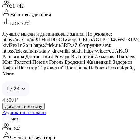
31 742
Женская аудитория
ERR 22%
Лучшие мысли и дневниковые записи По рекламе:
https://max.ru/u/f9LHodD0cOJwa0qGGECoAGLPh114vWsfs3TM
kivlPex1r-2o и https://clck.ru/3RFvaZ Сотрудничаем:
https://telega.in/m/tsitaty_dnevniki_stikhi https://vk.cc/cUAKaQ
Раневская Достоевский Ремарк Высоцкий Ахматова Цветаева
Юнг Толстой Поэзия Гоголь Бродский Жванецкий Задорнов
Кафка Шекспир Тарковский Пастернак Набоков Гессе Фрейд
Манн
1 / 24
4 500
₽
Добавить в корзину
Аудиокниги онлайн
Max
6 641
Смешанная аудитория