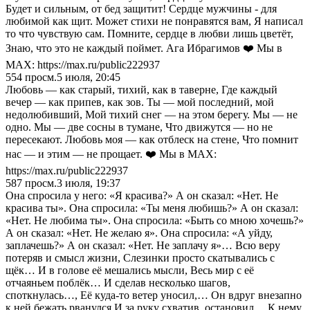
Будет и сильным, от бед защитит! Сердце мужчины - для
любимой как щит. Может стихи не понравятся вам, Я написал
то что чувствую сам. Помните, сердце в любви лишь цветёт,
Знаю, что это не каждый поймет. Ага Ибрагимов ❤️ Мы в
MAX: https://max.ru/public222937
554
просм.
5 июля, 20:45
Любовь — как старый, тихий, как в таверне, Где каждый
вечер — как припев, как зов. Ты — мой последний, мой
недолюбивший, Мой тихий снег — на этом берегу. Мы — не
одно. Мы — две сосны в тумане, Что движутся — но не
пересекают. Любовь моя — как отблеск на стене, Что помнит
нас — и этим — не прощает. ❤️ Мы в MAX:
https://max.ru/public222937
587
просм.
3 июля, 19:37
Она спросила у него: «Я красива?» А он сказал: «Нет. Не
красива ты». Она спросила: «Ты меня любишь?» А он сказал:
«Нет. Не любима ты». Она спросила: «Быть со мною хочешь?»
А он сказал: «Нет. Не желаю я». Она спросила: «А уйду,
заплачешь?» А он сказал: «Нет. Не заплачу я»… Всю веру
потеряв и смысл жизни, Слезинки просто скатывались с
щёк… И в голове её мешались мысли, Весь мир с её
отчаяньем поблёк… И сделав несколько шагов,
споткнулась…, Её куда-то ветер уносил,… Он вдруг внезапно
к ней бежать рванулся И за руку схватив, остановил… К нему