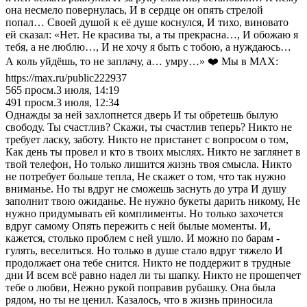
она несмело повернулась, И в сердце он опять стрелой
попал… Своей душой к её душе коснулся, И тихо, виновато
ей сказал: «Нет. Не красива ты, а ты прекрасна…, И обожаю я
тебя, а не люблю…, И не хочу я быть с тобою, а нуждаюсь…
А коль уйдёшь, то не заплачу, а… умру…» ❤️ Мы в MAX:
https://max.ru/public222937
565
просм.
3 июля, 14:19
491
просм.
3 июля, 12:34
Однажды за ней захлопнется дверь И ты обретешь былую
свободу. Ты счастлив? Скажи, ты счастлив теперь? Никто не
требует ласку, заботу. Никто не пристанет с вопросом о том,
Как день ты провел и кто в твоих мыслях. Никто не заглянет в
твой телефон, Но только лишится жизнь твоя смысла. Никто
не потребует больше тепла, Не скажет о том, что так нужно
вниманье. Но ты вдруг не сможешь заснуть до утра И душу
заполнит твою ожиданье. Не нужно букеты дарить никому, Не
нужно придумывать ей комплименты. Но только захочется
вдруг самому Опять пережить с ней былые моменты. И,
кажется, столько проблем с ней ушло. И можно по барам -
гулять, веселиться. Но только в душе стало вдруг тяжело И
продолжает она тебе снится. Никто не поддержит в трудные
дни И всем всё равно надел ли ты шапку. Никто не прошепчет
тебе о любви, Нежно рукой поправив рубашку. Она была
рядом, но ты не ценил. Казалось, что в жизнь приносила