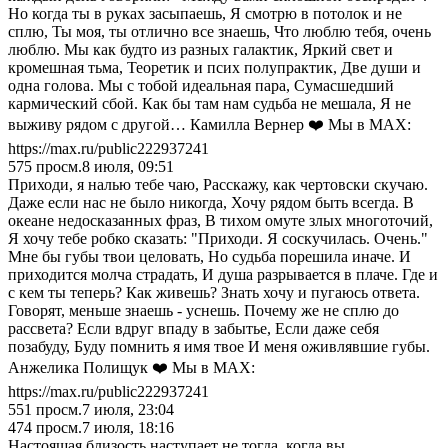
Но когда ты в руках засыпаешь, Я смотрю в потолок и не
сплю, Ты моя, ты отлично все знаешь, Что люблю тебя, очень
люблю. Мы как будто из разных галактик, Яркий свет и
кромешная тьма, Теоретик и псих полупрактик, Две души и
одна голова. Мы с тобой идеальная пара, Сумасшедший
кармический сбой. Как бы там нам судьба не мешала, Я не
выживу рядом с другой… Камилла Вернер ❤️ Мы в MAX:
https://max.ru/public222937241
575
просм.
8 июля, 09:51
Приходи, я налью тебе чаю, Расскажу, как чертовски скучаю.
Даже если нас не было никогда, Хочу рядом быть всегда. В
океане недосказанных фраз, В тихом омуте злых многоточий,
Я хочу тебе робко сказать: "Приходи. Я соскучилась. Очень."
Мне бы губы твои целовать, Но судьба порешила иначе. И
приходится молча страдать, И душа разрывается в плаче. Где и
с кем ты теперь? Как живешь? Знать хочу и пугаюсь ответа.
Говорят, меньше знаешь - уснешь. Почему же не сплю до
рассвета? Если вдруг впаду в забытье, Если даже себя
позабуду, Буду помнить я имя твое И меня оживлявшие губы.
Анжелика Полищук ❤️ Мы в MAX:
https://max.ru/public222937241
551
просм.
7 июля, 23:04
474
просм.
7 июля, 18:16
Настоящая близость наступает не тогда, когда вы