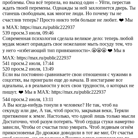
проблемы. Она всё терпела, но выход один – Уйти, перестав
ждать твоей перемены. Однажды за ней захлопнется дверь. Ты
станешь свободным, как многие люди. Но почему ты не
счастлив теперь? Просто никто тебя больше не любит. ❤️ Мы
в MAX: https://max.ru/public222937
539
просм.
3 июля, 09:46
Современная психология сделала великое дело: теперь любой
мудак может оправдать свое нежелание мыть посуду тем, что
у него «избегающий тип привязанности».😬😬😬 ❤️ Мы в
MAX: https://max.ru/public222937
541
просм.
2 июля, 17:44
520
просм.
2 июля, 13:49
Если вы постоянно сравниваете свои отношения с чужими в
соцсетях, вы проиграли еще до начала. В инстаграме все
идеальны, а в реальности у всех свои трудности, о которых не
пишут. ❤️ Мы в MAX: https://max.ru/public222937
544
просм.
2 июля, 13:11
А Вы когда-нибудь тонули в человеке? Не так, чтоб на
секунду или две, А так, чтоб просто, закрывая веки, Теряли
притяжение к земле. Настолько, что одной лишь только мысли
Достаточно, чтоб разум потерять. Чтоб сердца стуки намертво
зависли, Чтобы от счастья тихо умирать. Чтоб ледяным огнём
прикосновенья До дрожжи доводили в тот же миг, От счастья