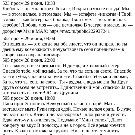
523
просм.
29 июня, 10:33
Любовь — шампанское в бокале, Искры на языке и льда! Мы
— в этом вальсе, в этом зале, Мы — эстафета «никогда»! Твой
взгляд — как бисер, как брошка, Твой смех — как звон, как
серебро! Любовь моя — она немножко В театре, в маске, но —
добро! ❤️ Мы в MAX: https://max.ru/public222937241
562
просм.
29 июня, 09:04
Отношения — это когда вы оба знаете, что он неправ, но ты
даешь ему возможность почувствовать себя победителем в
споре ради сохранения мира.
595
просм.
28 июня, 22:00
Ты - рядом, и все прекрасно: И дождь, и холодный ветер.
Спасибо тебе, мой ясный, За то, что ты есть на свете. Спасибо
за эти губы, Спасибо за руки эти. Спасибо тебе, мой любый,
За то, что ты есть на свете. Ты - рядом, а ведь могли бы Друг
друга совсем не встретить.. Единственный мой, спасибо За то,
что ты есть на свете! Юлия Друнина
595
просм.
28 июня, 18:00
Папа принёс попить Невкусный стакан с водой. Мать
заставляет мыть Руки перед едой. Ночью нельзя орать. В луже
нельзя ползти. Качели нельзя забрать С площадки и унести.
Едва чуть-чуть отвлекусь, Подумаю: "Мир неплох", Дают
конфету на вкус В полоску, а не в горох. Всё время хочется
ныть. Квадрат похож на кружок. Никто не хочет чинить