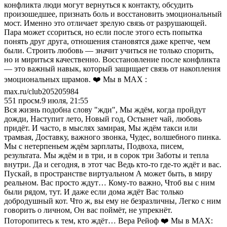
конфликта люди могут вернуться к контакту, обсудить
произошедшее, признать боль и восстановить эмоциональный
мост. Именно это отличает зрелую связь от разрушающей.
Пара может ссориться, но если после этого есть попытка
понять друг друга, отношения становятся даже крепче, чем
были. Строить любовь — значит учиться не только спорить,
но и мириться качественно. Восстановление после конфликта
— это важный навык, который защищает связь от накопления
эмоциональных шрамов. ❤️ Мы в МАХ :
max.ru/club205205984
551
просм.
9 июля, 21:55
Вся жизнь подобна слову "жди", Мы ждём, когда пройдут
дожди, Наступит лето, Новый год, Остынет чай, любовь
придёт. И часто, в мыслях замирая, Мы ждём такси или
трамвая, Доставку, важного звонка, Чудес, волшебного пинка.
Мы с нетерпеньем ждём зарплаты, Подвоха, писем,
результата. Мы ждём и в три, и в сорок три Заботы и тепла
внутри. Да и сегодня, в этот час Ведь кто-то где-то ждёт и вас.
Пускай, в пространстве виртуальном А может быть, в миру
реальном. Вас просто ждут… Кому-то важно, Чтоб вы с ним
были рядом, тут. И даже если дома ждёт Вас только
добродушный кот. Что ж, вы ему не безразличны, Легко с ним
говорить о личном, Он вас поймёт, не упрекнёт.
Поторопитесь к тем, кто ждёт… Вера Рейоф ❤️ Мы в MAX: