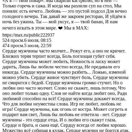
«А я — твой повар». Мы сварили кастрюлю, но в ней —
Только горечь и сажа. И когда мы разлили суп на стол, Мы
поняли: есть нечего. Любовь — это пустой подсол Для вечно
голодного вечера. Так давай же закроем ресторан, И уйдём в
ночь без ужина. Ты — мой уксус, я — твой банан, И нам
нечего искать в этом мире. ❤️ Мы в MAX:
https://max.ru/public222937
524
просм.
6 июля, 08:15
474
просм.
5 июля, 22:59
Сердце мужчины часто молчит... Режут его, а оно не кричит.
Близких теряя терпит всегда, Боль поглощая губит себя.
Сердце мужчины может любить, Нежность и ласку может
дарить, Лишь бы любили честно всегда, Не предавали его
никогда. Сердце мужчины можно разбить... Ложью, изменой
можно убить. Сердце живое чувствует боль, Сердце мужчины
не смирится с бедой. Сердце мужчины громко стучит, Но о
любви оно часто молчит. Слово не скажет, лишь потому, Что
оно любит только одну. Слов не найти когда любит оно, Ради
любимой способно на всё! Сердце мужчины докажет всегда,
Что для любви неуместны слова. Игр не любит, любовь не
игра! Сердце мужчины, как огонь от костра. Может согреть и
подарит вам свет, Лишь бы любовь не ответила - нет. Сердце
мужчины - это сердце отца, И о любви его скажут глаза.
Сердце и брата, и сына ещё, Сердцу всегда от любви хорошо.
Мужество всё собирая в кулак, Сердце мужчин не боится атак.