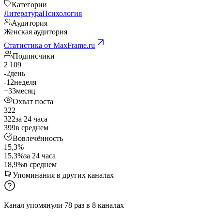
Категории
Литература
Психология
Аудитория
Женская аудитория
Статистика от MaxFrame.ru
Подписчики
2 109
-2
день
-12
неделя
+33
месяц
Охват поста
322
322
за 24 часа
399
в среднем
Вовлечённость
15,3%
15,3%
за 24 часа
18,9%
в среднем
Упоминания в других каналах
Канал упомянули
78
раз
в
8
каналах