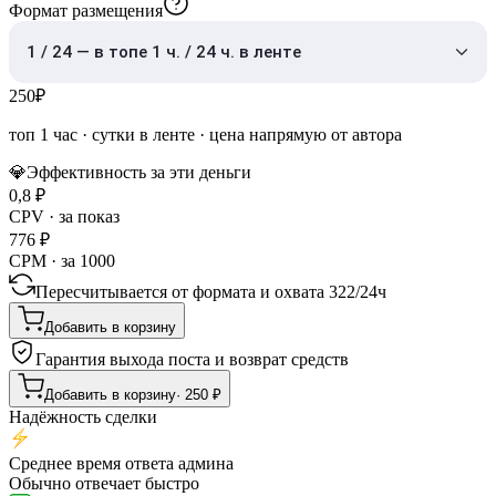
Формат размещения
1 / 24 — в топе 1 ч. / 24 ч. в ленте
250
₽
топ 1 час
·
сутки в ленте
· цена напрямую от автора
💎
Эффективность за эти деньги
0,8
₽
CPV · за показ
776
₽
CPM · за 1000
Пересчитывается от формата и охвата
322
/
24ч
Добавить в корзину
Гарантия выхода поста и возврат средств
Добавить в корзину
·
250
₽
Надёжность сделки
Среднее время ответа админа
Обычно отвечает быстро