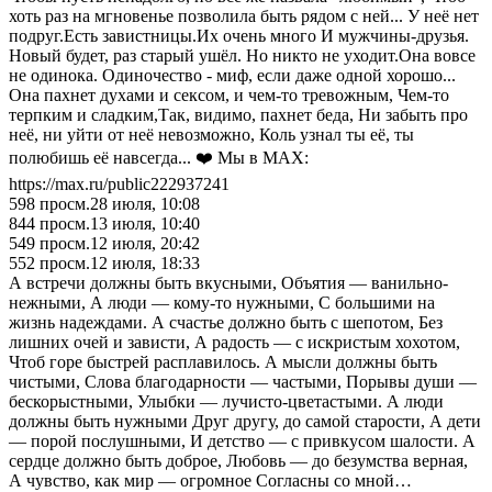
хоть раз на мгновенье позволила быть рядом с ней... У неё нет
подруг.Есть завистницы.Их очень много И мужчины-друзья.
Новый будет, раз старый ушёл. Но никто не уходит.Она вовсе
не одинока. Одиночество - миф, если даже одной хорошо...
Она пахнет духами и сексом, и чем-то тревожным, Чем-то
терпким и сладким,Так, видимо, пахнет беда, Ни забыть про
неё, ни уйти от неё невозможно, Коль узнал ты её, ты
полюбишь её навсегда... ❤️ Мы в MAX:
https://max.ru/public222937241
598
просм.
28 июля, 10:08
844
просм.
13 июля, 10:40
549
просм.
12 июля, 20:42
552
просм.
12 июля, 18:33
А встречи должны быть вкусными, Объятия — ванильно-
нежными, А люди — кому-то нужными, С большими на
жизнь надеждами. А счастье должно быть с шепотом, Без
лишних очей и зависти, А радость — с искристым хохотом,
Чтоб горе быстрей расплавилось. А мысли должны быть
чистыми, Слова благодарности — частыми, Порывы души —
бескорыстными, Улыбки — лучисто-цветастыми. А люди
должны быть нужными Друг другу, до самой старости, А дети
— порой послушными, И детство — с привкусом шалости. А
сердце должно быть доброе, Любовь — до безумства верная,
А чувство, как мир — огромное Согласны со мной…