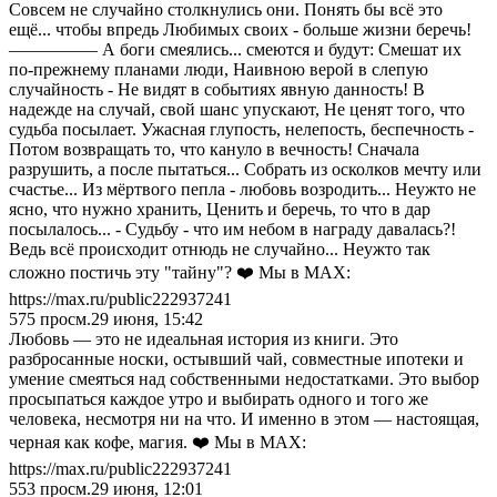
Совсем не случайно столкнулись они. Понять бы всё это
ещё... чтобы впредь Любимых своих - больше жизни беречь!
————— А боги смеялись... смеются и будут: Смешат их
по-прежнему планами люди, Наивною верой в слепую
случайность - Не видят в событиях явную данность! В
надежде на случай, свой шанс упускают, Не ценят того, что
судьба посылает. Ужасная глупость, нелепость, беспечность -
Потом возвращать то, что кануло в вечность! Сначала
разрушить, а после пытаться... Собрать из осколков мечту или
счастье... Из мёртвого пепла - любовь возродить... Неужто не
ясно, что нужно хранить, Ценить и беречь, то что в дар
посылалось... - Судьбу - что им небом в награду давалась?!
Ведь всё происходит отнюдь не случайно... Неужто так
сложно постичь эту "тайну"? ❤️ Мы в MAX:
https://max.ru/public222937241
575
просм.
29 июня, 15:42
Любовь — это не идеальная история из книги. Это
разбросанные носки, остывший чай, совместные ипотеки и
умение смеяться над собственными недостатками. Это выбор
просыпаться каждое утро и выбирать одного и того же
человека, несмотря ни на что. И именно в этом — настоящая,
черная как кофе, магия. ❤️ Мы в MAX:
https://max.ru/public222937241
553
просм.
29 июня, 12:01