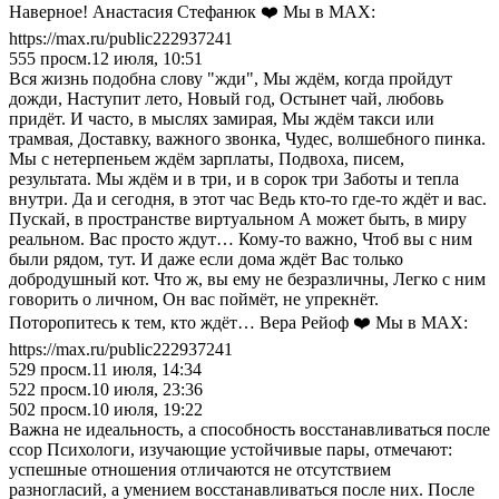
Наверное! Анастасия Стефанюк ❤️ Мы в MAX:
https://max.ru/public222937241
555
просм.
12 июля, 10:51
Вся жизнь подобна слову "жди", Мы ждём, когда пройдут
дожди, Наступит лето, Новый год, Остынет чай, любовь
придёт. И часто, в мыслях замирая, Мы ждём такси или
трамвая, Доставку, важного звонка, Чудес, волшебного пинка.
Мы с нетерпеньем ждём зарплаты, Подвоха, писем,
результата. Мы ждём и в три, и в сорок три Заботы и тепла
внутри. Да и сегодня, в этот час Ведь кто-то где-то ждёт и вас.
Пускай, в пространстве виртуальном А может быть, в миру
реальном. Вас просто ждут… Кому-то важно, Чтоб вы с ним
были рядом, тут. И даже если дома ждёт Вас только
добродушный кот. Что ж, вы ему не безразличны, Легко с ним
говорить о личном, Он вас поймёт, не упрекнёт.
Поторопитесь к тем, кто ждёт… Вера Рейоф ❤️ Мы в MAX:
https://max.ru/public222937241
529
просм.
11 июля, 14:34
522
просм.
10 июля, 23:36
502
просм.
10 июля, 19:22
Важна не идеальность, а способность восстанавливаться после
ссор Психологи, изучающие устойчивые пары, отмечают:
успешные отношения отличаются не отсутствием
разногласий, а умением восстанавливаться после них. После