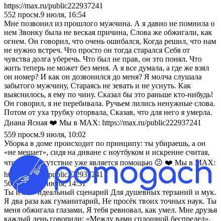
https://max.ru/public222937241
552
просм.
9 июля, 16:54
Мне позвонил из прошлого мужчина. А я давно не помнила о
нем Звонку была не веская причина, Слова же обжигали, как
огнем. Он говорил, что очень ошибался, Когда решил, что нам
не нужно встреч. Что просто он тогда старался Себя от
чувства долга уберечь. Что был не прав, он это понял. Что
жить теперь не может без меня. А я все думала, а где же взял
он номер? И как он дозвонился до меня? Я молча слушала
забытого мужчину, Стараясь не зевать и не уснуть. Как
выяснилось, я ему по чину. Сказал бы это раньше кто-нибудь!
Он говорил, я не перебивала. Ручьем лились ненужные слова.
Потом от уха трубку оторвала, Сказав, что для него я умерла.
Диана Ясная ❤️ Мы в MAX: https://max.ru/public222937241
559
просм.
9 июля, 10:02
Уборка в доме происходит по принципу: ты убираешь, а он
«не мешает», сидя на диване с ноутбуком и искренне считая,
что его присутствие уже является помощью 😕 ❤️ Мы в MAX:
https://max.ru/public222937241
568
просм.
8 июля, 14:31
Ты и я — идеальный сценарий Для душевных терзаний и мук.
Я два раза как гуманитарий, Не просёк твоих точных наук. Ты
меня обжигала глазами, Я тебя ревновал, как умел. Мне друзья
каждый день говорили: «Между вами сплошной беспредел».