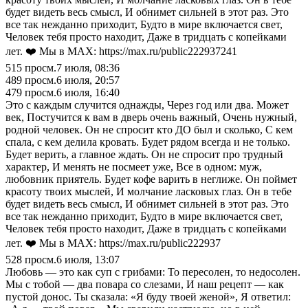
будет видеть весь смысл, И обнимет сильней в этот раз. Это
все так нежданно приходит, Будто в мире включается свет,
Человек тебя просто находит, Даже в тридцать с копейками
лет. ❤️ Мы в MAX: https://max.ru/public222937241
515
просм.
7 июля, 08:36
489
просм.
6 июля, 20:57
479
просм.
6 июля, 16:40
Это с каждым случится однажды, Через год или два. Может
век, Постучится к вам в дверь очень важный, Очень нужный,
родной человек. Он не спросит кто ДО был и сколько, С кем
спала, с кем делила кровать. Будет рядом всегда и не только.
Будет верить, а главное ждать. Он не спросит про трудный
характер, И менять не посмеет уже, Все в одном: муж,
любовник приятель. Будет кофе варить в неглиже. Он поймет
красоту твоих мыслей, И молчание ласковых глаз. Он в тебе
будет видеть весь смысл, И обнимет сильней в этот раз. Это
все так нежданно приходит, Будто в мире включается свет,
Человек тебя просто находит, Даже в тридцать с копейками
лет. ❤️ Мы в MAX: https://max.ru/public222937
528
просм.
6 июля, 13:07
Любовь — это как суп с грибами: То пересолен, то недосолен.
Мы с тобой — два повара со слезами, И наш рецепт — как
пустой донос. Ты сказала: «Я буду твоей женой», Я ответил: