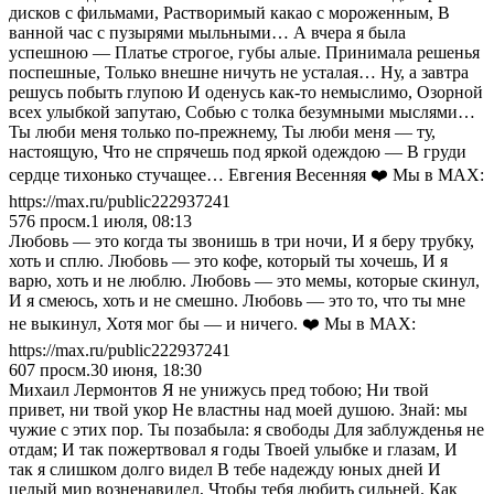
дисков с фильмами, Растворимый какао с мороженным, В
ванной час с пузырями мыльными… А вчера я была
успешною — Платье строгое, губы алые. Принимала решенья
поспешные, Только внешне ничуть не усталая… Ну, а завтра
решусь побыть глупою И оденусь как-то немыслимо, Озорной
всех улыбкой запутаю, Собью с толка безумными мыслями…
Ты люби меня только по-прежнему, Ты люби меня — ту,
настоящую, Что не спрячешь под яркой одеждою — В груди
сердце тихонько стучащее… Евгения Весенняя ❤️ Мы в MAX:
https://max.ru/public222937241
576
просм.
1 июля, 08:13
Любовь — это когда ты звонишь в три ночи, И я беру трубку,
хоть и сплю. Любовь — это кофе, который ты хочешь, И я
варю, хоть и не люблю. Любовь — это мемы, которые скинул,
И я смеюсь, хоть и не смешно. Любовь — это то, что ты мне
не выкинул, Хотя мог бы — и ничего. ❤️ Мы в MAX:
https://max.ru/public222937241
607
просм.
30 июня, 18:30
Михaил Лeрмонтов Я нe унижусь прeд тобoю; Ни твой
привет, ни твой укор Не властны над моей душою. Знай: мы
чужие с этих пор. Ты позабыла: я свободы Для заблужденья не
отдам; И так пожертвовал я годы Твоей улыбке и глазам, И
так я слишком долго видел В тебе надежду юных дней И
целый мир возненавидел, Чтобы тебя любить сильней. Как