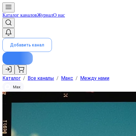
Каталог каналов
Журнал
О нас
Добавить канал
Каталог
/
Все каналы
/
Макс
/
Между нами
Max