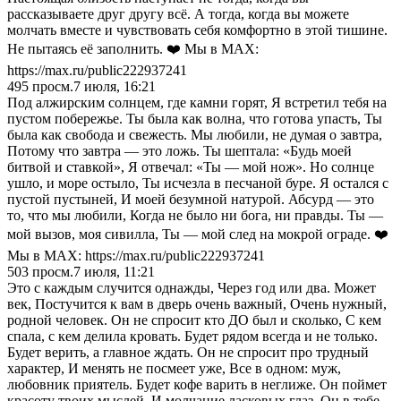
рассказываете друг другу всё. А тогда, когда вы можете
молчать вместе и чувствовать себя комфортно в этой тишине.
Не пытаясь её заполнить. ❤️ Мы в MAX:
https://max.ru/public222937241
495
просм.
7 июля, 16:21
Под алжирским солнцем, где камни горят, Я встретил тебя на
пустом побережье. Ты была как волна, что готова упасть, Ты
была как свобода и свежесть. Мы любили, не думая о завтра,
Потому что завтра — это ложь. Ты шептала: «Будь моей
битвой и ставкой», Я отвечал: «Ты — мой нож». Но солнце
ушло, и море остыло, Ты исчезла в песчаной буре. Я остался с
пустой пустыней, И моей безумной натурой. Абсурд — это
то, что мы любили, Когда не было ни бога, ни правды. Ты —
мой вызов, моя сивилла, Ты — мой след на мокрой ограде. ❤️
Мы в MAX: https://max.ru/public222937241
503
просм.
7 июля, 11:21
Это с каждым случится однажды, Через год или два. Может
век, Постучится к вам в дверь очень важный, Очень нужный,
родной человек. Он не спросит кто ДО был и сколько, С кем
спала, с кем делила кровать. Будет рядом всегда и не только.
Будет верить, а главное ждать. Он не спросит про трудный
характер, И менять не посмеет уже, Все в одном: муж,
любовник приятель. Будет кофе варить в неглиже. Он поймет
красоту твоих мыслей, И молчание ласковых глаз. Он в тебе