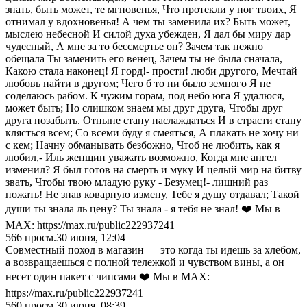
знать, быть может, те мгновенья, Что протекли у ног твоих, Я
отнимал у вдохновенья! А чем ты заменила их? Быть может,
мыслею небесной И силой духа убежден, Я дал бы миру дар
чудесный, А мне за то бессмертье он? Зачем так нежно
обещала Ты заменить его венец, Зачем ты не была сначала,
Какою стала наконец! Я горд!- прости! люби другого, Мечтай
любовь найти в другом; Чего б то ни было земного Я не
соделаюсь рабом. К чужим горам, под небо юга Я удалюся,
может быть; Но слишком знаем мы друг друга, Чтобы друг
друга позабыть. Отныне стану наслаждаться И в страсти стану
клясться всем; Со всеми буду я смеяться, А плакать не хочу ни
с кем; Начну обманывать безбожно, Чтоб не любить, как я
любил,- Иль женщин уважать возможно, Когда мне ангел
изменил? Я был готов на смерть и муку И целый мир на битву
звать, Чтобы твою младую руку - Безумец!- лишний раз
пожать! Не знав коварную измену, Тебе я душу отдавал; Такой
души ты знала ль цену? Ты знала - я тeбя не знaл! ❤️ Мы в
MAX: https://max.ru/public222937241
566
просм.
30 июня, 12:04
Совместный поход в магазин — это когда ты идешь за хлебом,
а возвращаешься с полной тележкой и чувством вины, а он
несет один пакет с чипсами ❤️ Мы в MAX:
https://max.ru/public222937241
560
просм.
30 июня, 08:39