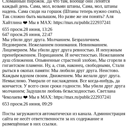
Сломанный пирожок. Да что там, вообще они Ленятся
каждый день. Сама, мол, возьми штаны, Сама, мол, штаны
надень. Сама сходи на горшок (Штаны теперь нужно снять),
Так сложно быть малышом, Но разве же им понять? Аля
Хайтлина ❤️ Мы в MAX: https://max.ru/public222937241
655
просм.
28 июня, 13:26
647
просм.
26 июня, 22:47
Мы убили друг друга. Молчанием. Безразличием.
Недоверием. Нежеланием понимания. Невниманием.
Лицемерием. Мы убили друг друга ревностью. И ненужным
пренебрежением. Порицанием. И нечестностью. Нежеланием
душ сближения. Опьяненные страстной злобою, Мы сгорели в
гигантском пламени. Ну, а, став, наконец, свободными, Стали
рыться в окопах памяти: Мы любили друг друга. Неистово.
Каждым вдохом своим. Движением. Мы желали друг друга.
Немыслимо. Умирали от наслаждения. Все когда-нибудь, да
кончается. У всего свои сроки годности. Мы убили друг друга
молчанием; Задушили любовь безысходностью. Светлана
Чеколаева ❤️ Мы в MAX: https://max.ru/public222937241
653
просм.
26 июня, 09:29
Посты загружаются автоматически из канала. Администрация
сайта не несёт ответственности за их содержание и
размещённые в них ссылки.