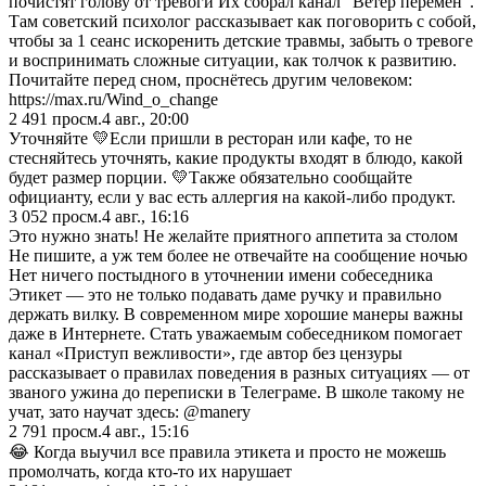
почистят голову от тревоги Их собрал канал "Ветер перемен".
Там советский психолог рассказывает как поговорить с собой,
чтобы за 1 сеанс искоренить детские травмы, забыть о тревоге
и воспринимать сложные ситуации, как толчок к развитию.
Почитайте перед сном, проснётесь другим человеком:
https://max.ru/Wind_o_change
2 491
просм.
4 авг., 20:00
Уточняйте 💛Если пришли в ресторан или кафе, то не
стесняйтесь уточнять, какие продукты входят в блюдо, какой
будет размер порции. 💛Также обязательно сообщайте
официанту, если у вас есть аллергия на какой-либо продукт.
3 052
просм.
4 авг., 16:16
Это нужно знать! Не желайте приятного аппетита за столом
Не пишите, а уж тем более не отвечайте на сообщение ночью
Нет ничего постыдного в уточнении имени собеседника
Этикет — это не только подавать даме ручку и правильно
держать вилку. В современном мире хорошие манеры важны
даже в Интернете. Стать уважаемым собеседником помогает
канал «Приступ вежливости», где автор без цензуры
рассказывает о правилах поведения в разных ситуациях — от
званого ужина до переписки в Телеграме. В школе такому не
учат, зато научат здесь: @manery
2 791
просм.
4 авг., 15:16
😂 Когда выучил все правила этикета и просто не можешь
промолчать, когда кто-то их нарушает