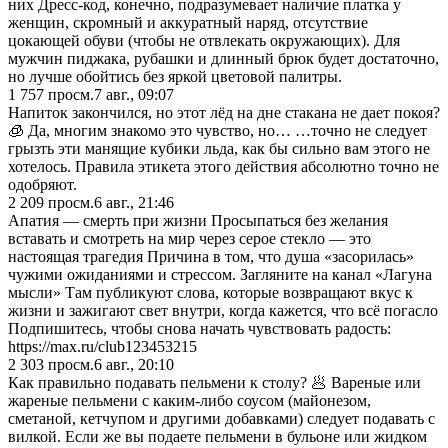
них Дресс-код, конечно, подразумевает наличие платка у
женщин, скромный и аккуратный наряд, отсутствие
цокающей обуви (чтобы не отвлекать окружающих). Для
мужчин пиджака, рубашки и длинный брюк будет достаточно,
но лучше обойтись без яркой цветовой палитры.
1 757
просм.
7 авг., 09:07
Напиток закончился, но этот лёд на дне стакана не дает покоя?
🧊 Да, многим знакомо это чувство, но… …точно не следует
грызть эти манящие кубики льда, как бы сильно вам этого не
хотелось. Правила этикета этого действия абсолютно точно не
одобряют.
2 209
просм.
6 авг., 21:46
Апатия — смерть при жизни Просыпаться без желания
вставать и смотреть на мир через серое стекло — это
настоящая трагедия Причина в том, что душа «засорилась»
чужими ожиданиями и стрессом. Загляните на канал «Лагуна
мысли» Там публикуют слова, которые возвращают вкус к
жизни и зажигают свет внутри, когда кажется, что всё погасло
Подпишитесь, чтобы снова начать чувствовать радость:
https://max.ru/club123453215
2 303
просм.
6 авг., 20:10
Как правильно подавать пельмени к столу? 🥟 Вареные или
жареные пельмени с каким-либо соусом (майонезом,
сметаной, кетчупом и другими добавками) следует подавать с
вилкой. Если же вы подаете пельмени в бульоне или жидком