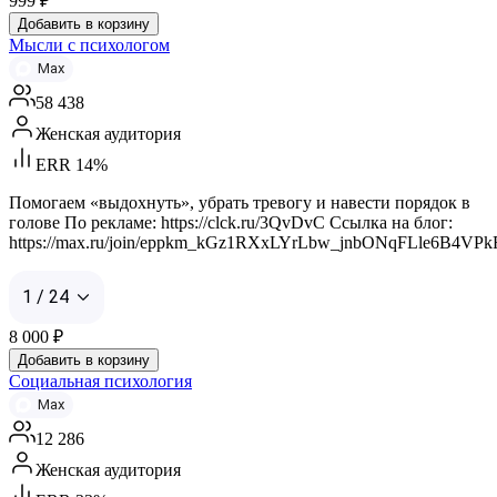
999
₽
Добавить в корзину
Мысли с психологом
Max
58 438
Женская аудитория
ERR 14%
Помогаем «выдохнуть», убрать тревогу и навести порядок в
голове По рекламе: https://clck.ru/3QvDvC Ссылка на блог:
https://max.ru/join/eppkm_kGz1RXxLYrLbw_jnbONqFLle6B4VP
1 / 24
8 000
₽
Добавить в корзину
Социальная психология
Max
12 286
Женская аудитория