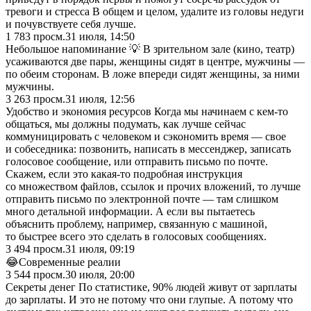
тревоги и стресса В общем и целом, удалите из головы недуги
и почувствуете себя лучше.
1 783
просм.
31 июля, 14:50
Небольшое напоминание 💡 В зрительном зале (кино, театр)
усаживаются две пары, женщины сидят в центре, мужчины —
по обеим сторонам. В ложе впереди сидят женщины, за ними
мужчины.
3 263
просм.
31 июля, 12:56
Удобство и экономия ресурсов Когда мы начинаем с кем-то
общаться, мы должны подумать, как лучше сейчас
коммуницировать с человеком и сэкономить время — свое
и собеседника: позвонить, написать в мессенджер, записать
голосовое сообщение, или отправить письмо по почте.
Скажем, если это какая-то подробная инструкция
со множеством файлов, ссылок и прочих вложений, то лучше
отправить письмо по электронной почте — там слишком
много детальной информации. А если вы пытаетесь
объяснить проблему, например, связанную с машиной,
то быстрее всего это сделать в голосовых сообщениях.
3 494
просм.
31 июля, 09:19
😂Современные реалии
3 544
просм.
30 июля, 20:00
Секреты денег По статистике, 90% людей живут от зарплаты
до зарплаты. И это не потому что они глупые. А потому что