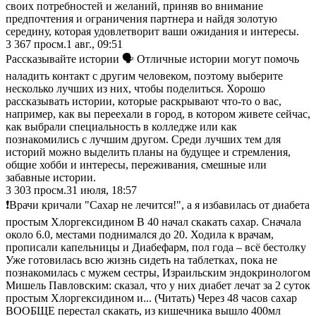
своих потребностей и желаний, приняв во внимание
предпочтения и ограничения партнера и найдя золотую
середину, которая удовлетворит ваши ожидания и интересы.
3 367
просм.
1 авг., 09:51
Рассказывайте истории 🗣️ Отличные истории могут помочь
наладить контакт с другим человеком, поэтому выберите
несколько лучших из них, чтобы поделиться. Хорошо
рассказывать истории, которые раскрывают что-то о вас,
например, как вы переехали в город, в котором живете сейчас,
как выбрали специальность в колледже или как
познакомились с лучшим другом. Среди лучших тем для
историй можно выделить планы на будущее и стремления,
общие хобби и интересы, переживания, смешные или
забавные истории.
3 303
просм.
31 июля, 18:57
❗️Врачи кричали "Сахар не лечится!", а я избавилась от диабета
простым Хлоргексидином В 40 начал скакать сахар. Сначала
около 6.0, местами поднимался до 20. Ходила к врачам,
прописали капельницы и Диабефарм, пол года – всё бестолку
Уже готовилась всю жизнь сидеть на таблетках, пока не
познакомилась с мужем сестры, Израильским эндокринологом
Мишель Павловским: сказал, что у них диабет лечат за 2 суток
простым Хлоргексидином и... (Читать) Через 48 часов сахар
ВООБЩЕ перестал скакать, из кишечника вышло 400мл