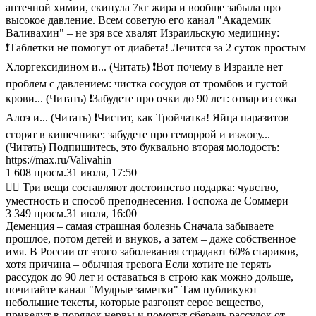
аптечной химии, скинула 7кг жира и вообще забыла про
высокое давление. Всем советую его канал "Академик
Валивахин" – не зря все хвалят Израильскую медицину:
❗️Таблетки не помогут от диабета! Лечится за 2 суток простым
Хлоргексидином и... (Читать) ❗️Вот почему в Израиле нет
проблем с давлением: чистка сосудов от тромбов и густой
крови... (Читать) ❗️Забудете про очки до 90 лет: отвар из сока
Алоэ и... (Читать) ❗️Чистит, как Тройчатка! Яйца паразитов
сгорят в кишечнике: забудете про геморрой и изжогу...
(Читать) Подпишитесь, это буквально вторая молодость:
https://max.ru/Valivahin
1 608
просм.
31 июля, 17:50
✍🏼 Три вещи составляют достоинство подарка: чувство,
уместность и способ преподнесения. Госпожа де Соммери
3 349
просм.
31 июля, 16:00
Деменция – самая страшная болезнь Сначала забываете
прошлое, потом детей и внуков, а затем – даже собственное
имя. В России от этого заболевания страдают 60% стариков,
хотя причина – обычная тревога Если хотите не терять
рассудок до 90 лет и оставаться в строю как можно дольше,
почитайте канал "Мудрые заметки" Там публикуют
небольшие тексты, которые разгонят серое вещество,
приведут в порядок нервы и помогут сберечь рассудок от