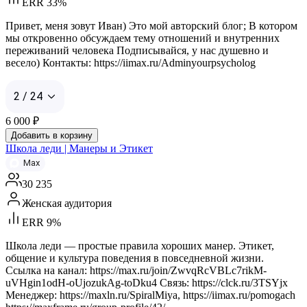
ERR 33%
Привет, меня зовут Иван) Это мой авторский блог; В котором
мы откровенно обсуждаем тему отношений и внутренних
переживаний человека Подписывайся, у нас душевно и
весело) Контакты: https://iimax.ru/Adminyourpsycholog
2 / 24
6 000
₽
Добавить в корзину
Школа леди | Манеры и Этикет
Max
30 235
Женская аудитория
ERR 9%
Школа леди — простые правила хороших манер. Этикет,
общение и культура поведения в повседневной жизни.
Ссылка на канал: https://max.ru/join/ZwvqRcVBLc7rikM-
uVHgin1odH-oUjozukAg-toDku4 Связь: https://clck.ru/3TSYjx
Менеджер: https://maxln.ru/SpiralMiya, https://iimax.ru/pomogach