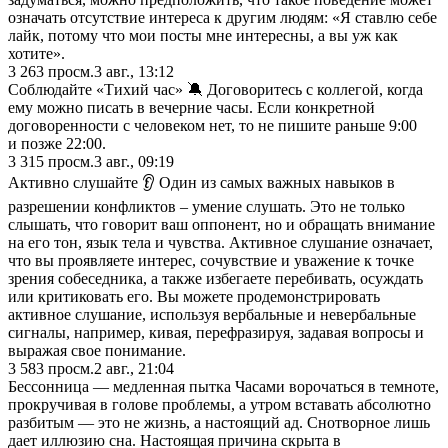
означать отсутствие интереса к другим людям: «Я ставлю себе
лайк, потому что мои посты мне интересны, а вы уж как
хотите».
3 263
просм.
3 авг., 13:12
Соблюдайте «Тихий час» 🔕 Договоритесь с коллегой, когда
ему можно писать в вечерние часы. Если конкретной
договоренности с человеком нет, то не пишите раньше 9:00
и позже 22:00.
3 315
просм.
3 авг., 09:19
Активно слушайте 👂 Один из самых важных навыков в
разрешении конфликтов – умение слушать. Это не только
слышать, что говорит ваш оппонент, но и обращать внимание
на его тон, язык тела и чувства. Активное слушание означает,
что вы проявляете интерес, сочувствие и уважение к точке
зрения собеседника, а также избегаете перебивать, осуждать
или критиковать его. Вы можете продемонстрировать
активное слушание, используя вербальные и невербальные
сигналы, например, кивая, перефразируя, задавая вопросы и
выражая свое понимание.
3 583
просм.
2 авг., 21:04
Бессонница — медленная пытка Часами ворочаться в темноте,
прокручивая в голове проблемы, а утром вставать абсолютно
разбитым — это не жизнь, а настоящий ад. Снотворное лишь
дает иллюзию сна. Настоящая причина скрыта в