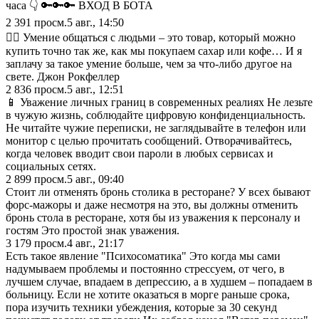
часа 👇 🔑🔑🔑 ВХОД В БОТА
2 391
просм.
5 авг., 14:50
✍🏼 Умение общаться с людьми – это товар, который можно
купить точно так же, как мы покупаем сахар или кофе… И я
заплачу за такое умение больше, чем за что-либо другое на
свете. Джон Рокфеллер
2 836
просм.
5 авг., 12:51
📱 Уважение личных границ в современных реалиях Не лезьте
в чужую жизнь, соблюдайте цифровую конфиденциальность.
Не читайте чужие переписки, не заглядывайте в телефон или
монитор с целью прочитать сообщений. Отворачивайтесь,
когда человек вводит свои пароли в любых сервисах и
социальных сетях.
2 899
просм.
5 авг., 09:40
Стоит ли отменять бронь столика в ресторане? У всех бывают
форс-мажоры и даже несмотря на это, вы должны отменить
бронь стола в ресторане, хотя бы из уважения к персоналу и
гостям Это простой знак уважения.
3 179
просм.
4 авг., 21:17
Есть такое явление "Психосоматика" Это когда мы сами
надумываем проблемы и постоянно стрессуем, от чего, в
лучшем случае, впадаем в депрессию, а в худшем – попадаем в
больницу. Если не хотите оказаться в морге раньше срока,
пора изучить техники убеждения, которые за 30 секунд