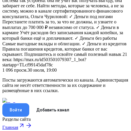
система так устроена: она не учит вас получать выгоду, она
забирает ее себе. Найти методы, которые за человека, а не за
систему, можно в канале сертифитированного финансового
консультанта, Ольги Чуриловой: ✓ Деньги под ногами
Перестанете платить за то, за что не должны, и узнаете о
выплатах до 700 000 ₽ независимо от статуса. ✓ Деньги в
кармане Учёт расходов без записывания каждой копейки, за
который банки ещё и доплачивают. ✓ Деньги без работы
Самые выгодные вклады и облигации. ✓ Деньги из кредитов
Правила погашения кредитов, которые банки от вас
скрывают. Подпишитесь и освойте самый полезный навык 21
века: https://max.ru/id503501079307_1_bot?
startapp=TLcf99145daf78c
1 096
просм.
30 июля, 19:00
Посты загружаются автоматически из канала. Администрация
сайта не несёт ответственности за их содержание и
размещённые в них ссылки.
Войти
Добавить канал
Разделы сайта
Главная