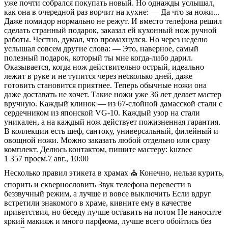
уже почти собрался покупать новый. Но однажды услышал,
как она в очередной раз ворчит на кухне: — Да что за ножи...
Даже помидор нормально не режут. И вместо телефона решил
сделать странный подарок, заказал ей кухонный нож ручной
работы. Честно, думал, что промахнулся. Но через неделю
услышал совсем другие слова: — Это, наверное, самый
полезный подарок, который ты мне когда-либо дарил.
Оказывается, когда нож действительно острый, идеально
лежит в руке и не тупится через несколько дней, даже
готовить становится приятнее. Теперь обычные ножи она
даже доставать не хочет. Такие ножи уже 36 лет делает мастер
вручную. Каждый клинок — из 67-слойной дамасской стали с
сердечником из японской VG-10. Каждый узор на стали
уникален, а на каждый нож действует пожизненная гарантия.
В коллекции есть шеф, сантоку, универсальный, филейный и
овощной ножи. Можно заказать любой отдельно или сразу
комплект. Делюсь контактом, пишите мастеру: kuznec
1 357
просм.
7 авг., 10:00
Несколько правил этикета в храмах ⛪️ Конечно, нельзя курить,
спорить и сквернословить Звук телефона перевести в
беззвучный режим, а лучше и вовсе выключить Если вдруг
встретили знакомого в храме, кивните ему в качестве
приветствия, но беседу лучше оставить на потом Не наносите
яркий макияж и много парфюма, лучше всего обойтись без