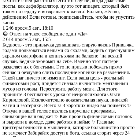
захотите с ней расстаться! Это тот случай, когда даже сами
посты, как дефибриллятор, ну это тот аппарат, который бьёт
током по сердцу и возвращает к жизни! Больно, жёстко,
действенно! Если готовы, подписывайтесь, чтобы не упустить
канал.
1 246
просм.
5 авг., 18:10
😂 Ответ на такое сообщение один «Да»
2 614
просм.
5 авг., 15:51
Бедность - это привычка донашивать старую жизнь Привычка
годами пользоваться вещами со сколами, ходить с треснувшим
экраном смартфона и копить хлам на балконе "на всякий
случай. Бедные экономят на себе. Именно этот паттерн
разделяет их с богатыми. Это не призыв побежать прямо
сейчас и бездумно слить последние копейки на развлечения.
Такой шаг ничего не изменит. Если ваша цель - реальный
финансовый рост, придется сначала вычистить ментальный
мусор из головы. Перестроить работу мозга. Для этого
пройдите 3 бесплатных урока от нейропсихолога Ольги
Кирилловой. Исключительно доказательная наука, никакой
магии и эзотерики. Всего за 3 коротких видео вы поймете: ✨
Откуда в вашей голове взялись вирусные программы,
сливающие ваш бюджет ✨ Как пробить финансовый потолок
и вырасти в доходе, даже работая в найме ✨ Главные
триггеры бедности в мышлении, которые большинство просто
не замечает Забирайте доступ в бота, ссылка сгорит через 24