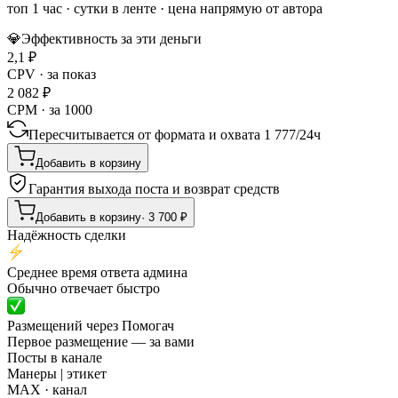
топ 1 час
·
сутки в ленте
· цена напрямую от автора
💎
Эффективность за эти деньги
2,1
₽
CPV · за показ
2 082
₽
CPM · за 1000
Пересчитывается от формата и охвата
1 777
/
24ч
Добавить в корзину
Гарантия выхода поста и возврат средств
Добавить в корзину
·
3 700
₽
Надёжность сделки
Среднее время ответа админа
Обычно отвечает быстро
Размещений через Помогач
Первое размещение — за вами
Посты в канале
Манеры | этикет
MAX
· канал