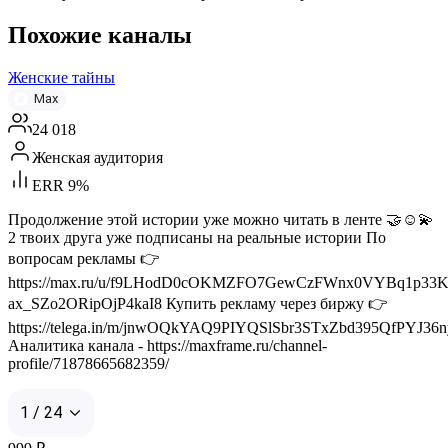
Похожие каналы
Женские тайны
Max
24 018
Женская аудитория
ERR 9%
Продолжение этой истории уже можно читать в ленте 🤝☺️💫
2 твоих друга уже подписаны на реальные истории По
вопросам рекламы 👉
https://max.ru/u/f9LHodD0cOKMZFO7GewCzFWnx0VYBq1p33K
ax_SZo2ORipOjP4kaI8 Купить рекламу через биржу 👉
https://telega.in/m/jnwOQkYAQ9PIYQSlSbr3STxZbd395QfPYJ36n
Аналитика канала - https://maxframe.ru/channel-
profile/71878665682359/
1 / 24