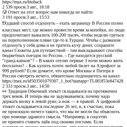
https://max.ru/biohack
2 539
просм.
3 авг., 18:18
🥲 Ответ на этот вопрос нам никогда не найти
3 191
просм.
3 авг., 15:53
❗️Худший способ отдохнуть – ехать заграницу В России полно
классных мест, где можно провести время за копейки, но люди
предпочитают вывалить 100-200 тысяч, чтобы неделю греться
на переполненном пляже где-то в Турции. Чтобы с размахом
отдохнуть у себя дома и не тратить кучу денег, сохраните
канал Сюжеты для путешествий – там выкладывают способы
бюджетных поездок по России. – Где находится русский
"гранд-каньон"? – В каких отелях первые 3 ночи можно жить
бесплатно? – Как купить почти любой билет на Аэрофлот за
999 рублей? Если думаете, что кроме Москвы и Питера в
России смотреть нечего, обязательно подпишитесь на канал:
https://max.ru/id503501079307_1_bot?startapp=TL003f53e847428
2 333
просм.
3 авг., 14:50
👀 Традиция Обычный этикет складывался на протяжении
трех веков. И теперь мы не задумываемся, почему надо
держать вилку в левой руке, а нож — в правой. А цифровой
этикет складывается последние 26 лет, и, к счастью, пока
не произошло ничего такого, что мы не могли бы объяснить
при помощи здравого смысла. *Например, в соцсетях
не принято ставить лайк под своими постами. Если
задуматься, можно предположить, что такое поведение может