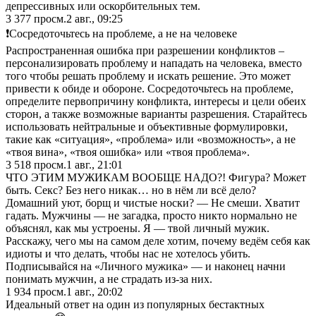
депрессивных или оскорбительных тем.
3 377
просм.
2 авг., 09:25
❗️Сосредоточьтесь на проблеме, а не на человеке
Распространенная ошибка при разрешении конфликтов –
персонализировать проблему и нападать на человека, вместо
того чтобы решать проблему и искать решение. Это может
привести к обиде и обороне. Сосредоточьтесь на проблеме,
определите первопричину конфликта, интересы и цели обеих
сторон, а также возможные варианты разрешения. Старайтесь
использовать нейтральные и объективные формулировки,
такие как «ситуация», «проблема» или «возможность», а не
«твоя вина», «твоя ошибка» или «твоя проблема».
3 518
просм.
1 авг., 21:01
ЧТО ЭТИМ МУЖИКАМ ВООБЩЕ НАДО?! Фигура? Может
быть. Секс? Без него никак… но в нём ли всё дело?
Домашний уют, борщ и чистые носки? — Не смеши. Хватит
гадать. Мужчины — не загадка, просто никто нормально не
объяснял, как мы устроены. Я — твой личный мужик.
Расскажу, чего мы на самом деле хотим, почему ведём себя как
идиоты и что делать, чтобы нас не хотелось убить.
Подписывайся на «Личного мужика» — и наконец начни
понимать мужчин, а не страдать из-за них.
1 934
просм.
1 авг., 20:02
Идеальный ответ на один из популярных бестактных