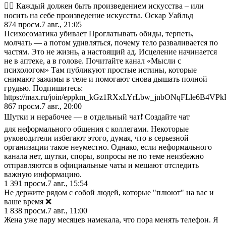
✍🏻 Каждый должен быть произведением искусства – или
носить на себе произведение искусства. Оскар Уайльд
874
просм.
7 авг., 21:05
Психосоматика убивает Проглатывать обиды, терпеть,
молчать — а потом удивляться, почему тело разваливается по
частям. Это не жизнь, а настоящий ад. Исцеление начинается
не в аптеке, а в голове. Почитайте канал «Мысли с
психологом» Там публикуют простые истины, которые
снимают зажимы в теле и помогают снова дышать полной
грудью. Подпишитесь:
https://max.ru/join/eppkm_kGz1RXxLYrLbw_jnbONqFLle6B4VP
867
просм.
7 авг., 20:00
Шутки и нерабочее — в отдельный чат❗️ Создайте чат
для неформального общения с коллегами. Некоторые
руководители избегают этого, думая, что в серьезной
организации такое неуместно. Однако, если неформального
канала нет, шутки, споры, вопросы не по теме неизбежно
отправляются в официальные чаты и мешают отследить
важную информацию.
1 391
просм.
7 авг., 15:54
Не держите рядом с собой людей, которые "плюют" на вас и
ваше время ❌
1 838
просм.
7 авг., 11:00
Жена уже пару месяцев намекала, что пора менять телефон. Я