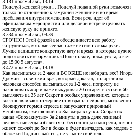
3 181
просм.
4 авг., 13:14
Поцелуй женской руки… Поцелуй поданной руки возможен
только по отношению к замужней женщине и во время
пребывания внутри помещения. Если речь идет об
официальном мероприятии или деловой встрече целовать
женскую руку не принято.
3 334
просм.
4 авг., 09:39
СРОЧНО! Этой фразой вы обесцениваете всю работу
сотрудников, которые сейчас тоже не сидят сложа руки.
Лучше напишите конкретную дату и время, в которые нужно
подготовить информацию: «Подготовьте, пожалуйста, отчет
до 15:00 5 августа».
3 472
просм.
3 авг., 19:18
Как высыпаться за 2 часа и ВООБЩЕ не набирать вес? Игорь
Дрёмин – советский врач, который доказал, что организм
человека способен высыпаться за 1-2 часа, попросту не
накапливать жир и даже выкуривая 20 сигарет в сутки в 60
выглядеть на 35 лет Секрет в особых упражнениях, которые
восстанавливают отмершие от возраста нейроны, мгновенно
блокируют гормон стресса и запускают природный
метаболизм, сжигающий по 3кг жира в сутки. Собрал их
канал «Биохакнутые» За 2 минуты в день даже ленивый
человек навсегда избавится от бессонницы и мигрени, втянет
живот, сожжёт до 5кг в боках и будет выглядеть, как модель с
обложки Подписывайтесь, не узнаете своё тело: