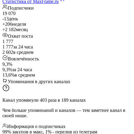
Статистика от MaxFrame.ru
Подписчики
19 070
-13
день
+206
неделя
+2 182
месяц
Охват поста
1 777
1 777
за 24 часа
2 602
в среднем
Вовлечённость
9,3%
9,3%
за 24 часа
13,6%
в среднем
Упоминания в других каналах
Канал упомянули
403
раза
в
189
каналах
Чем больше упоминаний и каналов — тем заметнее канал в
своей нише.
Информация о подписчиках
99% закупов в макс, 1% - перелив из телеграм