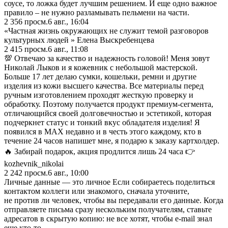
соусе, то ложка будет лучшим решением. И еще одно важное
правило – не нужно разламывать пельмени на части.
2 356
просм.
6 авг., 16:04
«Частная жизнь окружающих не служит темой разговоров
культурных людей » Елена Выскребенцева
2 415
просм.
6 авг., 11:08
💯 Отвечаю за качество и надежность головой! Меня зовут
Николай Лыков и я кожевник с небольшой мастерской.
Больше 17 лет делаю сумки, кошельки, ремни и другие
изделия из кожи высшего качества. Все материалы перед
ручным изготовлением проходят жесткую проверку и
обработку. Поэтому получается продукт премиум-сегмента,
отличающийся своей долговечностью и эстетикой, которая
подчеркнет статус и тонкий вкус обладателя изделия! Я
появился в MAX недавно и в честь этого каждому, кто в
течение 24 часов напишет мне, я подарю к заказу картхолдер.
🔥 Забирай подарок, акция продлится лишь 24 часа 👉
kozhevnik_nikolai
2 242
просм.
6 авг., 10:00
Личные данные — это личное Если собираетесь поделиться
контактом коллеги или знакомого, сначала уточните,
не против ли человек, чтобы вы передавали его данные. Когда
отправляете письма сразу нескольким получателям, ставьте
адресатов в скрытую копию: не все хотят, чтобы e-mail знал
еще кто-то.