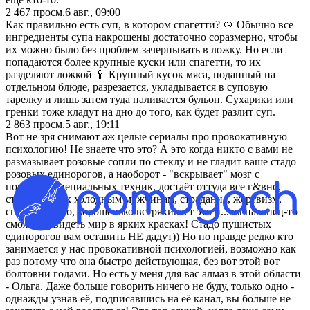
2 467
просм.
6 авг., 09:00
Как правильно есть суп, в котором спагетти? 🍲 Обычно все
ингредиенты супа накрошены достаточно соразмерно, чтобы
их можно было без проблем зачерпывать в ложку. Но если
попадаются более крупные куски или спагетти, то их
разделяют ложкой 🥄 Крупный кусок мяса, поданный на
отдельном блюде, разрезается, укладывается в суповую
тарелку и лишь затем туда наливается бульон. Сухарики или
гренки тоже кладут на дно до того, как будет разлит суп.
2 863
просм.
5 авг., 19:11
Вот не зря снимают аж целые сериалы про провокативную
психологию! Не знаете что это? А это когда никто с вами не
размазывает розовые сопли по стеклу и не гладит ваше стадо
розовых единорогов, а наоборот - "вскрывает" мозг с
помощью специальных техник, достаёт оттуда все г&вно,
страхи, тягу к холодным мужчинам, страдания, жертвизм,
спасательство, хорошенько встряхивает это и...вы наконец-то
сможете увидеть мир в ярких красках! Стадо пушистых
единорогов вам оставить НЕ дадут)) Но по правде редко кто
занимается у нас провокативной психологией, возможно как
раз потому что она быстро действующая, без вот этой вот
болтовни годами. Но есть у меня для вас алмаз в этой области
- Ольга. Даже больше говорить ничего не буду, только одно -
однажды узнав её, подписавшись на её канал, вы больше не