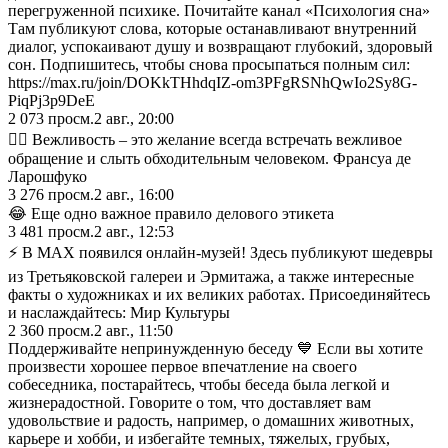
перегруженной психике. Почитайте канал «Психология сна»
Там публикуют слова, которые останавливают внутренний
диалог, успокаивают душу и возвращают глубокий, здоровый
сон. Подпишитесь, чтобы снова просыпаться полным сил:
https://max.ru/join/DOKkTHhdqIZ-om3PFgRSNhQwIo2Sy8G-
PiqPj3p9DeE
2 073
просм.
2 авг., 20:00
✍🏼 Вежливость – это желание всегда встречать вежливое
обращение и слыть обходительным человеком. Франсуа де
Ларошфуко
3 276
просм.
2 авг., 16:00
😂 Еще одно важное правило делового этикета
3 481
просм.
2 авг., 12:53
⚡️ В MAX появился онлайн-музей! Здесь публикуют шедевры
из Третьяковской галереи и Эрмитажа, а также интересные
факты о художниках и их великих работах. Присоединяйтесь
и наслаждайтесь: Мир Культуры
2 360
просм.
2 авг., 11:50
Поддерживайте непринужденную беседу 💙 Если вы хотите
произвести хорошее первое впечатление на своего
собеседника, постарайтесь, чтобы беседа была легкой и
жизнерадостной. Говорите о том, что доставляет вам
удовольствие и радость, например, о домашних животных,
карьере и хобби, и избегайте темных, тяжелых, грубых,