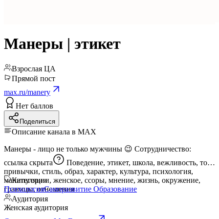
Манеры | этикет
Взрослая ЦА
Прямой пост
max.ru/manery
Нет баллов
Поделиться
Описание канала в MAX
Манеры - лицо не только мужчины 😉 Сотрудничество:
ссылка скрыта
Поведение, этикет, школа, вежливость, тон,
привычки, стиль, образ, характер, культура, психология,
манипуляции, женское, ссоры, мнение, жизнь, окружение,
Категории
границы, отношения
Психология
Саморазвитие
Образование
Аудитория
Женская аудитория