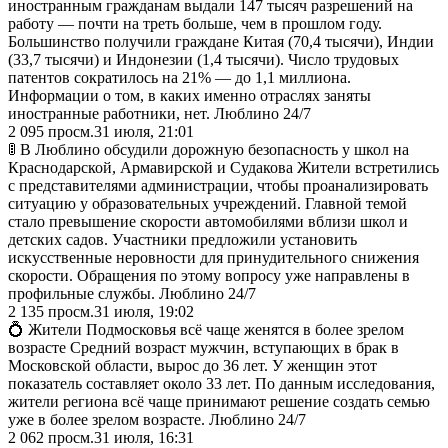
иностранным гражданам выдали 147 тысяч разрешений на
работу — почти на треть больше, чем в прошлом году.
Большинство получили граждане Китая (70,4 тысячи), Индии
(33,7 тысячи) и Индонезии (1,4 тысячи). Число трудовых
патентов сократилось на 21% — до 1,1 миллиона.
Информации о том, в каких именно отраслях заняты
иностранные работники, нет. Люблино 24/7
2 095
просм.
31 июля, 21:01
🚦 В Люблино обсудили дорожную безопасность у школ на
Краснодарской, Армавирской и Судакова Жители встретились
с представителями администрации, чтобы проанализировать
ситуацию у образовательных учреждений. Главной темой
стало превышение скорости автомобилями вблизи школ и
детских садов. Участники предложили установить
искусственные неровности для принудительного снижения
скорости. Обращения по этому вопросу уже направлены в
профильные службы. Люблино 24/7
2 135
просм.
31 июля, 19:02
💍 Жители Подмосковья всё чаще женятся в более зрелом
возрасте Средний возраст мужчин, вступающих в брак в
Московской области, вырос до 36 лет. У женщин этот
показатель составляет около 33 лет. По данным исследования,
жители региона всё чаще принимают решение создать семью
уже в более зрелом возрасте. Люблино 24/7
2 062
просм.
31 июля, 16:31