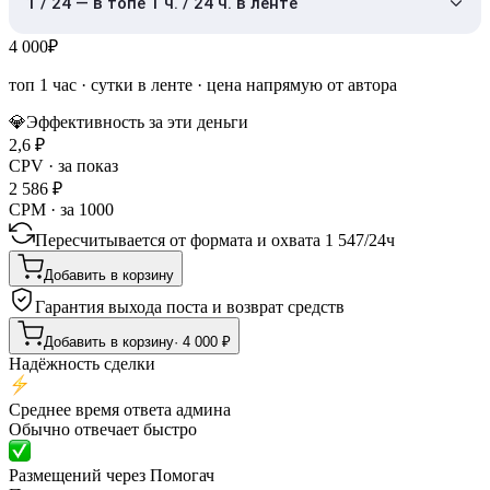
1 / 24 — в топе 1 ч. / 24 ч. в ленте
4 000
₽
топ 1 час
·
сутки в ленте
· цена напрямую от автора
💎
Эффективность за эти деньги
2,6
₽
CPV · за показ
2 586
₽
CPM · за 1000
Пересчитывается от формата и охвата
1 547
/
24ч
Добавить в корзину
Гарантия выхода поста и возврат средств
Добавить в корзину
·
4 000
₽
Надёжность сделки
Среднее время ответа админа
Обычно отвечает быстро
Размещений через Помогач