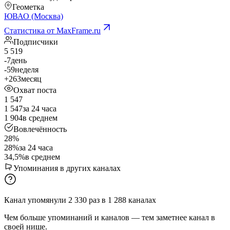
Геометка
ЮВАО (Москва)
Статистика от MaxFrame.ru
Подписчики
5 519
-7
день
-59
неделя
+263
месяц
Охват поста
1 547
1 547
за 24 часа
1 904
в среднем
Вовлечённость
28%
28%
за 24 часа
34,5%
в среднем
Упоминания в других каналах
Канал упомянули
2 330
раз
в
1 288
каналах
Чем больше упоминаний и каналов — тем заметнее канал в
своей нише.