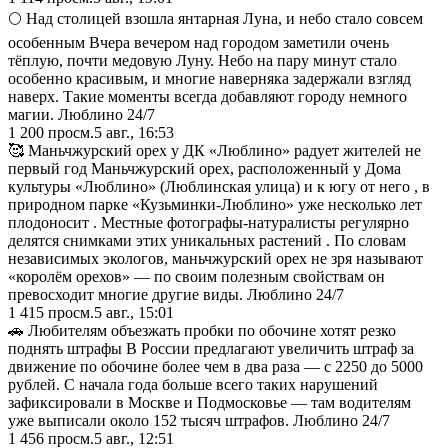
🌕 Над столицей взошла янтарная Луна, и небо стало совсем
особенным Вчера вечером над городом заметили очень
тёплую, почти медовую Луну. Небо на пару минут стало
особенно красивым, и многие наверняка задержали взгляд
наверх. Такие моменты всегда добавляют городу немного
магии. Люблино 24/7
1 200
просм.
5 авг., 16:53
🥰 Маньчжурский орех у ДК «Люблино» радует жителей не
первый год Маньчжурский орех, расположенный у Дома
культуры «Люблино» (Люблинская улица) и к югу от него , в
природном парке «Кузьминки-Люблино» уже несколько лет
плодоносит . Местные фотографы-натуралисты регулярно
делятся снимками этих уникальных растений . По словам
независимых экологов, маньчжурский орех не зря называют
«королём орехов» — по своим полезным свойствам он
превосходит многие другие виды. Люблино 24/7
1 415
просм.
5 авг., 15:01
🚗 Любителям объезжать пробки по обочине хотят резко
поднять штрафы В России предлагают увеличить штраф за
движение по обочине более чем в два раза — с 2250 до 5000
рублей. С начала года больше всего таких нарушений
зафиксировали в Москве и Подмосковье — там водителям
уже выписали около 152 тысяч штрафов. Люблино 24/7
1 456
просм.
5 авг., 12:51