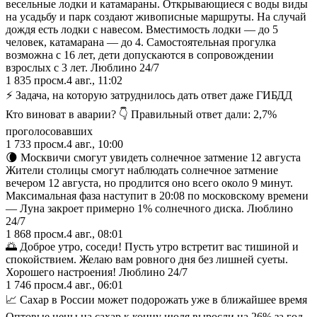
весельные лодки и катамараны. Открывающиеся с воды виды
на усадьбу и парк создают живописные маршруты. На случай
дождя есть лодки с навесом. Вместимость лодки — до 5
человек, катамарана — до 4. Самостоятельная прогулка
возможна с 16 лет, дети допускаются в сопровождении
взрослых с 3 лет. Люблино 24/7
1 835
просм.
4 авг., 11:02
⚡️ Задача, на которую затруднилось дать ответ даже ГИБДД
Кто виноват в аварии? 👇 Правильный ответ дали: 2,7%
проголосовавших
1 733
просм.
4 авг., 10:00
🌘 Москвичи смогут увидеть солнечное затмение 12 августа
Жители столицы смогут наблюдать солнечное затмение
вечером 12 августа, но продлится оно всего около 9 минут.
Максимальная фаза наступит в 20:08 по московскому времени
— Луна закроет примерно 1% солнечного диска. Люблино
24/7
1 868
просм.
4 авг., 08:01
🌅 Доброе утро, соседи! Пусть утро встретит вас тишиной и
спокойствием. Желаю вам ровного дня без лишней суеты.
Хорошего настроения! Люблино 24/7
1 746
просм.
4 авг., 06:01
📈 Сахар в России может подорожать уже в ближайшее время
Оптовые цены на сахар к концу июля выросли на 26% за год.