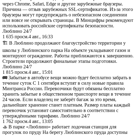
через Chrome, Safari, Edge и другие зарубежные браузеры.
Причина — отзыв зарубежных SSL-сертификатов. Из-за этого
браузеры могут предупреждать о небезопасном соединении
или вовсе не открывать страницы. В Минцифры рекомендуют
использовать российские сертификаты безопасности.
Люблино 24/7
1 635
просм.
4 авг., 16:33
🏗 В Люблино продолжают благоустройство территории у
школы у Люблинского парка На объекте укладывают газон и
монтируют ограждение. Работы приближаются к завершению.
Строители продолжают финальные этапы подготовки.
Люблино 24/7
1 815
просм.
4 авг., 15:01
🚌 Забытые в автобусе вещи можно будет бесплатно забрать в
течение суток С 1 сентября вступят в силу новые правила
Минтранса России. Перевозчики будут обязаны бесплатно
хранить забытые в общественном транспорте вещи в течение
24 часов. Если владелец не заберёт багаж за это время,
дальнейшее хранение станет платным. Размер платы каждый
перевозчик установит самостоятельно в соответствии с
утверждёнными тарифами. Люблино 24/7
1 762
просм.
4 авг., 13:05
🚣 В парке «Люблино» работает лодочная станция для
прогулок по пруду На берегу Люблинского пруда доступны