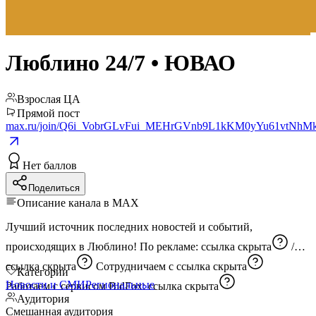
Люблино 24/7 • ЮВАО
Взрослая ЦА
Прямой пост
max.ru/join/Q6i_VobrGLvFui_MEHrGVnb9L1kKM0yYu61vtNhM
Нет баллов
Поделиться
Описание канала в MAX
Лучший источник последних новостей и событий,
происходящих в Люблино! По рекламе:
ссылка скрыта
/
ссылка скрыта
Сотрудничаем с
ссылка скрыта
Категории
Новости и СМИ
Региональные
Работаем с сервисом BidFox:
ссылка скрыта
Аудитория
Смешанная аудитория