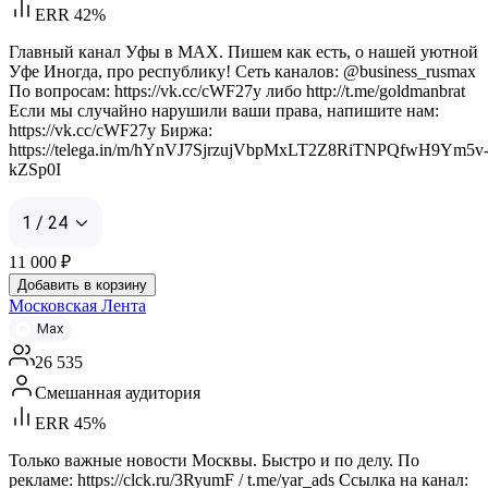
ERR 42%
Главный канал Уфы в MAX. Пишем как есть, о нашей уютной
Уфе Иногда, про республику! Сеть каналов: @business_rusmax
По вопросам: https://vk.cc/cWF27y либо http://t.me/goldmanbrat
Если мы случайно нарушили ваши права, напишите нам:
https://vk.cc/cWF27y Биржа:
https://telega.in/m/hYnVJ7SjrzujVbpMxLT2Z8RiTNPQfwH9Ym5v
kZSp0I
1 / 24
11 000
₽
Добавить в корзину
Московская Лента
Max
26 535
Смешанная аудитория
ERR 45%
Только важные новости Москвы. Быстро и по делу. По
рекламе: https://clck.ru/3RyumF / t.me/yar_ads Ссылка на канал: