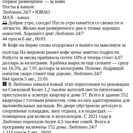
Первое размещение — за вами
Посты в канале
Люблино 24/7 • ЮВАО
MAX
· канал
🌅 Доброе утро, соседи! Пусть утро начнётся со свежести и
лёгкости. Желаю вам размеренного дня и только хороших
новостей. Хорошего дня! Люблино 24/7
44
просм.
6 авг., 06:01
☕ Кофе на бирже снова подорожал и вышел на максимум за
полгода На мировом рынке кофе цены заметно подросли.
Робуста за месяц прибавила почти 10% и теперь стоит 4,07
доллара за килограмм. Арабика выросла еще сильнее — сразу
на 16,5%, до 7,91 доллара за килограмм. Похоже, бодрящий
напиток скоро станет еще дороже. Люблино 24/7
844
просм.
5 авг., 21:01
🏢 В Люблино начался новый этап переселения по реновации
на Совхозной Более 1,2 тысячи жителей шести пятиэтажек
приступили к осмотру квартир в доме 57. Всего в здании 552
квартиры с готовым ремонтом, семь из них адаптированы для
маломобильных жильцов. Во дворе обустроили детскую и
спортивные площадки, зону отдыха, а в подъездах —
помещения для колясок и велосипедов. С 2021 года в
Люблино переехали более 4,5 тысячи семей. Всего в
программу включены 152 дома. Люблино 24/7
1 114
просм.
5 авг., 19:01