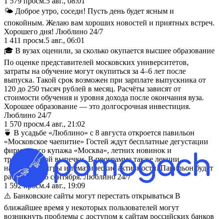
1 579
просм.
5 авг., 08:01
🌤️ Доброе утро, соседи! Пусть день будет ясным и
спокойным. Желаю вам хороших новостей и приятных встреч.
Хорошего дня! Люблино 24/7
1 411
просм.
5 авг., 06:01
🎓 В вузах оценили, за сколько окупается высшее образование
По оценке представителей московских университетов,
затраты на обучение могут окупиться за 4–6 лет после
выпуска. Такой срок возможен при зарплате выпускника от
120 до 250 тысяч рублей в месяц. Расчёты зависят от
стоимости обучения и уровня дохода после окончания вуза.
Хорошее образование — это долгосрочная инвестиция.
Люблино 24/7
1 570
просм.
4 авг., 21:02
🍵 В усадьбе «Люблино» с 8 августа откроется павильон
«Московское чаепитие» Гостей ждут бесплатные дегустации
фирменного купажа «Москва», летних новинок и
традиционной выпечки. В программе также лекции,
настольные игры и тематические активности. Павильон будет
работать до 6 сентября. Люблино 24/7
1 592
просм.
4 авг., 19:09
⚠️ Банковские сайты могут перестать открываться В
ближайшее время у некоторых пользователей могут
возникнуть проблемы с доступом к сайтам российских банков