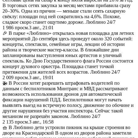
В торговых сетях закупка за месяц местами прибавила сразу
20–30%. Одна из причин — меньше стали сеять сахарную
свёклу: площади под ней сократились на 4,6%. Похоже,
сладкое скоро станет ощутимо дороже. Люблино 24/7
1 986
просм.
3 авг., 21:01
🎉 В парке «Люблино» открылась новая площадка для летних
мероприятий До сентября здесь проведут около 320 событий:
концерты, спектакли, семейные игры, лекции об истории
района и творческие мастер-классы. В ближайшие дни
запланированы выступления юных артистов и уличный
спектакль. Ко Дню Государственного флага России состоится
концерт духового оркестра. Площадка станет точкой
притяжения для жителей всех возрастов. Люблино 24/7
2 009
просм.
3 авг., 19:01
🚁 В России хотят разрешить штрафовать водителей по
данным с беспилотников Минтранс и МВД рассматривают
возможность использования дронов для автоматической
фиксации нарушений ПДД. Беспилотники могут начать
выявлять выезд на встречную полосу, движение по обочине и
другие нарушения без участия инспектора. Сейчас такой
механизм не разрешён законом. Люблино 24/7
2 135
просм.
3 авг., 16:58
🧺 В Люблино дети устроили пикник на крыше строения во
дворе на Краснодарской В одном из дворов района заметили