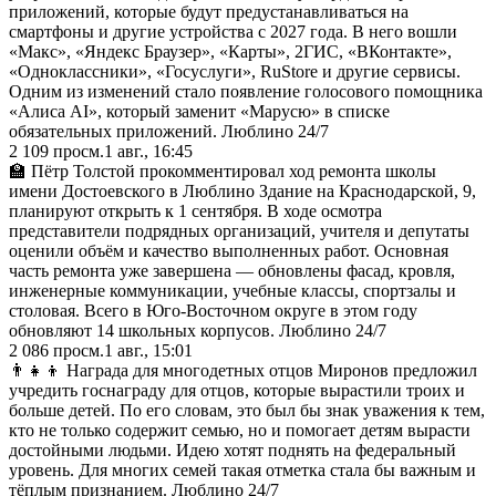
приложений, которые будут предустанавливаться на
смартфоны и другие устройства с 2027 года. В него вошли
«Макс», «Яндекс Браузер», «Карты», 2ГИС, «ВКонтакте»,
«Одноклассники», «Госуслуги», RuStore и другие сервисы.
Одним из изменений стало появление голосового помощника
«Алиса AI», который заменит «Марусю» в списке
обязательных приложений. Люблино 24/7
2 109
просм.
1 авг., 16:45
🏫 Пётр Толстой прокомментировал ход ремонта школы
имени Достоевского в Люблино Здание на Краснодарской, 9,
планируют открыть к 1 сентября. В ходе осмотра
представители подрядных организаций, учителя и депутаты
оценили объём и качество выполненных работ. Основная
часть ремонта уже завершена — обновлены фасад, кровля,
инженерные коммуникации, учебные классы, спортзалы и
столовая. Всего в Юго-Восточном округе в этом году
обновляют 14 школьных корпусов. Люблино 24/7
2 086
просм.
1 авг., 15:01
👨‍👧‍👦 Награда для многодетных отцов Миронов предложил
учредить госнаграду для отцов, которые вырастили троих и
больше детей. По его словам, это был бы знак уважения к тем,
кто не только содержит семью, но и помогает детям вырасти
достойными людьми. Идею хотят поднять на федеральный
уровень. Для многих семей такая отметка стала бы важным и
тёплым признанием. Люблино 24/7