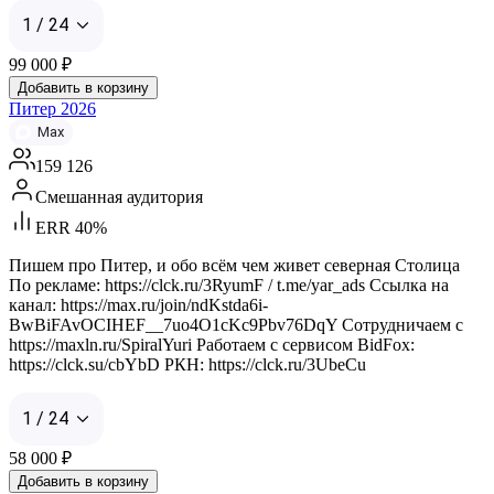
1 / 24
99 000
₽
Добавить в корзину
Питер 2026
Max
159 126
Смешанная аудитория
ERR 40%
Пишем про Питер, и обо всём чем живет северная Столица
По рекламе: https://clck.ru/3RyumF / t.me/yar_ads Ссылка на
канал: https://max.ru/join/ndKstda6i-
BwBiFAvOCIHEF__7uo4O1cKc9Pbv76DqY Сотрудничаем с
https://maxln.ru/SpiralYuri Работаем с сервисом BidFox:
https://clck.su/cbYbD РКН: https://clck.ru/3UbeCu
1 / 24
58 000
₽
Добавить в корзину