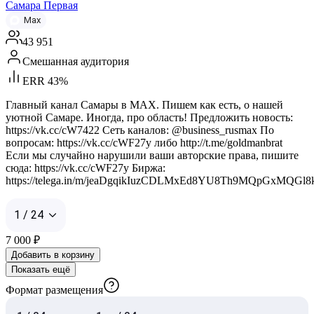
Самара Первая
Max
43 951
Смешанная аудитория
ERR 43%
Главный канал Самары в MAX. Пишем как есть, о нашей
уютной Самаре. Иногда, про область! Предложить новость:
https://vk.cc/cW7422 Сеть каналов: @business_rusmax По
вопросам: https://vk.cc/cWF27y либо http://t.me/goldmanbrat
Если мы случайно нарушили ваши авторские права, пишите
сюда: https://vk.cc/cWF27y Биржа:
https://telega.in/m/jeaDgqikIuzCDLMxEd8YU8Th9MQpGxMQGl
1 / 24
7 000
₽
Добавить в корзину
Показать ещё
Формат размещения