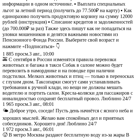
информации в одном источнике. ▪️ Выплата специальных
льгот за летний период (получить до 77.500₽ на карту) ▪️ Как
единоразово получить продуктовую корзину на сумму 12000
рублей (инструкция) ▪️ Списание кредитов и задолженностей
(до 700.000₽ за раз) Также здесь пишут как не попадаться на
уловки мошенников и делятся важными новостями из
Пенсионного Фонда России. Выберите свой возраст и
нажмите «Подписаться» 👇
1 885
просм.
3 авг., 10:00
🚕 С сентября в России изменятся правила перевозки
животных и багажа в такси Собак в салоне можно будет
перевозить в наморднике и на поводке при наличии
подстилки. Мелких животных и птиц — только в переносках
с глухим дном. Таксопарки смогут сами устанавливать
требования к ручной клади, но вещи не должны мешать
водителю и портить салон. Кресла-коляски для пассажиров с
инвалидностью сохранят бесплатный провоз. Люблино 24/7
1 965
просм.
3 авг., 08:01
🌤️ Доброе утро, соседи! Пусть день начнётся с ясного неба и
хороших мыслей. Желаю вам спокойных дел и приятных
собеседников. Хорошего дня! Люблино 24/7
1 972
просм.
3 авг., 06:01
🥵 В метро Москвы раздают бесплатную воду из-за жары В