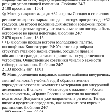
реакции управляющей компании. Люблино 24/7
2 108
просм.
2 авг., 15:01
⛈ Москву накроют жара до +32 и грозы Сегодня в столичном
регионе ожидается жаркая погода — воздух прогреется до +32
градусов. Во второй половине дня местами возможны грозы.
Синоптики рекомендуют учитывать изменения погоды и быть
осторожнее во время непогоды. Люблино 24/7
2 070
просм.
2 авг., 13:15
📜 В Люблино прошла встреча Молодёжной палаты,
посвящённая Конституции РФ Участники разобрали
структуру главного закона страны, обсудили права и
обязанности граждан, а также принципы государственного
устройства. Общественные советники узнали о важности
соблюдения законов. Люблино 24/7
2 133
просм.
2 авг., 11:01
📚 Минпросвещения направило школам шаблоны внеурочных
занятий на новый учебный год В образовательные
учреждения разослали комплекты материалов для внеурочной
деятельности. В списке — «Разговоры о важном», «Россия —
мои горизонты», «Орлята России» и занятия по военной
подготовке. Документы уже направлены в регионы. Теперь
школам предстоит определить, как включить эти курсы в
расписание. Люблино 24/7
1 982
просм.
2 авг., 08:01