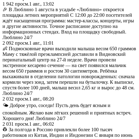
1 942
просм.
1 авг., 13:02
🎉 В Люблино 1 августа в усадьбе «Люблино» откроется
площадка летних мероприятий С 12:00 до 22:00 посетителей
ждёт насыщенная программа: мастер-классы, концерты, игры
и другие активности. Точное расписание доступно на
информационных стендах. Вход на площадку свободный.
Люблино 24/7
2 092
просм.
1 авг., 11:01
👶 Подмосковные врачи выходили малыша весом 650 граммов
Маму с тяжёлой преэклампсией доставили в Видновский
перинатальный центр на 27-й неделе. Врачи провели
экстренное кесарево сечение — на свет появился мальчик
весом 650 граммов и ростом 30 сантиметров. Ребёнка
выхаживали в отделении патологии новорожденных: сначала
кормили через зонд, затем перешли на бутылочку. К выписке,
спустя более 100 дней, малыш весил 2,65 кг и вырос до 48 см.
Люблино 24/7
2 032
просм.
1 авг., 08:20
🌤️ Доброе утро, соседи! Пусть день будет ясным и
спокойным. Желаю вам лёгких решений и приятных встреч.
Хорошего дня! Люблино 24/7
2 031
просм.
1 авг., 06:02
👷 За полгода в Россию привлекли более 100 тысяч
работников из Китая, Индии и Индонезии С января по июнь