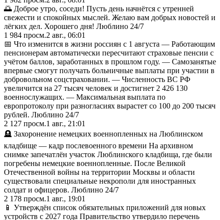
🌅 Доброе утро, соседи! Пусть день начнётся с утренней
свежести и спокойных мыслей. Желаю вам добрых новостей и
лёгких дел. Хорошего дня! Люблино 24/7
1 984
просм.
2 авг., 06:01
📅 Что изменится в жизни россиян с 1 августа — Работающим
пенсионерам автоматически пересчитают страховые пенсии с
учётом баллов, заработанных в прошлом году. — Самозанятые
впервые смогут получать больничные выплаты при участии в
добровольном соцстраховании. — Численность ВС РФ
увеличится на 27 тысяч человек и достигнет 2 426 130
военнослужащих. — Максимальная выплата по
европротоколу при разногласиях вырастет со 100 до 200 тысяч
рублей. Люблино 24/7
2 127
просм.
1 авг., 21:01
🪦 Захоронение немецких военнопленных на Люблинском
кладбище — кадр послевоенного времени На архивном
снимке запечатлён участок Люблинского кладбища, где были
погребены немецкие военнопленные. После Великой
Отечественной войны на территории Москвы и области
существовали специальные некрополи для иностранных
солдат и офицеров. Люблино 24/7
2 178
просм.
1 авг., 19:01
📱 Утверждён список обязательных приложений для новых
устройств с 2027 года Правительство утвердило перечень