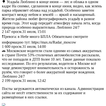
🌳 Усадьба Люблино в конце июня — лес и облака в одном
кадре На снимке, сделанном в конце июня, видно, как зелень
парка обрамляет облака над усадьбой. Особенно заметен
контраст между небом и землёй — яркий и насыщенный.
Жители района любят фотографировать усадьбу в разное
время года. Этот кадр передаёт атмосферу начала лета, когда
природа особенно выразительна. Люблино 24/7
2 147
просм.
31 июля, 15:01
❗️Тревога: в Небе много БПЛА Обязательно смотрите
информацию тут: https://max.ru/Radar_moscow
1 600
просм.
31 июля, 14:00
🚗 Московские водители стали одними из самых аккуратных
в стране Почти 53% столичных автомобилистов рассказали,
что не попадали в ДТП более 10 лет. Такие данные показало
исследование. По его результатам, водители в Москве всё
чаще демонстрируют внимательность и осторожность за
рулём, что говорит о более аккуратной манере вождения.
Люблино 24/7
2 199
просм.
31 июля, 12:42
Посты загружаются автоматически из канала. Администрация
сайта не несёт ответственности за их содержание и
размещённые в них ссылки.