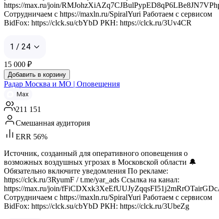
https://max.ru/join/RMJohzXiAZq7CJBulPypED8qP6LBe8JN7VPh
Сотрудничаем с https://maxln.ru/SpiralYuri Работаем с сервисом
BidFox: https://clck.su/cbYbD РКН: https://clck.ru/3Uv4CR
1 / 24
15 000
₽
Добавить в корзину
Радар Москва и МО | Оповещения
Max
211 151
Смешанная аудитория
ERR 56%
Источник, созданный для оперативного оповещения о
возможных воздушных угрозах в Московской области 🔔
Обязательно включите уведомления По рекламе:
https://clck.ru/3RyumF / t.me/yar_ads Ссылка на канал:
https://max.ru/join/fFiCDXxk3XeEfUUJyZqqsFI51j2mRrOTairGD
Сотрудничаем с https://maxln.ru/SpiralYuri Работаем с сервисом
BidFox: https://clck.su/cbYbD РКН: https://clck.ru/3UbeZg