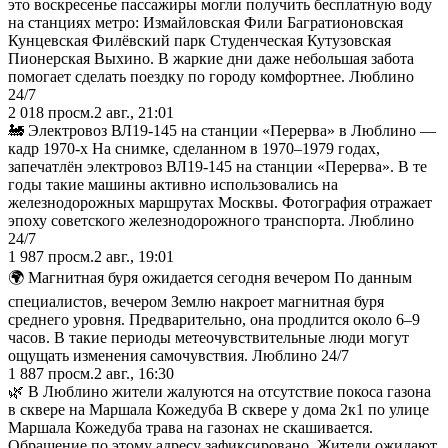
это воскресенье пассажиры могли получить бесплатную воду
на станциях метро: Измайловская Фили Багратионовская
Кунцевская Филёвский парк Студенческая Кутузовская
Пионерская Выхино. В жаркие дни даже небольшая забота
помогает сделать поездку по городу комфортнее. Люблино
24/7
2 018
просм.
2 авг., 21:01
🚂 Электровоз ВЛ19-145 на станции «Перерва» в Люблино —
кадр 1970-х На снимке, сделанном в 1970–1979 годах,
запечатлён электровоз ВЛ19-145 на станции «Перерва». В те
годы такие машины активно использовались на
железнодорожных маршрутах Москвы. Фотография отражает
эпоху советского железнодорожного транспорта. Люблино
24/7
1 987
просм.
2 авг., 19:01
🌍 Магнитная буря ожидается сегодня вечером По данным
специалистов, вечером Землю накроет магнитная буря
среднего уровня. Предварительно, она продлится около 6–9
часов. В такие периоды метеочувствительные люди могут
ощущать изменения самочувствия. Люблино 24/7
1 887
просм.
2 авг., 16:30
🌿 В Люблино жители жалуются на отсутствие покоса газона
в сквере на Маршала Кожедуба В сквере у дома 2к1 по улице
Маршала Кожедуба трава на газонах не скашивается.
Обращение по этому адресу зафиксировано. Жители ожидают