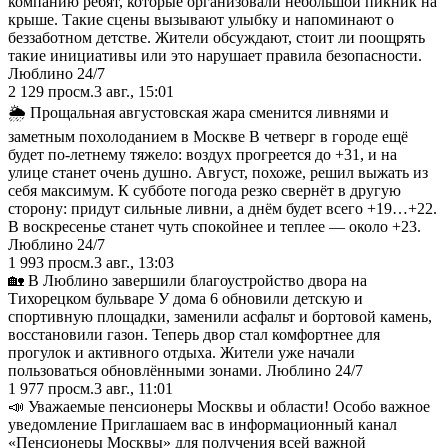
компанию ребят, которые организовали небольшой пикник на
крыше. Такие сцены вызывают улыбку и напоминают о
беззаботном детстве. Жители обсуждают, стоит ли поощрять
такие инициативы или это нарушает правила безопасности.
Люблино 24/7
2 129
просм.
3 авг., 15:01
🌦 Прощальная августовская жара сменится ливнями и
заметным похолоданием в Москве В четверг в городе ещё
будет по-летнему тяжело: воздух прогреется до +31, и на
улице станет очень душно. Август, похоже, решил выжать из
себя максимум. К субботе погода резко свернёт в другую
сторону: придут сильные ливни, а днём будет всего +19…+22.
В воскресенье станет чуть спокойнее и теплее — около +23.
Люблино 24/7
1 993
просм.
3 авг., 13:03
🏡 В Люблино завершили благоустройство двора на
Тихорецком бульваре У дома 6 обновили детскую и
спортивную площадки, заменили асфальт и бортовой камень,
восстановили газон. Теперь двор стал комфортнее для
прогулок и активного отдыха. Жители уже начали
пользоваться обновлёнными зонами. Люблино 24/7
1 977
просм.
3 авг., 11:01
📣 Уважаемые пенсионеры Москвы и области! Особо важное
уведомление Приглашаем вас в информационный канал
«Пенсионеры Москвы» для получения всей важной