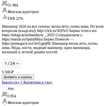
31 984
Женская аудитория
ERR 22%
Маникюр 2026 на все сезоны: весна-лето, осень-зима. По всем
вопросам (владелец): http://clck.ru/3Qf5o5 Биржа телега ин:
https://telega.in/m/manikyur__2025 Сотрудничаем с:
https://maxln.ru/SpiralMiya Биржа Помогач —
https://pomogach.io/c/bvGgmPK Маникюр весна-лето, осень-
зима. Мода, ногти, модный маникюр, идеи маникюра,
весенний и летний дизайн ногтей.
1 / 24
5 500
₽
Добавить в корзину
Бьюти-гид ⚡ Косметика и уход
Max
3 854
Женская аудитория