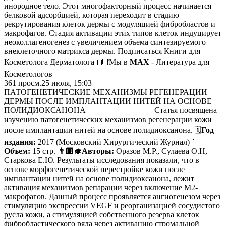
инородное тело. Этот многофакторный процесс начинается
белковой адсорбцией, которая переходит в стадию
рекрутирования клеток дермы с модуляцией фибробластов и
макрофагов. Стадия активации этих типов клеток индуцирует
неоколлагеногенез с увеличением объема синтезируемого
внеклеточного матрикса дермы. Подписаться Книги для
Косметолога Дерматолога 📘 ❗️Мы в
MAX
- Литература для
Косметологов
361
просм.
25 июля, 15:03
ПАТОГЕНЕТИЧЕСКИЕ МЕХАНИЗМЫ РЕГЕНЕРАЦИИ
ДЕРМЫ ПОСЛЕ ИМПЛАНТАЦИИ НИТЕЙ НА ОСНОВЕ
ПОЛИДИОКСАНОНА ———————— Статья посвящена
изучению патогенетических механизмов регенерации кожи
после имплантации нитей на основе полидиоксанона. 🗓
Год
издания:
2017 (Московский Хирургический Журнал) 📙
Объем:
15 стр.
👨🏼‍🎓Авторы:
Оразов М.Р., Сулаева О.Н,
Старкова Е.Ю. Результаты исследования показали, что в
основе морфогенетической перестройке кожи после
имплантации нитей на основе полидиоксанона, лежит
активация механизмов репарации через включение М2-
макрофагов. Данный процесс проявляется ангиогенезом через
стимуляцию экспрессии VEGF и реорганизацией сосудистого
русла кожи, а стимуляцией собственного резерва клеток
фибробластического ряда через активацию стромальной