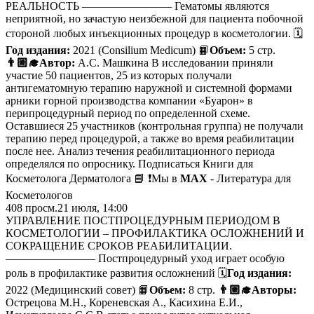
РЕАЛЬНОСТЬ ———————— Гематомы являются
неприятной, но зачастую неизбежной для пациента побочной
стороной любых инъекционных процедур в косметологии. 🗓
Год издания:
2021 (Consilium Medicum) 📙
Объем:
5 стр.
👨🏼‍🎓Автор:
А.С. Машкина В исследовании приняли
участие 50 пациентов, 25 из которых получали
антигематомную терапию наружной и системной формами
арники горной производства компании «Буарон» в
перипроцедурный период по определенной схеме.
Оставшиеся 25 участников (контрольная группа) не получали
терапию перед процедурой, а также во время реабилитации
после нее. Анализ течения реабилитационного периода
определялся по опроснику. Подписаться Книги для
Косметолога Дерматолога 📘 ❗️Мы в
MAX
- Литература для
Косметологов
408
просм.
21 июля, 14:00
УПРАВЛЕНИЕ ПОСТПРОЦЕДУРНЫМ ПЕРИОДОМ В
КОСМЕТОЛОГИИ – ПРОФИЛАКТИКА ОСЛОЖНЕНИЙ И
СОКРАЩЕНИЕ СРОКОВ РЕАБИЛИТАЦИИ.
———————— Постпроцедурный уход играет особую
роль в профилактике развития осложнений 🗓
Год издания:
2022 (Медицинский совет) 📙
Объем:
8 стр.
👨🏼‍🎓Авторы:
Острецова М.Н., Кореневская А., Касихина Е.И.,