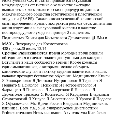
Исматуллаева С.С В статье приводится актуальная
международная статистика о количестве ежегодно
выполняемых косметологических процедур по данным
Международного общества эстетической и пластической
хирургии (ISAPS). Также описан успешный клинический
опыт применения крема с экстрактом ростков овса, дипептида
аланилглутамина и гиалуроновой кислоты в качестве
постпроцедурного ухода на примере 2 пациентов.
Подписаться Книги для Косметолога Дерматолога 📘 ❗️Мы в
MAX
- Литература для Косметологов
438
просм.
20 июля, 13:14
Срочно! Разыскиваются Врачи
Молодые врачи решили
объединиться и сделать знания доступными для каждого.
Вступайте в наше сообщество врачей! Кроме команды
единомышленников, с которыми можно обсудить
клинические случаи и тактику ведения пациентов, в наших
каналах проходит бесплатное обучение. Медицинские Книги
Я Эндокринолог Я Диетолог Нутрициолог Я Терапевт Я
Педиатр Я Психолог | Психиатр Я Гастроэнтеролог Я
Фармацевт Я Гинеколог Я Аллерголог Я Невролог Я
Дерматолог Трихолог Я Косметолог Я Кардиолог Владельцы
Стоматологий Я Хирург Я Анестезиолог Я Уролог Я Подолог
Я Офтальмолог Мы Врачи России Владельцы Медицинских
клиник Я Врач УЗД УЗИ Ультразвуковой Диагностики
Рефлексотерапия Иглоукалывание Акупунктура Китайская