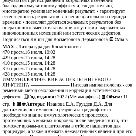
результатам при исправлении возрастных изменений
благодаря кумулятивному эффекту и, следовательно,
многократно усиливает конечный результат; • гарантирует
естественность результатов в течение длительного периода
времени; • позволяет добиться желаемых результатов без
оперативного вмешательства при отсутствии выраженных
инволюционных изменений или эстетических дефектов.
Подписаться Книги для Косметолога Дерматолога 📘 ❗️Мы в
MAX
- Литература для Косметологов
470
просм.
16 июля, 10:02
429
просм.
15 июля, 14:28
410
просм.
15 июля, 14:28
316
просм.
15 июля, 14:28
428
просм.
15 июля, 14:28
ИММУНОЛОГИЧЕСКИЕ АСПЕКТЫ НИТЕВОГО
ЛИФТИНГА ———————— Нитевая имплантология - сов
ременный метод омоложения и коррекции эстетических
дефектов. 🗓
Год издания:
2022 (Метаморфозы) 📙
Объем:
11
стр.
👨🏼‍🎓Авторы:
Иванова Е.А. Груздев Д.А. Для
достижения оптимального результата тредлифтинга
необходимо знание иммунологических процессов,
протекающих в кожных покровах после введения нити, что
поможет врачам-имплантологам в отборе пациентов для
процедуры, а также избежать нежелательных явлений при его