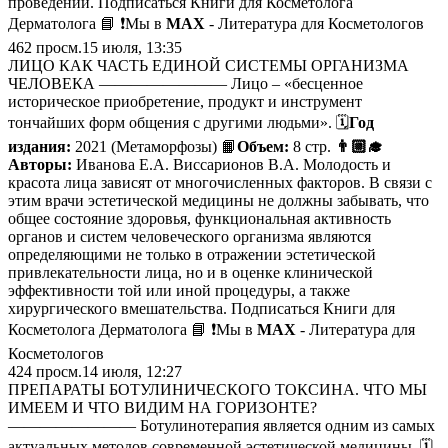
проведении. Подписаться Книги для Косметолога
Дерматолога 📘 ❗️Мы в
MAX
- Литература для Косметологов
462
просм.
15 июля, 13:35
ЛИЦО КАК ЧАСТЬ ЕДИНОЙ СИСТЕМЫ ОРГАНИЗМА
ЧЕЛОВЕКА ———————— Лицо – «бесценное
историческое приобретение, продукт и инструмент
тончайших форм общения с другими людьми». 🗓
Год
издания:
2021 (Метаморфозы) 📙
Объем:
8 стр.
👨🏼‍🎓
Авторы:
Иванова Е.А. Виссарионов В.А. Молодость и
красота лица зависят от многочисленных факторов. В связи с
этим врачи эстетической медицины не должны забывать, что
общее состояние здоровья, функциональная активность
органов и систем человеческого организма являются
определяющими не только в отражении эстетической
привлекательности лица, но и в оценке клинической
эффективности той или иной процедуры, а также
хирургического вмешательства. Подписаться Книги для
Косметолога Дерматолога 📘 ❗️Мы в
MAX
- Литература для
Косметологов
424
просм.
14 июля, 12:27
ПРЕПАРАТЫ БОТУЛИНИЧЕСКОГО ТОКСИНА. ЧТО МЫ
ИМЕЕМ И ЧТО ВИДИМ НА ГОРИЗОНТЕ?
———————— Ботулинотерапия является одним из самых
актуальных методов современной эстетической медицины. 🗓