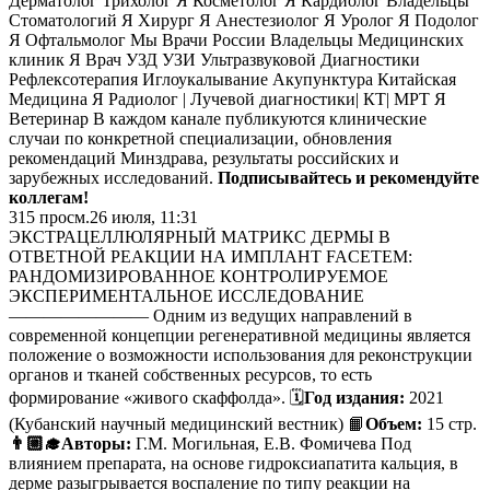
Дерматолог Трихолог Я Косметолог Я Кардиолог Владельцы
Стоматологий Я Хирург Я Анестезиолог Я Уролог Я Подолог
Я Офтальмолог Мы Врачи России Владельцы Медицинских
клиник Я Врач УЗД УЗИ Ультразвуковой Диагностики
Рефлексотерапия Иглоукалывание Акупунктура Китайская
Медицина Я Радиолог | Лучевой диагностики| КТ| МРТ Я
Ветеринар В каждом канале публикуются клинические
случаи по конкретной специализации, обновления
рекомендаций Минздрава, результаты российских и
зарубежных исследований.
Подписывайтесь и рекомендуйте
коллегам!
315
просм.
26 июля, 11:31
ЭКСТРАЦЕЛЛЮЛЯРНЫЙ МАТРИКС ДЕРМЫ В
ОТВЕТНОЙ РЕАКЦИИ НА ИМПЛАНТ FACETEM:
РАНДОМИЗИРОВАННОЕ КОНТРОЛИРУЕМОЕ
ЭКСПЕРИМЕНТАЛЬНОЕ ИССЛЕДОВАНИЕ
———————— Одним из ведущих направлений в
современной концепции регенеративной медицины является
положение о возможности использования для реконструкции
органов и тканей собственных ресурсов, то есть
формирование «живого скаффолда». 🗓
Год издания:
2021
(Кубанский научный медицинский вестник) 📙
Объем:
15 стр.
👨🏼‍🎓Авторы:
Г.М. Могильная, Е.В. Фомичева Под
влиянием препарата, на основе гидроксиапатита кальция, в
дерме разыгрывается воспаление по типу реакции на