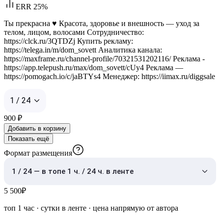
ERR 25%
Ты прекрасна ♥️ Красота, здоровье и внешность — уход за
телом, лицом, волосами Сотрудничество:
https://clck.ru/3QTDZj Купить рекламу:
https://telega.in/m/dom_sovett Аналитика канала:
https://maxframe.ru/channel-profile/70321531202116/ Реклама -
https://app.telepush.ru/max/dom_sovett/cUy4 Реклама —
https://pomogach.io/c/jaBTYs4 Менеджер: https://iimax.ru/diggsale
1 / 24
900
₽
Добавить в корзину
Показать ещё
Формат размещения
1 / 24 — в топе 1 ч. / 24 ч. в ленте
5 500
₽
топ 1 час
·
сутки в ленте
· цена напрямую от автора