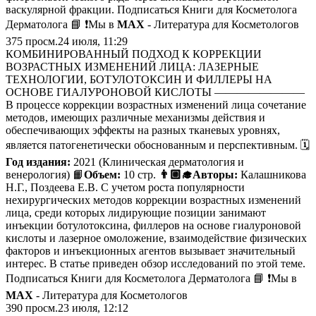
васкулярной фракции. Подписаться Книги для Косметолога
Дерматолога 📘 ❗️Мы в
MAX
- Литература для Косметологов
375
просм.
24 июля, 11:29
КОМБИНИРОВАННЫЙ ПОДХОД К КОРРЕКЦИИ
ВОЗРАСТНЫХ ИЗМЕНЕНИЙ ЛИЦА: ЛАЗЕРНЫЕ
ТЕХНОЛОГИИ, БОТУЛОТОКСИН И ФИЛЛЕРЫ НА
ОСНОВЕ ГИАЛУРОНОВОЙ КИСЛОТЫ ————————
В процессе коррекции возрастных изменений лица сочетание
методов, имеющих различные механизмы действия и
обеспечивающих эффекты на разных тканевых уровнях,
является патогенетически обоснованным и перспективным. 🗓
Год издания:
2021 (Клиническая дерматология и
венерология) 📙
Объем:
10 стр.
👨🏼‍🎓Авторы:
Калашникова
Н.Г., Поздеева Е.В. С учетом роста популярности
нехирургических методов коррекции возрастных изменений
лица, среди которых лидирующие позиции занимают
инъекции ботулотоксина, филлеров на основе гиалуроновой
кислоты и лазерное омоложение, взаимодействие физических
факторов и инъекционных агентов вызывает значительный
интерес. В статье приведен обзор исследований по этой теме.
Подписаться Книги для Косметолога Дерматолога 📘 ❗️Мы в
MAX
- Литература для Косметологов
390
просм.
23 июля, 12:12