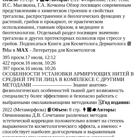
И.С. Мысякина, Г.А. Кочкина Обзор посвящен современным
представлениям о химическом строении и свойствах
трегалозы, распространении и биологических функциях у
растений, грибов и прокариот, ее практическом
использовании, главным образом, в медицине и
биотехнологии. Отдельный раздел посвящен значению
трегалозы и других протекторных полиолов при стреccе у
грибов. Подписаться Книги для Косметолога Дерматолога 📘
❗️Мы в
MAX
- Литература для Косметологов
395
просм.
17 июля, 12:12
422
просм.
16 июля, 10:26
397
просм.
16 июля, 10:26
ОСОБЕННОСТИ УСТАНОВКИ АРМИРУЮЩИХ НИТЕЙ В
СРЕДНЕЙ ТРЕТИ ЛИЦА В КОМПЛЕКСЕ С ДРУГИМИ
МЕТОДАМИ ———————— Знание анатомо-
физиологических особенностей тканей дает возможность
специалисту более эффективно и безопасно работать с
выбранными омолаживающими методиками 🗓
Год издания:
2022 (Метаморфозы) 📙
Объем:
8 стр.
👨🏼‍🎓Авторы:
Овчинникова Д.В. Сочетание различных методик
эстетической коррекции положительно влияет на степень
выраженности косметологического эффекта, а именно: •
способствует наиболее долгосрочным и выраженным