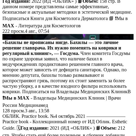
Год издания:
2022 (ИД «ОБЛИК» ) 📙
Объем:
158 стр. В
данном номере представлены самые эффективные,
безопасные и актуальные методики в эстетической медицине.
Подписаться Книги для Косметолога Дерматолога 📘 ❗️Мы в
MAX
- Литература для Косметологов
222
просм.
4 авг., 07:54
▶
«Бахилы не прописаны нигде. Бахилы — это личное
решение главврача. Их нужно поменять на коврики и
регулярный клининг», — Госдума.
Член комитета Госдумы
по охране здоровья заявил, что наличие бахил в
медучреждениях продиктовано решением главного врача,
которое может зависеть от дефицита санитарок. Однако, по
мнению депутата, бахилы только размазывают и
распространяют грязь, поэтому их стоит заменить за более
частую уборку, а в качестве входного фильтра использовать
коврики. Подписаться на Владельцы Медицинских КлиникВ
❗️Мы в MAX
- Владельцы Медицинских Клиник | Врачи
России Медицинамед
128
просм.
3 авг., 13:58
ОБЛИК. Practice book. №4 октябрь 2021 ————————
Practice book - Коллекционный номер от ИД Облик. Esthetic
Guide. 🗓
Год издания:
2021 (ИД «ОБЛИК» ) 📙
Объем:
212
стр. Чтобы стать ещё более полезным, в сборник добавили