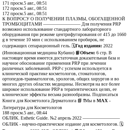
171
просм.
5 авг., 08:51
172
просм.
5 авг., 08:51
172
просм.
5 авг., 08:51
К ВОПРОСУ О ПОЛУЧЕНИИ ПЛАЗМЫ, ОБОГАЩЕННОЙ
ТРОМБОЦИТАМИ ———————— Для получения PRP
возможно использование стандартного лабораторного
оборудования при режиме центрифугирования от 415 до 1660
g в течение 10 мин с использованием пробирок, не
содержащих сепарационный гель. 🗓
Год издания:
2022
(Инновационная медицина Кубани) 📙
Объем:
6 стр. В
настоящее время имеется достаточная доказательная база и
научное обоснование применения PRP при лечении
различных заболеваний. PRP с успехом используется в
клинической практике косметологов, стоматологов,
ортопедов-травматологов, урологов, общих хирургов и во
многих других областях медицины. Несмотря на все более
широкое использование PRP в терапевтических целях, ее
клинические эффекты весьма разнообразны. Подписаться
Книги для Косметолога Дерматолога 📘 ❗️Мы в
MAX
-
Литература для Косметологов
188
просм.
5 авг., 08:44
ОБЛИК. Esthetic Guide. №2 апрель 2022 ————————
ОБЛИК - научно-практическое издание для косметологов. 🗓