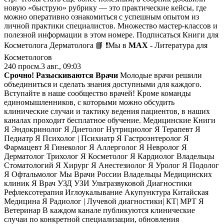
новую «быструю» рубрику — это практические кейсы, где
можно оперативно ознакомиться с успешным опытом из
личной практики специалистов. Множество мастер-классов и
полезной информации в этом номере. Подписаться Книги для
Косметолога Дерматолога 📘 ❗️Мы в
MAX
- Литература для
Косметологов
240
просм.
3 авг., 09:03
Срочно! Разыскиваются Врачи
Молодые врачи решили
объединиться и сделать знания доступными для каждого.
Вступайте в наше сообщество врачей! Кроме команды
единомышленников, с которыми можно обсудить
клинические случаи и тактику ведения пациентов, в наших
каналах проходит бесплатное обучение. Медицинские Книги
Я Эндокринолог Я Диетолог Нутрициолог Я Терапевт Я
Педиатр Я Психолог | Психиатр Я Гастроэнтеролог Я
Фармацевт Я Гинеколог Я Аллерголог Я Невролог Я
Дерматолог Трихолог Я Косметолог Я Кардиолог Владельцы
Стоматологий Я Хирург Я Анестезиолог Я Уролог Я Подолог
Я Офтальмолог Мы Врачи России Владельцы Медицинских
клиник Я Врач УЗД УЗИ Ультразвуковой Диагностики
Рефлексотерапия Иглоукалывание Акупунктура Китайская
Медицина Я Радиолог | Лучевой диагностики| КТ| МРТ Я
Ветеринар В каждом канале публикуются клинические
случаи по конкретной специализации, обновления