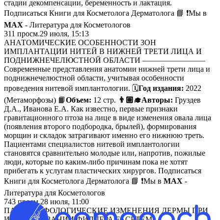
стадии декомпенсации, беременность и лактация.
Подписаться Книги для Косметолога Дерматолога 📘 ❗️Мы в
MAX
- Литература для Косметологов
311
просм.
29 июля, 15:13
АНАТОМИЧЕСКИЕ ОСОБЕННОСТИ ЗОН
ИМПЛАНТАЦИИ НИТЕЙ В НИЖНЕЙ ТРЕТИ ЛИЦА И
ПОДНИЖНЕЧЕЛЮСТНОЙ ОБЛАСТИ ————————
Современные представления анатомии нижней трети лица и
поднижнечелюстной области, учитывая особенности
проведения нитевой имплантологии. 🗓
Год издания:
2022
(Метаморфозы) 📙
Объем:
12 стр.
👨🏼‍🎓Авторы:
Груздев
Д.А., Иванова Е.А. Как известно, первые признаки
гравитационного птоза на лице в виде изменения овала лица
(появления второго подбородка, брылей), формирования
морщин и складок затрагивают именно его нижнюю треть.
Пациентами специалистов нитевой имплантологии
становятся сравнительно молодые или, напротив, пожилые
люди, которые по каким-либо причинам пока не хотят
прибегать к услугам пластических хирургов. Подписаться
Книги для Косметолога Дерматолога 📘 ❗️Мы в
MAX
-
Литература для Косметологов
743
просм.
28 июля, 11:00
ПАТОМОРФОЛОГИЧЕСКИЕ ИЗМЕНЕНИЯ ДЕРМЫ ПРИ
ИСПОЛЬЗОВАНИИ ФИЛЛЕРА FACETEM