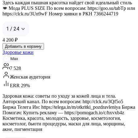
Здесь каждая пышная красотка найдет свой идеальный стиль
💋 Мода PLUS SIZE По всем вопросам: https://goo.su/tabTp или
https://clck.ru/3Un9wF Номер заявки в РКН 7366244719
1 / 24
4 200
₽
Добавить в корзину
Здоровье кожи
Max
7 528
Женская аудитория
ERR 29%
Здоровая кожа: советы по уходу за кожей лица и тела.
Авторский канал. По всем вопросам: http://clck.ru/3Qf5o5
Биржа Телега Ин: https://telega.in/m/otkritki_pozdravleniya Биржа
Помогач: Купить рекламу — https://pomogach.io/c/hxvxb4z
Косметика, красота, молодость, здоровье, косметология,
косметолог, бьюти процедуры, маски для лица, морщины,
акне, пигментация