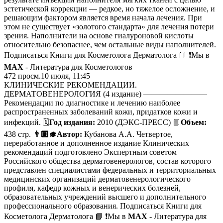
эстетической коррекции — редкое, но тяжелое осложнение, и
решающим фактором является время начала лечения. При
этом не существует «золотого стандарта» для лечения потери
зрения. Наполнители на основе гиалуроновой кислоты
относительно безопаснее, чем остальные виды наполнителей.
Подписаться Книги для Косметолога Дерматолога 📘 ❗️Мы в
MAX
- Литература для Косметологов
472
просм.
10 июля, 11:45
КЛИНИЧЕСКИЕ РЕКОМЕНДАЦИИ.
ДЕРМАТОВЕНЕРОЛОГИЯ (4 издание) ————————
Рекомендации по диагностике и лечению наиболее
распространенных заболеваний кожи, придатков кожи и
инфекций. 🗓
Год издания:
2010 (ДЭКС-ПРЕСС) 📙
Объем:
438 стр.
👨🏼‍🎓Автор:
Кубанова А.А. Четвертое,
переработанное и дополненное издание Клинических
рекомендаций подготовлено Экспертным советом
Российского общества дерматовенерологов, состав которого
представлен специалистами федеральных и территориальных
медицинских организаций дерматовенерологического
профиля, кафедр кожных и венерических болезней,
образовательных учреждений высшего и дополнительного
профессионального образования. Подписаться Книги для
Косметолога Дерматолога 📘 ❗️Мы в
MAX
- Литература для