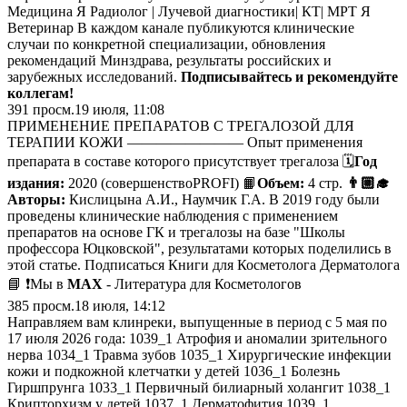
Медицина Я Радиолог | Лучевой диагностики| КТ| МРТ Я
Ветеринар В каждом канале публикуются клинические
случаи по конкретной специализации, обновления
рекомендаций Минздрава, результаты российских и
зарубежных исследований.
Подписывайтесь и рекомендуйте
коллегам!
391
просм.
19 июля, 11:08
ПРИМЕНЕНИЕ ПРЕПАРАТОВ С ТРЕГАЛОЗОЙ ДЛЯ
ТЕРАПИИ КОЖИ ———————— Опыт применения
препарата в составе которого присутствует трегалоза 🗓
Год
издания:
2020 (совершенствоPROFI) 📙
Объем:
4 стр.
👨🏼‍🎓
Авторы:
Кислицына А.И., Наумчик Г.А. В 2019 году были
проведены клинические наблюдения с применением
препаратов на основе ГК и трегалозы на базе "Школы
профессора Юцковской", результатами которых поделились в
этой статье. Подписаться Книги для Косметолога Дерматолога
📘 ❗️Мы в
MAX
- Литература для Косметологов
385
просм.
18 июля, 14:12
Направляем вам клинреки, выпущенные в период с 5 мая по
17 июля 2026 года: 1039_1 Атрофия и аномалии зрительного
нерва 1034_1 Травма зубов 1035_1 Хирургические инфекции
кожи и подкожной клетчатки у детей 1036_1 Болезнь
Гиршпрунга 1033_1 Первичный билиарный холангит 1038_1
Крипторхизм у детей 1037_1 Дерматофития 1039_1