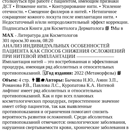
столкнуться при работе с пациентом, имеющим признаки
ДСТ • Втяжение нити. • Контурирование нити. • Усиление
отечности. • Смещение филлеров и нитей. • Нетипичное
сокращение кожного лоскута после имплантации нити. •
Недостаточный и/или непродолжительный эффект коррекции.
Подписаться Книги для Косметолога Дерматолога 📘 ❗️Мы в
MAX
- Литература для Косметологов
301
просм.
30 июля, 08:20
АНАЛИЗ ИНДИВИДУАЛЬНЫХ ОСОБЕННОСТЕЙ
ПАЦИЕНТА КАК СПОСОБ СНИЖЕНИЯ ОСЛОЖНЕНИЙ
ПРИ НИТЕВОЙ ИМПЛАНТАЦИИ ————————
Имплантация нитей – это востребованная и эффективная
процедура, имеющая ряд абсолютных и относительных
противопоказаний. 🗓
Год издания:
2022 (Метаморфозы) 📙
Объем:
4 стр.
👨🏼‍🎓Авторы:
Бычкова Н.Ю., Амин З.П.,
Романова Р.В., Павлова Л.С., Куропатова К.А. Нитевой
лифтинг имеет ряд абсолютных и относительных
противопоказаний. Как и при всех плановых
косметологических процедурах, первостепенное значение
имеет отбор пациентов, так как выявленные
противопоказания и ограничения помогают снизить
вероятность развития осложнений. Среди абсолютных
противопоказаний отмечаются: онкологические заболевания,
нарушения свертываемости крови, хронические заболевания в