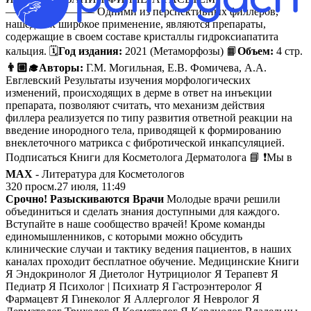
———————— Одними из перспективных филлеров,
нашедших широкое применение, являются препараты,
содержащие в своем составе кристаллы гидроксиапатита
кальция. 🗓
Год издания:
2021 (Метаморфозы) 📙
Объем:
4 стр.
👨🏼‍🎓Авторы:
Г.М. Могильная, Е.В. Фомичева, А.А.
Евглевский Результаты изучения морфологических
изменений, происходящих в дерме в ответ на инъекции
препарата, позволяют считать, что механизм действия
филлера реализуется по типу развития ответной реакции на
введение инородного тела, приводящей к формированию
внеклеточного матрикса с фибротической инкапсуляцией.
Подписаться Книги для Косметолога Дерматолога 📘 ❗️Мы в
MAX
- Литература для Косметологов
320
просм.
27 июля, 11:49
Срочно! Разыскиваются Врачи
Молодые врачи решили
объединиться и сделать знания доступными для каждого.
Вступайте в наше сообщество врачей! Кроме команды
единомышленников, с которыми можно обсудить
клинические случаи и тактику ведения пациентов, в наших
каналах проходит бесплатное обучение. Медицинские Книги
Я Эндокринолог Я Диетолог Нутрициолог Я Терапевт Я
Педиатр Я Психолог | Психиатр Я Гастроэнтеролог Я
Фармацевт Я Гинеколог Я Аллерголог Я Невролог Я