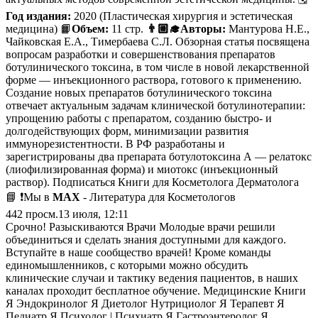
Год издания:
2020 (Пластическая хирургия и эстетическая
медицина) 📙
Объем:
11 стр.
👨🏼‍🎓Авторы:
Мантурова Н.Е.,
Чайковская Е.А., Тимербаева С.Л. Обзорная статья посвящена
вопросам разработки и совершенствования препаратов
ботулинического токсина, в том числе в новой лекарственной
форме — инъекционного раствора, готового к применению.
Создание новых препаратов ботулинического токсина
отвечает актуальным задачам клинической ботулинотерапии:
упрощению работы с препаратом, созданию быстро- и
долгодействующих форм, минимизации развития
иммунорезистентности. В РФ разработаны и
зарегистрированы два препарата ботулотоксина А — релатокс
(лиофилизированная форма) и миотокс (инъекционный
раствор). Подписаться Книги для Косметолога Дерматолога
📘 ❗️Мы в
MAX
- Литература для Косметологов
442
просм.
13 июля, 12:11
Срочно! Разыскиваются Врачи Молодые врачи решили
объединиться и сделать знания доступными для каждого.
Вступайте в наше сообщество врачей! Кроме команды
единомышленников, с которыми можно обсудить
клинические случаи и тактику ведения пациентов, в наших
каналах проходит бесплатное обучение. Медицинские Книги
Я Эндокринолог Я Диетолог Нутрициолог Я Терапевт Я
Педиатр Я Психолог | Психиатр Я Гастроэнтеролог Я