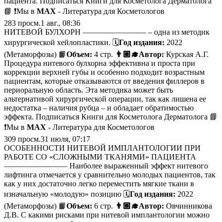
пациента. Подписаться Книги для Косметолога Дерматолога
📘 ❗️Мы в
MAX
- Литература для Косметологов
283
просм.
1 авг., 08:36
НИТЕВОЙ БУЛХОРН ———————— – одна из методик
хирургической хейлопластики. 🗓
Год издания:
2022
(Метаморфозы) 📙
Объем:
4 стр.
👨🏼‍🎓Автор:
Курская А.Г.
Процедура нитевого булхорна эффективна и проста при
коррекции верхней губы и особенно подходит возрастным
пациентам, которые отказываются от введения филлеров в
периоральную область. Эта методика может быть
альтернативой хирургической операции, так как лишена ее
недостатка – наличия рубца – и обладает обратимостью
эффекта. Подписаться Книги для Косметолога Дерматолога 📘
❗️Мы в
MAX
- Литература для Косметологов
309
просм.
31 июля, 07:17
ОСОБЕННОСТИ НИТЕВОЙ ИМПЛАНТОЛОГИИ ПРИ
РАБОТЕ СО «СЛОЖНЫМИ ТКАНЯМИ» ПАЦИЕНТА
———————— Наиболее выраженный эффект нитевого
лифтинга отмечается у сравнительно молодых пациентов, так
как у них достаточно легко переместить мягкие ткани в
изначальную «молодую» позицию 🗓
Год издания:
2022
(Метаморфозы) 📙
Объем:
6 стр.
👨🏼‍🎓Автор:
Овчинникова
Д.В. С какими рисками при нитевой имплантологии можно