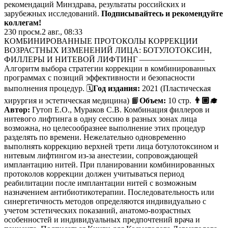
рекомендаций Минздрава, результаты российских и
зарубежных исследований.
Подписывайтесь и рекомендуйте
коллегам!
230
просм.
2 авг., 08:33
КОМБИНИРОВАННЫЕ ПРОТОКОЛЫ КОРРЕКЦИИ
ВОЗРАСТНЫХ ИЗМЕНЕНИЙ ЛИЦА: БОТУЛОТОКСИН,
ФИЛЛЕРЫ И НИТЕВОЙ ЛИФТИНГ ————————
Алгоритм выбора стратегии коррекции в комбинированных
программах с позиций эффективности и безопасности
выполнения процедур. 🗓
Год издания:
2021 (Пластическая
хирургия и эстетическая медицина) 📙
Объем:
10 стр.
👨🏼‍🎓
Автор:
Гутоп Е.О., Мураков С.В. Комбинация филлеров и
нитевого лифтинга в одну сессию в разных зонах лица
возможна, но целесообразнее выполнение этих процедур
разделять по времени. Нежелательно одновременно
выполнять коррекцию верхней трети лица ботулотоксином и
нитевым лифтингом из-за анестезии, сопровождающей
имплантацию нитей. При планировании комбинированных
протоколов коррекции должен учитываться период
реабилитации после имплантации нитей с возможным
назначением антибиотикотерапии. Последовательность или
синергетичность методов определяются индивидуально с
учетом эстетических показаний, анатомо-возрастных
особенностей и индивидуальных предпочтений врача и