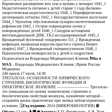
Варикозное расширение вен таза и вульвы у женщин 1041_1
Недостаточность питания у детей старше 1 года (Белково-
энергетическая недостаточность) 1040_1 Периферические
дегенерации сетчатки 1042_1 Несодружественное косоглазие
1044_1 Уропатия, обусловленная пузырно-мочеточниковым
рефлюксом 1043_1 Острое повреждение почек у
новорождённых детей 1046_1 Синдром истощения
митохондриальной ДНК, TK2-ассоциированный 1045_1
Врожденный буллезный эпидермолиз 511_2 Врожденная
инфекция, вызванная вирусом простого герпеса [herpes
simplex] 1047_1 Врожденный гиперинсулинизм 1048_1
Идиопатическая низкорослость у детей и подростков
Подписаться на Владельцы Медицинских Клиник
❗️Мы в
MAX
- Владельцы Медицинских Клиник | Врачи России
Медицина
246
просм.
17 июля, 14:38
ТРЕГАЛОЗА: ОСОБЕННОСТИ ХИМИЧЕСКОГО
СТРОЕНИЯ, БИОЛОГИЧЕСКИЕ ФУНКЦИИ И
ПРАКТИЧЕСКОЕ ЗНАЧЕНИЕ ———————— Трегалоза -
это уникальная по своему химическому строению и
биологическим свойствам молекула, назначение которой –
сохранять жизнь практически при любых неблагоприятных
условиях. 🗓
Год издания:
2014 (МИКРОБИОЛОГИЯ) 📙
Объем:
13 стр.
👨🏼‍🎓Авторы:
Е.П. Феофилова, А.И. Усов,