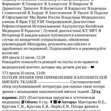
Фармацевт Я Гинеколог Я Аллерголог Я Невролог Я
Дерматолог Трихолог Я Косметолог Я Кардиолог Владельцы
Стоматологий Я Хирург Я Анестезиолог Я Уролог Я Подолог
Я Офтальмолог Мы Врачи России Владельцы Медицинских
клиник Я Врач УЗД УЗИ Ультразвуковой Диагностики
Рефлексотерапия Иглоукалывание Акупунктура Китайская
Медицина Я Радиолог | Лучевой диагностики| КТ| МРТ Я
Ветеринар В каждом канале публикуются клинические
случаи по конкретной специализации, обновления
рекомендаций Минздрава, результаты российских и
зарубежных исследований. Подписывайтесь и рекомендуйте
коллегам!
409
просм.
12 июля, 12:28
Накидайте пожалуйста реакций на посты если нравится
медицинский контент, которые мы делаем для вас - ❤️
373
просм.
10 июля, 13:00
ПОТЕРЯ ЗРЕНИЯ ПРИ ПРИМЕНЕНИИ НАПОЛНИТЕЛЕЙ
МЯГКИХ ТКАНЕЙ ———————— Систематический
обзор опубликованной литературы для оценки связи потери
зрения с инъекциями наполнителей мягких тканей. 🗓
Год
издания:
2021 (Пластическая хирургия и эстетическая
медицина) 📙
Объем:
6 стр.
👨🏼‍🎓Авторы:
Мантурова Н.Е.,
Круглик С.В., Круглик Е.В., Вербо Е.В. Потеря зрения в
результате инъекции наполнителя мягких тканей с целью