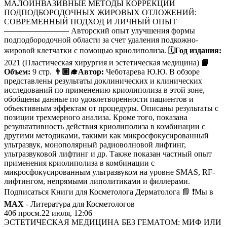
МАЛОИНВАЗИВНЫЕ МЕТОДЫ КОРРЕКЦИИ
ПОДПОДБОРОДОЧНЫХ ЖИРОВЫХ ОТЛОЖЕНИЙ:
СОВРЕМЕННЫЙ ПОДХОД И ЛИЧНЫЙ ОПЫТ
———————— Авторский опыт улучшения формы
подподбородочной области за счет удаления подкожно-
жировой клетчатки с помощью криолиполиза. 🗓
Год издания:
2021 (Пластическая хирургия и эстетическая медицина) 📙
Объем:
9 стр.
👨🏼‍🎓Автор:
Чеботарева Ю.Ю. В обзоре
представлены результаты доклинических и клинических
исследований по применению криолиполиза в этой зоне,
обобщены данные по удовлетворенности пациентов и
объективным эффектам от процедуры. Описаны результаты с
позиции трехмерного анализа. Кроме того, показана
результативность действия криолиполиза в комбинации с
другими методиками, такими как микросфокусированный
ультразвук, монополярный радиоволновой лифтинг,
ультразвуковой лифтинг и др. Также показан частный опыт
применения криолиполиза в комбинации с
микросфокусированным ультразвуком на уровне SMAS, RF-
лифтингом, непрямыми липолитиками и филлерами.
Подписаться Книги для Косметолога Дерматолога 📘 ❗️Мы в
MAX
- Литература для Косметологов
406
просм.
22 июля, 12:06
ЭСТЕТИЧЕСКАЯ МЕДИЦИНА БЕЗ ГЕМАТОМ: МИФ ИЛИ