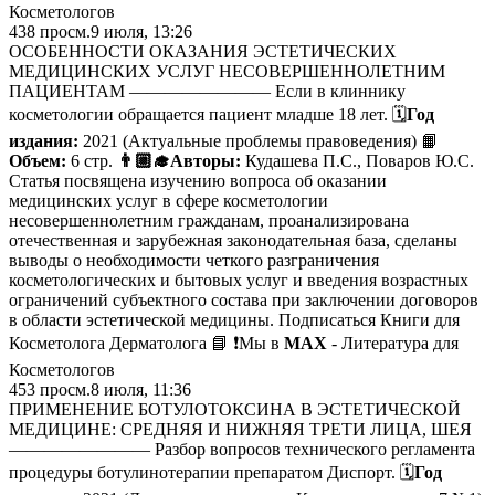
Косметологов
438
просм.
9 июля, 13:26
ОСОБЕННОСТИ ОКАЗАНИЯ ЭСТЕТИЧЕСКИХ
МЕДИЦИНСКИХ УСЛУГ НЕСОВЕРШЕННОЛЕТНИМ
ПАЦИЕНТАМ ———————— Если в клиннику
косметологии обращается пациент младше 18 лет. 🗓
Год
издания:
2021 (Актуальные проблемы правоведения) 📙
Объем:
6 стр.
👨🏼‍🎓Авторы:
Кудашева П.С., Поваров Ю.С.
Статья посвящена изучению вопроса об оказании
медицинских услуг в сфере косметологии
несовершеннолетним гражданам, проанализирована
отечественная и зарубежная законодательная база, сделаны
выводы о необходимости четкого разграничения
косметологических и бытовых услуг и введения возрастных
ограничений субъектного состава при заключении договоров
в области эстетической медицины. Подписаться Книги для
Косметолога Дерматолога 📘 ❗️Мы в
MAX
- Литература для
Косметологов
453
просм.
8 июля, 11:36
ПРИМЕНЕНИЕ БОТУЛОТОКСИНА В ЭСТЕТИЧЕСКОЙ
МЕДИЦИНЕ: СРЕДНЯЯ И НИЖНЯЯ ТРЕТИ ЛИЦА, ШЕЯ
———————— Разбор вопросов технического регламента
процедуры ботулинотерапии препаратом Диспорт. 🗓
Год