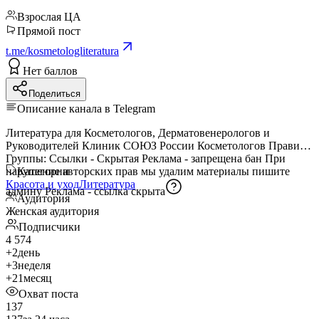
Взрослая ЦА
Прямой пост
t.me/kosmetologliteratura
Нет баллов
Поделиться
Описание канала в Telegram
Литература для Косметологов, Дерматовенерологов и
Руководителей Клиник СОЮЗ России Косметологов Правила
Группы: Ссылки - Скрытая Реклама - запрещена бан При
нарушение авторских прав мы удалим материалы пишите
Категории
Красота и уход
Литература
админу Реклама -
ссылка скрыта
Аудитория
Женская аудитория
Подписчики
4 574
+2
день
+3
неделя
+21
месяц
Охват поста
137