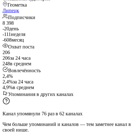
Геометка
Липецк
Подписчики
8 398
-20
день
-111
неделя
-608
месяц
Охват поста
206
206
за 24 часа
248
в среднем
Вовлечённость
2,4%
2,4%
за 24 часа
4,9%
в среднем
Упоминания в других каналах
Канал упомянули
76
раз
в
62
каналах
Чем больше упоминаний и каналов — тем заметнее канал в
своей нише.