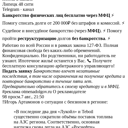
Липецк 48 сити
Telegram
· канал
Банкротство физических лиц бесплатно через МФЦ
⚡
Помогу списать долги от 200 000₽ без штрафов и комиссий. ⚡
Судебное и внесудбное банкротство (через
МФЦ
). ⚡ Помогу
пройти
реструктуризацию
долгов
без банкротства
. ⚡
Работаю по всей России и в рамках закона 127-ФЗ. Полная
финансовая свобода без каких-либо обременений.
Конфиденциально. Ни родственники, ни работодатель не
узнают. Ипотечное жильё останется у Вас. 📞 Получите
бесплатную консультацию арбитражного управляющего!
Подать заявку
Банкротство влечет негативные
последствия, в том числе ограничения на получение кредита и
повторное банкротство в течение пяти лет.
Предварительно обратитесь к своему кредитору и в МФЦ.
#реклама otmenadolgov.ru О рекламодателе
98
просм.
7 авг., 21:50
‼️Игорь Артамонов о ситуации с бензином в регионе:
«В последние два дня «Лукойл» и Teboil
существенно сократили объёмы поставок топлива
на АЗС региона. Соответственно, основная
нагрузка снова легла на АЗС «Роснефти».