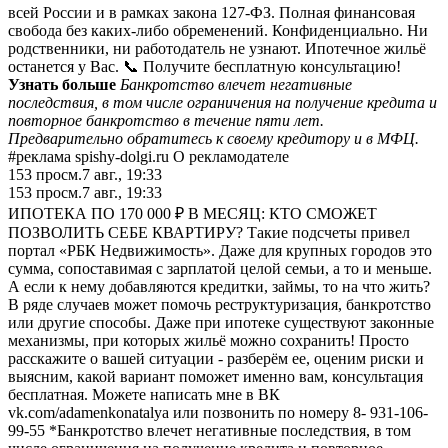
всей России и в рамках закона 127-ФЗ. Полная финансовая
свобода без каких-либо обременений. Конфиденциально. Ни
родственники, ни работодатель не узнают. Ипотечное жильё
останется у Вас. 📞 Получите бесплатную консультацию!
Узнать больше
Банкротство влечет негативные
последствия, в том числе ограничения на получение кредита и
повторное банкротство в течение пяти лет.
Предварительно обратитесь к своему кредитору и в МФЦ.
#реклама spishy-dolgi.ru О рекламодателе
153
просм.
7 авг., 19:33
153
просм.
7 авг., 19:33
ИПОТЕКА ПО 170 000 ₽ В МЕСЯЦ: КТО СМОЖЕТ
ПОЗВОЛИТЬ СЕБЕ КВАРТИРУ? Такие подсчеты привел
портал «РБК Недвижимость». Даже для крупных городов это
сумма, сопоставимая с зарплатой целой семьи, а то и меньше.
А если к нему добавляются кредитки, займы, то на что жить?
В ряде случаев может помочь реструктуризация, банкротство
или другие способы. Даже при ипотеке существуют законные
механизмы, при которых жильё можно сохранить! Просто
расскажите о вашей ситуации - разберём ее, оценим риски и
выясним, какой вариант поможет именно вам, консультация
бесплатная. Можете написать мне в ВК
vk.com/adamenkonatalya или позвонить по номеру 8- 931-106-
99-55 *Банкротство влечет негативные последствия, в том