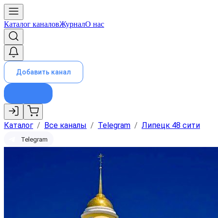
Каталог каналов
Журнал
О нас
Добавить канал
Каталог
/
Все каналы
/
Telegram
/
Липецк 48 сити
Telegram