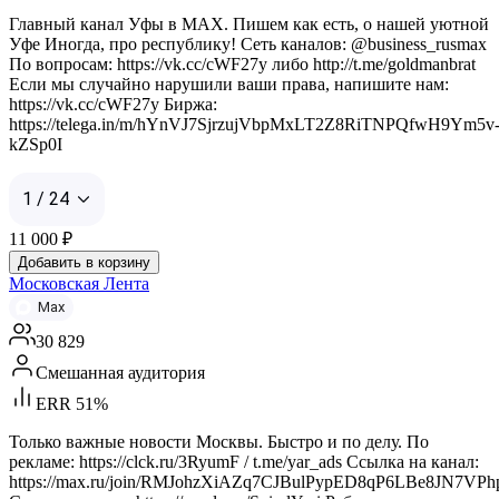
Главный канал Уфы в MAX. Пишем как есть, о нашей уютной
Уфе Иногда, про республику! Сеть каналов: @business_rusmax
По вопросам: https://vk.cc/cWF27y либо http://t.me/goldmanbrat
Если мы случайно нарушили ваши права, напишите нам:
https://vk.cc/cWF27y Биржа:
https://telega.in/m/hYnVJ7SjrzujVbpMxLT2Z8RiTNPQfwH9Ym5v
kZSp0I
1 / 24
11 000
₽
Добавить в корзину
Московская Лента
Max
30 829
Смешанная аудитория
ERR 51%
Только важные новости Москвы. Быстро и по делу. По
рекламе: https://clck.ru/3RyumF / t.me/yar_ads Ссылка на канал:
https://max.ru/join/RMJohzXiAZq7CJBulPypED8qP6LBe8JN7VPh