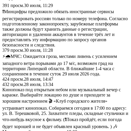
391
просм.
30 июля, 11:29
❗️Минцифры предложило обязать иностранные сервисы
регистрировать россиян только по номеру телефона. Согласно
подготовленному законопроекту, зарубежные платформы
также должны будут хранить данные о регистрации,
авторизации и удалении аккаунтов в течение трёх лет и
предоставлять эту информацию по запросу органов
безопасности и следствия.
379
просм.
30 июля, 11:28
⚡🌧МЧС: Ожидается гроза, местами ливень с усилением
западного ветра порывами до 17 м/с, возможен град на
территории Липецкой области. В ближайшие 1-4 часа с
сохранением в течение суток 29 июля 2026 года.
424
просм.
28 июля, 14:47
432
просм.
28 июля, 13:34
Кинопоказ под открытым небом или музыкальный вечер с
караоке. Выбирайте локацию по душе и приходите за
хорошим настроением 🎬 «Клуб городского жителя»
устраивает кинопоказ. Собираемся сегодня в 17:00 по адресу:
ул. В. Терешковой, 25. Захватите пледы, складные стульчики и
что-нибудь вкусное к фильму. (❗Показ пройдёт, если погода
будет хорошей и не будет объявлен красный уровень. ) 🎶