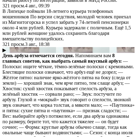
начали работу по интеграции, заявили в МИД России.
321
просм.
4 авг., 09:39
В Липецке поймали 18-летнего курьера телефонных
мошенников По версии следствия, молодой человек приехал
из Магнитогорска и успел забрать у 74-летней пенсионерки
около 4 млн рублей. Курьера задержали с поличным. Ещё 1,5
млн рублей женщине удалось сохранить благодаря
вмешательству полицейских.
321
просм.
3 авг., 18:38
▶
День арбуза отмечается сегодня.
Напоминаем вам
8
главных советов, как выбрать самый вкусный арбуз:
—
Полоски: ищите чёткие, тёмно-зелёные полоски с кремовыми.
Блестящие полоски означают, что арбуз ещё не дозрел; —
Жёлтое пятно: наличие ярко-жёлтого пятна на боку (следа от
земли) — хороший знак, чем ярче пятно, тем слаще арбуз; —
Хвостик: сухой хвостик показывает спелость арбуза, а
зелёный хвостик — сорвали рано; — Звук: постучите по
арбузу. Глухой и «мокрый» звук говорит о спелости, звонкий
звук означает, что корка толстая, а мякоти мало; — «Паутинка»
и пятна: сухие пятна и «паутинка» — признак сладости; —
Вес: выбирайте арбуз потяжелее, если два арбуза одинаковы
по размеру, берите тот, что кажется тяжелее — он будет
сочнее; — Форма: круглые арбузы обычно слаще, тогда как
овальные чаще бывают водянистыми; — Сезон: с конца июля