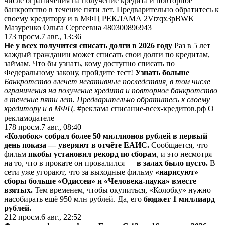
числе ограничения на получение кредита и повторное
банкротство в течение пяти лет. Предварительно обратитесь к
своему кредитору и в МФЦ РЕКЛАМА 2Vtzqx3pBWK
Мазуренко Ольга Сергеевна 480300896943
173
просм.
7 авг., 13:36
Не у всех получится списать долги в 2026 году
Раз в 5 лет
каждый гражданин может списать свои долги по кредитам,
займам. Что бы узнать, кому доступно списать по
Федеральному закону, пройдите тест!
Узнать больше
Банкротство влечет негативные последствия, в том числе
ограничения на получение кредита и повторное банкротство
в течение пяти лет. Предварительно обратитесь к своему
кредитору и в МФЦ.
#реклама списание-всех-кредитов.рф О
рекламодателе
178
просм.
7 авг., 08:40
«Колобок» собрал более 50 миллионов рублей в первый
день показа — уверяют в отчёте ЕАИС.
Сообщается, что
фильм
якобы установил рекорд по сборам
, и это несмотря
на то, что в прокате он провалился
—
в залах было пусто.
В
сети уже угорают, что за выходные фильму
«нарисуют»
сборы больше «Одиссеи» и «Человека-паука» вместе
взятых.
Тем временем, чтобы окупиться, «Колобку» нужно
насобирать ещё 950 млн рублей. Да, его
бюджет 1 миллиард
рублей.
212
просм.
6 авг., 22:52