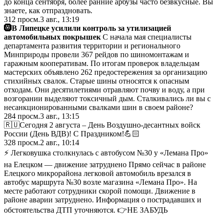
до конца сентября, более ранние арбузы часто безвкусные. Вы
знаете, как отпраздновать.
312
просм.
3 авг., 13:19
🛞В Липецке усилили контроль за утилизацией
автомобильных покрышек
С начала мая специалисты
департамента развития территории и регионального
Минприроды провели 367 рейдов по шиномонтажам и
гаражным кооперативам. По итогам проверок владельцам
мастерских объявлено 262 предостережения за организацию
стихийных свалок. Старые шины относятся к опасным
отходам. Они десятилетиями отравляют почву и воду, а при
возгорании выделяют токсичный дым. Сталкивались ли вы с
несанкционированными свалками шин в своем районе?
284
просм.
3 авг., 13:15
🇷🇺Сегодня 2 августа – День Воздушно-десантных войск
России (День ВДВ)! С Праздником!💪🏻
328
просм.
2 авг., 10:14
⚡️ Легковушка столкнулась с автобусом №30 у «Лемана Про»
на Елецком — движение затруднено Прямо сейчас в районе
Елецкого микрорайона легковой автомобиль врезался в
автобус маршрута №30 возле магазина «Лемана Про». На
месте работают сотрудники скорой помощи. Движение в
районе аварии затруднено. Информация о пострадавших и
обстоятельства ДТП уточняются. 👉НЕ ЗАБУДЬ