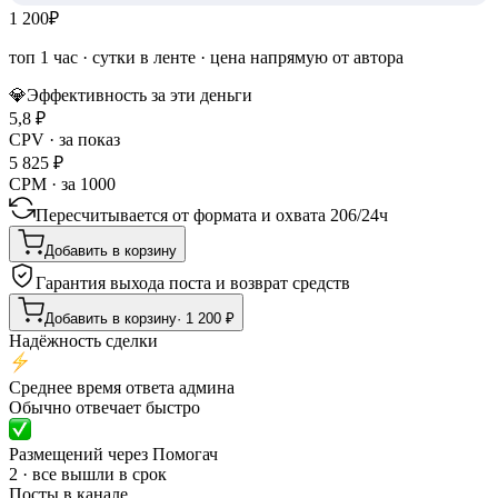
1 200
₽
топ 1 час
·
сутки в ленте
· цена напрямую от автора
💎
Эффективность за эти деньги
5,8
₽
CPV · за показ
5 825
₽
CPM · за 1000
Пересчитывается от формата и охвата
206
/
24ч
Добавить в корзину
Гарантия выхода поста и возврат средств
Добавить в корзину
·
1 200
₽
Надёжность сделки
Среднее время ответа админа
Обычно отвечает быстро
Размещений через Помогач
2 · все вышли в срок
Посты в канале