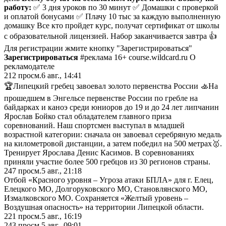
работу:
✅ 3 дня уроков по 30 минут ✅ Домашки с проверкой
и оплатой бонусами ✅ Плачу 10 тыс за каждую выполненную
домашку Все кто пройдет курс, получат сертификат от школы
с образовательной лицензией. Набор заканчивается завтра 👍
Для регистрации жмите кнопку "Зарегистрироваться"
Зарегистрироваться
#реклама 16+ course.wildcard.ru О
рекламодателе
212
просм.
6 авг., 14:41
🏆Липецкий гребец завоевал золото первенства России 🚣‍На
прошедшем в Энгельсе первенстве России по гребле на
байдарках и каноэ среди юниоров до 19 и до 24 лет липчанин
Ярослав Бойко стал обладателем главного приза
соревнований. Наш спортсмен выступал в младшей
возрастной категории: сначала он завоевал серебряную медаль
на километровой дистанции, а затем победил на 500 метрах🥇.
Тренирует Ярослава Денис Касимов. В соревнованиях
приняли участие более 500 гребцов из 30 регионов страны.
247
просм.
5 авг., 21:18
Отбой «Красного уровня – Угроза атаки БПЛА» для г. Елец,
Елецкого МО, Долгоруковского МО, Становлянского МО,
Измалковского МО. Сохраняется «Желтый уровень –
Воздушная опасность» на территории Липецкой области.
221
просм.
5 авг., 16:19
243
просм.
5 авг., 09:01