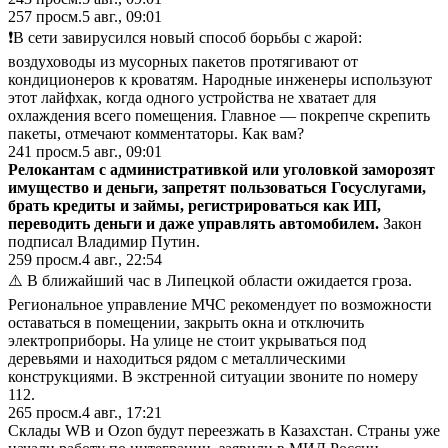
257
просм.
5 авг., 09:01
❗️В сети завирусился новый способ борьбы с жарой:
воздуховоды из мусорных пакетов протягивают от
кондиционеров к кроватям. Народные инженеры используют
этот лайфхак, когда одного устройства не хватает для
охлаждения всего помещения. Главное — покрепче скрепить
пакеты, отмечают комментаторы. Как вам?
241
просм.
5 авг., 09:01
Релокантам с административкой или уголовкой заморозят
имущество и деньги, запретят пользоваться Госуслугами,
брать кредиты и займы, регистрироваться как ИП,
переводить деньги и даже управлять автомобилем.
Закон
подписал Владимир Путин.
259
просм.
4 авг., 22:54
⚠️ В ближайший час в Липецкой области ожидается гроза.
Региональное управление МЧС рекомендует по возможности
оставаться в помещении, закрыть окна и отключить
электроприборы. На улице не стоит укрываться под
деревьями и находиться рядом с металлическими
конструкциями. В экстренной ситуации звоните по номеру
112.
265
просм.
4 авг., 17:21
Склады WB и Ozon будут переезжать в Казахстан. Страны уже