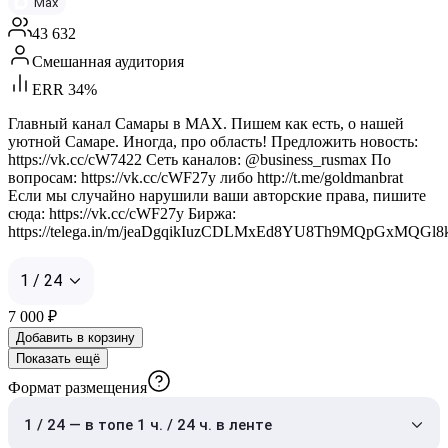
Max
43 632
Смешанная аудитория
ERR 34%
Главный канал Самары в MAX. Пишем как есть, о нашей
уютной Самаре. Иногда, про область! Предложить новость:
https://vk.cc/cW7422 Сеть каналов: @business_rusmax По
вопросам: https://vk.cc/cWF27y либо http://t.me/goldmanbrat
Если мы случайно нарушили ваши авторские права, пишите
сюда: https://vk.cc/cWF27y Биржа:
https://telega.in/m/jeaDgqikIuzCDLMxEd8YU8Th9MQpGxMQGl
1 / 24
7 000
₽
Добавить в корзину
Показать ещё
Формат размещения
1 / 24 — в топе 1 ч. / 24 ч. в ленте