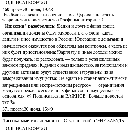
ПОДПИСАТЬСЯ👈⤵️⤵️
469
просм.
30 июля, 19:43
Что будет означать включение Павла Дурова в перечень
террористов и экстремистов Росфинмониторинга?
"Известия" разобрались:
❗️Банки и другие финансовые
организации должны будут заморозить его счета, карты,
деньги и иное имущество в России; ❗️Операции с деньгами и
имуществом окажутся под обязательным контролем, а часть из
них будет приостановлена; ❗️Зарплату и иные доходы можно
будет получать, но расходовать — только в установленных
законом пределах; ❗️Сделки с недвижимостью, автомобилями и
другими активами будут существенно затруднены из-за
замораживания имущества; ❗️Telegram не станет автоматически
запрещённым или экстремистским ресурсом — ограничения
коснутся прежде всего личных финансов и имущества его
основателя. 😎 Подписаться на ВАЖНОЕ | Больше новостей
тут 🗞
371
просм.
30 июля, 15:49
▶
Лисенка заметил липчанин на Студеновской. 👉НЕ ЗАБУДЬ
ПОДПИСАТЬСЯ👈⤵️⤵️