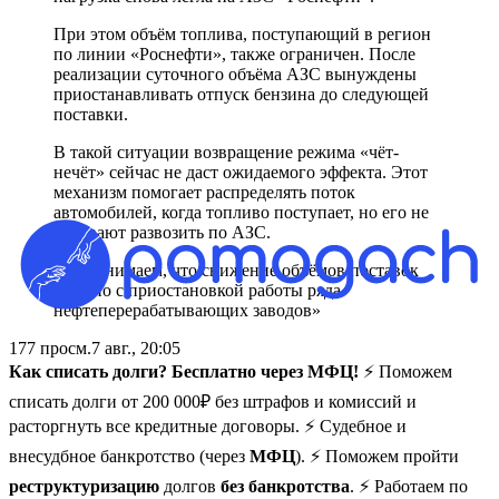
При этом объём топлива, поступающий в регион
по линии «Роснефти», также ограничен. После
реализации суточного объёма АЗС вынуждены
приостанавливать отпуск бензина до следующей
поставки.
В такой ситуации возвращение режима «чёт-
нечёт» сейчас не даст ожидаемого эффекта. Этот
механизм помогает распределять поток
автомобилей, когда топливо поступает, но его не
успевают развозить по АЗС.
Мы понимаем, что снижение объёмов поставок
связано с приостановкой работы ряда
нефтеперерабатывающих заводов»
177
просм.
7 авг., 20:05
Как списать долги? Бесплатно через МФЦ!
⚡ Поможем
списать долги от 200 000₽ без штрафов и комиссий и
расторгнуть все кредитные договоры. ⚡ Судебное и
внесудбное банкротство (через
МФЦ
). ⚡ Поможем пройти
реструктуризацию
долгов
без банкротства
. ⚡ Работаем по