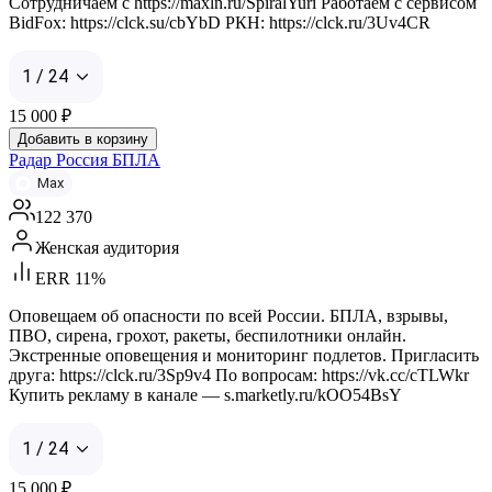
Сотрудничаем с https://maxln.ru/SpiralYuri Работаем с сервисом
BidFox: https://clck.su/cbYbD РКН: https://clck.ru/3Uv4CR
1 / 24
15 000
₽
Добавить в корзину
Радар Россия БПЛА
Max
122 370
Женская аудитория
ERR 11%
Оповещаем об опасности по всей России. БПЛА, взрывы,
ПВО, сирена, грохот, ракеты, беспилотники онлайн.
Экстренные оповещения и мониторинг подлетов. Пригласить
друга: https://clck.ru/3Sp9v4 По вопросам: https://vk.cc/cTLWkr
Купить рекламу в канале — s.marketly.ru/kOO54BsY
1 / 24
15 000
₽