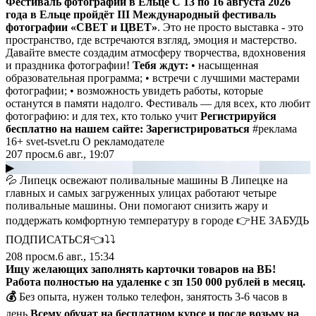
Фестиваль фотографии в Ельце
С 13 по 16 августа 2026
года в Ельце пройдёт III Международный фестиваль
фотографии «СВЕТ и ЦВЕТ»
. Это не просто выставка - это
пространство, где встречаются взгляд, эмоция и мастерство.
Давайте вместе создадим атмосферу творчества, вдохновения
и праздника фотографии!
Тебя ждут:
• насыщенная
образовательная программа; • встречи с лучшими мастерами
фотографии; • возможность увидеть работы, которые
останутся в памяти надолго. Фестиваль — для всех, кто любит
фотографию: и для тех, кто только учит
Регистрируйся
бесплатно на нашем сайте:
Зарегистрироваться
#реклама
16+ svet-tsvet.ru О рекламодателе
207
просм.
6 авг., 19:07
▶
💦 Липецк освежают поливальные машины В Липецке на
главных и самых загруженных улицах работают четыре
поливальные машины. Они помогают снизить жару и
поддержать комфортную температуру в городе 👉НЕ ЗАБУДЬ
ПОДПИСАТЬСЯ👈⤵️⤵️
208
просм.
6 авг., 15:34
Ищу желающих заполнять карточки товаров на ВБ!
Работа полностью на удаленке с зп 150 000 рублей в месяц.
💰
Без опыта, нужен только телефон, занятость 3-6 часов в
день
Всему обучат на бесплатном курсе и после возьму на