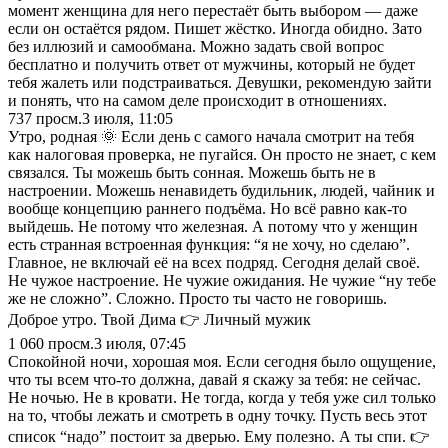
момент женщина для него перестаёт быть выбором — даже
если он остаётся рядом. Пишет жёстко. Иногда обидно. Зато
без иллюзий и самообмана. Можно задать свой вопрос
бесплатно и получить ответ от мужчины, который не будет
тебя жалеть или подстраиваться. Девушки, рекомендую зайти
и понять, что на самом деле происходит в отношениях.
737
просм.
3 июля, 11:05
Утро, родная 🌞 Если день с самого начала смотрит на тебя
как налоговая проверка, не пугайся. Он просто не знает, с кем
связался. Ты можешь быть сонная. Можешь быть не в
настроении. Можешь ненавидеть будильник, людей, чайник и
вообще концепцию раннего подъёма. Но всё равно как-то
выйдешь. Не потому что железная. А потому что у женщин
есть странная встроенная функция: “я не хочу, но сделаю”.
Главное, не включай её на всех подряд. Сегодня делай своё.
Не чужое настроение. Не чужие ожидания. Не чужие “ну тебе
же не сложно”. Сложно. Просто ты часто не говоришь.
Доброе утро. Твой Дима 👉 Личный мужик
1 060
просм.
3 июля, 07:45
Спокойной ночи, хорошая моя. Если сегодня было ощущение,
что ты всем что-то должна, давай я скажу за тебя: не сейчас.
Не ночью. Не в кровати. Не тогда, когда у тебя уже сил только
на то, чтобы лежать и смотреть в одну точку. Пусть весь этот
список “надо” постоит за дверью. Ему полезно. А ты спи. 👉