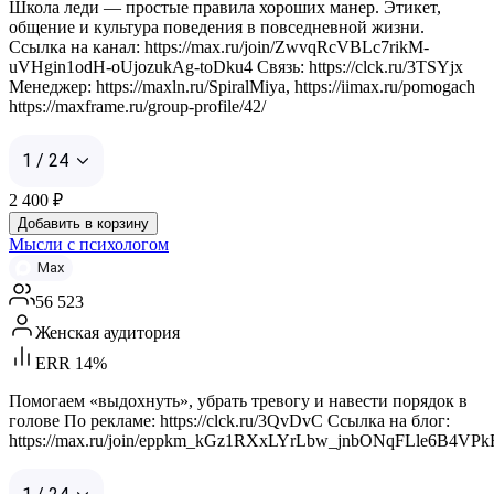
Школа леди — простые правила хороших манер. Этикет,
общение и культура поведения в повседневной жизни.
Ссылка на канал: https://max.ru/join/ZwvqRcVBLc7rikM-
uVHgin1odH-oUjozukAg-toDku4 Связь: https://clck.ru/3TSYjx
Менеджер: https://maxln.ru/SpiralMiya, https://iimax.ru/pomogach
https://maxframe.ru/group-profile/42/
1 / 24
2 400
₽
Добавить в корзину
Мысли с психологом
Max
56 523
Женская аудитория
ERR 14%
Помогаем «выдохнуть», убрать тревогу и навести порядок в
голове По рекламе: https://clck.ru/3QvDvC Ссылка на блог:
https://max.ru/join/eppkm_kGz1RXxLYrLbw_jnbONqFLle6B4VP