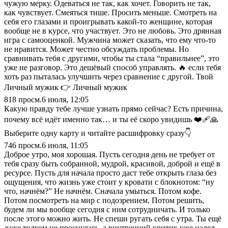
чужую мерку. Одеваться не так, как хочет. Говорить не так,
как чувствует. Смеяться тише. Просить меньше. Смотреть на
себя его глазами и проигрывать какой-то женщине, которая
вообще не в курсе, что участвует. Это не любовь. Это дрянная
игра с самооценкой. Мужчина может сказать, что ему что-то
не нравится. Может честно обсуждать проблемы. Но
сравнивать тебя с другими, чтобы ты стала “правильнее”, это
уже не разговор. Это дешёвый способ управлять. 🔥 если тебя
хоть раз пыталась улучшить через сравнение с другой. Твой
Личный мужик 👉 Личный мужик
818
просм.
6 июля, 12:05
Какую правду тебе лучше узнать прямо сейчас? Есть причина,
почему всё идёт именно так… и ты её скоро увидишь ❤️‍🩹🙏
Выберите одну карту и читайте расшифровку сразу👇
746
просм.
6 июля, 11:05
Доброе утро, моя хорошая. Пусть сегодня день не требует от
тебя сразу быть собранной, мудрой, красивой, доброй и ещё в
ресурсе. Пусть для начала просто даст тебе открыть глаза без
ощущения, что жизнь уже стоит у кровати с блокнотом: “ну
что, начнём?” Не начнём. Сначала умыться. Потом кофе.
Потом посмотреть на мир с подозрением. Потом решить,
будем ли мы вообще сегодня с ним сотрудничать. И только
после этого можно жить. Не спеши ругать себя с утра. Ты ещё
даже толком не проснулась, а внутренний критик уже надел