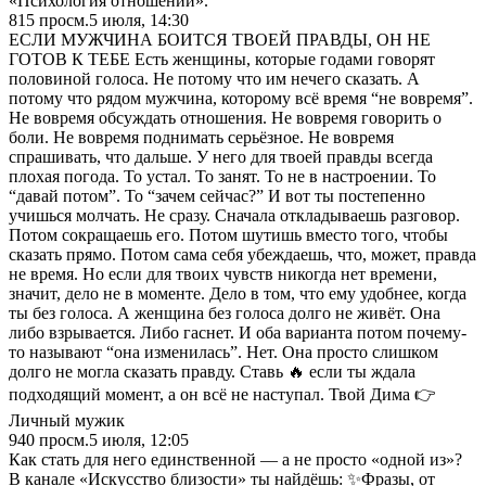
«Психология отношений».
815
просм.
5 июля, 14:30
ЕСЛИ МУЖЧИНА БОИТСЯ ТВОЕЙ ПРАВДЫ, ОН НЕ
ГОТОВ К ТЕБЕ Есть женщины, которые годами говорят
половиной голоса. Не потому что им нечего сказать. А
потому что рядом мужчина, которому всё время “не вовремя”.
Не вовремя обсуждать отношения. Не вовремя говорить о
боли. Не вовремя поднимать серьёзное. Не вовремя
спрашивать, что дальше. У него для твоей правды всегда
плохая погода. То устал. То занят. То не в настроении. То
“давай потом”. То “зачем сейчас?” И вот ты постепенно
учишься молчать. Не сразу. Сначала откладываешь разговор.
Потом сокращаешь его. Потом шутишь вместо того, чтобы
сказать прямо. Потом сама себя убеждаешь, что, может, правда
не время. Но если для твоих чувств никогда нет времени,
значит, дело не в моменте. Дело в том, что ему удобнее, когда
ты без голоса. А женщина без голоса долго не живёт. Она
либо взрывается. Либо гаснет. И оба варианта потом почему-
то называют “она изменилась”. Нет. Она просто слишком
долго не могла сказать правду. Ставь 🔥 если ты ждала
подходящий момент, а он всё не наступал. Твой Дима 👉
Личный мужик
940
просм.
5 июля, 12:05
Как стать для него единственной — а не просто «одной из»?
В канале «Искусство близости» ты найдёшь: ✨Фразы, от