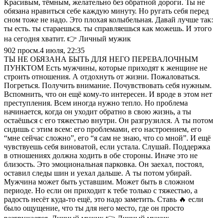
Красивым, тёмным, желательно без обратной дороги. Ты не
обязана нравиться себе каждую минуту. Но ругать себя перед
сном тоже не надо. Это плохая колыбельная. Давай лучше так:
ты есть. ты стараешься. ты справляешься как можешь. И этого
на сегодня хватит. 👉 Личный мужик
902
просм.
4 июля, 22:35
ТЫ НЕ ОБЯЗАНА БЫТЬ ДЛЯ НЕГО ПЕРЕВАЛОЧНЫМ
ПУНКТОМ Есть мужчины, которые приходят к женщине не
строить отношения. А отдохнуть от жизни. Пожаловаться.
Погреться. Получить внимание. Почувствовать себя нужным.
Вспомнить, что он ещё кому-то интересен. И вроде в этом нет
преступления. Всем иногда нужно тепло. Но проблема
начинается, когда он уходит обратно в свою жизнь, а ты
остаёшься с его тяжестью внутри. Он разгрузился. А ты потом
сидишь с этим всем: его проблемами, его настроением, его
“мне сейчас сложно”, его “я сам не знаю, что со мной”. И ещё
чувствуешь себя виноватой, если устала. Слушай. Поддержка
в отношениях должна ходить в обе стороны. Иначе это не
близость. Это эмоциональная парковка. Он заехал, постоял,
оставил следы шин и уехал дальше. А ты потом убирай.
Мужчина может быть уставшим. Может быть в сложном
периоде. Но если он приходит к тебе только с тяжестью, а
радость несёт куда-то ещё, это надо заметить. Ставь 🔥 если
было ощущение, что ты для него место, где он просто