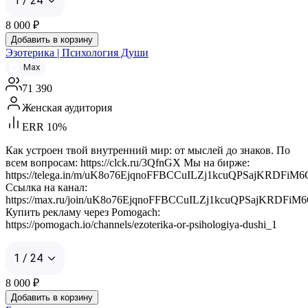
1 / 24
8 000
₽
Добавить в корзину
Эзотерика | Психология Души
Max
71 390
Женская аудитория
ERR 10%
Как устроен твой внутренний мир: от мыслей до знаков. По
всем вопросам: https://clck.ru/3QfnGX Мы на бирже:
https://telega.in/m/uK8o76EjqnoFFBCCuILZj1kcuQPSajKRDFi
Ссылка на канал:
https://max.ru/join/uK8o76EjqnoFFBCCuILZj1kcuQPSajKRDFi
Купить рекламу через Pomogach:
https://pomogach.io/channels/ezoterika-or-psihologiya-dushi_1
1 / 24
8 000
₽
Добавить в корзину