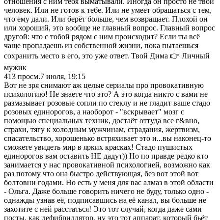
отношения с ним тебя выматывали. Иногда он просто не твой
человек. Или не готов к тебе. Или не умеет обращаться с тем,
что ему дали. Или берёт больше, чем возвращает. Плохой он
или хороший, это вообще не главный вопрос. Главный вопрос
другой: что с тобой рядом с ним происходит? Если ты всё
чаще пропадаешь из собственной жизни, пока пытаешься
сохранить место в его, это уже ответ. Твой Дима 👉 Личный
мужик
413
просм.
7 июля, 19:15
Вот не зря снимают аж целые сериалы про провокативную
психологию! Не знаете что это? А это когда никто с вами не
размазывает розовые сопли по стеклу и не гладит ваше стадо
розовых единорогов, а наоборот - "вскрывает" мозг с
помощью специальных техник, достаёт оттуда все г&вно,
страхи, тягу к холодным мужчинам, страдания, жертвизм,
спасательство, хорошенько встряхивает это и...вы наконец-то
сможете увидеть мир в ярких красках! Стадо пушистых
единорогов вам оставить НЕ дадут)) Но по правде редко кто
занимается у нас провокативной психологией, возможно как
раз потому что она быстро действующая, без вот этой вот
болтовни годами. Но есть у меня для вас алмаз в этой области
- Ольга. Даже больше говорить ничего не буду, только одно -
однажды узнав её, подписавшись на её канал, вы больше не
захотите с ней расстаться! Это тот случай, когда даже сами
посты, как дефибриллятор, ну это тот аппарат, который бьёт