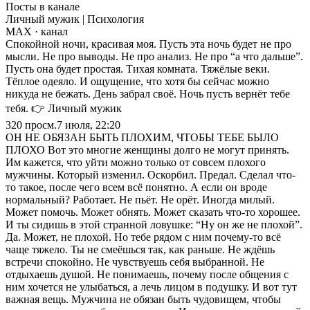
Посты в канале
Личный мужик | Психология
MAX
· канал
Спокойной ночи, красивая моя. Пусть эта ночь будет не про
мысли. Не про выводы. Не про анализ. Не про “а что дальше”.
Пусть она будет простая. Тихая комната. Тяжёлые веки.
Тёплое одеяло. И ощущение, что хотя бы сейчас можно
никуда не бежать. День забрал своё. Ночь пусть вернёт тебе
тебя. 👉 Личный мужик
320
просм.
7 июля, 22:20
ОН НЕ ОБЯЗАН БЫТЬ ПЛОХИМ, ЧТОБЫ ТЕБЕ БЫЛО
ПЛОХО Вот это многие женщины долго не могут принять.
Им кажется, что уйти можно только от совсем плохого
мужчины. Который изменил. Оскорбил. Предал. Сделал что-
то такое, после чего всем всё понятно. А если он вроде
нормальный? Работает. Не пьёт. Не орёт. Иногда милый.
Может помочь. Может обнять. Может сказать что-то хорошее.
И ты сидишь в этой странной ловушке: “Ну он же не плохой”.
Да. Может, не плохой. Но тебе рядом с ним почему-то всё
чаще тяжело. Ты не смеёшься так, как раньше. Не ждёшь
встречи спокойно. Не чувствуешь себя выбранной. Не
отдыхаешь душой. Не понимаешь, почему после общения с
ним хочется не улыбаться, а лечь лицом в подушку. И вот тут
важная вещь. Мужчина не обязан быть чудовищем, чтобы