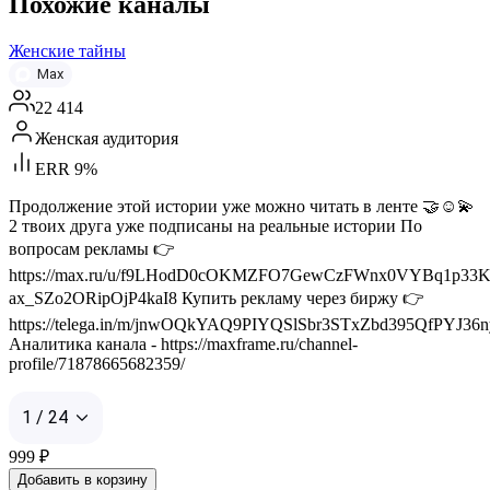
Похожие каналы
Женские тайны
Max
22 414
Женская аудитория
ERR 9%
Продолжение этой истории уже можно читать в ленте 🤝☺️💫
2 твоих друга уже подписаны на реальные истории По
вопросам рекламы 👉
https://max.ru/u/f9LHodD0cOKMZFO7GewCzFWnx0VYBq1p33K
ax_SZo2ORipOjP4kaI8 Купить рекламу через биржу 👉
https://telega.in/m/jnwOQkYAQ9PIYQSlSbr3STxZbd395QfPYJ36n
Аналитика канала - https://maxframe.ru/channel-
profile/71878665682359/
1 / 24
999
₽
Добавить в корзину