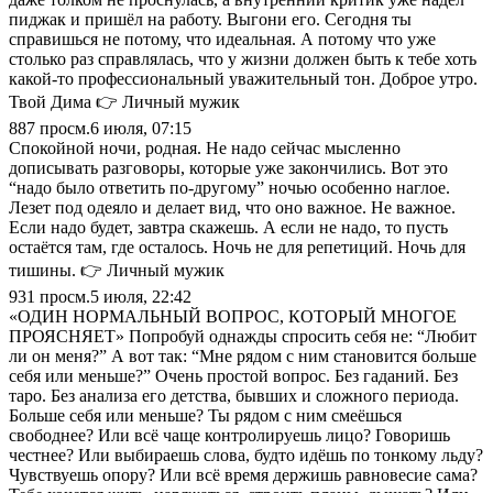
пиджак и пришёл на работу. Выгони его. Сегодня ты
справишься не потому, что идеальная. А потому что уже
столько раз справлялась, что у жизни должен быть к тебе хоть
какой-то профессиональный уважительный тон. Доброе утро.
Твой Дима 👉 Личный мужик
887
просм.
6 июля, 07:15
Спокойной ночи, родная. Не надо сейчас мысленно
дописывать разговоры, которые уже закончились. Вот это
“надо было ответить по-другому” ночью особенно наглое.
Лезет под одеяло и делает вид, что оно важное. Не важное.
Если надо будет, завтра скажешь. А если не надо, то пусть
остаётся там, где осталось. Ночь не для репетиций. Ночь для
тишины. 👉 Личный мужик
931
просм.
5 июля, 22:42
«ОДИН НОРМАЛЬНЫЙ ВОПРОС, КОТОРЫЙ МНОГОЕ
ПРОЯСНЯЕТ» Попробуй однажды спросить себя не: “Любит
ли он меня?” А вот так: “Мне рядом с ним становится больше
себя или меньше?” Очень простой вопрос. Без гаданий. Без
таро. Без анализа его детства, бывших и сложного периода.
Больше себя или меньше? Ты рядом с ним смеёшься
свободнее? Или всё чаще контролируешь лицо? Говоришь
честнее? Или выбираешь слова, будто идёшь по тонкому льду?
Чувствуешь опору? Или всё время держишь равновесие сама?