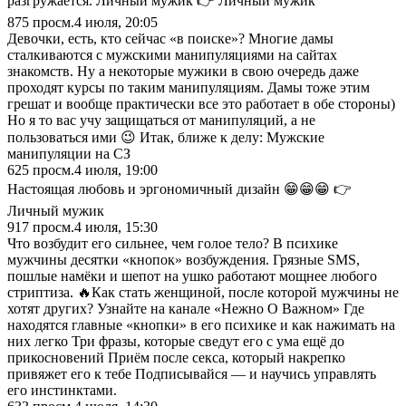
разгружается. Личный мужик 👉 Личный мужик
875
просм.
4 июля, 20:05
Девочки, есть, кто сейчас «в поиске»? Многие дамы
сталкиваются с мужскими манипуляциями на сайтах
знакомств. Ну а некоторые мужики в свою очередь даже
проходят курсы по таким манипуляциям. Дамы тоже этим
грешат и вообще практически все это работает в обе стороны)
Но я то вас учу защищаться от манипуляций, а не
пользоваться ими 😉 Итак, ближе к делу: Мужские
манипуляции на СЗ
625
просм.
4 июля, 19:00
Настоящая любовь и эргономичный дизайн 😁😁😁 👉
Личный мужик
917
просм.
4 июля, 15:30
Что возбудит его сильнее, чем голое тело? В психике
мужчины десятки «кнопок» возбуждения. Грязные SMS,
пошлые намёки и шепот на ушко работают мощнее любого
стриптиза. 🔥Как стать женщиной, после которой мужчины не
хотят других? Узнайте на канале «Нежно О Важном» Где
находятся главные «кнопки» в его психике и как нажимать на
них легко Три фразы, которые сведут его с ума ещё до
прикосновений Приём после секса, который накрепко
привяжет его к тебе Подписывайся — и научись управлять
его инстинктами.