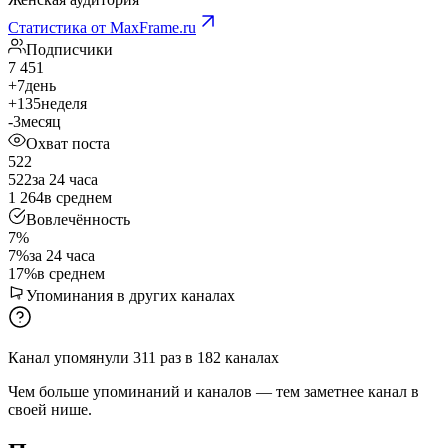
Статистика от MaxFrame.ru
Подписчики
7 451
+7
день
+135
неделя
-3
месяц
Охват поста
522
522
за 24 часа
1 264
в среднем
Вовлечённость
7%
7%
за 24 часа
17%
в среднем
Упоминания в других каналах
Канал упомянули
311
раз
в
182
каналах
Чем больше упоминаний и каналов — тем заметнее канал в
своей нише.