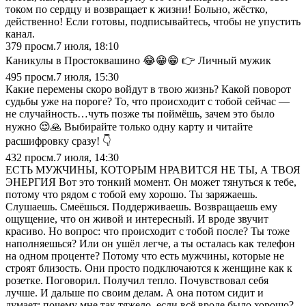
током по сердцу и возвращает к жизни! Больно, жёстко,
действенно! Если готовы, подписывайтесь, чтобы не упустить
канал.
379
просм.
7 июля, 18:10
Каникулы в Простоквашино 😂😁😁 👉 Личный мужик
495
просм.
7 июля, 15:30
Какие перемены скоро войдут в твою жизнь? Какой поворот
судьбы уже на пороге? То, что происходит с тобой сейчас —
не случайность…чуть позже ты поймёшь, зачем это было
нужно 😌🙏 Выбирайте только одну карту и читайте
расшифровку сразу! 👇
432
просм.
7 июля, 14:30
ЕСТЬ МУЖЧИНЫ, КОТОРЫМ НРАВИТСЯ НЕ ТЫ, А ТВОЯ
ЭНЕРГИЯ Вот это тонкий момент. Он может тянуться к тебе,
потому что рядом с тобой ему хорошо. Ты заряжаешь.
Слушаешь. Смеёшься. Поддерживаешь. Возвращаешь ему
ощущение, что он живой и интересный. И вроде звучит
красиво. Но вопрос: что происходит с тобой после? Ты тоже
наполняешься? Или он ушёл легче, а ты осталась как телефон
на одном проценте? Потому что есть мужчины, которые не
строят близость. Они просто подключаются к женщине как к
розетке. Поговорил. Получил тепло. Почувствовал себя
лучше. И дальше по своим делам. А она потом сидит и
думает: почему мне так тяжело, если всё вроде было хорошо?