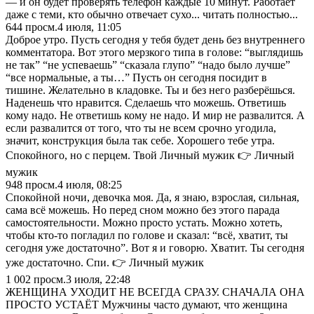
— и он будет проверять телефон каждые 10 минут. Работает
даже с теми, кто обычно отвечает сухо... читать полностью...
644
просм.
4 июля, 11:05
Доброе утро. Пусть сегодня у тебя будет день без внутреннего
комментатора. Вот этого мерзкого типа в голове: “выглядишь
не так” “не успеваешь” “сказала глупо” “надо было лучше”
“все нормальные, а ты…” Пусть он сегодня посидит в
тишине. Желательно в кладовке. Ты и без него разберёшься.
Наденешь что нравится. Сделаешь что можешь. Ответишь
кому надо. Не ответишь кому не надо. И мир не развалится. А
если развалится от того, что ты не всем срочно угодила,
значит, конструкция была так себе. Хорошего тебе утра.
Спокойного, но с перцем. Твой Личный мужик 👉 Личный
мужик
948
просм.
4 июля, 08:25
Спокойной ночи, девочка моя. Да, я знаю, взрослая, сильная,
сама всё можешь. Но перед сном можно без этого парада
самостоятельности. Можно просто устать. Можно хотеть,
чтобы кто-то погладил по голове и сказал: “всё, хватит, ты
сегодня уже достаточно”. Вот я и говорю. Хватит. Ты сегодня
уже достаточно. Спи. 👉 Личный мужик
1 002
просм.
3 июля, 22:48
ЖЕНЩИНА УХОДИТ НЕ ВСЕГДА СРАЗУ. СНАЧАЛА ОНА
ПРОСТО УСТАЁТ Мужчины часто думают, что женщина