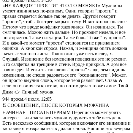
633
просм.
4 июля, 14:30
«НЕ КАЖДОЕ “ПРОСТИ” ЧТО-ТО МЕНЯЕТ» Мужчины
умеют извиняться по-разному. Один говорит “прости” и
правда старается больше так не делать. Другой говорит
“прости”, чтобы быстрее закрыть тему. И вот второе опаснее.
Потому что вроде конфликт закончился. Он извинился. Ты
смягчилась. Можно жить дальше. Но проходит неделя, и всё
повторяется. Та же ситуация. Та же боль. То же “ну прости”.
И в какой-то момент “прости” становится не признанием
ошибки. А кнопкой сброса. Нажал, и женщина опять должна
начать с чистого листа. Только лист уже весь в следах.
Слушай. Извинение без изменения поведения это не ремонт.
Это салфетка на трещине в стене. Вроде прикрыл. А дом всё
равно едет. И если ты слышишь “прости” чаще, чем видишь
изменения, не спеши радоваться его “осознанности”. Может,
он просто выучил слово, которое тебя размягчает. Ставь 🔥
если он извинялся красиво, но потом делал то же самое. Твой
Дима 👉 Личный мужик
944
просм.
4 июля, 12:05
❗️5 СООБЩЕНИЙ, ПОСЛЕ КОТОРЫХ МУЖЧИНА
НАЧИНАЕТ ПИСАТЬ ПЕРВЫМ Переписка может убить
интерес… или заставить мужчину думать о тебе весь день.
Есть несколько сообщений, которые включают его внимание и
заставляют возвращаться в диалог снова. Напиши это вечером