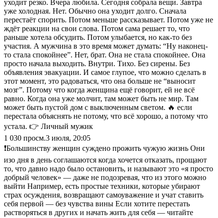
уходит резко. Вчера любила. Сегодня собрала вещи. Завтра
уже холодная. Нет. Обычно она уходит долго. Сначала
перестаёт спорить. Потом меньше рассказывает. Потом уже не
ждёт реакции на свои слова. Потом сама решает то, что
раньше хотела обсудить. Потом улыбается, но как-то без
участия. А мужчина в это время может думать: “Ну наконец-
то стала спокойнее”. Нет, брат. Она не стала спокойнее. Она
просто начала выходить. Внутри. Тихо. Без сирены. Без
объявления эвакуации. И самое глупое, что можно сделать в
этот момент, это радоваться, что она больше не “выносит
мозг”. Потому что когда женщина ещё говорит, ей не всё
равно. Когда она уже молчит, там может быть не мир. Там
может быть пустой дом с выключенным светом. 🔥 если
перестала объяснять не потому, что всё хорошо, а потому что
устала. 👉 Личный мужик
1 030
просм.
3 июля, 20:05
❗️Большинству женщин суждено прожить чужую жизнь Они
изо дня в день соглашаются когда хочется отказать, прощают
то, что давно надо было остановить, и называют это «я просто
добрый человек» — даже не подозревая, что из этого можно
выйти Например, есть простые техники, которые убирают
страх осуждения, возвращают самоуважение и учат ставить
себя первой — без чувства вины Если хотите перестать
растворяться в других и начать жить для себя — читайте