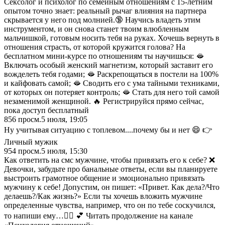
Сексолог и психолог по семейным отношениям с 15-летним
опытом точно знает: реальный рычаг влияния на партнера
скрывается у него под молнией.🔞 Научись владеть этим
инструментом, и он снова станет твоим влюбленным
мальчишкой, готовым носить тебя на руках. Хочешь вернуть в
отношения страсть, от которой кружится голова? На
бесплатном мини-курсе по отношениям ты научишься: 🫦
Включать особый женский магнетизм, который заставит его
вожделеть тебя годами; 🫦 Раскрепощаться в постели на 100%
и кайфовать самой; 🫦 Сводить его с ума тайными техниками,
от которых он потеряет контроль; 🫦 Стать для него той самой
незаменимой женщиной. 🔥 Регистрируйся прямо сейчас,
пока доступ бесплатный
856
просм.
5 июля, 19:05
Ну учитывая ситуацию с топлевом....почему бы и нет 😄 👉
Личный мужик
954
просм.
5 июля, 15:30
Как ответить на смс мужчине, чтобы привязать его к себе? ❌
Девочки, забудьте про банальные ответы, если вы планируете
выстроить грамотное общение и эмоционально привязать
мужчину к себе! Допустим, он пишет: «Привет. Как дела?/Что
делаешь?/Как жизнь?» Если ты хочешь вложить мужчине
определенные чувства, например, что он по тебе соскучился,
то напиши ему…👇🏻 💕 Читать продолжение на канале