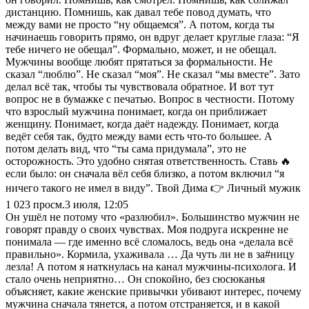
дистанцию. Помнишь, как давал тебе повод думать, что
между вами не просто “ну общаемся”. А потом, когда ты
начинаешь говорить прямо, он вдруг делает круглые глаза: “Я
тебе ничего не обещал”. Формально, может, и не обещал.
Мужчины вообще любят прятаться за формальности. Не
сказал “люблю”. Не сказал “моя”. Не сказал “мы вместе”. Зато
делал всё так, чтобы ты чувствовала обратное. И вот тут
вопрос не в бумажке с печатью. Вопрос в честности. Потому
что взрослый мужчина понимает, когда он приближает
женщину. Понимает, когда даёт надежду. Понимает, когда
ведёт себя так, будто между вами есть что-то большее. А
потом делать вид, что “ты сама придумала”, это не
осторожность. Это удобно снятая ответственность. Ставь 🔥
если было: он сначала вёл себя близко, а потом включил “я
ничего такого не имел в виду”. Твой Дима 👉 Личный мужик
1 023
просм.
3 июля, 12:05
Он ушёл не потому что «разлюбил». Большинство мужчин не
говорят правду о своих чувствах. Моя подруга искренне не
понимала — где именно всё сломалось, ведь она «делала всё
правильно». Кормила, ухаживала … Да чуть ли не в за#ницу
лезла! А потом я наткнулась на канал мужчины-психолога. И
стало очень неприятно… Он спокойно, без сюсюканья
объясняет, какие женские привычки убивают интерес, почему
мужчина сначала тянется, а потом отстраняется, и в какой