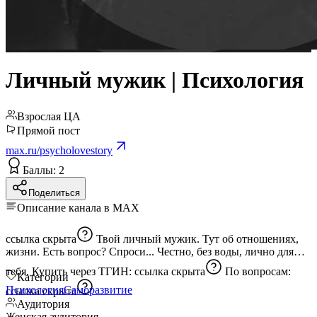
Личный мужик | Психология
Взрослая ЦА
Прямой пост
max.ru/psycholovestory
Баллы: 2
Поделиться
Описание канала в MAX
ссылка скрыта
Твой личный мужик. Тут об отношениях,
жизни. Есть вопрос? Спроси... Честно, без воды, лично для
тебя. Купить через ТГИН:
ссылка скрыта
По вопросам:
Категории
Психология
Саморазвитие
ссылка скрыта
Аудитория
Женская аудитория