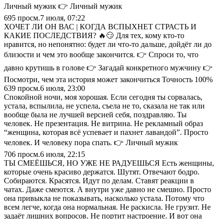
Личный мужик 👉 Личный мужик
695
просм.
7 июля, 07:22
ХОЧЕТ ЛИ ОН ВАС | КОГДА ВСПЫХНЕТ СТРАСТЬ И
КАКИЕ ПОСЛЕДСТВИЯ? 🔥😏 Для тех, кому кто-то
нравится, но непонятно: будет ли что-то дальше, дойдёт ли до
близости и чем это вообще закончится. 👉 Спроси то, что
давно крутишь в голове 👉 Загадай конкретного мужчину 👉
Посмотри, чем эта история может закончиться Точность 100%
639
просм.
6 июля, 23:00
Спокойной ночи, моя хорошая. Если сегодня ты сорвалась,
устала, вспылила, не успела, съела не то, сказала не так или
вообще была не лучшей версией себя, поздравляю. Ты
человек. Не презентация. Не витрина. Не рекламный образ
“женщина, которая всё успевает и пахнет лавандой”. Просто
человек. И человеку пора спать. 👉 Личный мужик
706
просм.
6 июля, 22:15
ТЫ СМЕЁШЬСЯ, НО УЖЕ НЕ РАДУЕШЬСЯ Есть женщины,
которые очень красиво держатся. Шутят. Отвечают бодро.
Собираются. Красятся. Идут по делам. Ставят реакции в
чатах. Даже смеются. А внутри уже давно не смешно. Просто
она привыкла не показывать, насколько устала. Потому что
всем легче, когда она нормальная. Не раскисла. Не грузит. Не
задаёт лишних вопросов. Не портит настроение. И вот она