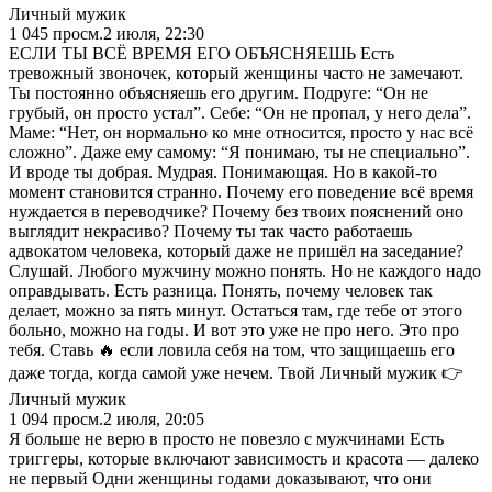
Личный мужик
1 045
просм.
2 июля, 22:30
ЕСЛИ ТЫ ВСЁ ВРЕМЯ ЕГО ОБЪЯСНЯЕШЬ Есть
тревожный звоночек, который женщины часто не замечают.
Ты постоянно объясняешь его другим. Подруге: “Он не
грубый, он просто устал”. Себе: “Он не пропал, у него дела”.
Маме: “Нет, он нормально ко мне относится, просто у нас всё
сложно”. Даже ему самому: “Я понимаю, ты не специально”.
И вроде ты добрая. Мудрая. Понимающая. Но в какой-то
момент становится странно. Почему его поведение всё время
нуждается в переводчике? Почему без твоих пояснений оно
выглядит некрасиво? Почему ты так часто работаешь
адвокатом человека, который даже не пришёл на заседание?
Слушай. Любого мужчину можно понять. Но не каждого надо
оправдывать. Есть разница. Понять, почему человек так
делает, можно за пять минут. Остаться там, где тебе от этого
больно, можно на годы. И вот это уже не про него. Это про
тебя. Ставь 🔥 если ловила себя на том, что защищаешь его
даже тогда, когда самой уже нечем. Твой Личный мужик 👉
Личный мужик
1 094
просм.
2 июля, 20:05
Я больше не верю в просто не повезло с мужчинами Есть
триггеры, которые включают зависимость и красота — далеко
не первый Одни женщины годами доказывают, что они