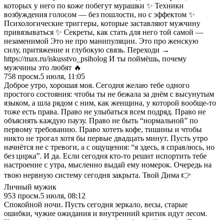
которых у него по коже побегут мурашки ✨ Техники
возбуждения голосом — без пошлости, но с эффектом ✨
Психологические триггеры, которые заставляют мужчину
привязываться ✨ Секреты, как стать для него той самой —
незаменимой Это не про манипуляции. Это про женскую
силу, притяжение и глубокую связь. Переходи →
https://max.ru/iskusstvo_psiholog И ты поймёшь, почему
мужчины это любят 🔥
758
просм.
5 июля, 11:05
Доброе утро, хорошая моя. Сегодня желаю тебе одного
простого состояния: чтобы ты не бежала за днём с высунутым
языком, а шла рядом с ним, как женщина, у которой вообще-то
тоже есть права. Право не улыбаться всем подряд. Право не
объяснять каждую паузу. Право не быть “нормальной” по
первому требованию. Право хотеть кофе, тишины и чтобы
никто не трогал хотя бы первые двадцать минут. Пусть утро
начнётся не с тревоги, а с ощущения: “я здесь, я справлюсь, но
без цирка”. И да. Если сегодня кто-то решит испортить тебе
настроение с утра, мысленно выдай ему номерок. Очередь на
твою нервную систему сегодня закрыта. Твой Дима 👉
Личный мужик
953
просм.
5 июля, 08:12
Спокойной ночи. Пусть сегодня зеркало, весы, старые
ошибки, чужие ожидания и внутренний критик идут лесом.