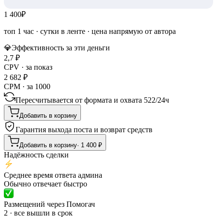
1 400
₽
топ 1 час
·
сутки в ленте
· цена напрямую от автора
💎
Эффективность за эти деньги
2,7
₽
CPV · за показ
2 682
₽
CPM · за 1000
Пересчитывается от формата и охвата
522
/
24ч
Добавить в корзину
Гарантия выхода поста и возврат средств
Добавить в корзину
·
1 400
₽
Надёжность сделки
Среднее время ответа админа
Обычно отвечает быстро
Размещений через Помогач
2 · все вышли в срок