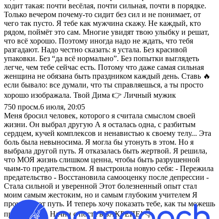
ходит такая: почти весёлая, почти сильная, почти в порядке.
Только вечером почему-то сидит без сил и не понимает, от
чего так пусто. Я тебе как мужчина скажу. Не каждый, кто
рядом, поймёт это сам. Многие увидят твою улыбку и решат,
что всё хорошо. Поэтому иногда надо не ждать, что тебя
разгадают. Надо честно сказать: я устала. Без красивой
упаковки. Без “да всё нормально”. Без попытки выглядеть
легче, чем тебе сейчас есть. Потому что даже самая сильная
женщина не обязана быть праздником каждый день. Ставь 🔥
если бывало: все думали, что ты справляешься, а ты просто
хорошо изображала. Твой Дима 👉 Личный мужик
750
просм.
6 июля, 20:05
Меня бросил человек, которого я считала смыслом своей
жизни. Он выбрал другую А я осталась одна, с разбитым
сердцем, кучей комплексов и ненавистью к своему телу... Эта
боль была невыносима. Я могла бы утонуть в этом. Но я
выбрала другой путь. Я отказалась быть жертвой. Я решила,
что МОЯ жизнь слишком ценна, чтобы быть разрушенной
чьим-то предательством. Я выстроила новую себя: - Пережила
предательство - Восстановила самооценку после депрессии -
Стала сильной и уверенной Этот болезненный опыт стал
моим самым жестоким, но и самым глубоким учителем Я
прошла этот путь. И теперь хочу показать тебе, как ты можешь
пройти свой. Начни с поста в ЗАКРЕПЕ! 👇