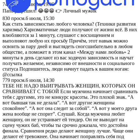
741
просм.
6 июля, 19:05
Папа разрешил! 😂😁😁 👉 Личный мужик
830
просм.
6 июля, 15:30
Как стать зависимостью любого человека? (Техники развития
харизмы) Харизматичные люди получают от жизни всё. В них
влюбляются за 1 минуту, слушают с восхищением и
выполняют любую их просьбу Причём, этот навык можно
освоить за пару дней и выглядеть сногсшибательно в любом
обществе, а поможет в этом канал «Между нами любовь» 2
минуты в день сделают из вас ходячую зависимость и научат
получать желаемое, независимо от внешности и социального
статуса Подпишитесь, люди начнут падать к вашим ногам:
@ссылка
779
просм.
6 июля, 14:30
ТЕБЕ НЕ НАДО ВЫИГРЫВАТЬ ЖЕНЩИН, КОТОРЫХ ОН
СРАВНИВАЕТ С ТОБОЙ Если мужчина начинает сравнивать
тебя с другими, это не конкурс красоты. Это плохой знак. “А
вот бывшая так не делала”. “А вот другие женщины
спокойнее”. “А вот она следит за собой”. “А вот у моего друга
жена вообще не спорит”. Слушай. Когда мужчина любит
женщину, он не устраивает ей тендер. Он не выводит на
сцену чужих баб, чтобы ты срочно доказала, что достойна
финала. Сравнения редко делают женщину лучше. Чаще они
делают её тревожнее. Она начинает поправлять себя под