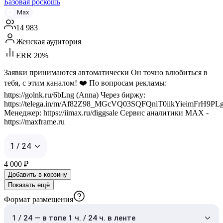
Базовая роскошь
Max
14 983
Женская аудитория
ERR 20%
Заявки принимаются автоматически Он точно влюбиться в
тебя, с этим каналом! ❤️ По вопросам рекламы:
https://golnk.ru/6bLng (Anna) Через биржу:
https://telega.in/m/Af82Z98_MGcVQ03SQFQniT0iikYieimFrH9
Менеджер: https://iimax.ru/diggsale Сервис аналитики MAX -
https://maxframe.ru
1 / 24
4 000
₽
Добавить в корзину
Показать ещё
Формат размещения
1 / 24 — в топе 1 ч. / 24 ч. в ленте