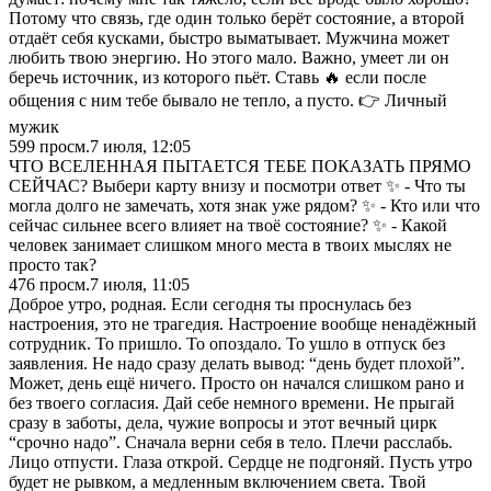
Потому что связь, где один только берёт состояние, а второй
отдаёт себя кусками, быстро выматывает. Мужчина может
любить твою энергию. Но этого мало. Важно, умеет ли он
беречь источник, из которого пьёт. Ставь 🔥 если после
общения с ним тебе бывало не тепло, а пусто. 👉 Личный
мужик
599
просм.
7 июля, 12:05
ЧТО ВСЕЛЕННАЯ ПЫТАЕТСЯ ТЕБЕ ПОКАЗАТЬ ПРЯМО
СЕЙЧАС? Выбери карту внизу и посмотри ответ ✨ - Что ты
могла долго не замечать, хотя знак уже рядом? ✨ - Кто или что
сейчас сильнее всего влияет на твоё состояние? ✨ - Какой
человек занимает слишком много места в твоих мыслях не
просто так?
476
просм.
7 июля, 11:05
Доброе утро, родная. Если сегодня ты проснулась без
настроения, это не трагедия. Настроение вообще ненадёжный
сотрудник. То пришло. То опоздало. То ушло в отпуск без
заявления. Не надо сразу делать вывод: “день будет плохой”.
Может, день ещё ничего. Просто он начался слишком рано и
без твоего согласия. Дай себе немного времени. Не прыгай
сразу в заботы, дела, чужие вопросы и этот вечный цирк
“срочно надо”. Сначала верни себя в тело. Плечи расслабь.
Лицо отпусти. Глаза открой. Сердце не подгоняй. Пусть утро
будет не рывком, а медленным включением света. Твой