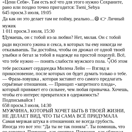
«Цени Себя». Там есть всё что для этого нужно Сохраните,
рано или поздно точно пригодится: Tseni_Sebya
645
просм.
3 июля, 19:05
Да как он это делает там не пойму, реально....😄 👉 Личный
мужик
1 011
просм.
3 июля, 15:30
❗️Думаешь, он с тобой из-за любви? Нет, милая. Он с тобой
ради вкусного ужина и секса, в которых ты ему никогда не
отказываешь. Ты достойна, чтобы он дрожал от одной твоей
улыбки и бегал за тобой в надежде на простой поцелуй. Всё,
что тебе нужно — понять слабости мужского пола. 👇Об этом
тебе расскажет сердцеедка Милена Лейн — Взгляд и
прикосновение, после которых он будет думать только о тебе.
— Фраза-ловушка , которая заставит его самого предлагать
серьёзные отношения. — Принцип «запретного плода»,
который привяжет его сильнее, чем любая привычка. Хочешь,
чтобы его интерес превратился в одержимость?
Подписывайся !
658
просм.
3 июля, 14:30
МУЖЧИНА, КОТОРЫЙ ХОЧЕТ БЫТЬ В ТВОЕЙ ЖИЗНИ,
НЕ ДЕЛАЕТ ВИД, ЧТО ТЫ САМА ВСЁ ПРИДУМАЛА
Самая мерзкая штука в отношениях не всегда грубость.
Иногда это вот это: “Да ты не так поняла”. Ты помнишь, что
он говорил. Помнишь, как смотрел. Помнишь, как сближал