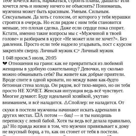
Тебе хочется жить, наряжаться, строить планы, дышать? Или
хочется лечь и никому ничего не объяснять? Понимаешь,
мужчина может быть красивым. Умным. Сильным.
Сексуальным. Да хоть с голосом, от которого у тебя мурашки
строятся в очередь. Но если рядом с ним тебя становится
меньше, это плохая сделка. Даже если сердце пока спорит.
Кстати, именно такие вопросы мы с «Мужчиной в твоей
голове» и разбираем в курсе «Не может или не хочет?». Без
давления. Просто если тебе надоело угадывать, пост с курсом
закреплён сверху. Личный мужик 👉 Личный мужик
1 048
просм.
5 июля, 20:05
💔 Отношения на грани: как не превратиться из любимой
женщины в удобную сожительницу? Девочки, ну сколько
можно обманывать себя? Вы живете как добрые приятели.
Вроде спите в одной кровати, но между вами как-будто
бетонная стена холода. Он рядом, всё тихо-мирно, но он тебя
просто НЕ ХОЧЕТ. Женская интуиция ведь всё чувствует.
Многие думают: Буду идеальной хозяйкой, укутаю
вниманием, и всё наладится. ⚠️Спойлер: не наладится. От
скуки в постели мужчины начинают искать адреналин в
других местах. 💥А потом — бац! — и ты находишь
переписку с левой бабой. Хотя ты ведь всё делала правильно,
да? Но правда жизни в том, что мужчин привязывает к дому
не вкусный борщ, а то, как он стонет от тебя в постели.