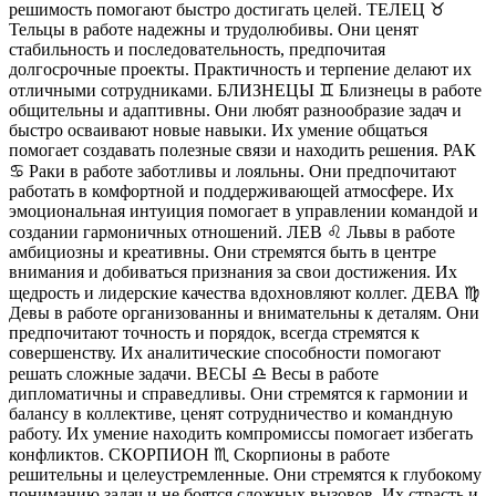
решимость помогают быстро достигать целей. ТЕЛЕЦ ♉️
Тельцы в работе надежны и трудолюбивы. Они ценят
стабильность и последовательность, предпочитая
долгосрочные проекты. Практичность и терпение делают их
отличными сотрудниками. БЛИЗНЕЦЫ ♊️ Близнецы в работе
общительны и адаптивны. Они любят разнообразие задач и
быстро осваивают новые навыки. Их умение общаться
помогает создавать полезные связи и находить решения. РАК
♋️ Раки в работе заботливы и лояльны. Они предпочитают
работать в комфортной и поддерживающей атмосфере. Их
эмоциональная интуиция помогает в управлении командой и
создании гармоничных отношений. ЛЕВ ♌️ Львы в работе
амбициозны и креативны. Они стремятся быть в центре
внимания и добиваться признания за свои достижения. Их
щедрость и лидерские качества вдохновляют коллег. ДЕВА ♍️
Девы в работе организованны и внимательны к деталям. Они
предпочитают точность и порядок, всегда стремятся к
совершенству. Их аналитические способности помогают
решать сложные задачи. ВЕСЫ ♎️ Весы в работе
дипломатичны и справедливы. Они стремятся к гармонии и
балансу в коллективе, ценят сотрудничество и командную
работу. Их умение находить компромиссы помогает избегать
конфликтов. СКОРПИОН ♏️ Скорпионы в работе
решительны и целеустремленные. Они стремятся к глубокому
пониманию задач и не боятся сложных вызовов. Их страсть и