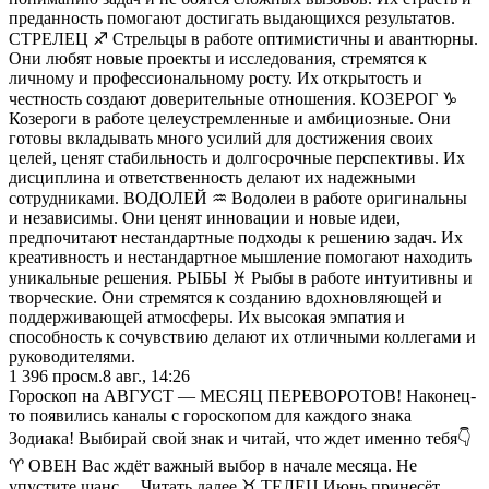
преданность помогают достигать выдающихся результатов.
СТРЕЛЕЦ ♐️ Стрельцы в работе оптимистичны и авантюрны.
Они любят новые проекты и исследования, стремятся к
личному и профессиональному росту. Их открытость и
честность создают доверительные отношения. КОЗЕРОГ ♑️
Козероги в работе целеустремленные и амбициозные. Они
готовы вкладывать много усилий для достижения своих
целей, ценят стабильность и долгосрочные перспективы. Их
дисциплина и ответственность делают их надежными
сотрудниками. ВОДОЛЕЙ ♒️ Водолеи в работе оригинальны
и независимы. Они ценят инновации и новые идеи,
предпочитают нестандартные подходы к решению задач. Их
креативность и нестандартное мышление помогают находить
уникальные решения. РЫБЫ ♓️ Рыбы в работе интуитивны и
творческие. Они стремятся к созданию вдохновляющей и
поддерживающей атмосферы. Их высокая эмпатия и
способность к сочувствию делают их отличными коллегами и
руководителями.
1 396
просм.
8 авг., 14:26
Гороскоп на АВГУСТ — МЕСЯЦ ПЕРЕВОРОТОВ! Наконец-
то появились каналы с гороскопом для каждого знака
Зодиака! Выбирай свой знак и читай, что ждет именно тебя👇
♈️ ОВЕН Вас ждёт важный выбор в начале месяца. Не
упустите шанс… Читать далее ♉️ ТЕЛЕЦ Июнь принесёт