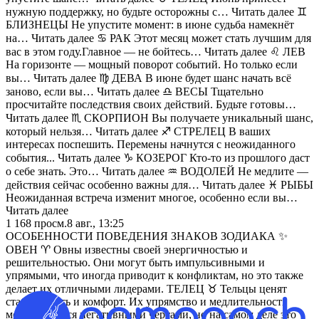
нужную поддержку, но будьте осторожны с… Читать далее ♊️
БЛИЗНЕЦЫ Не упустите момент: в июне судьба намекнёт
на… Читать далее ♋️ РАК Этот месяц может стать лучшим для
вас в этом году.Главное — не бойтесь… Читать далее ♌️ ЛЕВ
На горизонте — мощный поворот событий. Но только если
вы… Читать далее ♍️ ДЕВА В июне будет шанс начать всё
заново, если вы… Читать далее ♎️ ВЕСЫ Тщательно
просчитайте последствия своих действий. Будьте готовы…
Читать далее ♏️ СКОРПИОН Вы получаете уникальный шанс,
который нельзя… Читать далее ♐️ СТРЕЛЕЦ В ваших
интересах поспешить. Перемены начнутся с неожиданного
события... Читать далее ♑️ КОЗЕРОГ Кто-то из прошлого даст
о себе знать. Это… Читать далее ♒️ ВОДОЛЕЙ Не медлите —
действия сейчас особенно важны для… Читать далее ♓️ РЫБЫ
Неожиданная встреча изменит многое, особенно если вы…
Читать далее
1 168
просм.
8 авг., 13:25
ОСОБЕННОСТИ ПОВЕДЕНИЯ ЗНАКОВ ЗОДИАКА ✨
ОВЕН ♈️ Овны известны своей энергичностью и
решительностью. Они могут быть импульсивными и
упрямыми, что иногда приводит к конфликтам, но это также
делает их отличными лидерами. ТЕЛЕЦ ♉️ Тельцы ценят
стабильность и комфорт. Их упрямство и медлительность
могут казаться негативными чертами, но на самом деле это