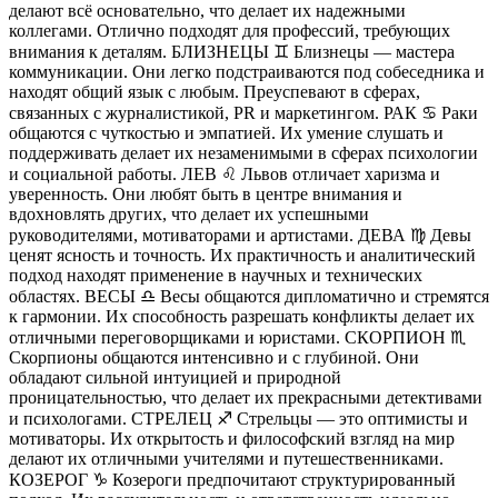
делают всё основательно, что делает их надежными
коллегами. Отлично подходят для профессий, требующих
внимания к деталям. БЛИЗНЕЦЫ ♊️ Близнецы — мастера
коммуникации. Они легко подстраиваются под собеседника и
находят общий язык с любым. Преуспевают в сферах,
связанных с журналистикой, PR и маркетингом. РАК ♋️ Раки
общаются с чуткостью и эмпатией. Их умение слушать и
поддерживать делает их незаменимыми в сферах психологии
и социальной работы. ЛЕВ ♌️ Львов отличает харизма и
уверенность. Они любят быть в центре внимания и
вдохновлять других, что делает их успешными
руководителями, мотиваторами и артистами. ДЕВА ♍️ Девы
ценят ясность и точность. Их практичность и аналитический
подход находят применение в научных и технических
областях. ВЕСЫ ♎️ Весы общаются дипломатично и стремятся
к гармонии. Их способность разрешать конфликты делает их
отличными переговорщиками и юристами. СКОРПИОН ♏️
Скорпионы общаются интенсивно и с глубиной. Они
обладают сильной интуицией и природной
проницательностью, что делает их прекрасными детективами
и психологами. СТРЕЛЕЦ ♐️ Стрельцы — это оптимисты и
мотиваторы. Их открытость и философский взгляд на мир
делают их отличными учителями и путешественниками.
КОЗЕРОГ ♑️ Козероги предпочитают структурированный