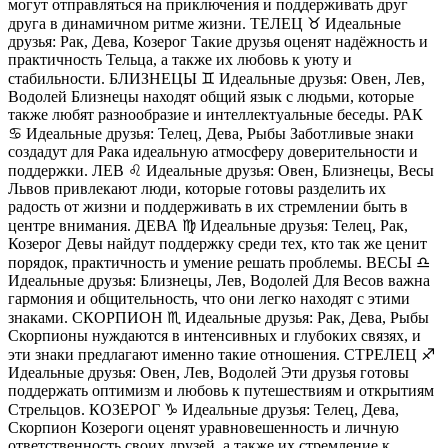
могут отправляться на приключения и поддерживать друг
друга в динамичном ритме жизни. ТЕЛЕЦ ♉️ Идеальные
друзья: Рак, Дева, Козерог Такие друзья оценят надёжность и
практичность Тельца, а также их любовь к уюту и
стабильности. БЛИЗНЕЦЫ ♊️ Идеальные друзья: Овен, Лев,
Водолей Близнецы находят общий язык с людьми, которые
также любят разнообразие и интеллектуальные беседы. РАК
♋️ Идеальные друзья: Телец, Дева, Рыбы Заботливые знаки
создадут для Рака идеальную атмосферу доверительности и
поддержки. ЛЕВ ♌️ Идеальные друзья: Овен, Близнецы, Весы
Львов привлекают люди, которые готовы разделить их
радость от жизни и поддерживать в их стремлении быть в
центре внимания. ДЕВА ♍️ Идеальные друзья: Телец, Рак,
Козерог Девы найдут поддержку среди тех, кто так же ценит
порядок, практичность и умение решать проблемы. ВЕСЫ ♎️
Идеальные друзья: Близнецы, Лев, Водолей Для Весов важна
гармония и общительность, что они легко находят с этими
знаками. СКОРПИОН ♏️ Идеальные друзья: Рак, Дева, Рыбы
Скорпионы нуждаются в интенсивных и глубоких связях, и
эти знаки предлагают именно такие отношения. СТРЕЛЕЦ ♐️
Идеальные друзья: Овен, Лев, Водолей Эти друзья готовы
поддержать оптимизм и любовь к путешествиям и открытиям
Стрельцов. КОЗЕРОГ ♑️ Идеальные друзья: Телец, Дева,
Скорпион Козероги оценят уравновешенность и личную
ответственность своих друзей, а также их стремление к