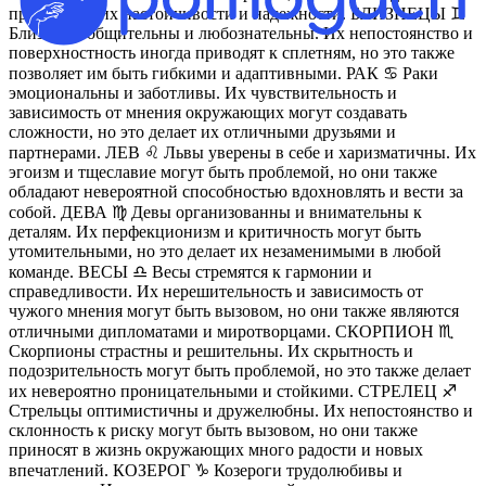
проявление их настойчивости и надежности. БЛИЗНЕЦЫ ♊️
Близнецы общительны и любознательны. Их непостоянство и
поверхностность иногда приводят к сплетням, но это также
позволяет им быть гибкими и адаптивными. РАК ♋️ Раки
эмоциональны и заботливы. Их чувствительность и
зависимость от мнения окружающих могут создавать
сложности, но это делает их отличными друзьями и
партнерами. ЛЕВ ♌️ Львы уверены в себе и харизматичны. Их
эгоизм и тщеславие могут быть проблемой, но они также
обладают невероятной способностью вдохновлять и вести за
собой. ДЕВА ♍️ Девы организованны и внимательны к
деталям. Их перфекционизм и критичность могут быть
утомительными, но это делает их незаменимыми в любой
команде. ВЕСЫ ♎️ Весы стремятся к гармонии и
справедливости. Их нерешительность и зависимость от
чужого мнения могут быть вызовом, но они также являются
отличными дипломатами и миротворцами. СКОРПИОН ♏️
Скорпионы страстны и решительны. Их скрытность и
подозрительность могут быть проблемой, но это также делает
их невероятно проницательными и стойкими. СТРЕЛЕЦ ♐️
Стрельцы оптимистичны и дружелюбны. Их непостоянство и
склонность к риску могут быть вызовом, но они также
приносят в жизнь окружающих много радости и новых
впечатлений. КОЗЕРОГ ♑️ Козероги трудолюбивы и