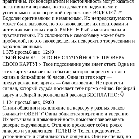
практичны. Их консерватизм и настойчивость могут казаться
негативными чертами, но это делает их надежными и
успешными в долгосрочной перспективе. ВОДОЛЕЙ ♒️
Водолеи оригинальны и независимы. Их непредсказуемость
может быть вызовом, но это также делает их новаторами и
источниками новых идей. РЫБЫ ♓️ Рыбы мечтательны и
чувствительны. Их склонность к самообману может быть
проблемой, но это также делает их невероятно творческими и
вдохновляющими.
1 375
просм.
8 авг., 12:49
ТВОЙ ВЫБОР — ЭТО НЕ СЛУЧАЙНОСТЬ. ПРОВЕРЬ
СВОЮ КАРТУ! ⚡️ Твое подсознание уже знает ответ. Одна из
этих карт указывает на событие, которое ворвется в твою
жизнь в ближайшие 48 часов. Одна из этих карт —
предупреждение, другая — благословение. Не пропусти
сигнал, который судьба посылает тебе прямо сейчас. Выбирай
карту и забирай персональный расклад БЕСПЛАТНО: 👇
1 124
просм.
8 авг., 09:00
Стили общения и их влияние на карьеру у разных знаков
зодиака✨ ОВЕН ♈️ Овны общаются энергично и уверенно.
Их энтузиазм и прямолинейность помогают завоёвывать
доверие окружающих. Отлично проявляют себя в ролях
лидеров и управленцев. ТЕЛЕЦ ♉️ Телец предпочитает
устойчивость и стабильность в общении. Они не спешат, но