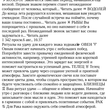
весной. Первым знаком перемен станет неожиданное
сообщение от человека, который... Читать далее ♒️ ВОДОЛЕЙ
До конца лета разрушится иллюзия, мешавшая вам увидеть
очевидное. После случайной встречи вы поймёте, почему
ваши планы постоянно... Читать далее ♓️ РЫБЫ Вы
попрощаетесь с прошлым, но оно напомнит о себе в
последний раз. Неожиданный звонок заставит вас снова
задуматься о... Читать далее
1 342
просм.
6 авг., 16:37
Ритуалы на удачу для каждого знака зодиака💫 ОВЕН ♈️
Овнам помогает начинать утро с небольших побед.
Попробуйте завести привычку ежедневной физической
активности, например, утренней пробежки или короткой
интенсивной тренировки. Это зарядит вас энергией и
поможет настроиться на успешный день. ТЕЛЕЦ ♉️ Телец
может привлечь удачу через создание уютной и приятной
атмосферы. Зажгите ароматические свечи или поставьте
свежие цветы дома, чтобы создать пространство, в котором вы
будете чувствовать себя спокойно и защищённо. БЛИЗНЕЦЫ
♊️ Ваш ритуал удачи — общение и обмен идеями. Начинайте
утро с разговора с близкими людьми или ведите дневник, где
записываете свои мысли и идеи. Это поможет вам находиться
в гармонии с собой и привлекать позитивные события. РАК
♋️ Для Рака важно окружить себя семейной атмосферой.