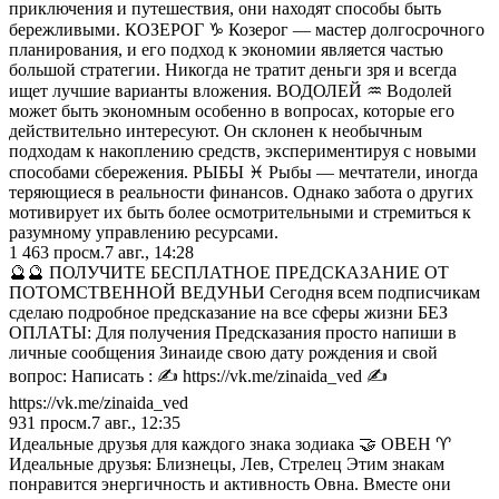
приключения и путешествия, они находят способы быть
бережливыми. КОЗЕРОГ ♑️ Козерог — мастер долгосрочного
планирования, и его подход к экономии является частью
большой стратегии. Никогда не тратит деньги зря и всегда
ищет лучшие варианты вложения. ВОДОЛЕЙ ♒️ Водолей
может быть экономным особенно в вопросах, которые его
действительно интересуют. Он склонен к необычным
подходам к накоплению средств, экспериментируя с новыми
способами сбережения. РЫБЫ ♓️ Рыбы — мечтатели, иногда
теряющиеся в реальности финансов. Однако забота о других
мотивирует их быть более осмотрительными и стремиться к
разумному управлению ресурсами.
1 463
просм.
7 авг., 14:28
🔮🔮 ПОЛУЧИТЕ БЕСПЛАТНОЕ ПРЕДСКАЗАНИЕ ОТ
ПОТОМСТВЕННОЙ ВЕДУНЬИ Сегодня всем подписчикам
сделаю подробное предсказание на все сферы жизни БЕЗ
ОПЛАТЫ: Для получения Предсказания просто напиши в
личные сообщения Зинаиде свою дату рождения и свой
вопрос: Написать : ✍️ https://vk.me/zinaida_ved ✍️
https://vk.me/zinaida_ved
931
просм.
7 авг., 12:35
Идеальные друзья для каждого знака зодиака 🤝 ОВЕН ♈️
Идеальные друзья: Близнецы, Лев, Стрелец Этим знакам
понравится энергичность и активность Овна. Вместе они