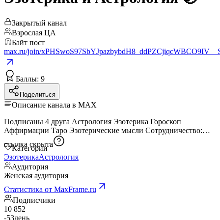
Закрытый канал
Взрослая ЦА
Байт пост
max.ru/join/xPHSwoS97SbYJpazbybdH8_ddPZCjiqcWBCO9IV__
Баллы: 9
Поделиться
Описание канала в MAX
Подписаны 4 друга Астрология Эзотерика Гороскоп
Аффирмации Таро Эзотерические мысли Сотрудничество:
ссылка скрыта
Категории
Эзотерика
Астрология
Аудитория
Женская аудитория
Статистика от MaxFrame.ru
Подписчики
10 852
-53
день