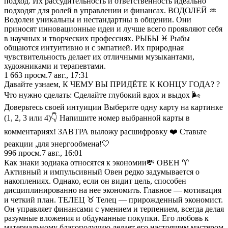
подход. Их рассудительность и ответственность идеально
подходят для ролей в управлении и финансах. ВОДОЛЕЙ ♒️
Водолеи уникальны и нестандартны в общении. Они
приносят инновационные идеи и лучше всего проявляют себя
в научных и творческих профессиях. РЫБЫ ♓️ Рыбы
общаются интуитивно и с эмпатией. Их природная
чувствительность делает их отличными музыкантами,
художниками и терапевтами.
1 663
просм.
7 авг., 17:31
Давайте узнаем, К ЧЕМУ ВЫ ПРИДЁТЕ К КОНЦУ ГОДА? ?
Что нужно сделать: Сделайте глубокий вдох и выдох 🌬️
Доверьтесь своей интуиции Выберите одну карту на картинке
(1, 2, 3 или 4)👇 Напишите номер выбранной карты в
комментариях! ЗАВТРА выложу расшифровку ❤️ Ставьте
реакции ,для энергообмена!🤍
996
просм.
7 авг., 16:01
Как знаки зодиака относятся к экономии💸 ОВЕН ♈️
Активный и импульсивный Овен редко задумывается о
накоплениях. Однако, если он видит цель, способен
дисциплинированно на нее экономить. Главное — мотивация
и четкий план. ТЕЛЕЦ ♉️ Телец — прирожденный экономист.
Он управляет финансами с умением и терпением, всегда делая
разумные вложения и обдуманные покупки. Его любовь к
материальному благополучию делает его настоящим мастером