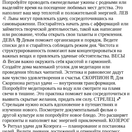
Попробуйте проводить еженедельные ужины с родными или
выделяйте время на посещение любимых мест детства. Это
наполнит ваш мир теплотой и положительной энергией. ЛЕВ
♌️ Львы могут привлекать удачу, сосредоточившись на
самовыражении. Постарайтесь начать день с аффирмаций или
займитесь творческой деятельностью, такой как написание
или рисование, чтобы открыть свои таланты и стремления.
ДЕВА ♍️ Девам поможет организация и порядок. Ведите
списки дел и старайтесь соблюдать режим дня. Чистота и
структурированность помогают вам концентрироваться на
важных вещах и привлекать удачные обстоятельства. ВЕСЫ
♎️ Весам важно окружить себя красотой и гармонией.
Создайте дома маленький уголок для медитации или
проведения тёплых чаепитий. Эстетика и равновесие дадут
вам чувство удовлетворения и счастья. СКОРПИОН ♏️ Для
Скорпиона ритуал удачи — внутренняя трансформация.
Попробуйте медитировать на воду или смотрите на пламя
свечи в тишине. Это практика поможет вам сосредоточиться и
выявить скрытые желания, придать им силу. СТРЕЛЕЦ ♐️
Стрельцам нужно искать вдохновение в путешествиях и
изучении нового. Посмотрите документальный фильм о
другой культуре или попробуйте новое блюдо. Это расширяет
горизонты и наполняет вас энергией приключений. КОЗЕРОГ
♑️ Ритуал удачи для Козерога — планирование и постановка
целей. Ведите дневник достижений и отмечайте прогресс.