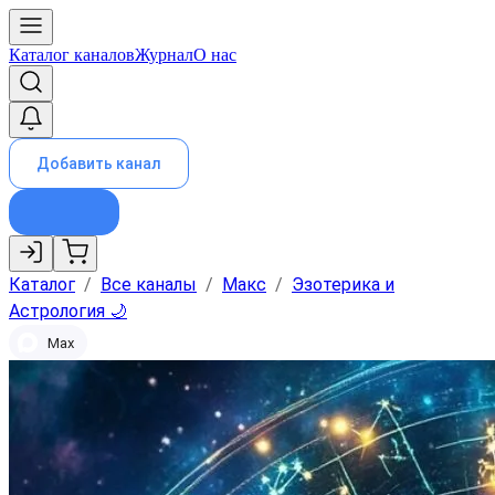
Каталог каналов
Журнал
О нас
Добавить канал
Каталог
/
Все каналы
/
Макс
/
Эзотерика и
Астрология 🌙
Max