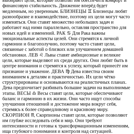
выбирают цели, которые позволят им обеспечить комфорт и
финансовую стабильность. Движение вперёд будет
медленным, но уверенным. БЛИЗНЕЦЫ ♊️ Близнецы любят
разнообразие и взаимодействие, поэтому их цели могут часто
изменяться. Они ставят множество небольших задач и
работают над ними параллельно, оставляя пространство для
новых идей и изменений. РАК ♋️ Для Рака важны
эмоциональные аспекты целей. Они стремятся к личной
гармонии и благополучию, поэтому часто ставят цели,
связанные с заботой о близких или улучшением домашней
обстановки. ЛЕВ ♌️ Львы ставят амбициозные и великие
цели, которые выделяют их среди других. Они любят быть в
центре внимания и стремятся к успеху, который принесёт им
признание и уважение. ДЕВА ♍️ Дева известна своим
вниманием к деталям и практичностью. Их цели чётко
структурированы и основываются на реалистичных планах.
Дева предпочитает разбивать большие задачи на выполнимые
этапы. ВЕСЫ ♎️ Весы ставят цели, которые обеспечивают
баланс и гармонию в их жизни. Они часто ищут способы
улучшения отношений и достижение мира вокруг себя,
стремясь к более справедливому и красивому миру.
СКОРПИОН ♏️ Скорпионы ставят цели, которые позволяют
им глубже исследовать себя и мир. Они требуют
интенсивности и готовы к трансформационным изменениям,
ища глубокого понимания и контроля над ситуацией.