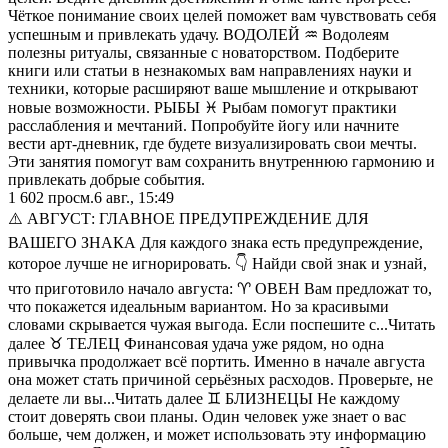
Чёткое понимание своих целей поможет вам чувствовать себя
успешным и привлекать удачу. ВОДОЛЕЙ ♒️ Водолеям
полезны ритуалы, связанные с новаторством. Подберите
книги или статьи в незнакомых вам направлениях науки и
техники, которые расширяют ваше мышление и открывают
новые возможности. РЫБЫ ♓️ Рыбам помогут практики
расслабления и мечтаний. Попробуйте йогу или начните
вести арт-дневник, где будете визуализировать свои мечты.
Эти занятия помогут вам сохранить внутреннюю гармонию и
привлекать добрые события.
1 602
просм.
6 авг., 15:49
⚠️ АВГУСТ: ГЛАВНОЕ ПРЕДУПРЕЖДЕНИЕ ДЛЯ
ВАШЕГО ЗНАКА Для каждого знака есть предупреждение,
которое лучше не игнорировать. 👇 Найди свой знак и узнай,
что приготовило начало августа: ♈️ ОВЕН Вам предложат то,
что покажется идеальным вариантом. Но за красивыми
словами скрывается чужая выгода. Если поспешите с...Читать
далее ♉️ ТЕЛЕЦ Финансовая удача уже рядом, но одна
привычка продолжает всё портить. Именно в начале августа
она может стать причиной серьёзных расходов. Проверьте, не
делаете ли вы...Читать далее ♊️ БЛИЗНЕЦЫ Не каждому
стоит доверять свои планы. Один человек уже знает о вас
больше, чем должен, и может использовать эту информацию