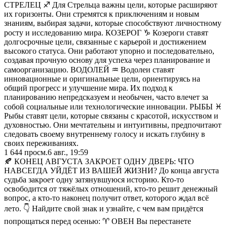
СТРЕЛЕЦ ♐️ Для Стрельца важны цели, которые расширяют
их горизонты. Они стремятся к приключениям и новым
знаниям, выбирая задачи, которые способствуют личностному
росту и исследованию мира. КОЗЕРОГ ♑️ Козероги ставят
долгосрочные цели, связанные с карьерой и достижением
высокого статуса. Они работают упорно и последовательно,
создавая прочную основу для успеха через планирование и
самоорганизацию. ВОДОЛЕЙ ♒️ Водолеи ставят
инновационные и оригинальные цели, ориентируясь на
общий прогресс и улучшение мира. Их подход к
планированию непредсказуем и необычен, часто влечет за
собой социальные или технологические инновации. РЫБЫ ♓️
Рыбы ставят цели, которые связаны с красотой, искусством и
духовностью. Они мечтательны и интуитивны, предпочитают
следовать своему внутреннему голосу и искать глубину в
своих переживаниях.
1 644
просм.
6 авг., 19:59
🍂 КОНЕЦ АВГУСТА ЗАКРОЕТ ОДНУ ДВЕРЬ: ЧТО
НАВСЕГДА УЙДЁТ ИЗ ВАШЕЙ ЖИЗНИ? До конца августа
судьба закроет одну затянувшуюся историю. Кто-то
освободится от тяжёлых отношений, кто-то решит денежный
вопрос, а кто-то наконец получит ответ, которого ждал всё
лето. 👇 Найдите свой знак и узнайте, с чем вам придётся
попрощаться перед осенью: ♈️ ОВЕН Вы перестанете