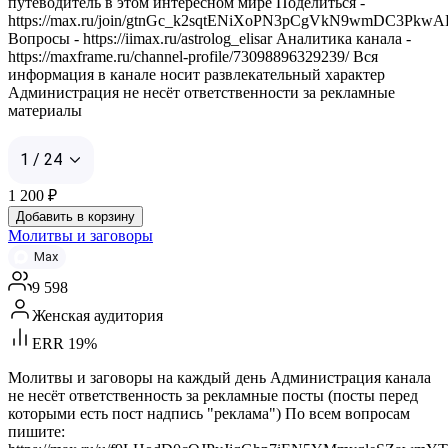
путеводитель в этом интересном мире Поделиться -
https://max.ru/join/gtnGc_k2sqtENiXoPN3pCgVkN9wmDC3Pkw
Вопросы - https://iimax.ru/astrolog_elisar Аналитика канала -
https://maxframe.ru/channel-profile/73098896329239/ Вся
информация в канале носит развлекательный характер
Администрация не несёт ответственности за рекламные
материалы
1 / 24
1 200
₽
Добавить в корзину
Молитвы и заговоры
Max
9 598
Женская аудитория
ERR 19%
Молитвы и заговоры на каждый день Администрация канала
не несёт ответственность за рекламные посты (посты перед
которыми есть пост надпись "реклама") По всем вопросам
пишите: