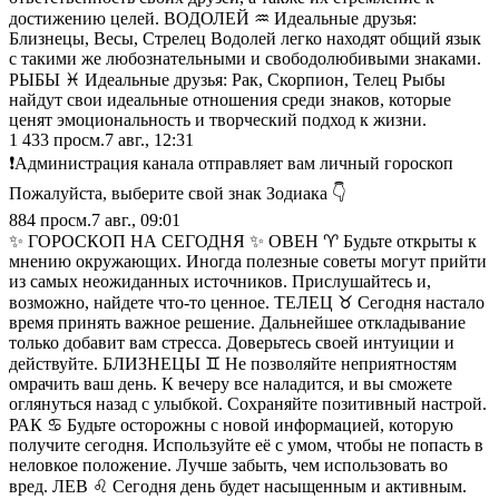
достижению целей. ВОДОЛЕЙ ♒️ Идеальные друзья:
Близнецы, Весы, Стрелец Водолей легко находят общий язык
с такими же любознательными и свободолюбивыми знаками.
РЫБЫ ♓️ Идеальные друзья: Рак, Скорпион, Телец Рыбы
найдут свои идеальные отношения среди знаков, которые
ценят эмоциональность и творческий подход к жизни.
1 433
просм.
7 авг., 12:31
❗️Администрация канала отправляет вам личный гороскоп
Пожалуйста, выберите свой знак Зодиака 👇
884
просм.
7 авг., 09:01
✨ ГОРОСКОП НА СЕГОДНЯ ✨ ОВЕН ♈️ Будьте открыты к
мнению окружающих. Иногда полезные советы могут прийти
из самых неожиданных источников. Прислушайтесь и,
возможно, найдете что-то ценное. ТЕЛЕЦ ♉️ Сегодня настало
время принять важное решение. Дальнейшее откладывание
только добавит вам стресса. Доверьтесь своей интуиции и
действуйте. БЛИЗНЕЦЫ ♊️ Не позволяйте неприятностям
омрачить ваш день. К вечеру все наладится, и вы сможете
оглянуться назад с улыбкой. Сохраняйте позитивный настрой.
РАК ♋️ Будьте осторожны с новой информацией, которую
получите сегодня. Используйте её с умом, чтобы не попасть в
неловкое положение. Лучше забыть, чем использовать во
вред. ЛЕВ ♌️ Сегодня день будет насыщенным и активным.