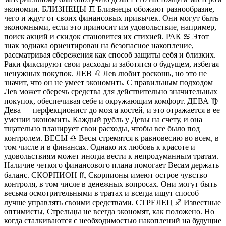
экономии. БЛИЗНЕЦЫ ♊️ Близнецы обожают разнообразие,
чего и ждут от своих финансовых привычек. Они могут быть
экономными, если это приносит им удовольствие, например,
поиск акций и скидок становится их стихией. РАК ♋️ Этот
знак зодиака ориентирован на безопасное накопление,
рассматривая сбережения как способ защиты себя и близких.
Раки фиксируют свои расходы и заботятся о будущем, избегая
ненужных покупок. ЛЕВ ♌️ Лев любит роскошь, но это не
значит, что он не умеет экономить. С правильным подходом
Лев может сберечь средства для действительно значительных
покупок, обеспечивая себе и окружающим комфорт. ДЕВА ♍️
Дева — перфекционист до мозга костей, и это отражается в ее
умении экономить. Каждый рубль у Девы на счету, и она
тщательно планирует свои расходы, чтобы все было под
контролем. ВЕСЫ ♎️ Весы стремятся к равновесию во всем, в
том числе и в финансах. Однако их любовь к красоте и
удовольствиям может иногда вести к непродуманным тратам.
Наличие четкого финансового плана помогает Весам держать
баланс. СКОРПИОН ♏️ Скорпионы имеют острое чувство
контроля, в том числе в денежных вопросах. Они могут быть
весьма осмотрительными в тратах и всегда ищут способ
лучше управлять своими средствами. СТРЕЛЕЦ ♐️ Известные
оптимисты, Стрельцы не всегда экономят, как положено. Но
когда сталкиваются с необходимостью накоплений на будущие