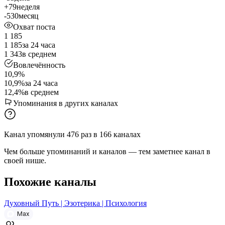
+79
неделя
-530
месяц
Охват поста
1 185
1 185
за 24 часа
1 343
в среднем
Вовлечённость
10,9%
10,9%
за 24 часа
12,4%
в среднем
Упоминания в других каналах
Канал упомянули
476
раз
в
166
каналах
Чем больше упоминаний и каналов — тем заметнее канал в
своей нише.
Похожие каналы
Духовный Путь | Эзотерика | Психология
Max