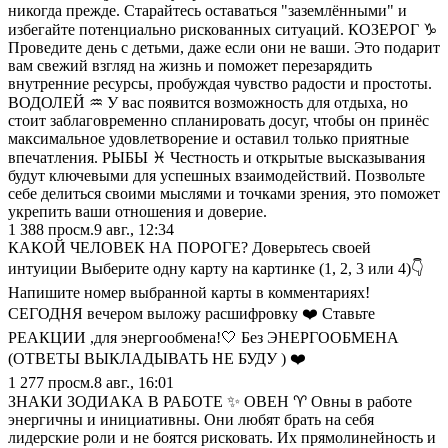
никогда прежде. Старайтесь оставаться "заземлёнными" и
избегайте потенциально рискованных ситуаций. КОЗЕРОГ ♑️
Проведите день с детьми, даже если они не ваши. Это подарит
вам свежий взгляд на жизнь и поможет перезарядить
внутренние ресурсы, пробуждая чувство радости и простоты.
ВОДОЛЕЙ ♒️ У вас появится возможность для отдыха, но
стоит заблаговременно спланировать досуг, чтобы он принёс
максимальное удовлетворение и оставил только приятные
впечатления. РЫБЫ ♓️ Честность и открытые высказывания
будут ключевыми для успешных взаимодействий. Позвольте
себе делиться своими мыслями и точками зрения, это поможет
укрепить ваши отношения и доверие.
1 388
просм.
9 авг., 12:34
КАКОЙ ЧЕЛОВЕК НА ПОРОГЕ? Доверьтесь своей
интуиции Выберите одну карту на картинке (1, 2, 3 или 4)👇
Напишите номер выбранной карты в комментариях!
СЕГОДНЯ вечером выложу расшифровку ❤️ Ставьте
РЕАКЦИИ ,для энергообмена!🤍 Без ЭНЕРГООБМЕНА
(ОТВЕТЫ ВЫКЛАДЫВАТЬ НЕ БУДУ ) ❤️
1 277
просм.
8 авг., 16:01
ЗНАКИ ЗОДИАКА В РАБОТЕ ✨ ОВЕН ♈️ Овны в работе
энергичны и инициативны. Они любят брать на себя
лидерские роли и не боятся рисковать. Их прямолинейность и