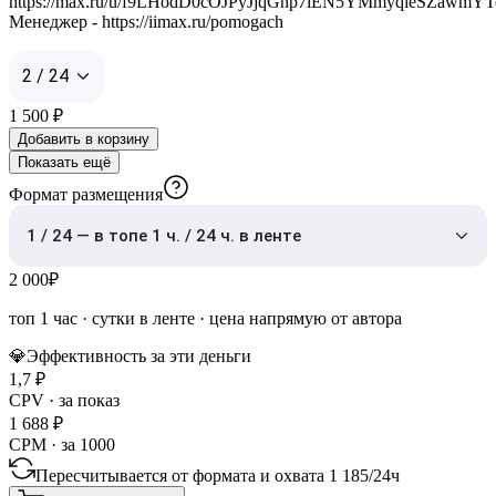
https://max.ru/u/f9LHodD0cOJPyJjqGhp7iEN5YMmyqleSZa
Менеджер - https://iimax.ru/pomogach
2 / 24
1 500
₽
Добавить в корзину
Показать ещё
Формат размещения
1 / 24 — в топе 1 ч. / 24 ч. в ленте
2 000
₽
топ 1 час
·
сутки в ленте
· цена напрямую от автора
💎
Эффективность за эти деньги
1,7
₽
CPV · за показ
1 688
₽
CPM · за 1000
Пересчитывается от формата и охвата
1 185
/
24ч