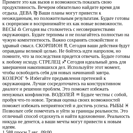
Примите это как вызов и возможность показать свою
продуктивность. Вечером обязательно найдите время для
отдыха. ДЕВА ♍️ Ваши планы могут привести к
неожиданным, но положительным результатам. Будьте готовы
к сюрпризам и воспринимайте их как новые возможности.
ВЕСЫ ♎️ Сегодня вы столкнетесь с несовершенствами
окружающих. Будьте терпимы и не полагайтесь полностью на
чужую компетентность. Важно сохранять спокойствие и
здравый смысл. СКОРПИОН ♏️ Сегодня ваши действия будут
оправданы великой целью. Не бойтесь идти напролом, но
помните, что за последствия придется отвечать. Будьте готовы
к любому исходу. СТРЕЛЕЦ ♐️ Сегодня идеальный день для
завершения накопившихся дел. Используйте этот момент,
чтобы освободить себя для новых начинаний завтра.
КОЗЕРОГ ♑️ Избегайте предъявления претензий к
окружающим. Лучше сосредоточьтесь на конструктивном
диалоге и решении проблем. Это поможет избежать
ненужных конфликтов. ВОДОЛЕЙ ♒️ Будьте честны с собой,
пробуя что-то новое. Трезвая оценка своих возможностей
поможет избежать неприятностей и достичь успеха. РЫБЫ ♓️
Позвольте себе помечтать и уйти за границы реальности. Это
отличный способ отдохнуть и найти вдохновение. Реальность
никуда не денется, а ваши мечты могут привести к новым
идеям.
1 588
просм.
7 авг., 09:00