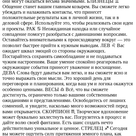
они могут оказаться весьма значимыми. БЛИЗНЕЦЫ ♊️
Общение станет вашим главным козырем. Вы сможете легко
убеждать и налаживать контакты, что принесет
положительные результаты как в личной жизни, так и в
деловой сфере. Используйте это, чтобы реализовать свои идеи
и проекты. РАК ♋️ Неожиданная находка или случайное
совпадение помогут разобраться с давнишними вопросами.
Оставайтесь внимательными к происходящему вокруг — это
позволит быстрее прийти к нужным выводам. ЛЕВ ♌️ Вас
ожидает шквал эмоций со стороны окружающих.
Постарайтесь сохранять самообладание и не поддаваться
чужим настроениям. Ваше умение спокойно реагировать на
окружающие события принесет уважение и восхищение.
ДЕВА Слова будут даваться вам легко, и вы сможете ясно и
точно выражать свои мысли. Это хороший день для
переговоров и планирования, когда ваш ум и логика окажутся
особенно ценными. ВЕСЫ ♎️ Всё, что вы сможете
достигнуть, ограничено только вашими собственными
ожиданиями и представлениями. Освободитесь от лишних
сомнений, и увидите, насколько много возможностей перед
вами открывается. СКОРПИОН ♏️ Творческое вдохновение
может буквально захлестнуть вас. Погрузитесь в процесс и
дайте волю своей фантазии. Есть шанс создать нечто
действительно уникальное и ценное. СТРЕЛЕЦ ♐️ Сегодня
вы можете ощутить силу притяжения земного плана, как