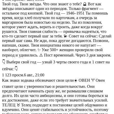
Твой год. Твои звёзды. Что они знают о тебе? 🔮 Вот как
звёзды описывают один из периодов. Только фрагмент —
остальное под кнопкой. Твой год — 1946–1951 Ты помнишь
время, когда хлеб получали по карточкам, а очередь за
маргарином была новостью на неделю. Ты из поколения,
которое умеет ждать, верить и строить, даже когда вокруг
рушится. Твоя главная слабость — привычка надеяться, что
кто-то сделает первый шаг за тебя. 💫 Совет на сейчас: Сделай
первый шаг сама. Не жди, пока другие догадаются. Позвони,
напиши, скажи. Твоя инициатива никого не напугает —
наоборот, облегчит. ✨ Уже 500+ женщин проверили свой
период и удивились. ⚠️ Пост временный. Через 3 дня закроем.
👇 Выбери свой год — узнай 3 черты своего года и 1 совет на
сейчас 👇
1 123
просм.
6 авг., 21:00
Как знаки зодиака обозначают свои цели☀️ ОВЕН ♈️ Овен
ставит цели с уверенностью и решительностью. Они
предпочитают начинать сразу же, не размышляя слишком
долго. Их цели часто амбициозны, и они готовы бороться за
их достижение, даже если это требует значительных усилий.
ТЕЛЕЦ ♉️ Телец подходит к постановке целей обдуманно и
вдумчиво. Они ценят стабильность и устойчивость, поэтому