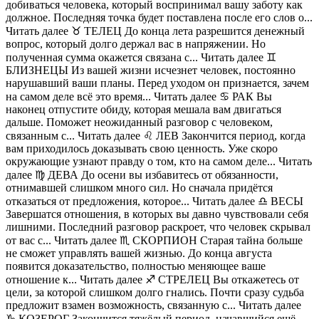
добиваться человека, который воспринимал вашу заботу как
должное. Последняя точка будет поставлена после его слов о...
Читать далее ♉️ ТЕЛЕЦ До конца лета разрешится денежный
вопрос, который долго держал вас в напряжении. Но
полученная сумма окажется связана с... Читать далее ♊️
БЛИЗНЕЦЫ Из вашей жизни исчезнет человек, постоянно
нарушавший ваши планы. Перед уходом он признается, зачем
на самом деле всё это время... Читать далее ♋️ РАК Вы
наконец отпустите обиду, которая мешала вам двигаться
дальше. Поможет неожиданный разговор с человеком,
связанным с... Читать далее ♌️ ЛЕВ Закончится период, когда
вам приходилось доказывать свою ценность. Уже скоро
окружающие узнают правду о том, кто на самом деле... Читать
далее ♍️ ДЕВА До осени вы избавитесь от обязанности,
отнимавшей слишком много сил. Но сначала придётся
отказаться от предложения, которое... Читать далее ♎️ ВЕСЫ
Завершатся отношения, в которых вы давно чувствовали себя
лишними. Последний разговор раскроет, что человек скрывал
от вас с... Читать далее ♏️ СКОРПИОН Старая тайна больше
не сможет управлять вашей жизнью. До конца августа
появится доказательство, полностью меняющее ваше
отношение к... Читать далее ♐️ СТРЕЛЕЦ Вы откажетесь от
цели, за которой слишком долго гнались. Почти сразу судьба
предложит взамен возможность, связанную с... Читать далее
♑️ КОЗЕРОГ Закончится тяжёлый период, начавшийся ещё