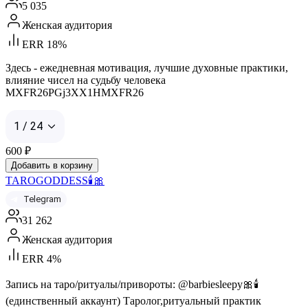
5 035
Женская аудитория
ERR 18%
Здесь - ежедневная мотивация, лучшие духовные практики,
влияние чисел на судьбу человека
MXFR26PGj3XX1HMXFR26
1 / 24
600
₽
Добавить в корзину
TAROGODDESS🕯️🎀
Telegram
31 262
Женская аудитория
ERR 4%
Запись на таро/ритуалы/привороты: @barbiesleepy🎀🕯️
(единственный аккаунт) Таролог,ритуальный практик