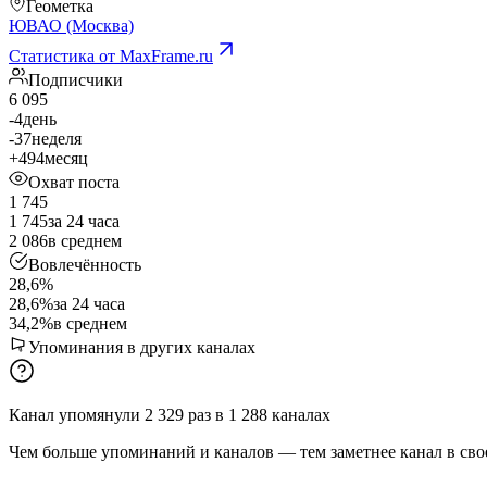
Геометка
ЮВАО (Москва)
Статистика от MaxFrame.ru
Подписчики
6 095
-4
день
-37
неделя
+494
месяц
Охват поста
1 745
1 745
за 24 часа
2 086
в среднем
Вовлечённость
28,6%
28,6%
за 24 часа
34,2%
в среднем
Упоминания в других каналах
Канал упомянули
2 329
раз
в
1 288
каналах
Чем больше упоминаний и каналов — тем заметнее канал в сво