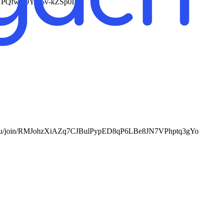
RiTNPQfwH9Ym5v-kZSp0I
//max.ru/join/RMJohzXiAZq7CJBulPypED8qP6LBe8JN7VPhptq3gYo