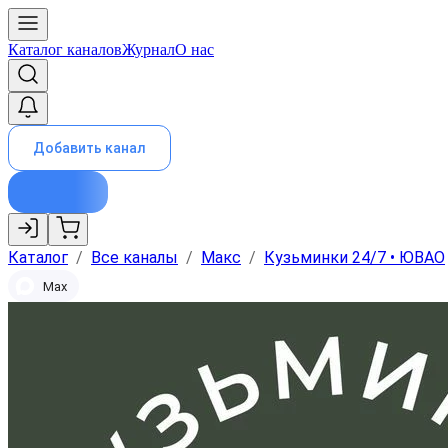
Каталог каналов
Журнал
О нас
Добавить канал
Каталог
/
Все каналы
/
Макс
/
Кузьминки 24/7 • ЮВАО
Max