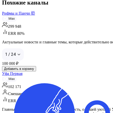
Похожие каналы
Рифмы и Панчи 🤯
Max
299 948
ERR 80%
Актуальные новости и главные темы, которые действительно вол
1 / 24
100 000
₽
Добавить в корзину
Уфа Первая
Max
102 171
Смешанная аудитория
ERR 46%
Главный канал Уфы в MAX. Пишем как есть, о нашей уютной Уфе 