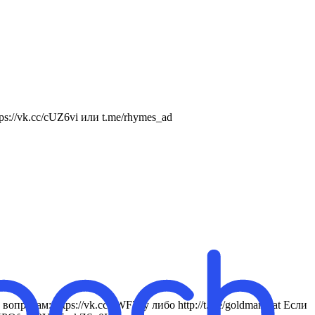
://vk.cc/cUZ6vi или t.me/rhymes_ad
росам: https://vk.cc/cWF27y либо http://t.me/goldmanbrat Если