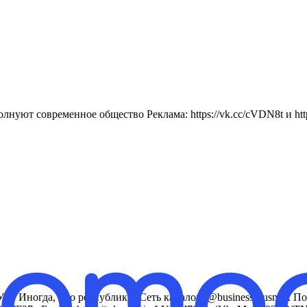
нуют современное общество Реклама: https://vk.cc/cVDN8t и https
Иногда, про республику! Сеть каналов: @business_rusmax По воп