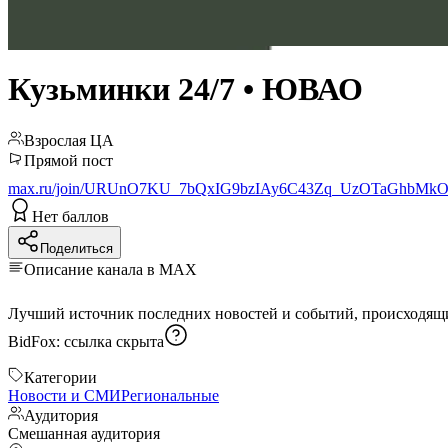
Кузьминки 24/7 • ЮВАО
Взрослая ЦА
Прямой пост
max.ru/join/URUnO7KU_7bQxIG9bzIAy6C43Zq_UzOTaGhbMkOl
Нет баллов
Поделиться
Описание канала в MAX
BidFox:
ссылка скрыта
Категории
Новости и СМИ
Региональные
Аудитория
Смешанная аудитория