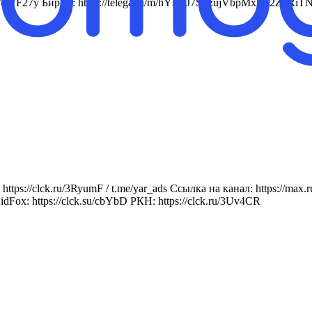
cc/cWF27y Биржа: https://telega.in/m/hYnVJ7SjrzujVbpMxLT2Z8
https://clck.ru/3RyumF / t.me/yar_ads Ссылка на канал: https:
idFox: https://clck.su/cbYbD РКН: https://clck.ru/3Uv4CR