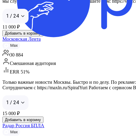
мы случайно нарушили ваши права, напишите нам: https://vk.
1 / 24
11 000
₽
Добавить в корзину
Московская Лента
Max
30 884
Смешанная аудитория
ERR 51%
Только важные новости Москвы. Быстро и по делу. По рекламе: 
Сотрудничаем с https://maxln.ru/SpiralYuri Работаем с сервисом B
1 / 24
15 000
₽
Добавить в корзину
Радар Россия БПЛА
Max