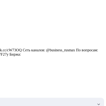
vk.cc/cW73OQ Сеть каналов: @business_rusmax По вопросам:
cWF27y Биржа: