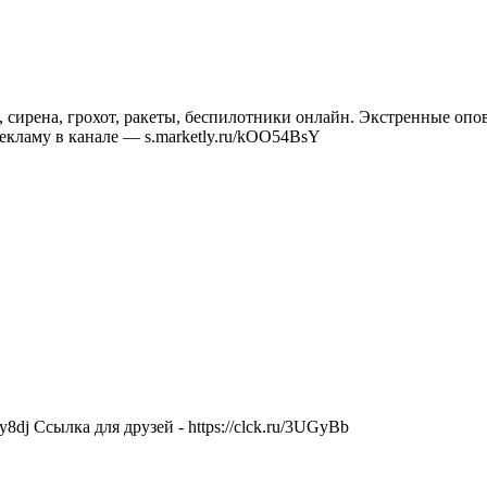
сирена, грохот, ракеты, беспилотники онлайн. Экстренные опо
ь рекламу в канале — s.marketly.ru/kOO54BsY
y8dj Ссылка для друзей - https://clck.ru/3UGyBb