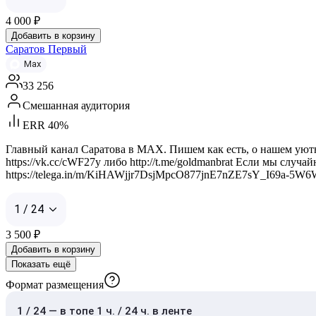
4 000
₽
Добавить в корзину
Саратов Первый
Max
33 256
Смешанная аудитория
ERR 40%
Главный канал Саратова в MAX. Пишем как есть, о нашем уютно
https://vk.cc/cWF27y либо http://t.me/goldmanbrat Если мы случ
https://telega.in/m/KiHAWjjr7DsjMpcO877jnE7nZE7sY_I69a-5
1 / 24
3 500
₽
Добавить в корзину
Показать ещё
Формат размещения
1 / 24 — в топе 1 ч. / 24 ч. в ленте