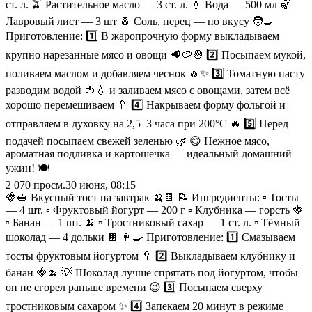
ст. л. 🫒 Растительное масло — 3 ст. л. 💧 Вода — 500 мл 🍃
Лавровый лист — 3 шт 🧂 Соль, перец — по вкусу 🧑‍🍳
Приготовление: 1️⃣ В жаропрочную форму выкладываем
крупно нарезанные мясо и овощи 🥩🥔🧅 2️⃣ Посыпаем мукой,
поливаем маслом и добавляем чеснок 🧄✨ 3️⃣ Томатную пасту
разводим водой 🍅💧 и заливаем мясо с овощами, затем всё
хорошо перемешиваем 🥄 4️⃣ Накрываем форму фольгой и
отправляем в духовку на 2,5–3 часа при 200°C 🔥 5️⃣ Перед
подачей посыпаем свежей зеленью 🌿 😋 Нежное мясо,
ароматная подливка и картошечка — идеальный домашний
ужин! 🍽️
2 070
просм.
30 июня, 08:15
🍓🥪 Вкусный тост на завтрак 🍌🍫 📝 Ингредиенты: ▫️ Тосты
— 4 шт. ▫️ Фруктовый йогурт — 200 г ▫️ Клубника — горсть 🍓
▫️ Банан — 1 шт. 🍌 ▫️ Тростниковый сахар — 1 ст. л. ▫️ Тёмный
шоколад — 4 дольки 🍫 👩‍🍳 Приготовление: 1️⃣ Смазываем
тосты фруктовым йогуртом 🥄 2️⃣ Выкладываем клубнику и
банан 🍓🍌 💡 Шоколад лучше спрятать под йогуртом, чтобы
он не сгорел раньше времени 😉 3️⃣ Посыпаем сверху
тростниковым сахаром ✨ 4️⃣ Запекаем 20 минут в режиме