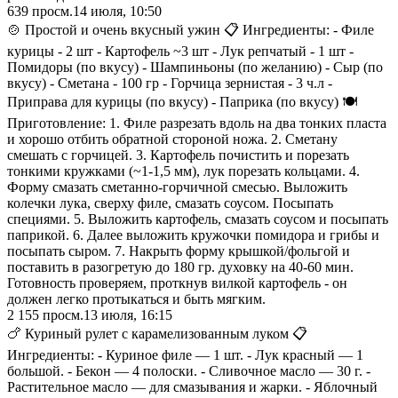
639
просм.
14 июля, 10:50
🍲 Простой и очень вкусный ужин 📋 Ингредиенты: - Филе
курицы - 2 шт - Картофель ~3 шт - Лук репчатый - 1 шт -
Помидоры (по вкусу) - Шампиньоны (по желанию) - Сыр (по
вкусу) - Сметана - 100 гр - Горчица зернистая - 3 ч.л -
Приправа для курицы (по вкусу) - Паприка (по вкусу) 🍽️
Приготовление: 1. Филе разрезать вдоль на два тонких пласта
и хорошо отбить обратной стороной ножа. 2. Сметану
смешать с горчицей. 3. Картофель почистить и порезать
тонкими кружками (~1-1,5 мм), лук порезать кольцами. 4.
Форму смазать сметанно-горчичной смесью. Выложить
колечки лука, сверху филе, смазать соусом. Посыпать
специями. 5. Выложить картофель, смазать соусом и посыпать
паприкой. 6. Далее выложить кружочки помидора и грибы и
посыпать сыром. 7. Накрыть форму крышкой/фольгой и
поставить в разогретую до 180 гр. духовку на 40-60 мин.
Готовность проверяем, проткнув вилкой картофель - он
должен легко протыкаться и быть мягким.
2 155
просм.
13 июля, 16:15
🍗 Куриный рулет с карамелизованным луком 📋
Ингредиенты: - Куриное филе — 1 шт. - Лук красный — 1
большой. - Бекон — 4 полоски. - Сливочное масло — 30 г. -
Растительное масло — для смазывания и жарки. - Яблочный