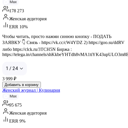
Max
178 273
Женская аудитория
ERR 10%
Чтобы читать, просто нажми синюю кнопку - ПОДАТЬ
ЗАЯВКУ 👇 Связь - https://vk.cc/cW4YDZ 2) https://goo.su/ddRV
либо https://clck.ru/3TCH5N Биржа :
https://telega.in/channels/shKkbeYHTdh8vMA1tiYK43upULO3m8E
1 / 24
3 999
₽
Добавить в корзину
Женский журнал | Кулинария
Max
95 675
Женская аудитория
ERR 9%