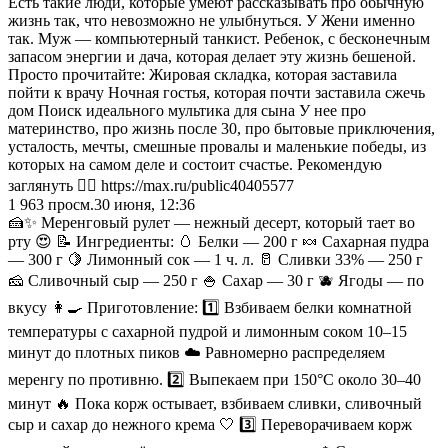
Есть такие люди, которые умеют рассказывать про обычную
жизнь так, что невозможно не улыбнуться. У Жени именно
так. Муж — компьютерный танкист. Ребенок, с бесконечным
запасом энергии и дача, которая делает эту жизнь бешеной.
Просто прочитайте: Жировая складка, которая заставила
пойти к врачу Ночная гостья, которая почти заставила сжечь
дом Поиск идеального мультика для сына У нее про
материнство, про жизнь после 30, про бытовые приключения,
усталость, мечты, смешные провалы и маленькие победы, из
которых на самом деле и состоит счастье. Рекомендую
заглянуть 👇🏻 https://max.ru/public40405577
1 963
просм.
30 июня, 12:36
🍰✨ Меренговый рулет — нежный десерт, который тает во
рту 😍 📝 Ингредиенты: 🥚 Белки — 200 г 🍬 Сахарная пудра
— 300 г 🍋 Лимонный сок — 1 ч. л. 🥛 Сливки 33% — 250 г
🧀 Сливочный сыр — 250 г 🍚 Сахар — 30 г 🫐 Ягоды — по
вкусу 👩‍🍳 Приготовление: 1️⃣ Взбиваем белки комнатной
температуры с сахарной пудрой и лимонным соком 10–15
минут до плотных пиков ☁️ Равномерно распределяем
меренгу по противню. 2️⃣ Выпекаем при 150°C около 30–40
минут 🔥 Пока корж остывает, взбиваем сливки, сливочный
сыр и сахар до нежного крема 🤍 3️⃣ Переворачиваем корж