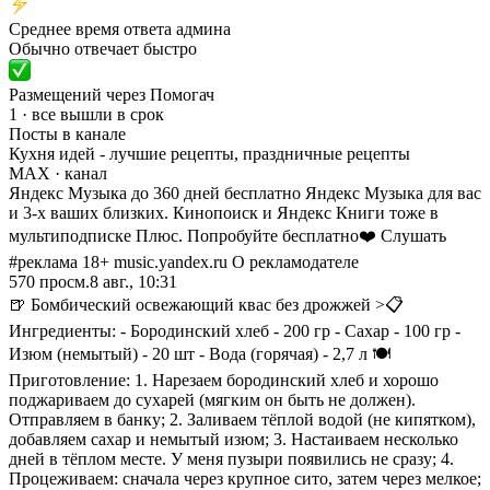
Среднее время ответа админа
Обычно отвечает быстро
Размещений через Помогач
1 · все вышли в срок
Посты в канале
Кухня идей - лучшие рецепты, праздничные рецепты
MAX
· канал
Яндекс Музыка до 360 дней бесплатно Яндекс Музыка для вас
и 3-х ваших близких. Кинопоиск и Яндекс Книги тоже в
мультиподписке Плюс. Попробуйте бесплатно❤️ Слушать
#реклама 18+ music.yandex.ru О рекламодателе
570
просм.
8 авг., 10:31
🍺 Бомбический освежающий квас без дрожжей >📋
Ингредиенты: - Бородинский хлеб - 200 гр - Сахар - 100 гр -
Изюм (немытый) - 20 шт - Вода (горячая) - 2,7 л 🍽️
Приготовление: 1. Нарезаем бородинский хлеб и хорошо
поджариваем до сухарей (мягким он быть не должен).
Отправляем в банку; 2. Заливаем тёплой водой (не кипятком),
добавляем сахар и немытый изюм; 3. Настаиваем несколько
дней в тёплом месте. У меня пузыри появились не сразу; 4.
Процеживаем: сначала через крупное сито, затем через мелкое;