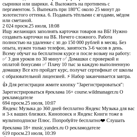
сырники или шарики. 4. Выложить на противень с
пергаментом. 5. Выпекать при 180°C около 25 минут до
золотистого оттенка. 6. Подавать тёплыми с ягодами, мёдом
или сметаной.
2 024
просм.
25 июля, 18:08
Ищу желающих заполнять карточки товаров на ВБ! Нужно
создавать карточки на ВБ. Ничего сложного. Работа
полностью на удаленке с зп до 150 000 рублей в месяц. Без
опыта, нужен только телефон, занятость 3-6 часов в день.
Всему обучат на бесплатном курсе и после возьму на работу:
✅ 3 дня уроков по 30 минут ✅ Домашки с проверкой и
оплатой бонусами ✅ Плачу 10 тыс за каждую выполненную
домашку Все кто пройдет курс, получат сертификат от школы
с образовательной лицензией. ⚡ Набор заканчивается завтра.
👍 Для регистрации жмите кнопку "Зарегистрироваться":
Зарегистрироваться #реклама 16+ course.wildmanager.ru О
рекламодателе
694
просм.
25 июля, 10:07
Яндекс Музыка до 360 дней бесплатно Яндекс Музыка для вас
и 3-х ваших близких. Кинопоиск и Яндекс Книги тоже в
мультиподписке Плюс. Попробуйте бесплатно❤️ Слушать
#реклама 18+ music.yandex.ru О рекламодателе
619
просм.
23 июля, 10:39