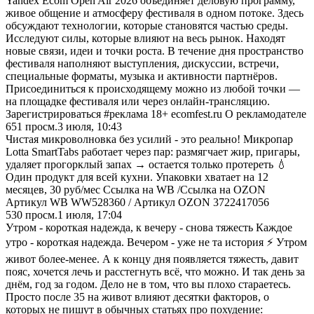
Yandex Ecom Open Air 2026 объединяет деловую программу,
живое общение и атмосферу фестиваля в одном потоке. Здесь
обсуждают технологии, которые становятся частью среды.
Исследуют силы, которые влияют на весь рынок. Находят
новые связи, идеи и точки роста. В течение дня пространство
фестиваля наполняют выступления, дискуссии, встречи,
специальные форматы, музыка и активности партнёров.
Присоединиться к происходящему можно из любой точки —
на площадке фестиваля или через онлайн-трансляцию.
Зарегистрироваться #реклама 18+ ecomfest.ru О рекламодателе
651
просм.
3 июля, 10:43
Чистая микроволновка без усилий - это реально! Микропар
Lotta SmartTabs работает через пар: размягчает жир, пригары,
удаляет прогорклый запах → остается только протереть 💧
Один продукт для всей кухни. Упаковки хватает на 12
месяцев, 30 руб/мес Ссылка на WB /Ссылка на OZON
Артикул WB WW528360 / Артикул OZON 3722417056
530
просм.
1 июля, 17:04
Утром - короткая надежда, к вечеру - снова тяжесть Каждое
утро - короткая надежда. Вечером - уже не та история ⚡ Утром
живот более-менее. А к концу дня появляется тяжесть, давит
пояс, хочется лечь и расстегнуть всё, что можно. И так день за
днём, год за годом. Дело не в том, что вы плохо стараетесь.
Просто после 35 на живот влияют десятки факторов, о
которых не пишут в обычных статьях про похудение: