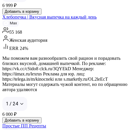
6 999
₽
Добавить в корзину
Хлебопечка | Вкусная выпечка на каждый день
Max
55 168
Женская аудитория
ERR 24%
Мы поможем вам разнообразить свой рацион и порадовать
близких вкусной, домашней выпечкой. По рекламе:
https://vk.cc/cSido8 clck.ru/3QYEkD Менеджер:
https://iimax.ru/lexrus Реклама для юр. лиц:
https://telega.in/m/kinocneki или s.marketly.ru/OL2leEcT
Материалы могут содержать чужой контент, но по обращению
автора удаляются
1 / 24
6 000
₽
Добавить в корзину
Простые ПП Рецепты