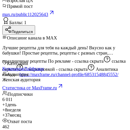
Взрослая ЦА
Прямой пост
max.ru/public112025643
Баллы: 1
Поделиться
Описание канала в MAX
Лучшие рецепты для тебя на каждый день! Вкусно как у
бабушки! Простые рецепты, рецепты с разных стран,
праздничные рецепты По рекламе -
ссылка скрыта
ссылка
Категории
Кулинария
Лайфхаки
скрыта
С маркировкой -
ссылка скрыта
Аналитика
канала -
Аудитория
https://maxframe.ru/channel-profile/68531548845552/
Женская аудитория
Статистика от MaxFrame.ru
Подписчики
6 011
+1
день
+8
неделя
+37
месяц
Охват поста
462