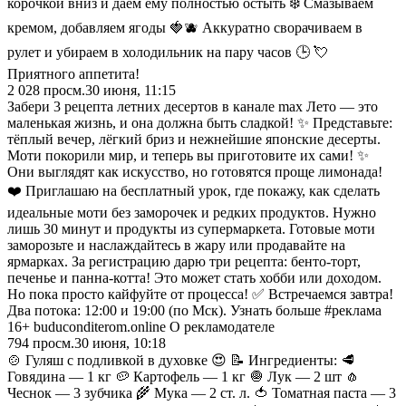
корочкой вниз и даём ему полностью остыть ❄️ Смазываем
кремом, добавляем ягоды 🍓🫐 Аккуратно сворачиваем в
рулет и убираем в холодильник на пару часов 🕒 💘
Приятного аппетита!
2 028
просм.
30 июня, 11:15
Забери 3 рецепта летних десертов в канале max Лето — это
маленькая жизнь, и она должна быть сладкой! ✨ Представьте:
тёплый вечер, лёгкий бриз и нежнейшие японские десерты.
Моти покорили мир, и теперь вы приготовите их сами! ✨
Они выглядят как искусство, но готовятся проще лимонада!
❤️ Приглашаю на бесплатный урок, где покажу, как сделать
идеальные моти без заморочек и редких продуктов. Нужно
лишь 30 минут и продукты из супермаркета. Готовые моти
заморозьте и наслаждайтесь в жару или продавайте на
ярмарках. За регистрацию дарю три рецепта: бенто-торт,
печенье и панна-котта! Это может стать хобби или доходом.
Но пока просто кайфуйте от процесса! ✅ Встречаемся завтра!
Два потока: 12:00 и 19:00 (по Мск). Узнать больше #реклама
16+ buduconditerom.online О рекламодателе
794
просм.
30 июня, 10:18
🍲 Гуляш с подливкой в духовке 😍 📝 Ингредиенты: 🥩
Говядина — 1 кг 🥔 Картофель — 1 кг 🧅 Лук — 2 шт 🧄
Чеснок — 3 зубчика 🌾 Мука — 2 ст. л. 🍅 Томатная паста — 3