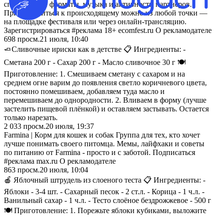
специальные форматы, музыка и активности партнёров.
Присоединиться к происходящему можно из любой точки —
на площадке фестиваля или через онлайн-трансляцию.
Зарегистрироваться #реклама 18+ ecomfest.ru О рекламодателе
698
просм.
21 июля, 10:40
🧈Сливочные ириски как в детстве 📋 Ингредиенты: -
Сметана 200 г - Сахар 200 г - Масло сливочное 30 г 🍽️
Приготовление: 1. Смешиваем сметану с сахаром и на
среднем огне варим до появления светло коричневого цвета,
постоянно помешиваем, добавляем туда масло и
перемешиваем до однородности. 2. Вливаем в форму (лучше
застелить пищевой плёнкой) и оставляем застывать. Остается
только нарезать.
2 033
просм.
20 июля, 19:37
Farmina | Корм для кошек и собак Группа для тех, кто хочет
лучше понимать своего питомца. Мемы, лайфхаки и советы
по питанию от Farmina - просто и с заботой. Подписаться
#реклама max.ru О рекламодателе
863
просм.
20 июля, 10:04
🍎 Яблочный штрудель из слоеного теста 📋 Ингредиенты: -
Яблоки - 3-4 шт. - Сахарный песок - 2 ст.л. - Корица - 1 ч.л. -
Ванильный сахар - 1 ч.л. - Тесто слоёное бездрожжевое - 500 г
🍽️ Приготовление: 1. Порежьте яблоки кубиками, выложите