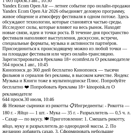
1 005
просм.
3 авг., 10:30
Yandex Ecom Open Air — летнее событие про онлайн-продажи
Yandex Ecom Open Air 2026 объединяет деловую программу,
живое общение и атмосферу фестиваля в одном потоке. Здесь
обсуждают технологии, которые становятся частью среды.
Исследуют силы, которые влияют на весь рынок. Находят
новые связи, идеи и точки роста. В течение дня пространство
фестиваля наполняют выступления, дискуссии, встречи,
специальные форматы, музыка и активности партнёров.
Присоединиться к происходящему можно из любой точки —
на площадке фестиваля или через онлайн-трансляцию.
Зарегистрироваться #реклама 18+ ecomfest.ru О рекламодателе
564
просм.
1 авг., 10:45
Кинопоиск до 360 дней бесплатно Кинопоиск — тысячи
фильмов и сериалов без рекламы, в высоком качестве. Яндекс
Музыка и Книги тоже в мультиподписке Плюс. Попробуйте
бесплатно ❤️ Попробовать #реклама 18+ kinopoisk.ru О
рекламодателе
644
просм.
30 июля, 10:46
🥞 Нежные сырники из рикотты 📋Ингредиенты: - Рикотта —
180 г. - Яйцо — 1 шт. - Мука — 35 г. - Разрыхлитель — 0,5 ч. л.
- Сахар — по вкусу. 🍽️ Приготовление: 1. Смешать рикотту,
яйцо, муку и разрыхлитель до однородной массы. 2. По
желанию добавить сахар. 3. Сформировать небольшие