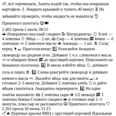
🥔, всё перемешать. Залить водой так, чтобы она покрывала
картофель 💧 Накрыть крышкой и тушить 40 минут ⏳ Не
забывайте проверять, чтобы жидкость не выкипела 👌
Приятного аппетита 😋🍽️
2 402
просм.
1 июля, 08:15
🥪 Невероятно вкусный сэндвич 📝 Ингредиенты: 🍞 Хлеб —
4 ломтика 🥚 Яйца — 2 шт. 🧀 Сыр — 4 ломтика 🥓 Бекон — 6
ломтиков 🧈 Сливочное масло 🥑 Авокадо — 1 шт. 🧂 Соль/
перец 👩‍🍳 Приготовление: 1️⃣ Разогрейте большую
сковороду на среднем огне. Добавьте 1 ч.л. сливочного масла
🧈 и обжарьте бекон 🥓 до хрустящей корочки. Переложите на
бумажное полотенце. 2️⃣ В миске взбейте яйца 🥚, добавьте
соль и перец 🧂. 3️⃣ Снова разогрейте сковороду и добавьте
немного масла 🧈. Вылейте яйца, как для омлета 🍳, и
готовьте 2–3 минуты. Добавьте 2 ломтика хлеба 🍞 и дайте
яйцам схватиться. Аккуратно переверните. 4️⃣ На один
ломтик выложите: 🧀 2 ломтика сыра 🥑 1/2 авокадо 🥓 3
ломтика бекона Сложите сэндвич 🥪 и готовьте ещё 2–3
минуты, пока сыр не расплавится 🤤 Приятного аппетита 🤍
2 263
просм.
30 июня, 21:15
🍗🔥 Куриные крылья BBQ с хрустящей корочкой Идеальные