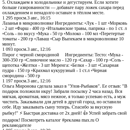
5. Охлаждаем в холодильнике и дегустируем. Если хотите
больше газированности — добавьте пару ложек сахара перед
охлаждением и ненадолго оставьте в тёплом месте.
1 295
просм.
3 авг., 16:15
Лазанья в микроволновке Ингредиенты: ▫️Лук - 1 шт ▫️Морковь
- 2 шт ▫️Фарш - 400 гр ▫️Итальянские травы, паприка - по 1 ст. л
▫️Соль - по вкусу ▫️Мука - 50 гр ▫️Молоко - 100 мл ▫️Перетертые
томаты - 200 гр ▫️Лаваш ▫️Сыр Выпекаем в микроволновке 10
минут.
1 093
просм.
3 авг., 12:16
Пирог с черной смородиной ⠀ Ингредиенты: Тесто: ▫️Мука -
300-350 гр ▫️Сливочное масло - 120 гр ▫️Сахар - 100 гр ▫️Соль -
щепотка ▫️Желтки - 3 шт Меренга: ▫️Белки - 3 шт ▫️Сахарная
пудра - 150 гр ▫️Крахмал кукурузный - 1 ст.л ▫️Черная
смородина - 500 гр
1 197
просм.
3 авг., 12:16
Ольга Миронова сделала заказ в "Улов-Рыбаков". Ее отзыв: "В
подарок положили икру! Забрали посылку 2 часа назад. Вся
мягкая, ароматная, мясо нежное, я только успеваю есть, а муж
чистить. Заказывали для детей в другой город, но оставили
себе. Иду заказывать сыну теперь. Спасибо за вкусную
рыбку!" ⚡ Быстрая доставка от 2х дней! 👍 Успей забрать свой
подарок! Посмотреть каталог #реклама max.ru О
рекламодателе