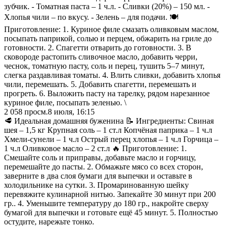
зубчик. - Томатная паста – 1 ч.л. - Сливки (20%) – 150 мл. -
Хлопья чили – по вкусу. - Зелень – для подачи. 🍽️
Приготовление: 1. Куриное филе смазать оливковым маслом,
посыпать паприкой, солью и перцем, обжарить на гриле до
готовности. 2. Спагетти отварить до готовности. 3. В
сковороде растопить сливочное масло, добавить черри,
чеснок, томатную пасту, соль и перец, тушить 5–7 минут,
слегка раздавливая томаты. 4. Влить сливки, добавить хлопья
чили, перемешать. 5. Добавить спагетти, перемешать и
прогреть. 6. Выложить пасту на тарелку, рядом нарезанное
куриное филе, посыпать зеленью. \
2 058
просм.
8 июля, 16:15
🥩 Идеальная домашняя буженина 📝 Ингредиенты: Свиная
шея – 1,5 кг Крупная соль – 1 ст.л Копчёная паприка – 1 ч.л
Хмели-сунели – 1 ч.л Острый перец хлопья – 1 ч.л Горчица –
1 ч.л Оливковое масло – 2 ст.л 🔥 Приготовление: 1.
Смешайте соль и приправы, добавьте масло и горчицу,
перемешайте до пасты. 2. Обмажьте мясо со всех сторон,
заверните в два слоя бумаги для выпечки и оставьте в
холодильнике на сутки. 3. Промаринованную шейку
перевяжите кулинарной нитью. Запекайте 30 минут при 200
гр.. 4. Уменьшите температуру до 180 гр., накройте сверху
бумагой для выпечки и готовьте ещё 45 минут. 5. Полностью
остудите, нарежьте тонко.