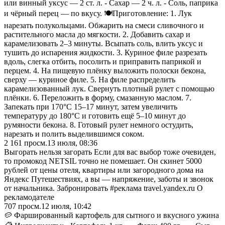
или винный уксус — 2 ст. л. - Сахар — 2 ч. л. - Соль, паприка
и чёрный перец — по вкусу. 🍽️Приготовление: 1. Лук
нарезать полукольцами. Обжарить на смеси сливочного и
растительного масла до мягкости. 2. Добавить сахар и
карамелизовать 2–3 минуты. Всыпать соль, влить уксус и
тушить до испарения жидкости. 3. Куриное филе разрезать
вдоль, слегка отбить, посолить и приправить паприкой и
перцем. 4. На пищевую плёнку выложить полоски бекона,
сверху — куриное филе. 5. На филе распределить
карамелизованный лук. Свернуть плотный рулет с помощью
плёнки. 6. Переложить в форму, смазанную маслом. 7.
Запекать при 170°C 15–17 минут, затем увеличить
температуру до 180°C и готовить ещё 5–10 минут до
румяности бекона. 8. Готовый рулет немного остудить,
нарезать и полить выделившимся соком.
2 161
просм.
13 июля, 08:36
Выгорать нельзя загорать Если для вас выбор тоже очевиден,
то промокод NETSIL точно не помешает. Он скинет 5000
рублей от цены отеля, квартиры или загородного дома на
Яндекс Путешествиях, а вы — напряжение, заботы и звонок
от начальника. Забронировать #реклама travel.yandex.ru О
рекламодателе
707
просм.
12 июля, 10:42
🥔 Фаршированный картофель для сытного и вкусного ужина