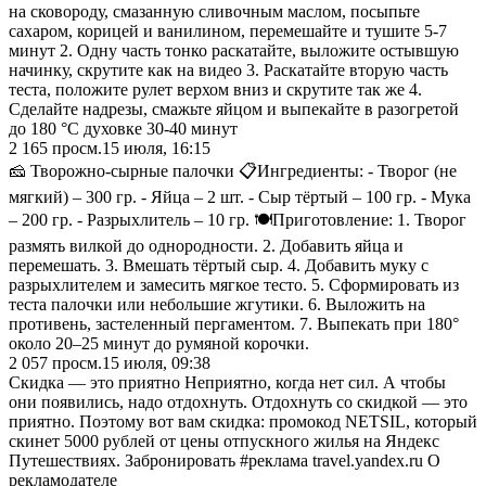
на сковороду, смазанную сливочным маслом, посыпьте
сахаром, корицей и ванилином, перемешайте и тушите 5-7
минут 2. Одну часть тонко раскатайте, выложите остывшую
начинку, скрутите как на видео 3. Раскатайте вторую часть
теста, положите рулет верхом вниз и скрутите так же 4.
Сделайте надрезы, смажьте яйцом и выпекайте в разогретой
до 180 °C духовке 30-40 минут
2 165
просм.
15 июля, 16:15
🧀 Творожно-сырные палочки 📋Ингредиенты: - Творог (не
мягкий) – 300 гр. - Яйца – 2 шт. - Сыр тёртый – 100 гр. - Мука
– 200 гр. - Разрыхлитель – 10 гр. 🍽️Приготовление: 1. Творог
размять вилкой до однородности. 2. Добавить яйца и
перемешать. 3. Вмешать тёртый сыр. 4. Добавить муку с
разрыхлителем и замесить мягкое тесто. 5. Сформировать из
теста палочки или небольшие жгутики. 6. Выложить на
противень, застеленный пергаментом. 7. Выпекать при 180°
около 20–25 минут до румяной корочки.
2 057
просм.
15 июля, 09:38
Скидка — это приятно Неприятно, когда нет сил. А чтобы
они появились, надо отдохнуть. Отдохнуть со скидкой — это
приятно. Поэтому вот вам скидка: промокод NETSIL, который
скинет 5000 рублей от цены отпускного жилья на Яндекс
Путешествиях. Забронировать #реклама travel.yandex.ru О
рекламодателе