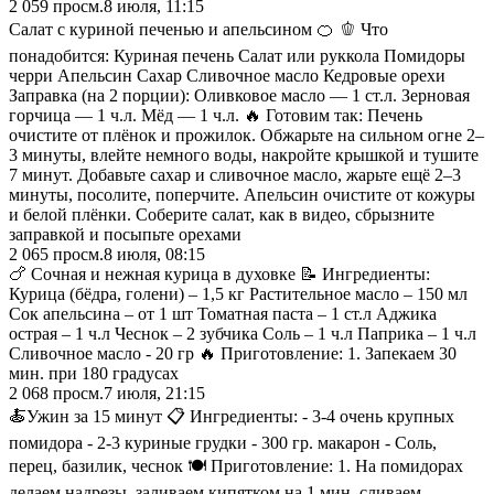
2 059
просм.
8 июля, 11:15
Салат с куриной печенью и апельсином 🍊 🫑 Что
понадобится: Куриная печень Салат или руккола Помидоры
черри Апельсин Сахар Сливочное масло Кедровые орехи
Заправка (на 2 порции): Оливковое масло — 1 ст.л. Зерновая
горчица — 1 ч.л. Мёд — 1 ч.л. 🔥 Готовим так: Печень
очистите от плёнок и прожилок. Обжарьте на сильном огне 2–
3 минуты, влейте немного воды, накройте крышкой и тушите
7 минут. Добавьте сахар и сливочное масло, жарьте ещё 2–3
минуты, посолите, поперчите. Апельсин очистите от кожуры
и белой плёнки. Соберите салат, как в видео, сбрызните
заправкой и посыпьте орехами
2 065
просм.
8 июля, 08:15
🍗 Сочная и нежная курица в духовке 📝 Ингредиенты:
Курица (бёдра, голени) – 1,5 кг Растительное масло – 150 мл
Сок апельсина – от 1 шт Томатная паста – 1 ст.л Аджика
острая – 1 ч.л Чеснок – 2 зубчика Соль – 1 ч.л Паприка – 1 ч.л
Сливочное масло - 20 гр 🔥 Приготовление: 1. Запекаем 30
мин. при 180 градусах
2 068
просм.
7 июля, 21:15
🍝Ужин за 15 минут 📋 Ингредиенты: - 3-4 очень крупных
помидора - 2-3 куриные грудки - 300 гр. макарон - Соль,
перец, базилик, чеснок 🍽️ Приготовление: 1. На помидорах
делаем надрезы, заливаем кипятком на 1 мин, сливаем,