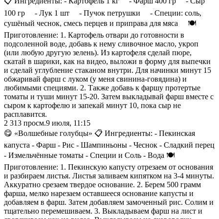
📋 Ингредиенты: - Картофель 1 кг ⠀ - Фарш 400 гр ⠀ - Сыр
100 гр ⠀ - Лук 1 шт ⠀ - Пучок петрушки ⠀ - Специи: соль,
сушёный чеснок, смесь перцев и приправа для мяса ⠀ 🍽️
Приготовление: 1. Картофель отвари до готовности в
подсоленной воде, добавь к нему сливочное масло, укроп
(или любую другую зелень). Из картофеля сделай пюре,
скатай в шарики, как на видео, выложи в форму для выпечки
и сделай углубление стаканом внутри. Для начинки минут 15
обжаривай фарш с луком (у меня свинина-говядина) и
любимыми специями. 2. Также добавь к фаршу протертые
томаты и туши минут 15-20. Затем выкладывай фарш вместе с
сыром к картофелю и запекай минут 10, пока сыр не
расплавится.
2 313
просм.
9 июля, 11:15
😋 «Волшебные голубцы» 📋 Ингредиенты: - Пекинская
капуста - Фарш - Рис - Шампиньоны - Чеснок - Сладкий перец
- Измельчённые томаты - Специи и Соль - Вода 🍽️
Приготовление: 1. Пекинскую капусту отрезаем от основания
и разбираем листья. Листья заливаем кипятком на 3-4 минуты.
Аккуратно срезаем твердое основание. 2. Берем 500 грамм
фарша, мелко нарезаем оставшееся основание капусты и
добавляем в фарш. Затем добавляем замоченный рис. Солим и
тщательно перемешиваем. 3. Выкладываем фарш на лист и