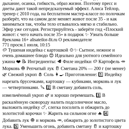
дыхание, осанка, гибкость, образ жизни. Поэтому пресс и
диеты дают такой непредсказуемый эффект. Алиса Тейлор,
тренер с 2010 года, на бесплатном мастер-классе по полочкам
разберёт, что на самом деле меняет живот после 35 - и как
заниматься так, чтобы тело отзывалось мягко и стабильно.
Эфир уже сегодня. Регистрируйтесь - заберёте гид «Плоский
живот: с чего начать после 35» в подарок ✨ Узнать больше
#реклама 16+ alisateilor-fit.ru О рекламодателе
771
просм.
1 июля, 10:15
🥔 Тушеная индейка с картошкой 🍲✨ Сытное, нежное и
очень домашнее блюдо 😍 Идеально для уютного семейного
ужина ❤️ 📝 Ингредиенты: 🥩 Филе индейки 🥔 Картофель 🥕
Морковь 🧅 Репчатый лук 🥛 Сметана 20% — 200 г (не менее)
🌿 Свежий укроп 🧂 Соль 👩‍🍳 Приготовление: 1️⃣ Индейку
нарезать брусочками, картошку — кубиками, морковь и лук
— четвертинками. 🔪 2️⃣ В сметану добавить соль,
измельчённый укроп 🌿 и хорошо перемешать. 3️⃣ В
раскалённую сковороду налить подсолнечное масло,
выложить индейку 🍗, слегка посолить и обжарить до
золотистой корочки ✨ Жарить на сильном огне 🔥 4️⃣
Добавить лук 🧅 и морковь 🥕, обжарить до золотистого цвета
лука. 5️⃣ Уменьшить огонь, добавить сметану 🥛 и картошку