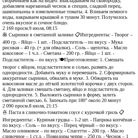
сворачиваем как на видео. Выкладываем на сковородку,
добавляем нарезанный чеснок и специи, сладкий перец,
шампиньоны и измельченные томаты. 4. Вливаем немного
воды, накрываем крышкой и тушим 30 минут. Получилось
очень вкусное и сочное блюдо.
2 169
просм.
9 июля, 08:15
🥞 Сырники в сметанной заливке 📋Ингредиенты: - Творог –
400 гр. - Яйцо – 1 шт. - Подсластитель – по вкусу. - Мука
рисовая – 40 гр. (+ для обвалки). - Соль – щепотка. - Масло
кокосовое – 1 ч.л. - Сметана – 200 гр. - Яйцо – 1 шт. -
Подсластитель – по вкусу. 🍽️Приготовление: 1. Смешать
творог с яйцом, подсластителем и солью, размять до
однородности. Добавить муку и перемешать. 2. Сформировать
аккуратные сырники, обвалять в муке. 3. Обжарить на
кокосовом масле до лёгкой золотистой корочки с двух сторон.
4. Для заливки смешать сметану, яйцо и подсластитель до
однородности. 5. Выложить сырники в форму, залить
сметанной смесью. 6. Запекать при 180° около 20 минут
2 090
просм.
8 июля, 21:15
🍜 Паста в сливочно-томатном соусе с курочкой гриль 📋
Ингредиенты: - Куриная грудка – 1-2 шт. - Паприка копчёная –
по вкусу. - Соль – по вкусу. - Перец чёрный – по вкусу. -
Масло оливковое – по вкусу. - Спагетти – 200 гр. - Масло
сливочное – 1 ст.л. - Помидоры черри – 250 гр. - Чеснок – 1