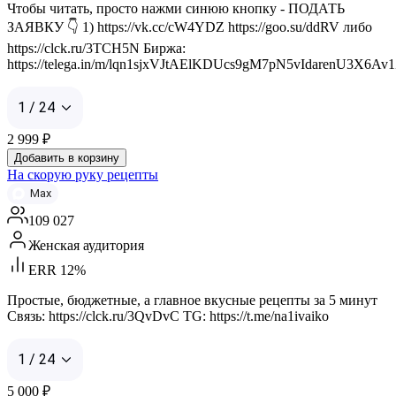
Чтобы читать, просто нажми синюю кнопку - ПОДАТЬ
ЗАЯВКУ 👇 1) https://vk.cc/cW4YDZ https://goo.su/ddRV либо
https://clck.ru/3TCH5N Биржа:
https://telega.in/m/lqn1sjxVJtAElKDUcs9gM7pN5vIdarenU3X6Av
1 / 24
2 999
₽
Добавить в корзину
На скорую руку рецепты
Max
109 027
Женская аудитория
ERR 12%
Простые, бюджетные, а главное вкусные рецепты за 5 минут
Связь: https://clck.ru/3QvDvC TG: https://t.me/na1ivaiko
1 / 24
5 000
₽