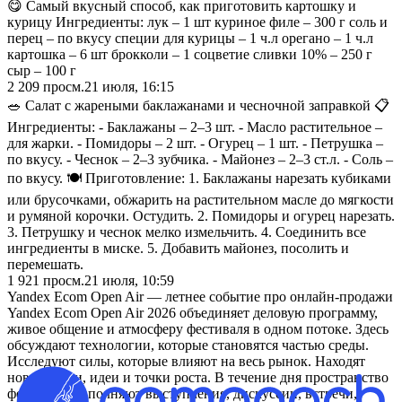
😋 Самый вкусный способ, как приготовить картошку и
курицу Ингредиенты: лук – 1 шт куриное филе – 300 г соль и
перец – по вкусу специи для курицы – 1 ч.л орегано – 1 ч.л
картошка – 6 шт брокколи – 1 соцветие сливки 10% – 250 г
сыр – 100 г
2 209
просм.
21 июля, 16:15
🥗 Салат с жареными баклажанами и чесночной заправкой 📋
Ингредиенты: - Баклажаны – 2–3 шт. - Масло растительное –
для жарки. - Помидоры – 2 шт. - Огурец – 1 шт. - Петрушка –
по вкусу. - Чеснок – 2–3 зубчика. - Майонез – 2–3 ст.л. - Соль –
по вкусу. 🍽️ Приготовление: 1. Баклажаны нарезать кубиками
или брусочками, обжарить на растительном масле до мягкости
и румяной корочки. Остудить. 2. Помидоры и огурец нарезать.
3. Петрушку и чеснок мелко измельчить. 4. Соединить все
ингредиенты в миске. 5. Добавить майонез, посолить и
перемешать.
1 921
просм.
21 июля, 10:59
Yandex Ecom Open Air — летнее событие про онлайн-продажи
Yandex Ecom Open Air 2026 объединяет деловую программу,
живое общение и атмосферу фестиваля в одном потоке. Здесь
обсуждают технологии, которые становятся частью среды.
Исследуют силы, которые влияют на весь рынок. Находят
новые связи, идеи и точки роста. В течение дня пространство
фестиваля наполняют выступления, дискуссии, встречи,