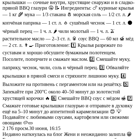
крылышки — сочные внутри, хрустящие снаружи и в сладко-
пряной BBQ глазури 🤤 📝 Ингредиенты: 🍗 куриные крылья
— 1 кг 🌾 мука — 1/3 стакана 🧂 морская соль — 1/2 ст. л. 🌶
копчёная паприка — 1 ст. л. 🧄 сушёный чеснок — 1 ст. л. ⚫
чёрный перец — 1 ч. л. 🌶 чили молотый — 1 ч. л. 🫒
растительное масло — 2–3 ст. л. 🥫 соус BBQ — 60 мл 🍯 мёд
— 2 ст. л. 👨‍🍳 Приготовление: 1️⃣ Крылья разрежьте по
суставам и хорошо обсушите бумажным полотенцем.
Посолите, поперчите и смажьте маслом. 2️⃣ Смешайте муку,
паприку, чеснок, чили, соль и чёрный перец. 3️⃣ Обваляйте
крылышки в пряной смеси и стряхните лишнюю муку. 4️⃣
Выложите на противень с пергаментом или на решётку. 5️⃣
Запекайте при 200°C около 40–50 минут до золотистой
хрустящей корочки 🔥 6️⃣ Смешайте BBQ соус с мёдом 🍯 7️⃣
Смажьте готовые крылышки глазурью и отправьте в духовку
ещё на 5–10 минут до аппетитной карамелизации 😍 💡
Подавайте с любимыми соусами, картофелем или свежими
овощами 🥔🥒
2 176
просм.
30 июня, 16:15
Недавно наткнулась на блог Жени и неожиданно залипла 😁