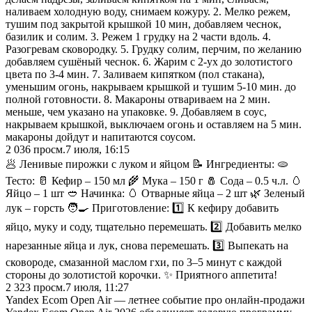
наливаем холодную воду, снимаем кожуру. 2. Мелко режем,
тушим под закрытой крышкой 10 мин, добавляем чеснок,
базилик и солим. 3. Режем 1 грудку на 2 части вдоль. 4.
Разогревам сковородку. 5. Грудку солим, перчим, по желанию
добавляем сушёный чеснок. 6. Жарим с 2-ух до золотистого
цвета по 3-4 мин. 7. Заливаем кипятком (пол стакана),
уменьшим огонь, накрываем крышкой и тушим 5-10 мин. до
полной готовности. 8. Макароны отвариваем на 2 мин.
меньше, чем указано на упаковке. 9. Добавляем в соус,
накрываем крышкой, выключаем огонь и оставляем на 5 мин.
макароны дойдут и напитаются соусом.
2 036
просм.
7 июля, 16:15
🥟 Ленивые пирожки с луком и яйцом 📝 Ингредиенты: 🫓
Тесто: 🥛 Кефир – 150 мл 🌾 Мука – 150 г 🧂 Сода – 0.5 ч.л. 🥚
Яйцо – 1 шт 🥙 Начинка: 🥚 Отварные яйца – 2 шт 🌿 Зеленый
лук – горсть 🧑‍🍳 Приготовление: 1️⃣ К кефиру добавить
яйцо, муку и соду, тщательно перемешать. 2️⃣ Добавить мелко
нарезанные яйца и лук, снова перемешать. 3️⃣ Выпекать на
сковороде, смазанной маслом гхи, по 3–5 минут с каждой
стороны до золотистой корочки. ✨ Приятного аппетита!
2 323
просм.
7 июля, 11:27
Yandex Ecom Open Air — летнее событие про онлайн-продажи