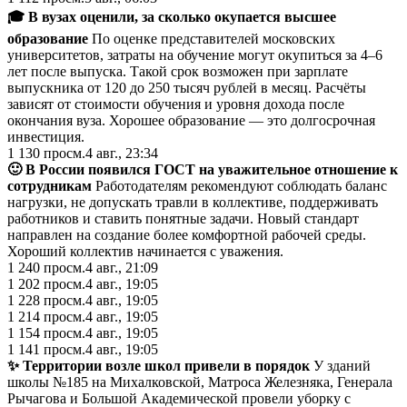
🎓 В вузах оценили, за сколько окупается высшее
образование
По оценке представителей московских
университетов, затраты на обучение могут окупиться за 4–6
лет после выпуска. Такой срок возможен при зарплате
выпускника от 120 до 250 тысяч рублей в месяц. Расчёты
зависят от стоимости обучения и уровня дохода после
окончания вуза. Хорошее образование — это долгосрочная
инвестиция.
1 130
просм.
4 авг., 23:34
🙂 В России появился ГОСТ на уважительное отношение к
сотрудникам
Работодателям рекомендуют соблюдать баланс
нагрузки, не допускать травли в коллективе, поддерживать
работников и ставить понятные задачи. Новый стандарт
направлен на создание более комфортной рабочей среды.
Хороший коллектив начинается с уважения.
1 240
просм.
4 авг., 21:09
1 202
просм.
4 авг., 19:05
1 228
просм.
4 авг., 19:05
1 214
просм.
4 авг., 19:05
1 154
просм.
4 авг., 19:05
1 141
просм.
4 авг., 19:05
✨ Территории возле школ привели в порядок
У зданий
школы №185 на Михалковской, Матроса Железняка, Генерала
Рычагова и Большой Академической провели уборку с