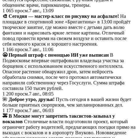
общением: врачи, парикмахеры, тренеры.
1 065
просм.
7 авг., 13:09
🎨 Сегодня — мастер-класс по рисунку на асфальте!
На
площадке в спортивной зоне «Бригантины» в 13:00 пройдёт
творческое занятие, где можно вместе с детьми дать волю
фантазии и нарисовать яркие летние картины. Отличный
повод провести время на свежем воздухе и оставить после
себя немного красок и хорошего настроения.
1 166
просм.
7 авг., 11:06
😬 Первый штраф с помощью ИИ уже выписан
В
Подмосковье впервые оштрафовали владельца участка за
борщевик с использованием искусственного интеллекта.
Опасное растение обнаружил дрон, затем нейросеть
обработала снимки, после чего протокол автоматически
направили собственнику через Госуслуги. Сумма штрафа
составила 150 тысяч рублей.
1 200
просм.
7 авг., 08:05
🌺
Доброе утро, друзья!
Пусть сегодня в вашей жизни будет
больше приятных сюрпризов, чем запланированных дел.
1 177
просм.
7 авг., 06:03
🚕 В Москве могут запретить таксистов-зазывал у
вокзалов
Столичные власти подготовили проект, который
ограничит работу водителей, предлагающих поездки прямо на
выходах с вокзалов и в аэропорту Внуково. Нововведение