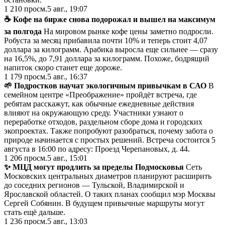
1 210
просм.
5 авг., 19:07
☕ Кофе на бирже снова подорожал и вышел на максимум
за полгода
На мировом рынке кофе цены заметно подросли.
Робуста за месяц прибавила почти 10% и теперь стоит 4,07
доллара за килограмм. Арабика выросла еще сильнее — сразу
на 16,5%, до 7,91 доллара за килограмм. Похоже, бодрящий
напиток скоро станет еще дороже.
1 179
просм.
5 авг., 16:37
🌱 Подростков научат экологичным привычкам в САО
В
семейном центре «Преображение» пройдёт встреча, где
ребятам расскажут, как обычные ежедневные действия
влияют на окружающую среду. Участники узнают о
переработке отходов, раздельном сборе дома и городских
экопроектах. Также попробуют разобраться, почему забота о
природе начинается с простых решений. Встреча состоится 5
августа в 16:00 по адресу: Проезд Черепановых, д. 44.
1 206
просм.
5 авг., 15:01
✨ МЦД могут продлить за пределы Подмосковья
Сеть
Московских центральных диаметров планируют расширить
до соседних регионов — Тульской, Владимирской и
Ярославской областей. О таких планах сообщил мэр Москвы
Сергей Собянин. В будущем привычные маршруты могут
стать ещё дальше.
1 236
просм.
5 авг., 13:03