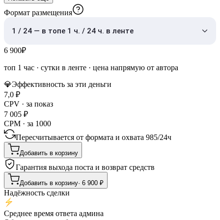
Формат размещения
1 / 24 — в топе 1 ч. / 24 ч. в ленте
6 900
₽
топ 1 час
·
сутки в ленте
· цена напрямую от автора
💎
Эффективность за эти деньги
7,0
₽
CPV · за показ
7 005
₽
CPM · за 1000
Пересчитывается от формата и охвата
985
/
24ч
Добавить в корзину
Гарантия выхода поста и возврат средств
Добавить в корзину
·
6 900
₽
Надёжность сделки
Среднее время ответа админа