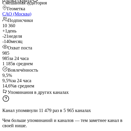
ссылка скрыта
Смешанная аудитория
Геометка
САО (Москва)
Подписчики
10 360
+1
день
-21
неделя
-140
месяц
Охват поста
985
985
за 24 часа
1 185
в среднем
Вовлечённость
9,5%
9,5%
за 24 часа
14,6%
в среднем
Упоминания в других каналах
Канал упомянули
11 479
раз
в
5 965
каналах
Чем больше упоминаний и каналов — тем заметнее канал в
своей нише.