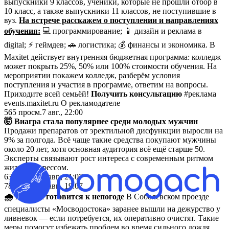
выпускники 9 классов, ученики, которые не прошли отбор в
10 класс, а также выпускники 11 классов, не поступившие в
вуз.
На встрече расскажем о поступлении и направлениях
обучения:
💻 программирование; 📱 дизайн и реклама в
digital; ⚡ геймдев; 🚗 логистика; 💰 финансы и экономика. В
Maxitet действует внутренняя бюджетная программа: колледж
может покрыть 25%, 50% или 100% стоимости обучения. На
мероприятии покажем колледж, разберём условия
поступления и участия в программе, ответим на вопросы.
Приходите всей семьёй!
Получить консультацию
#реклама
events.maxitet.ru О рекламодателе
565
просм.
7 авг., 22:00
🤯 Виагра стала популярнее среди молодых мужчин
Продажи препаратов от эректильной дисфункции выросли на
9% за полгода. Всё чаще такие средства покупают мужчины
около 20 лет, хотя основная аудитория всё ещё старше 50.
Эксперты связывают рост интереса с современным ритмом
жизни и стрессом.
631
просм.
7 авг., 21:07
783
просм.
7 авг., 19:07
🌧 Москва готовится к непогоде
В Соболевском проезде
специалисты «Мосводостока» заранее вышли на дежурство у
ливневок — если потребуется, их оперативно очистят. Такие
меры помогут избежать проблем во время сильного дождя.