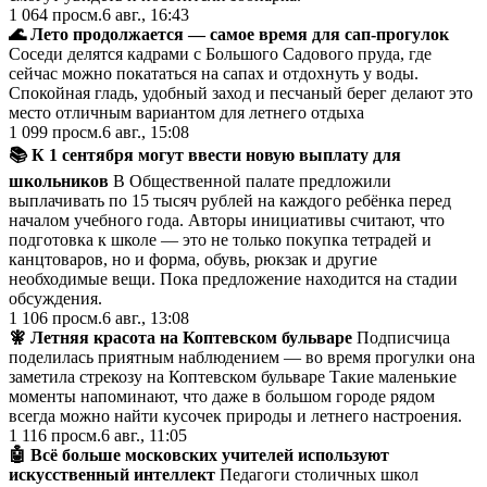
1 064
просм.
6 авг., 16:43
🌊 Лето продолжается — самое время для сап-прогулок
Соседи делятся кадрами с Большого Садового пруда, где
сейчас можно покататься на сапах и отдохнуть у воды.
Спокойная гладь, удобный заход и песчаный берег делают это
место отличным вариантом для летнего отдыха
1 099
просм.
6 авг., 15:08
📚 К 1 сентября могут ввести новую выплату для
школьников
В Общественной палате предложили
выплачивать по 15 тысяч рублей на каждого ребёнка перед
началом учебного года. Авторы инициативы считают, что
подготовка к школе — это не только покупка тетрадей и
канцтоваров, но и форма, обувь, рюкзак и другие
необходимые вещи. Пока предложение находится на стадии
обсуждения.
1 106
просм.
6 авг., 13:08
🧚 Летняя красота на Коптевском бульваре
Подписчица
поделилась приятным наблюдением — во время прогулки она
заметила стрекозу на Коптевском бульваре Такие маленькие
моменты напоминают, что даже в большом городе рядом
всегда можно найти кусочек природы и летнего настроения.
1 116
просм.
6 авг., 11:05
🤖 Всё больше московских учителей используют
искусственный интеллект
Педагоги столичных школ