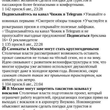
объясняют желанием сделать поездки для туристов и
пассажиров более безопасными и комфортными.
1 142
просм.
6 авг., 23:28
Подписывайтесь на канал Чижик в Telegram
⚡Узнавайте о
новинках первыми ⚡Смотрите обзоры товаров ⚡Участвуйте в
розыгрышах призов и открывайте полезные лайфхаки.
✅Подписывайтесь на канал Чижик в Telegram и не
пропускайте выгодные предложения!
Подписаться
#реклама
16+ О рекламодателе
1 135
просм.
6 авг., 22:28
🫠 Самокаты в Москве могут стать круглогодичными
Столичные власти рассматривают возможность оставить
прокат самокатов не только на тёплый сезон, но и на зиму.
Идею связывают с развитием велоинфраструктуры и тем, что
многие курьеры уже активно используют двухколёсный
транспорт даже в холодное время года.
Возможно, скоро
самокат станет таким же привычным транспортом, как
автобус или метро.
1 104
просм.
6 авг., 21:04
🚕 В Москве могут запретить таксистов-зазывал у
вокзалов
Столичные власти подготовили проект, который
ограничит работу водителей, предлагающих поездки прямо на
выходах с вокзалов и в аэропорту Внуково. Нововведение
объясняют желанием сделать поездки для туристов и