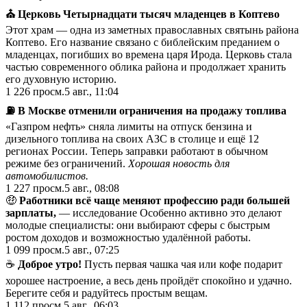
⛪️ Церковь Четырнадцати тысяч младенцев в Коптево
Этот храм — одна из заметных православных святынь района
Коптево. Его название связано с библейским преданием о
младенцах, погибших во времена царя Ирода. Церковь стала
частью современного облика района и продолжает хранить
его духовную историю.
1 226
просм.
5 авг., 11:04
⛽️ В Москве отменили ограничения на продажу топлива
«Газпром нефть» сняла лимиты на отпуск бензина и
дизельного топлива на своих АЗС в столице и ещё 12
регионах России. Теперь заправки работают в обычном
режиме без ограничений.
Хорошая новость для
автомобилистов.
1 227
просм.
5 авг., 08:08
🤑
Работники всё чаще меняют профессию ради большей
зарплаты,
— исследование Особенно активно это делают
молодые специалисты: они выбирают сферы с быстрым
ростом доходов и возможностью удалённой работы.
1 099
просм.
5 авг., 07:25
☕
Доброе утро!
Пусть первая чашка чая или кофе подарит
хорошее настроение, а весь день пройдёт спокойно и удачно.
Берегите себя и радуйтесь простым вещам.
1 112
просм.
5 авг., 06:03