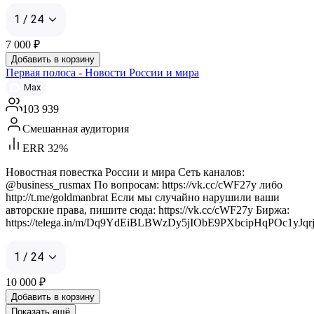
1 / 24
7 000
₽
Добавить в корзину
Первая полоса - Новости России и мира
Max
103 939
Смешанная аудитория
ERR 32%
Новостная повестка России и мира Сеть каналов:
@business_rusmax По вопросам: https://vk.cc/cWF27y либо
http://t.me/goldmanbrat Если мы случайно нарушили ваши
авторские права, пишите сюда: https://vk.cc/cWF27y Биржа:
https://telega.in/m/Dq9YdEiBLBWzDy5jIObE9PXbcipHqPOc1yJqr
1 / 24
10 000
₽
Добавить в корзину
Показать ещё