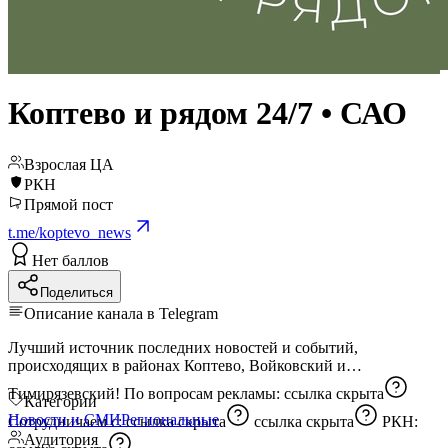
Коптево и рядом 24/7 • САО
Взрослая ЦА
РКН
Прямой пост
t.me/koptevo_news
Нет баллов
Поделиться
Описание канала в Telegram
Лучший источник последних новостей и событий,
происходящих в районах Коптево, Войковский и
Тимирязевский! По вопросам рекламы:
ссылка скрыта
Категории
Новости и СМИ
Региональные
Сотрудничаем с:
ссылка скрыта
ссылка скрыта
РКН:
Аудитория