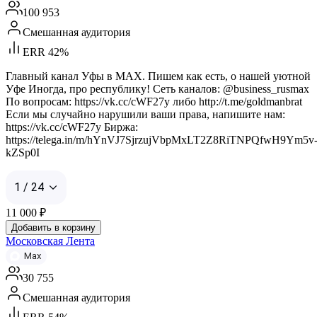
100 953
Смешанная аудитория
ERR 42%
Главный канал Уфы в MAX. Пишем как есть, о нашей уютной
Уфе Иногда, про республику! Сеть каналов: @business_rusmax
По вопросам: https://vk.cc/cWF27y либо http://t.me/goldmanbrat
Если мы случайно нарушили ваши права, напишите нам:
https://vk.cc/cWF27y Биржа:
https://telega.in/m/hYnVJ7SjrzujVbpMxLT2Z8RiTNPQfwH9Ym5v
kZSp0I
1 / 24
11 000
₽
Добавить в корзину
Московская Лента
Max
30 755
Смешанная аудитория