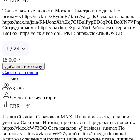
ERR 54%
Только важные новости Москвы. Быстро и по делу. По
рекламе: https://clck.ru/3RyumF / t.me/yar_ads Ссылка на канал:
https://max.ru/join/RMJohzXiAZq7CJBulPypED8qP6LBe8JN7VPh
Сотрудничаем с https://maxln.ru/SpiralYuri Работаем с сервисом
BidFox: https://clck.su/cbYbD РКН: https://clck.ru/3Uv4CR
1 / 24
15 000
₽
Добавить в корзину
Саратов Первый
Max
33 289
Смешанная аудитория
ERR 41%
Главный канал Саратова в MAX. Пишем как есть, о нашем
уютном Саратове. Иногда, про область! Предложить новость:
https://vk.cc/cW73OQ Сеть каналов: @business_rusmax По
вопросам: https://vk.cc/cWF27y либо http://t.me/goldmanbrat
Если мы случайно нарушили ваши авторские права, пишите