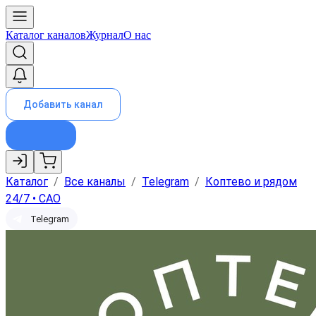
Каталог каналов
Журнал
О нас
Добавить канал
Каталог
/
Все каналы
/
Telegram
/
Коптево и рядом
24/7 • САО
Telegram