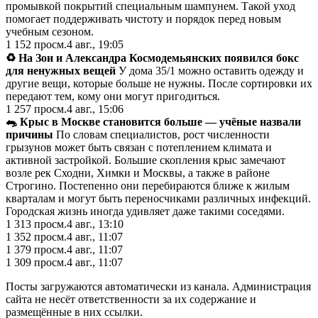
промывкой покрытий специальным шампунем. Такой уход
помогает поддерживать чистоту и порядок перед новым
учебным сезоном.
1 152
просм.
4 авг., 19:05
♻️ На Зои и Александра Космодемьянских появился бокс
для ненужных вещей
У дома 35/1 можно оставить одежду и
другие вещи, которые больше не нужны. После сортировки их
передают тем, кому они могут пригодиться.
1 257
просм.
4 авг., 15:06
🐀 Крыс в Москве становится больше — учёные назвали
причины
По словам специалистов, рост численности
грызунов может быть связан с потеплением климата и
активной застройкой. Большие скопления крыс замечают
возле рек Сходни, Химки и Москвы, а также в районе
Строгино. Постепенно они перебираются ближе к жилым
кварталам и могут быть переносчиками различных инфекций.
Городская жизнь иногда удивляет даже такими соседями.
1 313
просм.
4 авг., 13:10
1 352
просм.
4 авг., 11:07
1 379
просм.
4 авг., 11:07
1 309
просм.
4 авг., 11:07
Посты загружаются автоматически из канала. Администрация
сайта не несёт ответственности за их содержание и
размещённые в них ссылки.