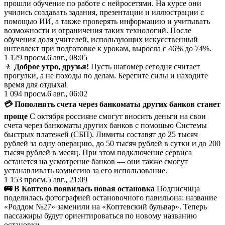
прошли обучение по работе с нейросетями. На курсе они
учились создавать задания, презентации и иллюстрации с
помощью ИИ, а также проверять информацию и учитывать
возможности и ограничения таких технологий. После
обучения доля учителей, использующих искусственный
интеллект при подготовке к урокам, выросла с 46% до 74%.
1 129
просм.
6 авг., 08:05
🚶
Доброе утро, друзья!
Пусть шагомер сегодня считает
прогулки, а не походы по делам. Берегите силы и находите
время для отдыха!
1 094
просм.
6 авг., 06:02
💳 Пополнять счета через банкоматы других банков станет
проще
С октября россияне смогут вносить деньги на свои
счета через банкоматы других банков с помощью Системы
быстрых платежей (СБП). Лимиты составят до 25 тысяч
рублей за одну операцию, до 50 тысяч рублей в сутки и до 200
тысяч рублей в месяц. При этом подключение сервиса
останется на усмотрение банков — они также смогут
устанавливать комиссию за его использование.
1 153
просм.
5 авг., 21:09
🚌 В Коптево появилась новая остановка
Подписчица
поделилась фотографией остановочного павильона: название
«Роддом №27» заменили на «Коптевский бульвар». Теперь
пассажиры будут ориентироваться по новому названию
остановки.