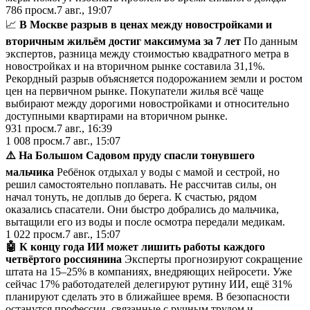
786
просм.
7 авг., 19:07
📈
В Москве разрыв в ценах между новостройками и
вторичным жильём достиг максимума за 7 лет
По данным
экспертов, разница между стоимостью квадратного метра в
новостройках и на вторичном рынке составила 31,1%.
Рекордный разрыв объясняется подорожанием земли и ростом
цен на первичном рынке. Покупатели жилья всё чаще
выбирают между дорогими новостройками и относительно
доступными квартирами на вторичном рынке.
931
просм.
7 авг., 16:39
1 008
просм.
7 авг., 15:07
⚠️ На Большом Садовом пруду спасли тонувшего
мальчика
Ребёнок отдыхал у воды с мамой и сестрой, но
решил самостоятельно поплавать. Не рассчитав силы, он
начал тонуть, не доплыв до берега. К счастью, рядом
оказались спасатели. Они быстро добрались до мальчика,
вытащили его из воды и после осмотра передали медикам.
1 022
просм.
7 авг., 15:07
🤖 К концу года ИИ может лишить работы каждого
четвёртого россиянина
Эксперты прогнозируют сокращение
штата на 15–25% в компаниях, внедряющих нейросети. Уже
сейчас 17% работодателей делегируют рутину ИИ, ещё 31%
планируют сделать это в ближайшее время. В безопасности
останутся профессии, связанные с ручным трудом и