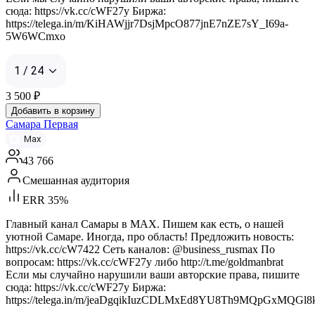
сюда: https://vk.cc/cWF27y Биржа:
https://telega.in/m/KiHAWjjr7DsjMpcO877jnE7nZE7sY_I69a-
5W6WCmxo
1 / 24
3 500
₽
Добавить в корзину
Самара Первая
Max
43 766
Смешанная аудитория
ERR 35%
Главный канал Самары в MAX. Пишем как есть, о нашей
уютной Самаре. Иногда, про область! Предложить новость:
https://vk.cc/cW7422 Сеть каналов: @business_rusmax По
вопросам: https://vk.cc/cWF27y либо http://t.me/goldmanbrat
Если мы случайно нарушили ваши авторские права, пишите
сюда: https://vk.cc/cWF27y Биржа:
https://telega.in/m/jeaDgqikIuzCDLMxEd8YU8Th9MQpGxMQGl