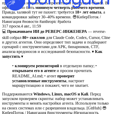
пространства и проводить презентации продуктов Claude. В
офисе нужно быть
минимум четверть рабочего времени
.
Правда, халявой тут не пахнет: требуется
18+ лет опыта
, а
командировки займут 30–40% времени. 😎КиберПоток
/
Навигация #новости #anthropic #работа
317
просм.
4 авг., 11:59
💻
Прокачиваем ИИ до РЕВЕРС-ИНЖЕНЕРА
— reverse-
skill собрал
80+ скиллов
для Claude Code, Codex, Cursor, Cline
и других агентов. Они определяют тип задачи и подбирают
сценарий с инструментами для APK, бинарников, CTF,
анализа вредоносов и исследований безопасности. ▾
Как
запустить
▾
‣
клонируем репозиторий
в отдельную папку; ‣
открываем его в агенте
и просим прочитать
README_AI.md; ‣ агент
проверит
установленные инструменты
, настроит
маршрутизацию и покажет, чего не хватает.
Поддерживаются
Windows, Linux, macOS и Kali
. Перед
запуском проверяем скрипты: набор может устанавливать
инструменты и менять настройки агента. Используем только
на своих системах или с разрешения владельца. [GitHub] 😎
КиберПоток
/
Навигация #инструменты #безопасность