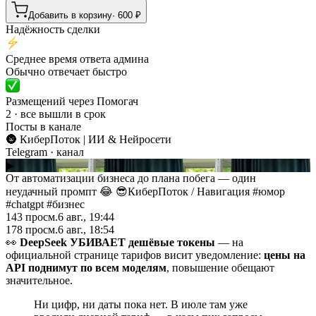
Добавить в корзину
·
600
₽
Надёжность сделки
Среднее время ответа админа
Обычно отвечает быстро
Размещений через Помогач
2 · все вышли в срок
Посты в канале
🌚 КиберПоток | ИИ & Нейросети
Telegram
· канал
▶
От автоматизации бизнеса до плана побега — один
неудачный промпт 😂 😎КиберПоток
/
Навигация #юмор
#chatgpt #бизнес
143
просм.
6 авг., 19:44
178
просм.
6 авг., 18:54
👀
DeepSeek УБИВАЕТ дешёвые токены
— на
официальной странице тарифов висит уведомление:
цены на
API поднимут по всем моделям
, повышение обещают
значительное.
Ни цифр, ни даты пока нет. В июле там уже