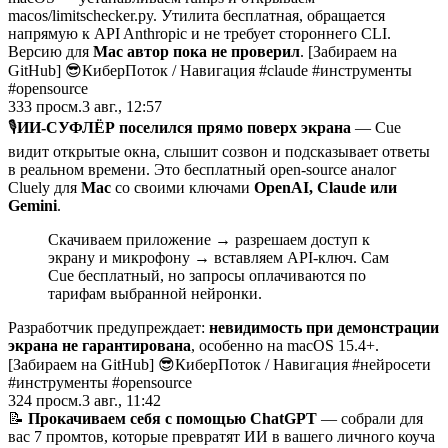
macos/limitschecker.py. Утилита бесплатная, обращается
напрямую к API Anthropic и не требует стороннего CLI.
Версию для
Mac автор пока не проверил
. [Забираем на
GitHub] 😎КиберПоток
/
Навигация #claude #инструменты
#opensource
333
просм.
3 авг., 12:57
🎙
ИИ-СУФЛЁР поселился прямо поверх экрана
— Cue
видит открытые окна, слышит созвон и подсказывает ответы
в реальном времени. Это бесплатный open-source аналог
Cluely для
Mac
со своими ключами
OpenAI, Claude или
Gemini
.
Скачиваем приложение → разрешаем доступ к
экрану и микрофону → вставляем API-ключ. Сам
Cue бесплатный, но запросы оплачиваются по
тарифам выбранной нейронки.
Разработчик предупреждает:
невидимость при демонстрации
экрана не гарантирована
, особенно на macOS 15.4+.
[Забираем на GitHub] 😎КиберПоток
/
Навигация #нейросети
#инструменты #opensource
324
просм.
3 авг., 11:42
📝
Прокачиваем себя с помощью ChatGPT
— собрали для
вас 7 промтов, которые превратят ИИ в вашего личного коуча