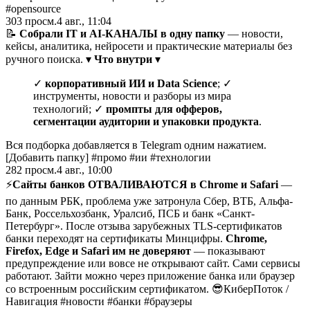
#opensource
303
просм.
4 авг., 11:04
📝
Собрали IT и AI-КАНАЛЫ в одну папку
— новости,
кейсы, аналитика, нейросети и практические материалы без
ручного поиска. ▾
Что внутри
▾
✓
корпоративный ИИ и Data Science
; ✓
инструменты, новости и разборы из мира
технологий; ✓
промпты для офферов,
сегментации аудитории и упаковки продукта
.
Вся подборка добавляется в Telegram одним нажатием.
[Добавить папку] #промо #ии #технологии
282
просм.
4 авг., 10:00
⚡️
Сайты банков ОТВАЛИВАЮТСЯ в Chrome и Safari
—
по данным РБК, проблема уже затронула Сбер, ВТБ, Альфа-
Банк, Россельхозбанк, Уралсиб, ПСБ и банк «Санкт-
Петербург». После отзыва зарубежных TLS-сертификатов
банки переходят на сертификаты Минцифры.
Chrome,
Firefox, Edge и Safari им не доверяют
— показывают
предупреждение или вовсе не открывают сайт. Сами сервисы
работают. Зайти можно через приложение банка или браузер
со встроенным российским сертификатом. 😎КиберПоток
/
Навигация #новости #банки #браузеры