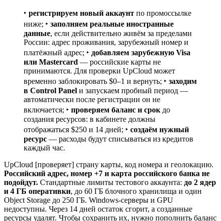
‣
регистрируем новый аккаунт
по промоссылке
ниже; ‣
заполняем реальные иностранные
данные
, если действительно живём за пределами
России: адрес проживания, зарубежный номер и
платёжный адрес; ‣
добавляем зарубежную Visa
или Mastercard
— российские карты не
принимаются. Для проверки UpCloud может
временно заблокировать $0–1 и вернуть; ‣
заходим
в Control Panel
и запускаем пробный период —
автоматически после регистрации он не
включается; ‣
проверяем баланс и срок
до
создания ресурсов: в кабинете должны
отображаться $250 и 14 дней; ‣
создаём нужный
ресурс
— расходы будут списываться из кредитов
каждый час.
UpCloud [проверяет] страну карты, код номера и геолокацию.
Российский адрес, номер +7 и карта российского банка не
подойдут.
Стандартные лимиты тестового аккаунта:
до 2 ядер
и 4 ГБ оперативки
, до 60 ГБ блочного хранилища и один
Object Storage до 250 ГБ. Windows-серверы и GPU
недоступны. Через 14 дней остаток сгорит, а созданные
ресурсы удалят. Чтобы сохранить их, нужно пополнить баланс