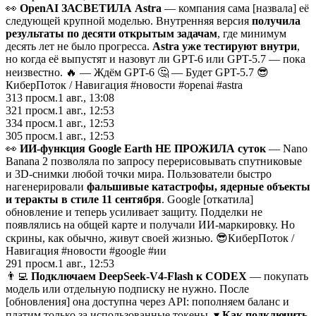
👀
OpenAI ЗАСВЕТИЛА Astra
— компания сама [назвала] её
следующей крупной моделью. Внутренняя версия
получила
результаты по десяти открытым задачам
, где минимум
десять лет не было прогресса.
Astra уже тестируют внутри
,
но когда её выпустят и назовут ли GPT-6 или GPT-5.7 — пока
неизвестно. 🔥 — Ждём GPT-6 🤔 — Будет GPT-5.7 😎
КиберПоток
/
Навигация #новости #openai #astra
313
просм.
1 авг., 13:08
321
просм.
1 авг., 12:53
334
просм.
1 авг., 12:53
305
просм.
1 авг., 12:53
👀
ИИ-функция Google Earth НЕ ПРОЖИЛА суток
— Nano
Banana 2 позволяла по запросу перерисовывать спутниковые
и 3D-снимки любой точки мира. Пользователи быстро
нагенерировали
фальшивые катастрофы, ядерные объекты
и теракты в стиле 11 сентября
. Google [откатила]
обновление и теперь усиливает защиту. Подделки не
появлялись на общей карте и получали ИИ-маркировку. Но
скрины, как обычно, живут своей жизнью. 😎КиберПоток
/
Навигация #новости #google #ии
291
просм.
1 авг., 12:53
👨‍💻
Подключаем DeepSeek-V4-Flash к CODEX
— покупать
модель или отдельную подписку не нужно. После
[обновления] она доступна через API: пополняем баланс и
платим только за использованные токены. ▾
Как подключить