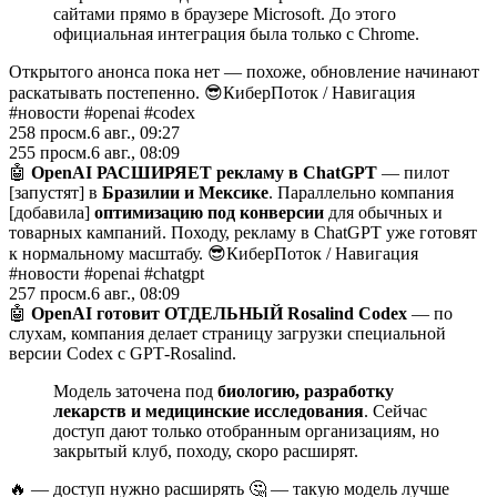
сайтами прямо в браузере Microsoft. До этого
официальная интеграция была только с Chrome.
Открытого анонса пока нет — похоже, обновление начинают
раскатывать постепенно. 😎КиберПоток
/
Навигация
#новости #openai #codex
258
просм.
6 авг., 09:27
255
просм.
6 авг., 08:09
🤖
OpenAI РАСШИРЯЕТ рекламу в ChatGPT
— пилот
[запустят] в
Бразилии и Мексике
. Параллельно компания
[добавила]
оптимизацию под конверсии
для обычных и
товарных кампаний. Походу, рекламу в ChatGPT уже готовят
к нормальному масштабу. 😎КиберПоток
/
Навигация
#новости #openai #chatgpt
257
просм.
6 авг., 08:09
🤖
OpenAI готовит ОТДЕЛЬНЫЙ Rosalind Codex
— по
слухам, компания делает страницу загрузки специальной
версии Codex с GPT‑Rosalind.
Модель заточена под
биологию, разработку
лекарств и медицинские исследования
. Сейчас
доступ дают только отобранным организациям, но
закрытый клуб, походу, скоро расширят.
🔥 — доступ нужно расширять 🤔 — такую модель лучше