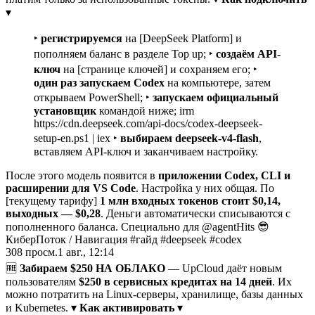
▾
‣
регистрируемся
на [DeepSeek Platform] и
пополняем баланс в разделе Top up; ‣
создаём API-
ключ
на [странице ключей] и сохраняем его; ‣
один раз запускаем Codex
на компьютере, затем
открываем PowerShell; ‣
запускаем официальный
установщик
командой ниже; irm
https://cdn.deepseek.com/api-docs/codex-deepseek-
setup-en.ps1 | iex ‣
выбираем deepseek-v4-flash
,
вставляем API-ключ и заканчиваем настройку.
После этого модель появится в
приложении Codex, CLI и
расширении для VS Code
. Настройка у них общая. По
[текущему тарифу]
1 млн входных токенов стоит $0,14,
выходных — $0,28
. Деньги автоматически списываются с
пополненного баланса. Специально для @agentHits 😎
КиберПоток
/
Навигация #гайд #deepseek #codex
308
просм.
1 авг., 12:14
🆓
Забираем $250 НА ОБЛАКО
— UpCloud даёт новым
пользователям
$250 в сервисных кредитах на 14 дней
. Их
можно потратить на Linux-серверы, хранилище, базы данных
и Kubernetes. ▾
Как активировать
▾