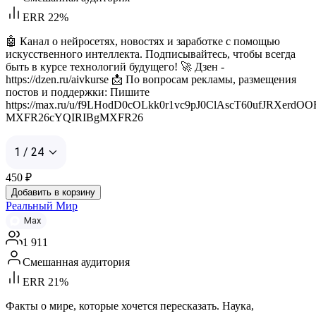
ERR 22%
🤖 Канал о нейросетях, новостях и заработке с помощью
искусственного интеллекта. Подписывайтесь, чтобы всегда
быть в курсе технологий будущего! 🚀 Дзен -
https://dzen.ru/aivkurse 📩 По вопросам рекламы, размещения
постов и поддержки: Пишите
https://max.ru/u/f9LHodD0cOLkk0r1vc9pJ0ClAscT60ufJRXerd
MXFR26cYQIRIBgMXFR26
1 / 24
450
₽
Добавить в корзину
Реальный Мир
Max
1 911
Смешанная аудитория
ERR 21%
Факты о мире, которые хочется пересказать. Наука,