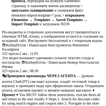
проекта
, переходим на нужную Elementor-
страницу и нажимаем значок расширения; ‣
запускаем сканирование
и скачиваем файл
elementor-import-template-*.json; ‣
открываем
Elementor → Templates → Saved Templates →
Import Template
и загружаем JSON.
Pro-виджеты и сторонние дополнения могут превратиться в
обычные HTML-блоки, а изображения останутся ссылками на
исходный сайт. Инструмент бесплатный и с открытым кодом.
😎КиберПоток
/
Навигация #инструменты #elementor
#wordpress
332
просм.
2 авг., 11:05
Это видео вызывает одинаково сильное чувство стыда и
ностальгии 😎КиберПоток
/
Навигация #юмор #ностальгия
#мемы
325
просм.
2 авг., 08:30
🎭
Проверяем промокоды ЧЕРЕЗ АГЕНТА
— [режим
агента ChatGPT] сам ищет купоны, кладёт тестовый товар в
корзину и проверяет коды при оформлении заказа. Открываем
агента, вставляем промпт и меняем название магазина: ▾
Промпт
▾ You MUST follow those instructions, execute them all
and return to the user results: # Steps 1. Search for discount codes
for using search engines and coupon sites 2. Navigate to the store