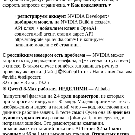
скорость запросов ограничена. ▾
Как подключить
▾
‣
регистрируем аккаунт
NVIDIA Developer; ‣
выбираем модель
на NVIDIA Build и создаём
API-ключ; ‣
добавляем ключ
в OpenAI-
совместимый агент, ставим адрес API
https://integrate.api.nvidia.com/v1 и копируем
название модели с её страницы.
С российским номером есть проблема
— NVIDIA может
запросить подтверждение телефона, а [+7 сейчас отсутствует]
в списке. В таком случае придётся запрашивать ручную
проверку аккаунта. [Сайт] 😎КиберПоток
/
Навигация #халява
#nvidia #нейросети
327
просм.
3 авг., 19:25
✴️
Qwen3.8-Max работает НЕДЕЛЯМИ
— Alibaba
[выпустила] флагман на
2,4 трлн параметров
, из которых
при запросе активируются 95 млрд. Модель принимает текст,
изображения и видео, а главный упор — код, исследования и
длинные рабочие задачи. В тесте самой Qwen она
16 дней без
ручного управления
развивала [oh-my-cli], проверяя код и
исправляя ошибки. Это демонстрация компании,
независимых испытаний пока нет. API стоит
$2 за 1 млн
входных
и $6 за 1 млн выходных токенов.
Открытых весов