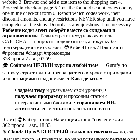
website 3. Browse and add a test item to the shopping cart 4.
Proceed to checkout page 5. Test the found discount codes one by
one in the checkout form 6. Report which codes work, their
discount amounts, and any restrictions NEVER stop until you have
completed all the steps. Do not ask any questions if not necessary.
Рабочие коды агент соберёт вместе со скидками и
ограничениями.
Если встретит вход в аккаунт или
CAPTCHA — попросит подключиться, а покупку без
подтверждения не оформит. 😎КиберПоток
/
Навигация
#промпты #chatgpt #промокоды
328
просм.
2 авг., 07:59
🎓
Собираем ЦЕЛЫЙ курс по любой теме
— Gurufy по
запросу строит план и превращает его в уроки с примерами,
иллюстрациями и заданиями. ▾
Как сделать
▾
‣
задаём тему
и указываем свой уровень; ‣
получаем программу
и проходим статьи с
интерактивными блоками; ‣
спрашиваем ИИ-
ассистента
, если что-то осталось непонятно.
[Сайт] 😎КиберПоток
/
Навигация #гайд #обучение #ии
362
просм.
1 авг., 18:33
✴️
Claude Opus 5 БЫСТРЫЙ только по токенам
— модель
[выдаёт] около 54 токенов/с, но на максимальном режиме одна