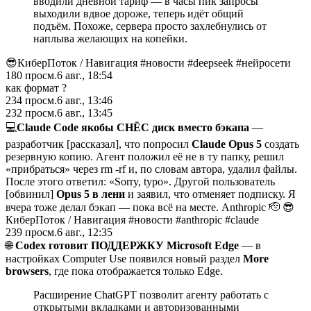
вводили дневной тариф — в часы пик запросы
выходили вдвое дороже, теперь идёт общий
подъём. Похоже, сервера просто захлебнулись от
наплыва желающих на копейки.
😎КиберПоток
/
Навигация #новости #deepseek #нейросети
180
просм.
6 авг., 18:54
как формат ?
234
просм.
6 авг., 13:46
232
просм.
6 авг., 13:45
💻
Claude Code якобы СНЁС диск вместо бэкапа
—
разработчик [рассказал], что попросил
Claude Opus 5
создать
резервную копию. Агент положил её не в ту папку, решил
«прибраться» через rm -rf и, по словам автора, удалил файлы.
После этого ответил: «Sorry, typo». Другой пользователь
[обвинил]
Opus 5 в лени
и заявил, что отменяет подписку. Я
вчера тоже делал бэкап — пока всё на месте. Anthropic 🫡 😎
КиберПоток
/
Навигация #новости #anthropic #claude
239
просм.
6 авг., 12:35
🌐
Codex готовит ПОДДЕРЖКУ Microsoft Edge
— в
настройках Computer Use появился новый раздел
More
browsers
, где пока отображается только Edge.
Расширение ChatGPT позволит агенту работать с
открытыми вкладками и авторизованными