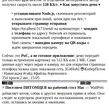
получил скорость около
128 КБ/с
. ▾
Как запустить демо
▾
‣
устанавливаем Node.js
, скачиваем репозиторий
и выполняем npm install, затем npm run dev; ‣
открываем страницу отправки
https://localhost:5173/send/ на компьютере; ‣
заходим
с телефона
по адресу Network из терминала,
принимаем локальный сертификат и нажимаем
Start camera; ‣
наводим камеру на QR-коды
и
ждём завершения передачи.
Сейчас это
PoC, а не готовое приложение
: демо передаёт
только встроенную картинку на 512 КБ или 2 МБ. Сами
данные идут через экран и камеру, но для открытия страницы
телефона нужна одна локальная сеть. [GitHub] 😎КиберПоток
/
Навигация #гайд #файлы #opensource
354
просм.
2 авг., 15:05
▶
⚡️
Поселяем ПИТОМЦЕВ на рабочий стол Mac
— WallPets
добавляет котов, собак и других зверушек прямо в обои. Они
следят за курсором, реагируют на поглаживания, играют и
спят, оставаясь за окнами и иконками.