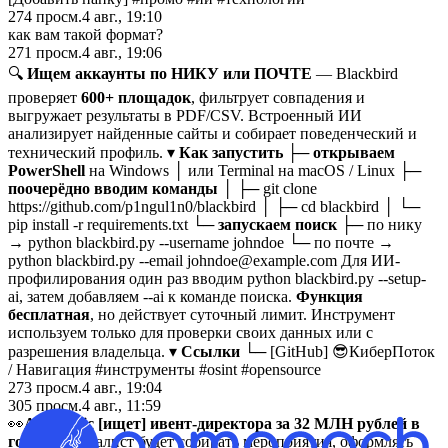
274
просм.
4 авг., 19:10
как вам такой формат?
271
просм.
4 авг., 19:06
🔍
Ищем аккаунты по НИКУ или ПОЧТЕ
— Blackbird
проверяет
600+ площадок
, фильтрует совпадения и
выгружает результаты в PDF/CSV. Встроенный ИИ
анализирует найденные сайты и собирает поведенческий и
технический профиль. ▾
Как запустить
├─
открываем
PowerShell
на Windows │ или Terminal на macOS / Linux ├─
поочерёдно вводим команды
│ ├─ git clone
https://github.com/p1ngul1n0/blackbird │ ├─ cd blackbird │ └─
pip install -r requirements.txt └─
запускаем поиск
├─ по нику
→ python blackbird.py --username johndoe └─ по почте →
python blackbird.py --email johndoe@example.com Для ИИ-
профилирования один раз вводим python blackbird.py --setup-
ai, затем добавляем --ai к команде поиска.
Функция
бесплатная
, но действует суточный лимит. Инструмент
используем только для проверки своих данных или с
разрешения владельца. ▾
Ссылки
└─ [GitHub] 😎КиберПоток
/
Навигация #инструменты #osint #opensource
273
просм.
4 авг., 19:04
305
просм.
4 авг., 11:59
👀
Anthropic [
ищет
] ивент-директора за 32 МЛН рублей в
год
— специалист будет собирать мероприятия, оформлять