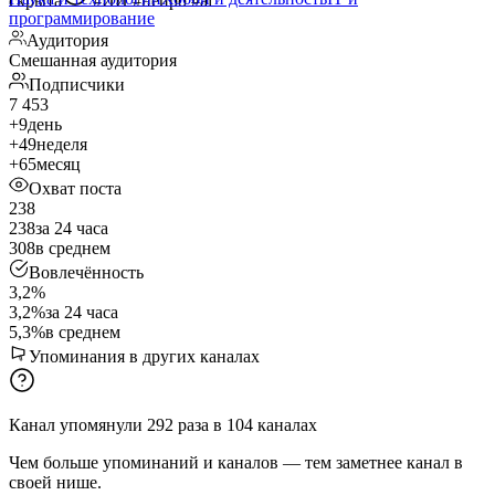
скрыта
#ИИ #нейро #ai
программирование
Аудитория
Смешанная аудитория
Подписчики
7 453
+9
день
+49
неделя
+65
месяц
Охват поста
238
238
за 24 часа
308
в среднем
Вовлечённость
3,2%
3,2%
за 24 часа
5,3%
в среднем
Упоминания в других каналах
Канал упомянули
292
раза
в
104
каналах
Чем больше упоминаний и каналов — тем заметнее канал в
своей нише.