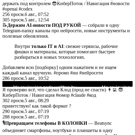
держать под контролем 😎КиберПоток
/
Навигация #новости
#openai #codex
256
просм.
6 авг., 07:52
305
просм.
5 авг., 12:54
📝
Держим AI-новости ПОД РУКОЙ
— собрали в одну
Telegram-папку каналы про нейросети, новые инструменты и
полезные обновления.
Внутри
только IT и AI
: свежие сервисы, рабочие
фишки и материалы, которые помогают быстрее
разбираться в новых технологиях.
Добавляем всю [подборку] одним нажатием и не ищем
каждый канал вручную. #промо #ии #нейросети
286
просм.
5 авг., 10:52
▶
Я проверяю всё, что сделал Клод (прод не спасти) 👨‍💻 😎
КиберПоток
/
Навигация #юмор #claude #код
302
просм.
5 авг., 08:29
приветствую! как такой формат ?
290
просм.
5 авг., 07:19
288
просм.
5 авг., 07:19
🎙
Превращаем телефоны В КОЛОНКИ
— Beatsync
объединяет смартфоны, ноутбуки и планшеты в одну