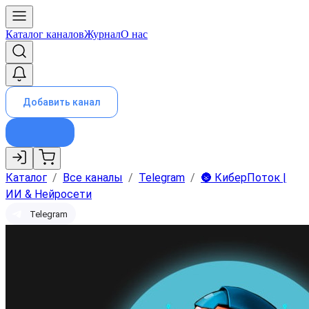
Каталог каналов
Журнал
О нас
Добавить канал
Каталог
/
Все каналы
/
Telegram
/
🌚 КиберПоток |
ИИ & Нейросети
Telegram