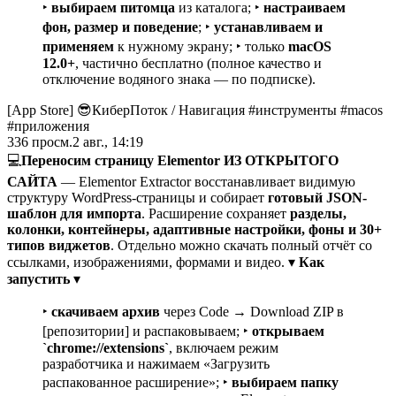
‣
выбираем питомца
из каталога; ‣
настраиваем
фон, размер и поведение
; ‣
устанавливаем и
применяем
к нужному экрану; ‣ только
macOS
12.0+
, частично бесплатно (полное качество и
отключение водяного знака — по подписке).
[App Store] 😎КиберПоток
/
Навигация #инструменты #macos
#приложения
336
просм.
2 авг., 14:19
💻
Переносим страницу Elementor ИЗ ОТКРЫТОГО
САЙТА
— Elementor Extractor восстанавливает видимую
структуру WordPress-страницы и собирает
готовый JSON-
шаблон для импорта
. Расширение сохраняет
разделы,
колонки, контейнеры, адаптивные настройки, фоны и 30+
типов виджетов
. Отдельно можно скачать полный отчёт со
ссылками, изображениями, формами и видео. ▾
Как
запустить
▾
‣
скачиваем архив
через Code → Download ZIP в
[репозитории] и распаковываем; ‣
открываем
`chrome://extensions`
, включаем режим
разработчика и нажимаем «Загрузить
распакованное расширение»; ‣
выбираем папку