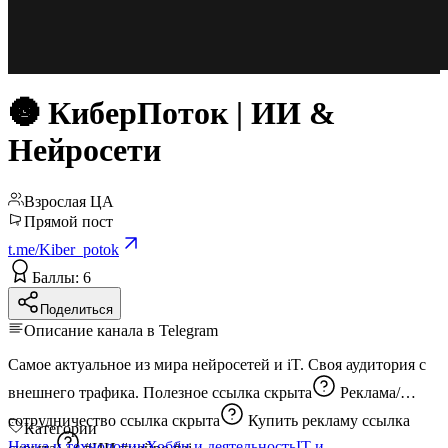
🌚 КиберПоток | ИИ &
Нейросети
Взрослая ЦА
Прямой пост
t.me/Kiber_potok
Баллы: 6
Поделиться
Описание канала в Telegram
Самое актуальное из мира нейросетей и iT. Своя аудитория с
внешнего трафика. Полезное
ссылка скрыта
Реклама/
сотрудничество
ссылка скрыта
Купить рекламу
ссылка
Категории
Наука и технологии
Хобби и деятельность
IT и