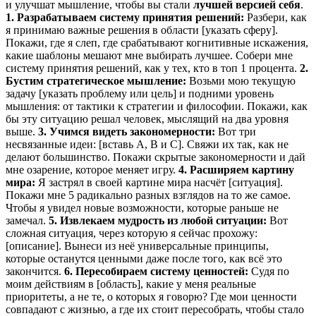
и улучшат мышление, чтобы вы стали
лучшей версией себя
.
1. Разрабатываем систему принятия решений:
Разбери, как
я принимаю важные решения в области [указать сферу].
Покажи, где я слеп, где срабатывают когнитивные искажения,
какие шаблоны мешают мне выбирать лучшее. Собери мне
систему принятия решений, как у тех, кто в топ 1 процента.
2.
Бустим стратегическое мышление:
Возьми мою текущую
задачу [указать проблему или цель] и подними уровень
мышления: от тактики к стратегии и философии. Покажи, как
бы эту ситуацию решал человек, мыслящий на два уровня
выше.
3. Учимся видеть закономерности:
Вот три
несвязанные идеи: [вставь А, В и С]. Свяжи их так, как не
делают большинство. Покажи скрытые закономерности и дай
мне озарение, которое меняет игру.
4. Расширяем картину
мира:
Я застрял в своей картине мира насчёт [ситуация].
Покажи мне 5 радикально разных взглядов на то же самое.
Чтобы я увидел новые возможности, которые раньше не
замечал.
5. Извлекаем мудрость из любой ситуации:
Вот
сложная ситуация, через которую я сейчас прохожу:
[описание]. Вынеси из неё универсальные принципы,
которые останутся ценными даже после того, как всё это
закончится.
6. Пересобираем систему ценностей:
Судя по
моим действиям в [область], какие у меня реальные
приоритеты, а не те, о которых я говорю? Где мои ценности
совпадают с жизнью, а где их стоит пересобрать, чтобы стало