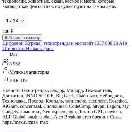
технологии, животные, океан, космос и места, которые
выглядят как фантастика, но существуют на самом деле.
1 / 24
400
₽
Добавить в корзину
Цифровой Журнал | технотренды и эксплойт 1337 808 Hi AI в
IT и выйти Не баг а фича
Max
3 962
Мужская аудитория
ERR 11%
Новости Технотренды, Бэкдор, Милорд, Техномотель,
Движитал, INNO SCOPE, Big Geek, эйай ньюз, Нейродвиж,
Технолавка, Провод, Костыль, тайпспейс, эксплойт, Rozetked,
AiGram, concertzaal, Сиолошная, CodeCamp, hitvpn, Lagom, My
Gadgets, лимоникс, Neurosphere, tgm, Доктор GPT, newtech,
ALF Global, альф глобал, Ateo Breaking атео брекинг Связь
https://max.ru/znak_max