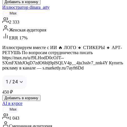
Добавить в корзину
Иллюстратор dinara_arty
Max
2 333
Женская аудитория
ERR 17%
Иллюстрируем вместе с ИИ 🔥 ЛОГО 🔸 СТИКЕРЫ 🔸 АРТ-
РЕТУШЬ По вопросам сотрудничества писать
https://max.ru/u/f9LHodD0cOJT--
SXmFXhhJOqD7zdO6blj9plSQLV4p__4ju3sslv7_nnk4Y Купить
рекламу в канале — s.marketly.ru/7ayft6Dd
1 / 24
450
₽
Добавить в корзину
AI в курсе
Max
1 043
Смешанная аудитория