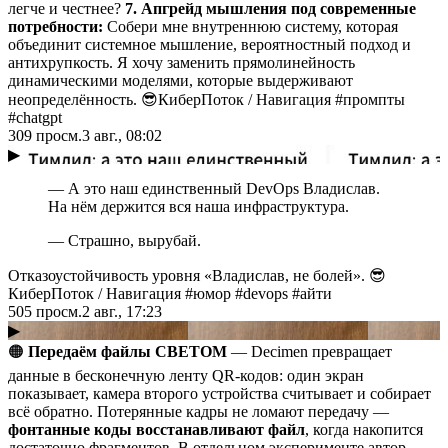
легче и честнее?
7. Апгрейд мышления под современные
потребности:
Собери мне внутреннюю систему, которая
объединит системное мышление, вероятностный подход и
антихрупкость. Я хочу заменить прямолинейность
динамическими моделями, которые выдерживают
неопределённость. 😎КиберПоток
/
Навигация #промпты
#chatgpt
309
просм.
3 авг., 08:02
▶
— А это наш единственный DevOps Владислав.
На нём держится вся наша инфраструктура.
— Страшно, вырубай.
Отказоустойчивость уровня «Владислав, не болей». 😎
КиберПоток
/
Навигация #юмор #devops #айти
505
просм.
2 авг., 17:23
▶
🟠
Передаём файлы СВЕТОМ
— Decimen превращает
данные в бесконечную ленту QR-кодов: один экран
показывает, камера второго устройства считывает и собирает
всё обратно. Потерянные кадры не ломают передачу —
фонтанные коды восстанавливают файл
, когда накопится
достаточно фрагментов. В отдельном эксперименте автор