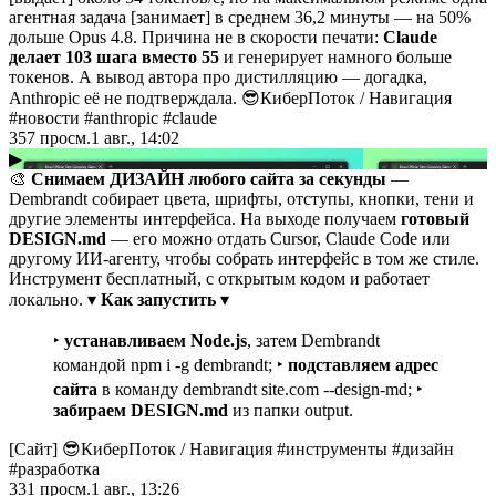
агентная задача [занимает] в среднем 36,2 минуты — на 50%
дольше Opus 4.8. Причина не в скорости печати:
Claude
делает 103 шага вместо 55
и генерирует намного больше
токенов. А вывод автора про дистилляцию — догадка,
Anthropic её не подтверждала. 😎КиберПоток
/
Навигация
#новости #anthropic #claude
357
просм.
1 авг., 14:02
▶
🎨
Снимаем ДИЗАЙН любого сайта за секунды
—
Dembrandt собирает цвета, шрифты, отступы, кнопки, тени и
другие элементы интерфейса. На выходе получаем
готовый
DESIGN.md
— его можно отдать Cursor, Claude Code или
другому ИИ-агенту, чтобы собрать интерфейс в том же стиле.
Инструмент бесплатный, с открытым кодом и работает
локально. ▾
Как запустить
▾
‣
устанавливаем Node.js
, затем Dembrandt
командой npm i -g dembrandt; ‣
подставляем адрес
сайта
в команду dembrandt site.com --design-md; ‣
забираем
DESIGN.md
из папки output.
[Сайт] 😎КиберПоток
/
Навигация #инструменты #дизайн
#разработка
331
просм.
1 авг., 13:26