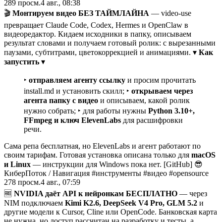
289
просм.
4 авг., 08:38
🎬
Монтируем видео БЕЗ ТАЙМЛАЙНА
— video-use
превращает Claude Code, Codex, Hermes и OpenClaw в
видеоредактор. Кидаем исходники в папку, описываем
результат словами и получаем готовый ролик: с вырезанными
паузами, субтитрами, цветокоррекцией и анимациями. ▾
Как
запустить
▾
‣
отправляем агенту ссылку
и просим прочитать
install.md и установить скилл; ‣
открываем через
агента папку с видео
и описываем, какой ролик
нужно собрать; ‣ для работы нужны
Python 3.10+,
FFmpeg и ключ ElevenLabs
для расшифровки
речи.
Сама репа бесплатная, но ElevenLabs и агент работают по
своим тарифам. Готовая установка описана только для
macOS
и Linux
— инструкции для Windows пока нет. [GitHub] 😎
КиберПоток
/
Навигация #инструменты #видео #opensource
278
просм.
4 авг., 07:59
🆓
NVIDIA даёт API к нейронкам БЕСПЛАТНО
— через
NIM подключаем
Kimi K2.6, DeepSeek V4 Pro, GLM 5.2
и
другие модели к Cursor, Cline или OpenCode. Банковская карта
не нужна, но доступ рассчитан на разработку и тесты, а