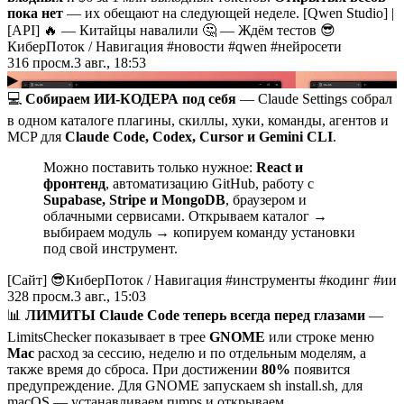
пока нет
— их обещают на следующей неделе. [Qwen Studio] |
[API] 🔥 — Китайцы навалили 🤔 — Ждём тестов 😎
КиберПоток
/
Навигация #новости #qwen #нейросети
316
просм.
3 авг., 18:53
▶
💻
Собираем ИИ-КОДЕРА под себя
— Claude Settings собрал
в одном каталоге плагины, скиллы, хуки, команды, агентов и
MCP для
Claude Code, Codex, Cursor и Gemini CLI
.
Можно поставить только нужное:
React и
фронтенд
, автоматизацию GitHub, работу с
Supabase, Stripe и MongoDB
, браузером и
облачными сервисами. Открываем каталог →
выбираем модуль → копируем команду установки
под свой инструмент.
[Сайт] 😎КиберПоток
/
Навигация #инструменты #кодинг #ии
328
просм.
3 авг., 15:03
📊
ЛИМИТЫ Claude Code теперь всегда перед глазами
—
LimitsChecker показывает в трее
GNOME
или строке меню
Mac
расход за сессию, неделю и по отдельным моделям, а
также время до сброса. При достижении
80%
появится
предупреждение. Для GNOME запускаем sh install.sh, для
macOS — устанавливаем rumps и открываем