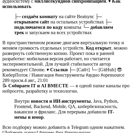
аудиосистему с
миллисекундной синхронизацией
. ▾
Как
использовать
├─
создаём комнату
на сайте Beatsync ├─
открываем сайт
на остальных устройствах ├─
подключаемся по коду
комнаты └─
добавляем
трек
и запускаем на всех устройствах
В пространственном режиме двигаем виртуальную точку и
меняем громкость отдельных устройств.
Код открыт
, можно
развернуть собственную копию. Проект пока в ранней
разработке: мобильная версия работает, но считается
экспериментальной. Для лучшей стабильности автор
рекомендует Chrome. ▾
Ссылки
├─ [Сайт] └─ [GitHub] 😎
КиберПоток
/
Навигация #инструменты #аудио #opensource
289
просм.
4 авг., 21:01
📝
Собираем IT и AI ВМЕСТЕ
— в одной папке каналы про
нейросети, разработку и технологии.
Внутри
новости и ИИ-инструменты
, Java, Python,
Frontend, Backend, Mobile, QA, кибербезопасность,
вакансии и фриланс. Для перерыва добавили
IT-
мемы и юмор
.
Всю подборку можно добавить в Telegram одним нажатием.
[Добавить папку] #промо #ии #технологии