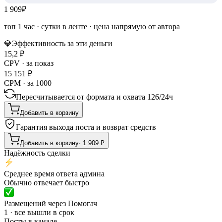
1 909
₽
топ 1 час
·
сутки в ленте
· цена напрямую от автора
💎
Эффективность за эти деньги
15,2
₽
CPV · за показ
15 151
₽
CPM · за 1000
Пересчитывается от формата и охвата
126
/
24ч
Добавить в корзину
Гарантия выхода поста и возврат средств
Добавить в корзину
·
1 909
₽
Надёжность сделки
Среднее время ответа админа
Обычно отвечает быстро
Размещений через Помогач
1 · все вышли в срок
Посты в канале