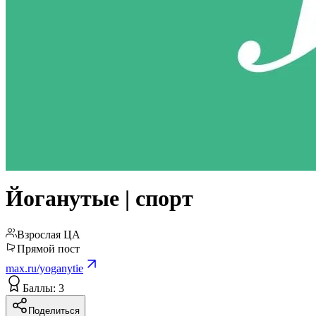
Йоганутые | спорт
Взрослая ЦА
Прямой пост
max.ru/yoganytie
Баллы: 3
Поделиться