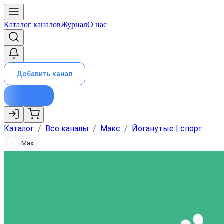
Каталог каналов
Журнал
О нас
Добавить канал
Каталог
/
Все каналы
/
Макс
/
Йоганутые | спорт
Max