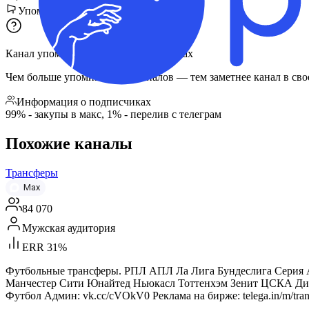
Упоминания в других каналах
Канал упомянули
268
раз
в
160
каналах
Чем больше упоминаний и каналов — тем заметнее канал в сво
Информация о подписчиках
99% - закупы в макс, 1% - перелив с телеграм
Похожие каналы
Трансферы
Max
84 070
Мужская аудитория
ERR 31%
Футбольные трансферы. РПЛ АПЛ Ла Лига Бундеслига Серия А
Манчестер Сити Юнайтед Ньюкасл Тоттенхэм Зенит ЦСКА Дин
Футбол Админ: vk.cc/cVOkV0 Реклама на бирже: telega.in/m/tran