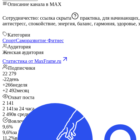
Описание канала в MAX
Сотрудничество:
ссылка скрыта
практика, для начинающих, утренняя практика, дыхание, дыхательные практики, медитация, медитация для начинающих, осознанность, релаксация, стресс,
антистресс, спокойствие, энергия, баланс, гармония, здоровье,
Категории
Спорт
Саморазвитие
Фитнес
Аудитория
Женская аудитория
Статистика от MaxFrame.ru
Подписчики
22 279
-22
день
+266
неделя
+2 492
месяц
Охват поста
2 141
2 141
за 24 часа
2 490
в среднем
Вовлечённость
9,6%
9,6%
за 24 часа
11,2%
в среднем