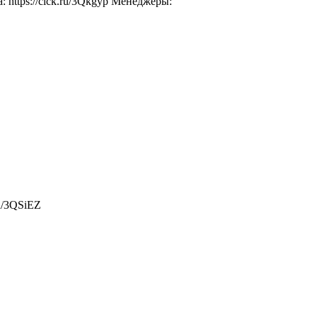
 https://clck.ru/3Qkgyp Менеджеры:
ru/3QSiEZ