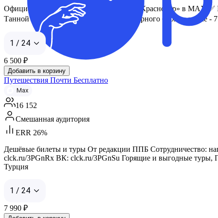
Официальный канал «Парка Галицкого. Краснодар» в МАХ ✅ Реклам
Танной Кэрролл, автором самого популярного блога о парке -
1 / 24
6 500
₽
Добавить в корзину
Путешествия Почти Бесплатно
Max
16 152
Смешанная аудитория
ERR 26%
Дешёвые билеты и туры От редакции ППБ Сотрудничество: написат
clck.ru/3PGnRx ВК: clck.ru/3PGnSu Горящие и выгодные туры, 
Турция
1 / 24
7 990
₽