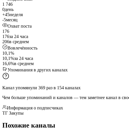
1 746
0
день
+45
неделя
-5
месяц
Охват поста
176
176
за 24 часа
206
в среднем
Вовлечённость
10,1%
10,1%
за 24 часа
16,6%
в среднем
Упоминания в других каналах
Канал упомянули
369
раз
в
154
каналах
Чем больше упоминаний и каналов — тем заметнее канал в сво
Информация о подписчиках
ТГ Закупы
Похожие каналы