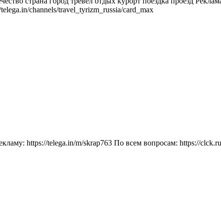
ество страна город тревел отдых курорт поездка проезд Реклама:
lega.in/channels/travel_tyrizm_russia/card_max
у: https://telega.in/m/skrap763 По всем вопросам: https://clck.