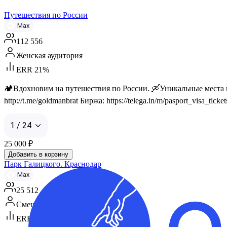
Путешествия по России
Max
112 556
Женская аудитория
ERR 21%
🏕️Вдохновим на путешествия по России. 🛶Уникальные места и 
http://t.me/goldmanbrat Биржа: https://telega.in/m/pasport_visa_ticket
1 / 24
25 000
₽
Добавить в корзину
Парк Галицкого. Краснодар
Max
25 512
Смешанная аудитория
ERR 27%