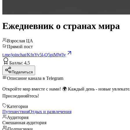
Ежедневник о странах мира
Взрослая ЦА
Прямой пост
t.me/joinchat/KfnYv5l-Q5piMWIy
Баллы: 4,5
Поделиться
Описание канала в Telegram
Откройте мир вместе с нами! 🌍 Каждый день - новые увлекат
Присоединяйтесь!
Категории
Путешествия
Отдых и развлечения
Аудитория
Смешанная аудитория
Подписчики