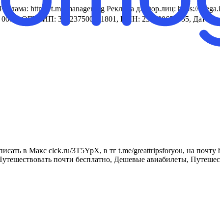
а: https://t.me/manager_pg Реклама для юр.лиц: https://telega.
 7 000 ₽ ОГРНИП: 324237500311801, ИНН: 230500629955, Дата п
ь в Макс clck.ru/3T5YpX, в тг t.me/greattripsforyou, на почту 
Путешествовать почти бесплатно, Дешевые авиабилеты, Путешест