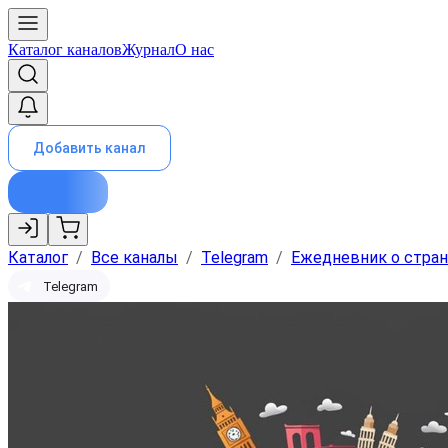
Каталог каналов
Журнал
О нас
Добавить канал
Каталог
/
Все каналы
/
Telegram
/
Ежедневник о стран
Telegram