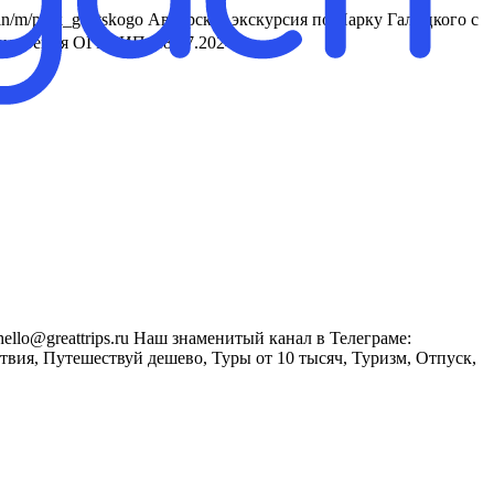
in/m/park_galitskogo Авторская экскурсия по Парку Галицкого с
рисвоения ОГРНИП: 18.07.2024
hello@greattrips.ru Наш знаменитый канал в Телеграме:
вия, Путешествуй дешево, Туры от 10 тысяч, Туризм, Отпуск,