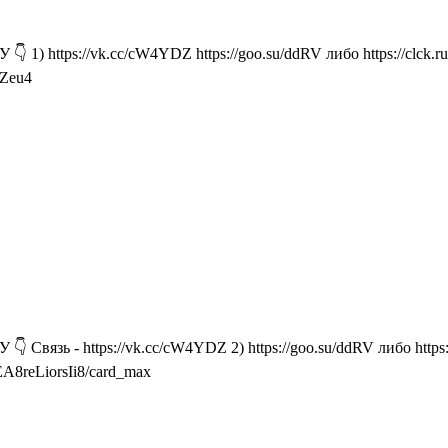
1) https://vk.cc/cW4YDZ https://goo.su/ddRV либо https://clck.
1Zeu4
вязь - https://vk.cc/cW4YDZ 2) https://goo.su/ddRV либо https:
A8reLiorsIi8/card_max