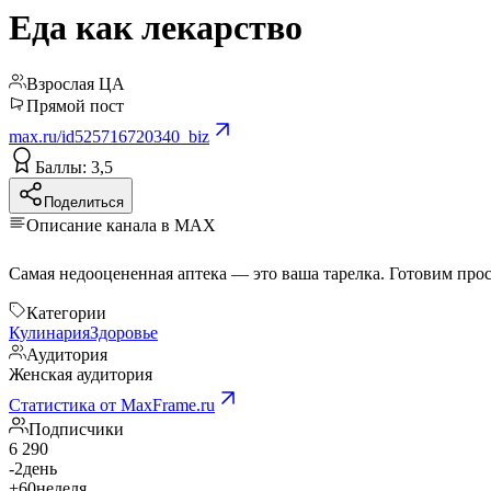
Еда как лекарство
Взрослая ЦА
Прямой пост
max.ru/id525716720340_biz
Баллы: 3,5
Поделиться
Описание канала в MAX
Категории
Кулинария
Здоровье
Аудитория
Женская аудитория
Статистика от MaxFrame.ru
Подписчики
6 290
-2
день
+60
неделя