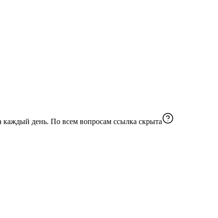
Самая недооцененная аптека — это ваша тарелка. Готовим просто, едим с умом, лечим организм без химии. Вкусное здоровье на каждый день. По всем вопросам
ссылка скрыта