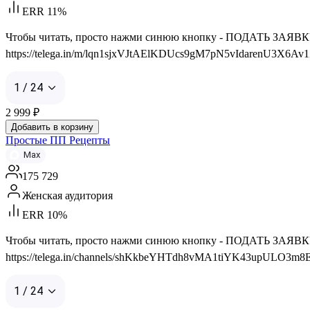
ERR 11%
Чтобы читать, просто нажми синюю кнопку - ПОДАТЬ ЗАЯВКУ 👇 
https://telega.in/m/lqn1sjxVJtAElKDUcs9gM7pN5vIdarenU3X6Av
1 / 24
2 999
₽
Добавить в корзину
Простые ПП Рецепты
Max
175 729
Женская аудитория
ERR 10%
Чтобы читать, просто нажми синюю кнопку - ПОДАТЬ ЗАЯВКУ 👇 С
https://telega.in/channels/shKkbeYHTdh8vMA1tiYK43upULO3m8E
1 / 24