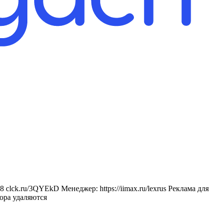
clck.ru/3QYEkD Менеджер: https://iimax.ru/lexrus Реклама для
тора удаляются