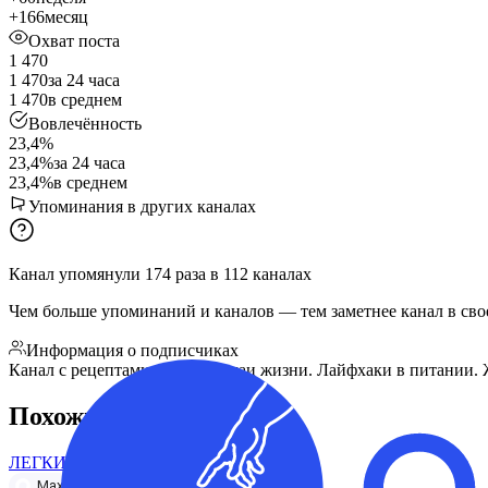
+166
месяц
Охват поста
1 470
1 470
за 24 часа
1 470
в среднем
Вовлечённость
23,4%
23,4%
за 24 часа
23,4%
в среднем
Упоминания в других каналах
Канал упомянули
174
раза
в
112
каналах
Чем больше упоминаний и каналов — тем заметнее канал в сво
Информация о подписчиках
Канал с рецептами на все случаи жизни. Лайфхаки в питании. 
Похожие каналы
ЛЕГКИЕ РЕЦЕПТЫ
Max