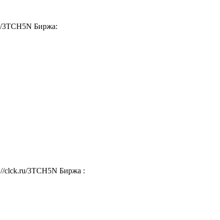
ru/3TCH5N Биржа:
//clck.ru/3TCH5N Биржа :