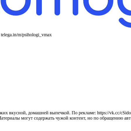
telega.in/m/psihologi_vmax
 вкусной, домашней выпечкой. По рекламе: https://vk.cc/cSido8 
EcT Материалы могут содержать чужой контент, но по обращению ав