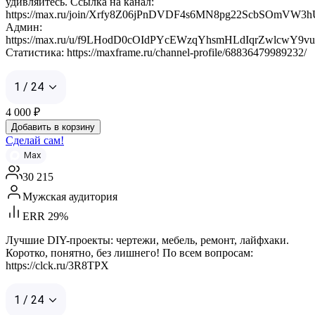
удивляйтесь. Ссылка на канал:
https://max.ru/join/Xrfy8Z06jPnDVDF4s6MN8pg22ScbSOmVW3
Админ:
https://max.ru/u/f9LHodD0cOIdPYcEWzqYhsmHLdIqrZwlcwY9v
Статистика: https://maxframe.ru/channel-profile/68836479989232/
1 / 24
4 000
₽
Добавить в корзину
Сделай сам!
Max
30 215
Мужская аудитория
ERR 29%
Лучшие DIY-проекты: чертежи, мебель, ремонт, лайфхаки.
Коротко, понятно, без лишнего! По всем вопросам:
https://clck.ru/3R8TPX
1 / 24