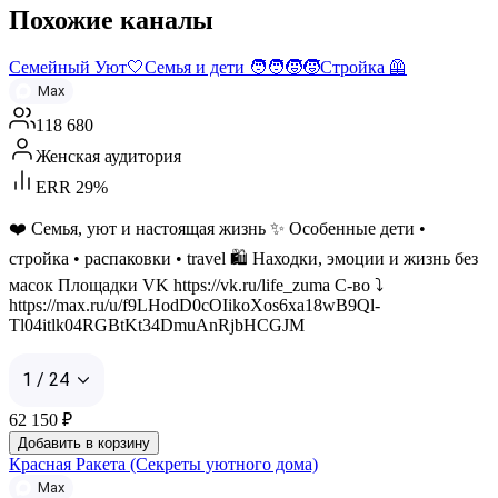
Похожие каналы
Семейный Уют🤍Семья и дети 🧑‍🧑‍🧒‍🧒Стройка 🦺
Max
118 680
Женская аудитория
ERR 29%
❤️ Семья, уют и настоящая жизнь ✨ Особенные дети •
стройка • распаковки • travel 🛍️ Находки, эмоции и жизнь без
масок Площадки VK https://vk.ru/life_zuma С-во ⤵️
https://max.ru/u/f9LHodD0cOIikoXos6xa18wB9Ql-
Tl04itlk04RGBtKt34DmuAnRjbHCGJM
1 / 24
62 150
₽
Добавить в корзину
Красная Ракета (Секреты уютного дома)
Max