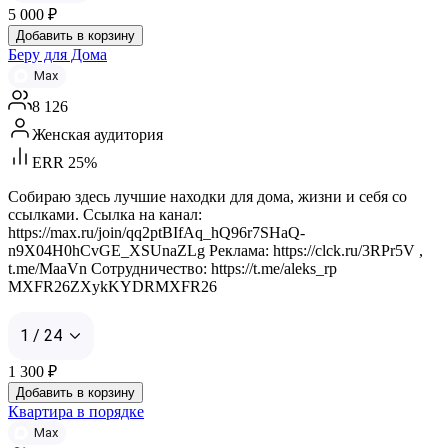
5 000
₽
Добавить в корзину
Беру для Дома
Max
8 126
Женская аудитория
ERR 25%
Собираю здесь лучшие находки для дома, жизни и себя со
ссылками. Ссылка на канал:
https://max.ru/join/qq2ptBIfAq_hQ96r7SHaQ-
n9X04H0hCvGE_XSUnaZLg Реклама: https://clck.ru/3RPr5V ,
t.me/MaaVn Сотрудничество: https://t.me/aleks_rp
MXFR26ZXykKYDRMXFR26
1 / 24
1 300
₽
Добавить в корзину
Квартира в порядке
Max