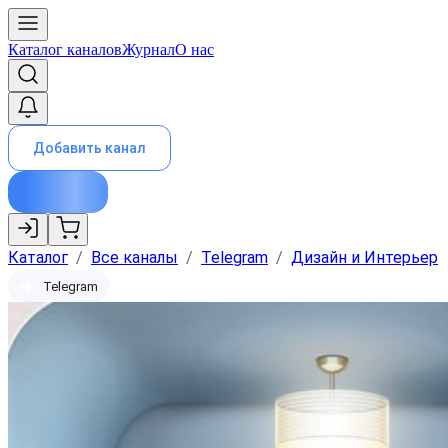
Каталог каналов
Журнал
О нас
Добавить канал
Каталог
/
Все каналы
/
Telegram
/
Дизайн и Интерьер
Telegram