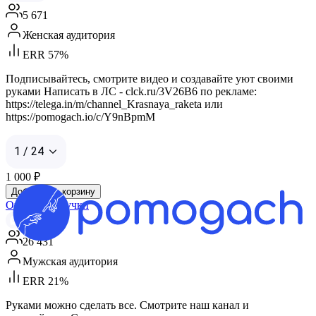
5 671
Женская аудитория
ERR 57%
Подписывайтесь, смотрите видео и создавайте уют своими
руками Написать в ЛС - clck.ru/3V26B6 по рекламе:
https://telega.in/m/channel_Krasnaya_raketa или
https://pomogach.io/c/Y9nBpmM
1 / 24
1 000
₽
Добавить в корзину
ОчУмелые ручки
Max
26 431
Мужская аудитория
ERR 21%
Руками можно сделать все. Смотрите наш канал и