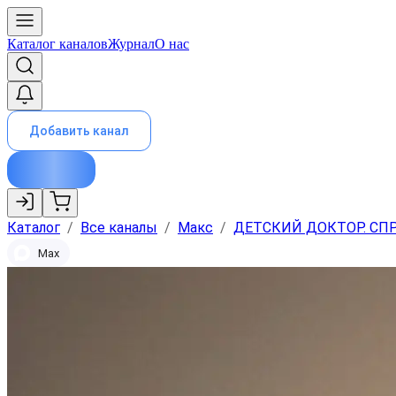
Каталог каналов
Журнал
О нас
Добавить канал
Каталог
/
Все каналы
/
Макс
/
ДЕТСКИЙ ДОКТОР. СП
Max