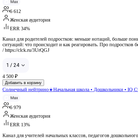
Max
6 612
Женская аудитория
ERR 34%
Канал для родителей подростков: меньше нотаций, больше пон
ситуаций: что происходит и как реагировать. Про подростков бе
/ https://clck.ru/3UrQGJ
1 / 24
4 500
₽
Добавить в корзину
Солнечный нейтрино☀️Начальная школа • Дошкольники • IQ С
Max
6 979
Женская аудитория
ERR 13%
Канал для учителей начальных классов, педагогов дошкольног