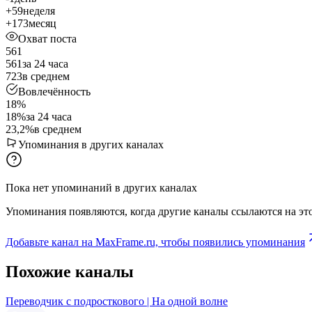
+59
неделя
+173
месяц
Охват поста
561
561
за 24 часа
723
в среднем
Вовлечённость
18%
18%
за 24 часа
23,2%
в среднем
Упоминания в других каналах
Пока нет упоминаний в других каналах
Упоминания появляются, когда другие каналы ссылаются на это
Добавьте канал на MaxFrame.ru, чтобы появились упоминания
Похожие каналы
Переводчик с подросткового | На одной волне