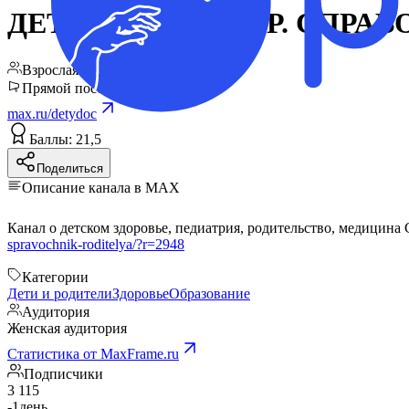
ДЕТСКИЙ ДОКТОР. СПРАВ
Взрослая ЦА
Прямой пост
max.ru/detydoc
Баллы: 21,5
Поделиться
Описание канала в MAX
Канал о детском здоровье, педиатрия, родительство, медицина
spravochnik-roditelya/?r=2948
Категории
Дети и родители
Здоровье
Образование
Аудитория
Женская аудитория
Статистика от MaxFrame.ru
Подписчики
3 115
-1
день