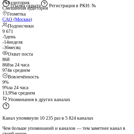
Аудитория
ссылка скрыта
Регистрация в РКН: №
Смешанная аудитория
Геометка
САО (Москва)
Подписчики
9 671
-5
день
-14
неделя
-36
месяц
Охват поста
868
868
за 24 часа
974
в среднем
Вовлечённость
9%
9%
за 24 часа
13,9%
в среднем
Упоминания в других каналах
Канал упомянули
10 235
раз
в
5 824
каналах
Чем больше упоминаний и каналов — тем заметнее канал в
своей нише.