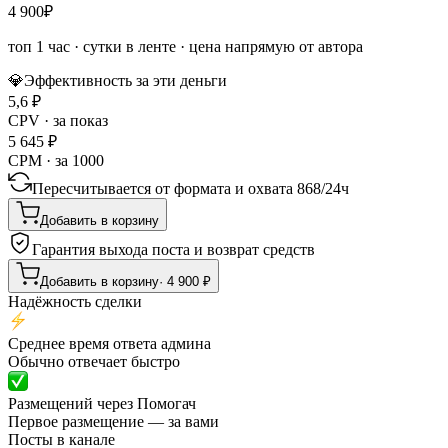
4 900
₽
топ 1 час
·
сутки в ленте
· цена напрямую от автора
💎
Эффективность за эти деньги
5,6
₽
CPV · за показ
5 645
₽
CPM · за 1000
Пересчитывается от формата и охвата
868
/
24ч
Добавить в корзину
Гарантия выхода поста и возврат средств
Добавить в корзину
·
4 900
₽
Надёжность сделки
Среднее время ответа админа
Обычно отвечает быстро
Размещений через Помогач
Первое размещение — за вами
Посты в канале