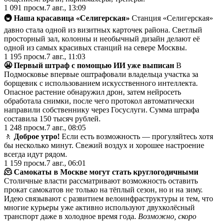
1 091
просм.
7 авг., 13:09
🚇 Наша красавица «Селигерская»
Станция «Селигерская»
давно стала одной из визитных карточек района. Светлый
просторный зал, колонны и необычный дизайн делают её
одной из самых красивых станций на севере Москвы.
1 195
просм.
7 авг., 11:03
😬 Первый штраф с помощью ИИ уже выписан
В
Подмосковье впервые оштрафовали владельца участка за
борщевик с использованием искусственного интеллекта.
Опасное растение обнаружил дрон, затем нейросеть
обработала снимки, после чего протокол автоматически
направили собственнику через Госуслуги. Сумма штрафа
составила 150 тысяч рублей.
1 248
просм.
7 авг., 08:05
🚶
Доброе утро!
Если есть возможность — прогуляйтесь хотя
бы несколько минут. Свежий воздух и хорошее настроение
всегда идут рядом.
1 159
просм.
7 авг., 06:01
🫠 Самокаты в Москве могут стать круглогодичными
Столичные власти рассматривают возможность оставить
прокат самокатов не только на тёплый сезон, но и на зиму.
Идею связывают с развитием велоинфраструктуры и тем, что
многие курьеры уже активно используют двухколёсный
транспорт даже в холодное время года.
Возможно, скоро