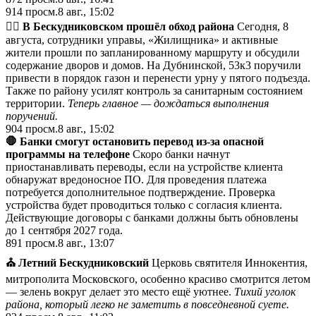
914
просм.
8 авг., 15:02
🚶‍♂️ В Бескудниковском прошёл обход района
Сегодня, 8
августа, сотрудники управы, «Жилищника» и активные
жители прошли по запланированному маршруту и обсудили
содержание дворов и домов. На Дубнинской, 53к3 поручили
привести в порядок газон и перенести урну у пятого подъезда.
Также по району усилят контроль за санитарным состоянием
территории.
Теперь главное — дождаться выполнения
поручений.
904
просм.
8 авг., 15:02
🛑 Банки смогут остановить перевод из-за опасной
программы на телефоне
Скоро банки начнут
приостанавливать переводы, если на устройстве клиента
обнаружат вредоносное ПО. Для проведения платежа
потребуется дополнительное подтверждение. Проверка
устройства будет проводиться только с согласия клиента.
Действующие договоры с банками должны быть обновлены
до 1 сентября 2027 года.
891
просм.
8 авг., 13:07
⛪️ Летний Бескудниковский
Церковь святителя Иннокентия,
митрополита Московского, особенно красиво смотрится летом
— зелень вокруг делает это место ещё уютнее.
Тихий уголок
района, который легко не заметить в повседневной суете.