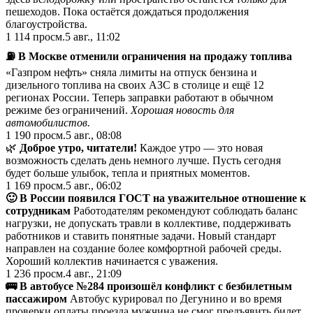
пешеходов. Пока остаётся дождаться продолжения
благоустройства.
1 114
просм.
5 авг., 11:02
⛽️ В Москве отменили ограничения на продажу топлива
«Газпром нефть» сняла лимиты на отпуск бензина и
дизельного топлива на своих АЗС в столице и ещё 12
регионах России. Теперь заправки работают в обычном
режиме без ограничений.
Хорошая новость для
автомобилистов.
1 190
просм.
5 авг., 08:08
🌿
Доброе утро, читатели!
Каждое утро — это новая
возможность сделать день немного лучше. Пусть сегодня
будет больше улыбок, тепла и приятных моментов.
1 169
просм.
5 авг., 06:02
🙂 В России появился ГОСТ на уважительное отношение к
сотрудникам
Работодателям рекомендуют соблюдать баланс
нагрузки, не допускать травли в коллективе, поддерживать
работников и ставить понятные задачи. Новый стандарт
направлен на создание более комфортной рабочей среды.
Хороший коллектив начинается с уважения.
1 236
просм.
4 авг., 21:09
🚌 В автобусе №284 произошёл конфликт с безбилетным
пассажиром
Автобус курировал по Дегунино и во время
проверки оплаты проезда мужчина не смог предъявить билет.