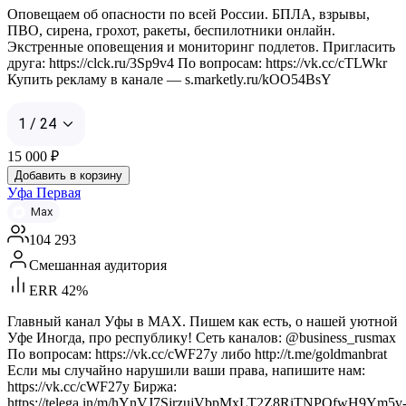
Оповещаем об опасности по всей России. БПЛА, взрывы,
ПВО, сирена, грохот, ракеты, беспилотники онлайн.
Экстренные оповещения и мониторинг подлетов. Пригласить
друга: https://clck.ru/3Sp9v4 По вопросам: https://vk.cc/cTLWkr
Купить рекламу в канале — s.marketly.ru/kOO54BsY
1 / 24
15 000
₽
Добавить в корзину
Уфа Первая
Max
104 293
Смешанная аудитория
ERR 42%
Главный канал Уфы в MAX. Пишем как есть, о нашей уютной
Уфе Иногда, про республику! Сеть каналов: @business_rusmax
По вопросам: https://vk.cc/cWF27y либо http://t.me/goldmanbrat
Если мы случайно нарушили ваши права, напишите нам:
https://vk.cc/cWF27y Биржа:
https://telega.in/m/hYnVJ7SjrzujVbpMxLT2Z8RiTNPQfwH9Ym5v