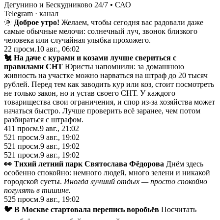
Дегунино и Бескудниково 24/7 • САО
Telegram
· канал
🌞
Доброе утро!
Желаем, чтобы сегодня вас радовали даже
самые обычные мелочи: солнечный луч, звонок близкого
человека или случайная улыбка прохожего.
22
просм.
10 авг., 06:02
🐔 На даче с курами и козами лучше свериться с
правилами СНТ
Юристы напомнили: за домашнюю
живность на участке можно нарваться на штраф до 20 тысяч
рублей. Перед тем как заводить кур или коз, стоит посмотреть
не только закон, но и устав своего СНТ. У каждого
товарищества свои ограничения, и спор из-за хозяйства может
начаться быстро. Лучше проверить всё заранее, чем потом
разбираться с штрафом.
411
просм.
9 авг., 21:02
521
просм.
9 авг., 19:02
521
просм.
9 авг., 19:02
521
просм.
9 авг., 19:02
👀 Тихий летний парк Святослава Фёдорова
Днём здесь
особенно спокойно: немного людей, много зелени и никакой
городской суеты.
Иногда лучший отдых — просто спокойно
погулять в тишине.
525
просм.
9 авг., 19:02
🐦 В Москве стартовала перепись воробьёв
Посчитать