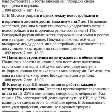
благоустройства. Работы завершены, площадка снова
приведена в порядок.
1 090
просм.
7 авг., 19:03
📈
В Москве разрыв в ценах между новостройками и
вторичным жильём достиг максимума за 7 лет
По данным
экспертов, разница между стоимостью квадратного метра в
новостройках и на вторичном рынке составила 31,1%.
Рекордный разрыв объясняется подорожанием земли и ростом
цен на первичном рынке. Покупатели жилья всё чаще
выбирают между дорогими новостройками и относительно
доступными квартирами на вторичном рынке.
1 092
просм.
7 авг., 16:39
👀 Памятник строителям явно нуждается в обновлении
Подписчик обратил внимание, что постамент памятника
строителям выглядит всё хуже: местами разрушается, а
информационная табличка покрылась разводами. Всё-таки это
одна из визитных карточек Бескудниковского района.
1 088
просм.
7 авг., 15:03
🤖 К концу года ИИ может лишить работы каждого
четвёртого россиянина
Эксперты прогнозируют сокращение
штата на 15–25% в компаниях, внедряющих нейросети. Уже
сейчас 17% работодателей делегируют рутину ИИ, ещё 31%
планируют сделать это в ближайшее время. В безопасности
останутся профессии, связанные с ручным трудом и
общением: врачи, парикмахеры, тренеры.