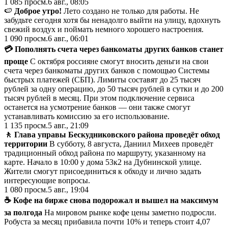
1 085
просм.
6 авг., 08:05
🍉
Доброе утро!
Лето создано не только для работы. Не
забудьте сегодня хотя бы ненадолго выйти на улицу, вдохнуть
свежий воздух и поймать немного хорошего настроения.
1 090
просм.
6 авг., 06:01
💳 Пополнять счета через банкоматы других банков станет
проще
С октября россияне смогут вносить деньги на свои
счета через банкоматы других банков с помощью Системы
быстрых платежей (СБП). Лимиты составят до 25 тысяч
рублей за одну операцию, до 50 тысяч рублей в сутки и до 200
тысяч рублей в месяц. При этом подключение сервиса
останется на усмотрение банков — они также смогут
устанавливать комиссию за его использование.
1 135
просм.
5 авг., 21:09
🚶 Глава управы Бескудниковского района проведёт обход
территории
В субботу, 8 августа, Даниил Михеев проведёт
традиционный обход района по маршруту, указанному на
карте. Начало в 10:00 у дома 53к2 на Дубнинской улице.
Жители смогут присоединиться к обходу и лично задать
интересующие вопросы.
1 080
просм.
5 авг., 19:04
☕ Кофе на бирже снова подорожал и вышел на максимум
за полгода
На мировом рынке кофе цены заметно подросли.
Робуста за месяц прибавила почти 10% и теперь стоит 4,07