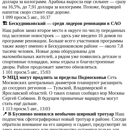
доллара за килограмм. Арабика выросла еще сильнее — сразу
на 16,5%, до 7,91 доллара за килограмм. Похоже, бодрящий
напиток скоро станет еще дороже.
1 099
просм.
5 авг., 16:37
🏗️ Бескудниковский — среди лидеров реновации в САО
Наш район занял второе место в округе по числу переданных
под заселение новостроек — здесь уже введено 16 домов по
программе реновации. Больше всего участников программы
также живут именно в Бескудниковском районе — около 7,8
тысячи человек. Новые дома оборудованы для
маломобильных жителей, а рядом уже появились детские и
спортивные площадки, зоны отдыха и благоустроенные
дворы. Район продолжает заметно обновляться.
1 101
просм.
5 авг., 15:03
✨ МЦД могут продлить за пределы Подмосковья
Сеть
Московских центральных диаметров планируют расширить
до соседних регионов — Тульской, Владимирской и
Ярославской областей. О таких планах сообщил мэр Москвы
Сергей Собянин. В будущем привычные маршруты могут
стать ещё дальше.
1 113
просм.
5 авг., 13:03
📍 В Бусиново появился необычно широкий тротуар
Наш
подписчик сфотографировал новый тротуар в районе. Соседи
обратили внимание на его ширину и гадают, предусмотрят ли
здесь велодорожку или пространство останется только для