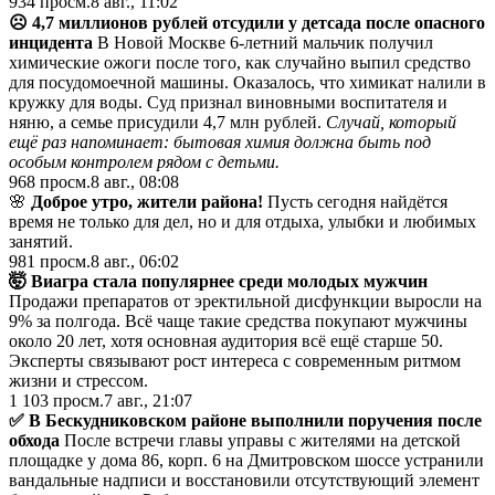
934
просм.
8 авг., 11:02
☹️ 4,7 миллионов рублей отсудили у детсада после опасного
инцидента
В Новой Москве 6-летний мальчик получил
химические ожоги после того, как случайно выпил средство
для посудомоечной машины. Оказалось, что химикат налили в
кружку для воды. Суд признал виновными воспитателя и
няню, а семье присудили 4,7 млн рублей.
Случай, который
ещё раз напоминает: бытовая химия должна быть под
особым контролем рядом с детьми.
968
просм.
8 авг., 08:08
🌸
Доброе утро, жители района!
Пусть сегодня найдётся
время не только для дел, но и для отдыха, улыбки и любимых
занятий.
981
просм.
8 авг., 06:02
🤯 Виагра стала популярнее среди молодых мужчин
Продажи препаратов от эректильной дисфункции выросли на
9% за полгода. Всё чаще такие средства покупают мужчины
около 20 лет, хотя основная аудитория всё ещё старше 50.
Эксперты связывают рост интереса с современным ритмом
жизни и стрессом.
1 103
просм.
7 авг., 21:07
✅ В Бескудниковском районе выполнили поручения после
обхода
После встречи главы управы с жителями на детской
площадке у дома 86, корп. 6 на Дмитровском шоссе устранили
вандальные надписи и восстановили отсутствующий элемент