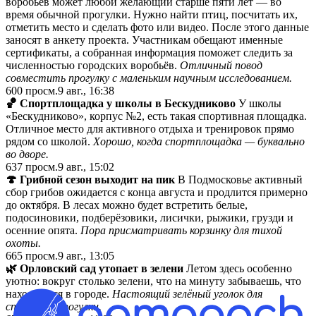
воробьёв может любой желающий старше пяти лет — во
время обычной прогулки. Нужно найти птиц, посчитать их,
отметить место и сделать фото или видео. После этого данные
заносят в анкету проекта. Участникам обещают именные
сертификаты, а собранная информация поможет следить за
численностью городских воробьёв.
Отличный повод
совместить прогулку с маленьким научным исследованием.
600
просм.
9 авг., 16:38
🏀 Спортплощадка у школы в Бескудниково
У школы
«Бескудниково», корпус №2, есть такая спортивная площадка.
Отличное место для активного отдыха и тренировок прямо
рядом со школой.
Хорошо, когда спортплощадка — буквально
во дворе.
637
просм.
9 авг., 15:02
🍄 Грибной сезон выходит на пик
В Подмосковье активный
сбор грибов ожидается с конца августа и продлится примерно
до октября. В лесах можно будет встретить белые,
подосиновики, подберёзовики, лисички, рыжики, грузди и
осенние опята.
Пора присматривать корзинку для тихой
охоты.
665
просм.
9 авг., 13:05
🌿 Орловский сад утопает в зелени
Летом здесь особенно
уютно: вокруг столько зелени, что на минуту забываешь, что
находишься в городе.
Настоящий зелёный уголок для
спокойной прогулки.