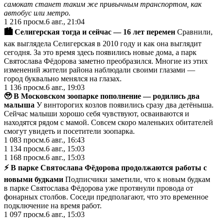
самокат станет таким же привычным транспортом, как
автобус или метро.
1 216
просм.
6 авг., 21:04
🏙 Селигерская тогда и сейчас — 16 лет перемен
Сравнили,
как выглядела Селигерская в 2010 году и как она выглядит
сегодня. За это время здесь появились новые дома, а парк
Святослава Фёдорова заметно преобразился. Многие из этих
изменений жители района наблюдали своими глазами —
город буквально менялся на глазах.
1 136
просм.
6 авг., 19:03
🥹 В Московском зоопарке пополнение — родились два
малыша
У винторогих козлов появились сразу два детёныша.
Сейчас малыши хорошо себя чувствуют, осваиваются и
находятся рядом с мамой. Совсем скоро маленьких обитателей
смогут увидеть и посетители зоопарка.
1 083
просм.
6 авг., 16:43
1 134
просм.
6 авг., 15:03
1 168
просм.
6 авг., 15:03
⚡️ В парке Святослава Фёдорова продолжаются работы с
новыми будками
Подписчики заметили, что к новым будкам
в парке Святослава Фёдорова уже протянули провода от
фонарных столбов. Соседи предполагают, что это временное
подключение на время работ.
1 097
просм.
6 авг., 15:03