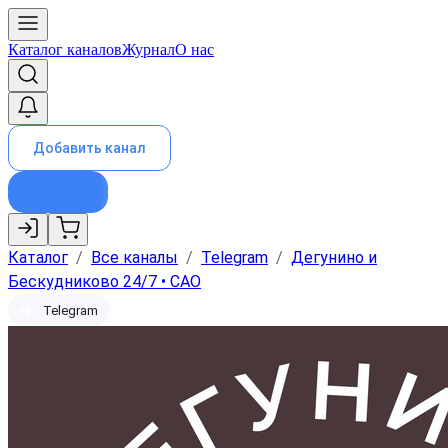
Каталог каналов
Журнал
О нас
Добавить канал
Каталог
/
Все каналы
/
Telegram
/
Дегунино и
Бескудниково 24/7 • САО
Telegram