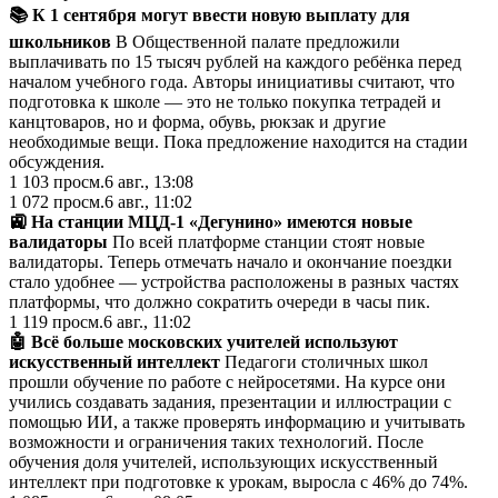
📚 К 1 сентября могут ввести новую выплату для
школьников
В Общественной палате предложили
выплачивать по 15 тысяч рублей на каждого ребёнка перед
началом учебного года. Авторы инициативы считают, что
подготовка к школе — это не только покупка тетрадей и
канцтоваров, но и форма, обувь, рюкзак и другие
необходимые вещи. Пока предложение находится на стадии
обсуждения.
1 103
просм.
6 авг., 13:08
1 072
просм.
6 авг., 11:02
🚉 На станции МЦД-1 «Дегунино» имеются новые
валидаторы
По всей платформе станции стоят новые
валидаторы. Теперь отмечать начало и окончание поездки
стало удобнее — устройства расположены в разных частях
платформы, что должно сократить очереди в часы пик.
1 119
просм.
6 авг., 11:02
🤖 Всё больше московских учителей используют
искусственный интеллект
Педагоги столичных школ
прошли обучение по работе с нейросетями. На курсе они
учились создавать задания, презентации и иллюстрации с
помощью ИИ, а также проверять информацию и учитывать
возможности и ограничения таких технологий. После
обучения доля учителей, использующих искусственный
интеллект при подготовке к урокам, выросла с 46% до 74%.