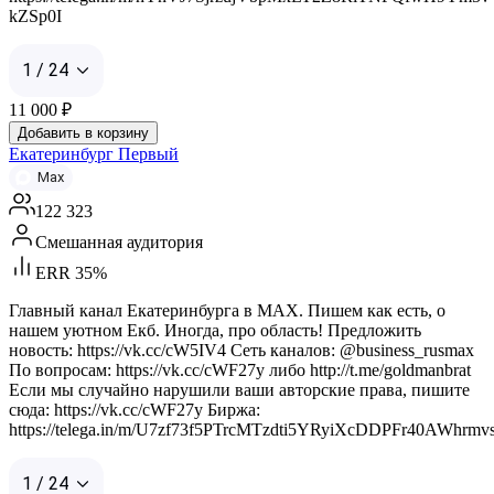
kZSp0I
1 / 24
11 000
₽
Добавить в корзину
Екатеринбург Первый
Max
122 323
Смешанная аудитория
ERR 35%
Главный канал Екатеринбурга в MAX. Пишем как есть, о
нашем уютном Екб. Иногда, про область! Предложить
новость: https://vk.cc/cW5IV4 Сеть каналов: @business_rusmax
По вопросам: https://vk.cc/cWF27y либо http://t.me/goldmanbrat
Если мы случайно нарушили ваши авторские права, пишите
сюда: https://vk.cc/cWF27y Биржа:
https://telega.in/m/U7zf73f5PTrcMTzdti5YRyiXcDDPFr40AWhrmv
1 / 24