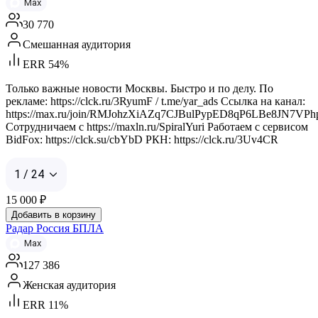
Max
30 770
Смешанная аудитория
ERR 54%
Только важные новости Москвы. Быстро и по делу. По
рекламе: https://clck.ru/3RyumF / t.me/yar_ads Ссылка на канал:
https://max.ru/join/RMJohzXiAZq7CJBulPypED8qP6LBe8JN7VPh
Сотрудничаем с https://maxln.ru/SpiralYuri Работаем с сервисом
BidFox: https://clck.su/cbYbD РКН: https://clck.ru/3Uv4CR
1 / 24
15 000
₽
Добавить в корзину
Радар Россия БПЛА
Max
127 386
Женская аудитория
ERR 11%