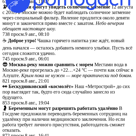
678
просм.
9 авг., 11:02
🔭 Москвичи смогут увидеть солнечное затмение
12 августа
с 20:03 в Москве можно будет наблюдать солнечное затмение
через специальный фильтр. Явление продлится около девяти
минут и закончится прямо вместе с закатом.
Небо вечером
обещает настоящее шоу.
738
просм.
9 авг., 08:10
☕
Доброе утро!
Чашка горячего напитка уже ждёт, новый
день начался — осталось добавить немного улыбки. Пусть всё
сегодня сложится удачно.
745
просм.
9 авг., 06:01
😎 Москва-реку можно сравнить с морем
Местами вода в
Москве-реке прогрелась до +22…+24 °C — почти как сейчас в
Алуште.
Крым пока не нужен — море практически под боком.
821
просм.
8 авг., 21:01
👀 Бескудниковский «космолёт»
Наш «Метрострой» до сих
пор выглядит так, будто его сюда случайно занесло из
будущего.
853
просм.
8 авг., 19:04
🤰 Беременным могут разрешить работать удалённо
В
Госдуме предложили переводить беременных сотрудниц на
удалёнку при наличии медицинского заключения. Но если
работа требует личного присутствия, работодатель сможет
отказать.
872
просм.
8 авг., 16:41