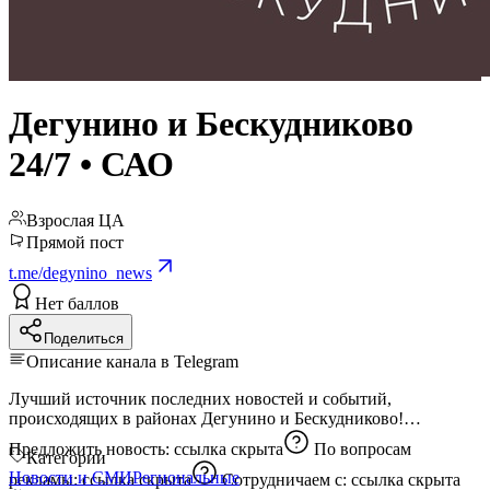
Дегунино и Бескудниково
24/7 • САО
Взрослая ЦА
Прямой пост
t.me/degynino_news
Нет баллов
Поделиться
Описание канала в Telegram
Лучший источник последних новостей и событий,
происходящих в районах Дегунино и Бескудниково!
Предложить новость:
ссылка скрыта
По вопросам
Категории
Новости и СМИ
Региональные
рекламы:
ссылка скрыта
Сотрудничаем с:
ссылка скрыта