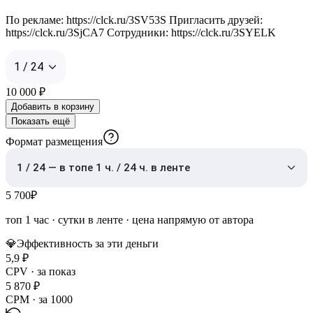
По рекламе: https://clck.ru/3SV53S Пригласить друзей:
https://clck.ru/3SjCA7 Cотрудники: https://clck.ru/3SYELK
1 / 24
10 000
₽
Добавить в корзину
Показать ещё
Формат размещения
1 / 24 — в топе 1 ч. / 24 ч. в ленте
5 700
₽
топ 1 час
·
сутки в ленте
· цена напрямую от автора
💎
Эффективность за эти деньги
5,9
₽
CPV · за показ
5 870
₽
CPM · за 1000