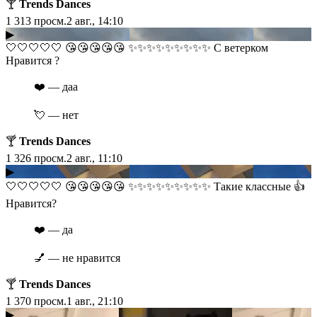
🍸
Trends Dances
1 313
просм.
2 авг., 14:10
▶
​​🤍🤍🤍🤍🤍 😘😘😘😘😘 ✨✨✨✨✨✨✨✨✨ С ветерком
Нравится ?
❤️ — даа
💘 — нет
🍸
Trends Dances
1 326
просм.
2 авг., 11:10
▶
​​🤍🤍🤍🤍🤍 😘😘😘😘😘 ✨✨✨✨✨✨✨✨✨ Такие классные 👍
Нравится?
❤️ — да
💅 — не нравится
🍸
Trends Dances
1 370
просм.
1 авг., 21:10
▶