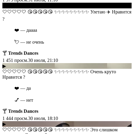
▶
​​🤍🤍🤍🤍🤍 😘😘😘😘😘 ✨✨✨✨✨✨✨✨✨ Улетаю ✈️ Нравится
?
❤️ — даааа
💘 — не очень
🍸
Trends Dances
1 451
просм.
30 июля, 21:10
▶
​​🤍🤍🤍🤍🤍 😘😘😘😘😘 ✨✨✨✨✨✨✨✨✨ Очень круто
Нравится ?
❤️ — да
💅 — нет
🍸
Trends Dances
1 444
просм.
30 июля, 18:10
▶
​​🤍🤍🤍🤍🤍 😘😘😘😘😘 ✨✨✨✨✨✨✨✨✨ Это слишком