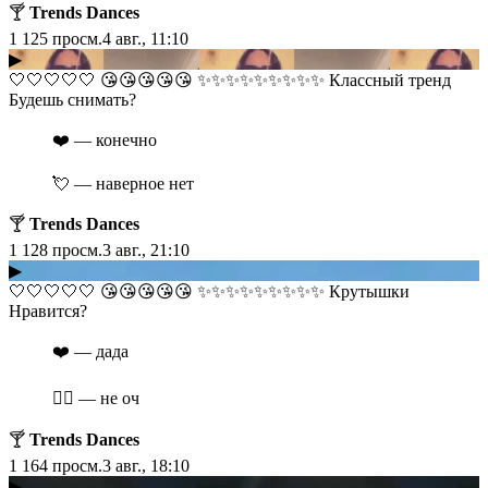
🍸
Trends Dances
1 125
просм.
4 авг., 11:10
▶
​​🤍🤍🤍🤍🤍 😘😘😘😘😘 ✨✨✨✨✨✨✨✨✨ Классный тренд
Будешь снимать?
❤️ — конечно
💘 — наверное нет
🍸
Trends Dances
1 128
просм.
3 авг., 21:10
▶
​​🤍🤍🤍🤍🤍 😘😘😘😘😘 ✨✨✨✨✨✨✨✨✨ Крутышки
Нравится?
❤️ — дада
❤️‍🔥 — не оч
🍸
Trends Dances
1 164
просм.
3 авг., 18:10
▶