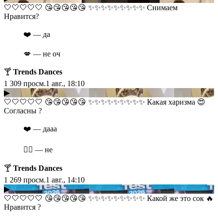
​​🤍🤍🤍🤍🤍 😘😘😘😘😘 ✨✨✨✨✨✨✨✨✨ Снимаем
Нравится?
❤️ — да
💋 — не оч
🍸
Trends Dances
1 309
просм.
1 авг., 18:10
▶
​​🤍🤍🤍🤍🤍 😘😘😘😘😘 ✨✨✨✨✨✨✨✨✨ Какая харизма 😍
Согласны ?
❤️ — дааа
❤️‍🔥 — не
🍸
Trends Dances
1 269
просм.
1 авг., 14:10
▶
​​🤍🤍🤍🤍🤍 😘😘😘😘😘 ✨✨✨✨✨✨✨✨✨ Какой же это сок 🔥
Нравится ?