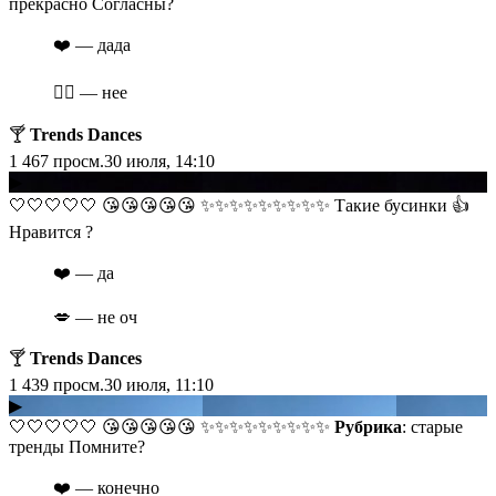
прекрасно Согласны?
❤️ — дада
❤️‍🔥 — нее
🍸
Trends Dances
1 467
просм.
30 июля, 14:10
▶
​​🤍🤍🤍🤍🤍 😘😘😘😘😘 ✨✨✨✨✨✨✨✨✨ Такие бусинки 👍
Нравится ?
❤️ — да
💋 — не оч
🍸
Trends Dances
1 439
просм.
30 июля, 11:10
▶
​​🤍🤍🤍🤍🤍 😘😘😘😘😘 ✨✨✨✨✨✨✨✨✨
Рубрика
: старые
тренды Помните?
❤️ — конечно