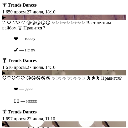
🍸
Trends Dances
1 650
просм.
27 июля, 18:10
▶
​​🤍🤍🤍🤍🤍 😘😘😘😘😘 ✨✨✨✨✨✨✨✨✨ Веет летним
вайбом 🌞 Нравится ?
❤️ — вааау
💅 — не оч
🍸
Trends Dances
1 616
просм.
27 июля, 14:10
▶
​​🤍🤍🤍🤍🤍 😘😘😘😘😘 ✨✨✨✨✨✨✨✨✨ 🕺🕺🕺 Нравится?
❤️ — дааа
❤️‍🔥 — нееее
🍸
Trends Dances
1 697
просм.
27 июля, 11:10
▶