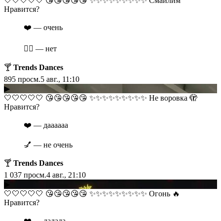
​​🤍🤍🤍🤍🤍 😘😘😘😘😘 ✨✨✨✨✨✨✨✨✨ Смайлим
Нравится?
❤️ — очень
❤️‍🔥 — нет
🍸
Trends Dances
895
просм.
5 авг., 11:10
▶
​​🤍🤍🤍🤍🤍 😘😘😘😘😘 ✨✨✨✨✨✨✨✨✨ Не воровка 🫣
Нравится?
❤️ — даааааа
💅 — не очень
🍸
Trends Dances
1 037
просм.
4 авг., 21:10
▶
​​🤍🤍🤍🤍🤍 😘😘😘😘😘 ✨✨✨✨✨✨✨✨✨ Огонь 🔥
Нравится?
❤️ — дадада