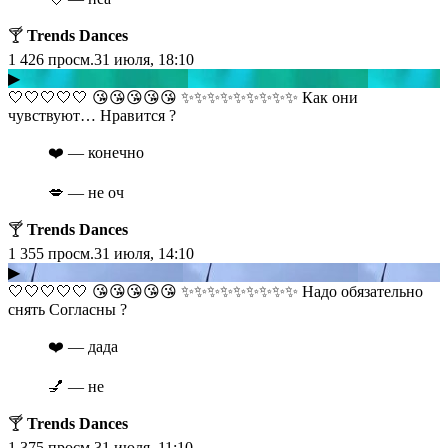
🍸
Trends Dances
1 426
просм.
31 июля, 18:10
▶
​​🤍🤍🤍🤍🤍 😘😘😘😘😘 ✨✨✨✨✨✨✨✨✨ Как они
чувствуют… Нравится ?
❤️ — конечно
💋 — не оч
🍸
Trends Dances
1 355
просм.
31 июля, 14:10
▶
​​🤍🤍🤍🤍🤍 😘😘😘😘😘 ✨✨✨✨✨✨✨✨✨ Надо обязательно
снять Согласны ?
❤️ — дада
💅 — не
🍸
Trends Dances
1 375
просм.
31 июля, 11:10