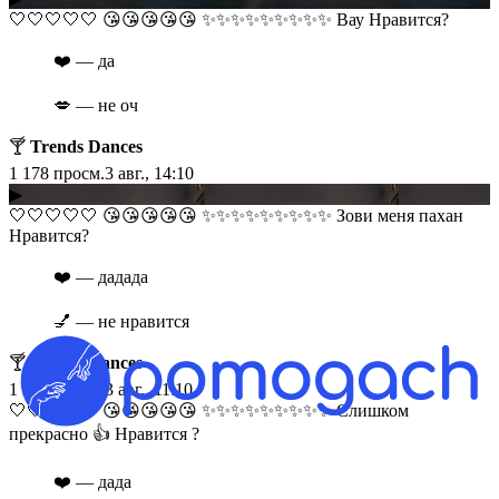
​​🤍🤍🤍🤍🤍 😘😘😘😘😘 ✨✨✨✨✨✨✨✨✨ Вау Нравится?
❤️ — да
💋 — не оч
🍸
Trends Dances
1 178
просм.
3 авг., 14:10
▶
​​🤍🤍🤍🤍🤍 😘😘😘😘😘 ✨✨✨✨✨✨✨✨✨ Зови меня пахан
Нравится?
❤️ — дадада
💅 — не нравится
🍸
Trends Dances
1 221
просм.
3 авг., 11:10
​​🤍🤍🤍🤍🤍 😘😘😘😘😘 ✨✨✨✨✨✨✨✨✨ Слишком
прекрасно 👍 Нравится ?
❤️ — дада