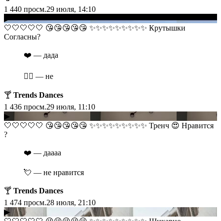
1 440
просм.
29 июля, 14:10
▶
​​🤍🤍🤍🤍🤍 😘😘😘😘😘 ✨✨✨✨✨✨✨✨✨ Крутышки
Согласны?
❤️ — дада
❤️‍🔥 — не
🍸
Trends Dances
1 436
просм.
29 июля, 11:10
▶
​​🤍🤍🤍🤍🤍 😘😘😘😘😘 ✨✨✨✨✨✨✨✨✨ Тренч 😍 Нравится
?
❤️ — даааа
💘 — не нравится
🍸
Trends Dances
1 474
просм.
28 июля, 21:10
▶