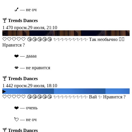
💅 — не оч
🍸
Trends Dances
1 470
просм.
29 июля, 21:10
▶
​​🤍🤍🤍🤍🤍 😘😘😘😘😘 ✨✨✨✨✨✨✨✨✨ Так необычно ❤️‍🔥
Нравится ?
❤️ — даааа
💋 — не нравится
🍸
Trends Dances
1 442
просм.
29 июля, 18:10
▶
​​🤍🤍🤍🤍🤍 😘😘😘😘😘 ✨✨✨✨✨✨✨✨✨ Вай ✨ Нравится ?
❤️ — очень
💘 — не оч
🍸
Trends Dances