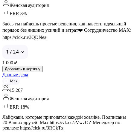
Женская аудитория
ERR 8%
Здесь ты найдешь простые решения, как навести идеальный
порядок без лишних усилий и затрат❤️ Сотрудничество MAX:
https://clck.ru/3QDNea
1 / 24
1 000
₽
Добавить в корзину
Дачные дела
Max
15 267
Женская аудитория
ERR 18%
Лайфхаки, которые пригодятся каждой хозяйке. Подписаны
20 Ваших друзей. Max https://vk.cc/cVwzOZ Менеджер по
рекламе https://clck.ru/3RCkTx