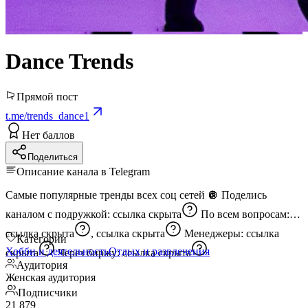
Dance Trends
Прямой пост
t.me/trends_dance1
Нет баллов
Поделиться
Описание канала в Telegram
Самые популярные тренды всех соц сетей 🪩 Поделись
каналом с подружкой:
ссылка скрыта
По всем вопросам:
ссылка скрыта
,
ссылка скрыта
Менеджеры:
ссылка
Категории
Хобби и деятельность
Отдых и развлечения
скрыта
Через биржу:
ссылка скрыта
Аудитория
Женская аудитория
Подписчики
21 879