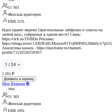
11 503
Женская аудитория
ERR 21%
Идеи правят миром! Оригинальные лайфхаки и советы на
любой вкус, собранные в одном месте! Связь:
https://clck.ru/3TeBDn Реклама:
https://telega.in/m/c1ARfIFstlGMzayao91Tvj0HPrPA26bk0yA7pUG
Аналитика канала - https://maxframe.ru/channel-
profile/71150536559307/
1 / 24
1 261
₽
Добавить в корзину
Мир Вязания 🧶
Max
51 365
Женская аудитория
ERR 19%