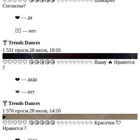
​​🤍🤍🤍🤍🤍 😘😘😘😘😘 ✨✨✨✨✨✨✨✨✨ Шикарно
Согласны?
❤️ — да
❤️‍🔥 — нет
🍸
Trends Dances
1 531
просм.
28 июля, 18:10
▶
​​🤍🤍🤍🤍🤍 😘😘😘😘😘 ✨✨✨✨✨✨✨✨✨ Вааау 🔥 Нравится
?
❤️ — дада
💋 — нет
🍸
Trends Dances
1 576
просм.
28 июля, 14:10
▶
​​🤍🤍🤍🤍🤍 😘😘😘😘😘 ✨✨✨✨✨✨✨✨✨ Красотки 💘
Нравится ?
❤️ — дада