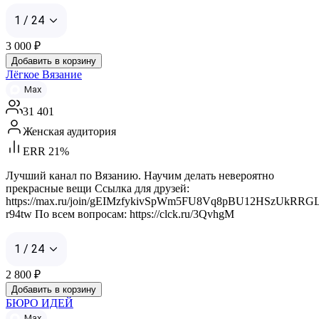
1 / 24
3 000
₽
Добавить в корзину
Лёгкое Вязание
Max
31 401
Женская аудитория
ERR 21%
Лучший канал по Вязанию. Научим делать невероятно
прекрасные вещи Ссылка для друзей:
https://max.ru/join/gEIMzfykivSpWm5FU8Vq8pBU12HSzUkRRG
r94tw По всем вопросам: https://clck.ru/3QvhgM
1 / 24
2 800
₽
Добавить в корзину
БЮРО ИДЕЙ
Max