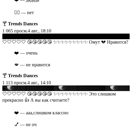
❤️‍🔥 — нет
🍸
Trends Dances
1 065
просм.
4 авг., 18:10
▶
​​🤍🤍🤍🤍🤍 😘😘😘😘😘 ✨✨✨✨✨✨✨✨✨ Омут 💔 Нравится?
❤️ — очень
💋 — не нравится
🍸
Trends Dances
1 113
просм.
4 авг., 14:10
▶
​​🤍🤍🤍🤍🤍 😘😘😘😘😘 ✨✨✨✨✨✨✨✨✨ Это слишком
прекрасно 👍 А вы как считаете?
❤️ — ааа,слишком классно
💅 — не оч