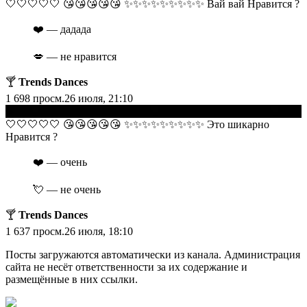
​​🤍🤍🤍🤍🤍 😘😘😘😘😘 ✨✨✨✨✨✨✨✨✨ Вай вай Нравится ?
❤️ — дадада
💋 — не нравится
🍸
Trends Dances
1 698
просм.
26 июля, 21:10
▶
​​🤍🤍🤍🤍🤍 😘😘😘😘😘 ✨✨✨✨✨✨✨✨✨ Это шикарно
Нравится ?
❤️ — очень
💘 — не очень
🍸
Trends Dances
1 637
просм.
26 июля, 18:10
Посты загружаются автоматически из канала. Администрация
сайта не несёт ответственности за их содержание и
размещённые в них ссылки.