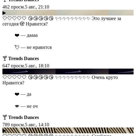
462
просм.
5 авг., 21:10
▶
​​🤍🤍🤍🤍🤍 😘😘😘😘😘 ✨✨✨✨✨✨✨✨✨ Это лучшее за
сегодня 🫣 Нравится?
❤️ — даааа
💘 — не нравится
🍸
Trends Dances
647
просм.
5 авг., 18:10
▶
​​🤍🤍🤍🤍🤍 😘😘😘😘😘 ✨✨✨✨✨✨✨✨✨ Очень круто
Нравится?
❤️ — да
💋 — не оч
🍸
Trends Dances
789
просм.
5 авг., 14:10
▶