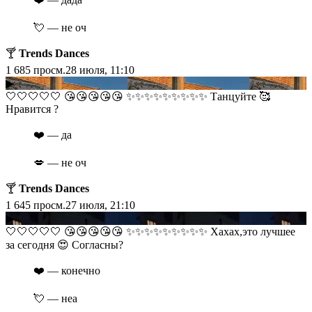
💘 — не оч
🍸
Trends Dances
1 685
просм.
28 июля, 11:10
▶
​​🤍🤍🤍🤍🤍 😘😘😘😘😘 ✨✨✨✨✨✨✨✨✨ Танцуйте 🥰
Нравится ?
❤️ — да
💋 — не оч
🍸
Trends Dances
1 645
просм.
27 июля, 21:10
▶
​​🤍🤍🤍🤍🤍 😘😘😘😘😘 ✨✨✨✨✨✨✨✨✨ Хахах,это лучшее
за сегодня 😍 Согласны?
❤️ — конечно
💘 — неа