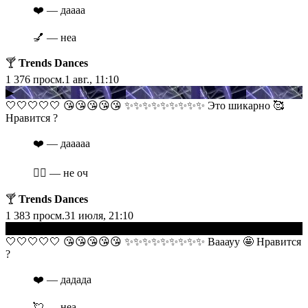
❤️ — даааа
💅 — неа
🍸
Trends Dances
1 376
просм.
1 авг., 11:10
▶
​​🤍🤍🤍🤍🤍 😘😘😘😘😘 ✨✨✨✨✨✨✨✨✨ Это шикарно 🥰
Нравится ?
❤️ — дааааа
❤️‍🔥 — не оч
🍸
Trends Dances
1 383
просм.
31 июля, 21:10
▶
​​🤍🤍🤍🤍🤍 😘😘😘😘😘 ✨✨✨✨✨✨✨✨✨ Вааауу 🤩 Нравится
?
❤️ — дадада
💘 — неа