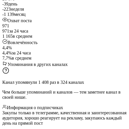
-39
день
-223
неделя
-1 139
месяц
Охват поста
971
971
за 24 часа
1 165
в среднем
Вовлечённость
4,4%
4,4%
за 24 часа
7,7%
в среднем
Упоминания в других каналах
Канал упомянули
1 408
раз
в
324
каналах
Чем больше упоминаний и каналов — тем заметнее канал в
своей нише.
Информация о подписчиках
Закупы только в телеграмме, качественная и заинтересованная
аудитория, хорошо реагирует на рекламу, закупаюсь каждый
день на прямой пост