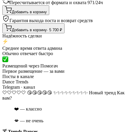
Пересчитывается от формата и охвата
971
/
24ч
Добавить в корзину
Гарантия выхода поста и возврат средств
Добавить в корзину
·
5 700
₽
Надёжность сделки
Среднее время ответа админа
Обычно отвечает быстро
Размещений через Помогач
Первое размещение — за вами
Посты в канале
Dance Trends
Telegram
· канал
​​🤍🤍🤍🤍🤍 😘😘😘😘😘 ✨✨✨✨✨✨✨✨✨ Новый тренд Как
вам?
❤️ — классно
💋 — не очень
🍸
Trends Dances