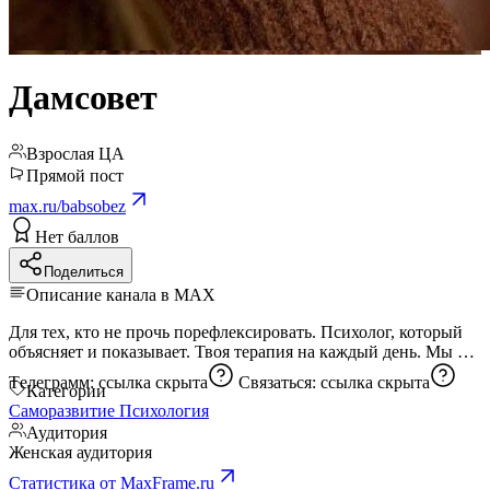
Дамсовет
Взрослая ЦА
Прямой пост
max.ru/babsobez
Нет баллов
Поделиться
Описание канала в MAX
Для тех, кто не прочь порефлексировать. Психолог, который
объясняет и показывает. Твоя терапия на каждый день. Мы в
Tелеграмм:
ссылка скрыта
Связаться:
ссылка скрыта
Категории
Саморазвитие
Психология
Аудитория
Женская аудитория
Статистика от MaxFrame.ru