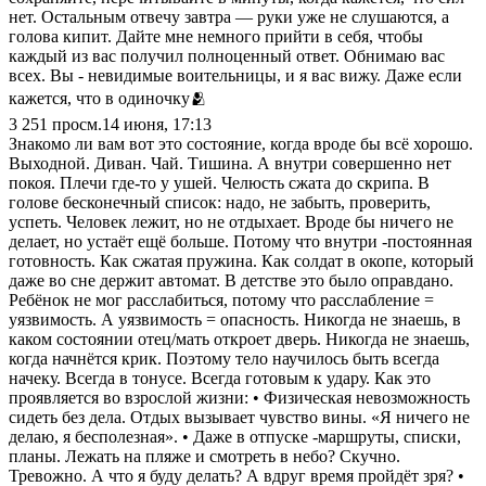
нет. Остальным отвечу завтра — руки уже не слушаются, а
голова кипит. Дайте мне немного прийти в себя, чтобы
каждый из вас получил полноценный ответ. Обнимаю вас
всех. Вы - невидимые воительницы, и я вас вижу. Даже если
кажется, что в одиночку🫂
3 251
просм.
14 июня, 17:13
Знакомо ли вам вот это состояние, когда вроде бы всё хорошо.
Выходной. Диван. Чай. Тишина. А внутри совершенно нет
покоя. Плечи где-то у ушей. Челюсть сжата до скрипа. В
голове бесконечный список: надо, не забыть, проверить,
успеть. Человек лежит, но не отдыхает. Вроде бы ничего не
делает, но устаёт ещё больше. Потому что внутри -постоянная
готовность. Как сжатая пружина. Как солдат в окопе, который
даже во сне держит автомат. В детстве это было оправдано.
Ребёнок не мог расслабиться, потому что расслабление =
уязвимость. А уязвимость = опасность. Никогда не знаешь, в
каком состоянии отец/мать откроет дверь. Никогда не знаешь,
когда начнётся крик. Поэтому тело научилось быть всегда
начеку. Всегда в тонусе. Всегда готовым к удару. Как это
проявляется во взрослой жизни: • Физическая невозможность
сидеть без дела. Отдых вызывает чувство вины. «Я ничего не
делаю, я бесполезная». • Даже в отпуске -маршруты, списки,
планы. Лежать на пляже и смотреть в небо? Скучно.
Тревожно. А что я буду делать? А вдруг время пройдёт зря? •