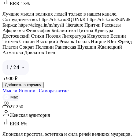
ERR 13%
Лучшие мысли великих людей только в нашем канале.
Сотрудничество: https://clck.ru/3QDNkK https://clck.ru/3S4Ndk
Биржа: https://telega.in/m/mysli_literature Притчи Рассказы
Афоризмы Философия Библиотека Цитаты Культура
Достоевский Стихи Поэзия Литература Искусство Есенин
Тютчев Сталин Высоцкий Ремарк Гоголь Ницше Юнг Фрейд
Платон Сократ Пелевин Раневская Шукшин Жванецкий
Ахматова Довлатов Твен
1 / 24
5 900
₽
Добавить в корзину
Мысли Японии | Саморазвитие
Max
27 250
Женская аудитория
ERR 6%
Японская простота, эстетика и сила речей великих мудрецов.