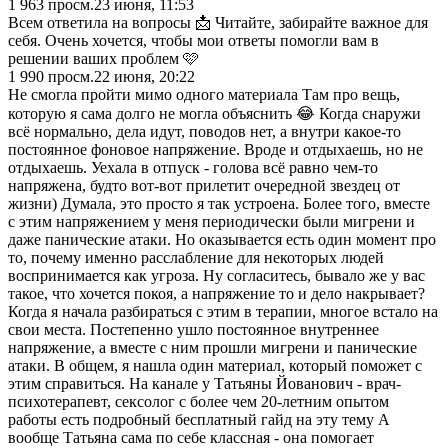
1 963
просм.
23 июня, 11:53
Всем ответила на вопросы 📩 Читайте, забирайте важное для
себя. Очень хочется, чтобы мои ответы помогли вам в
решении ваших проблем 🩷
1 990
просм.
22 июня, 20:22
Не смогла пройти мимо одного материала Там про вещь,
которую я сама долго не могла объяснить 😂 Когда снаружи
всё нормально, дела идут, поводов нет, а внутри какое-то
постоянное фоновое напряжение. Вроде и отдыхаешь, но не
отдыхаешь. Уехала в отпуск - голова всё равно чем-то
напряжена, будто вот-вот прилетит очередной звездец от
жизни) Думала, это просто я так устроена. Более того, вместе
с этим напряжением у меня периодически были мигрени и
даже панические атаки. Но оказывается есть один момент про
то, почему именно расслабление для некоторых людей
воспринимается как угроза. Ну согласитесь, бывало же у вас
такое, что хочется покоя, а напряжение то и дело накрывает?
Когда я начала разбираться с этим в терапии, многое встало на
свои места. Постепенно ушло постоянное внутреннее
напряжение, а вместе с ним прошли мигрени и панические
атаки. В общем, я нашла один материал, который поможет с
этим справиться. На канале у Татьяны Йованович - врач-
психотерапевт, сексолог с более чем 20-летним опытом
работы есть подробный бесплатный гайд на эту тему А
вообще Татьяна сама по себе классная - она помогает