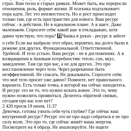
страх. Вам тесно в старых рамках. Может быть, вы переросли
отношения, роль, формат жизни. И психика подталкивает:
пора идти. Лес это неизвестность. Но и рост происходит
только там, где есть пространство для нового. Ваш ресурс
сейчас - в действии. Не в идеальном плане. А в шаге. Даже
маленьком. Спросите себя: какой шаг я откладываю, хотя
давно чувствую, что пора? 4️⃣Чашка в руках - ресурс в заботе
о себе Если вы выбрали этот образ, вероятно, вы долго были в
режиме для других. Функциональной. Ответственной.
Удобной. И тело устало. Ваш ресурс - не в достижениях. А в
возвращении к базовым потребностям: тепло, сон, вкус,
замедление. Там где про вас, а не для других. Это про
восстановление через тело. Через разрешение быть
неэффективной. Не спасать. Не доказывать. Спросите себя:
что моё тело просит уже давно? Помните, нет правильного
варианта. Есть только точка, в которой вы сейчас находитесь.
И ресурс это не то, что нужно искать вовне. Это то, чему
нужно позволить проявиться. Делитесь обратной связью,
сегодня про вас или нет?
2 420
просм.
19 июня, 11:37
Девочки, готовы узнать себя чуть глубже? Где сейчас ваш
внутренний ресурс? Ресурс это не про надо собраться и не про
силу воли. Это про то, где сейчас живёт ваша энергия.
Посмотрите на 4 образа. Не анализируйте. Не ищите