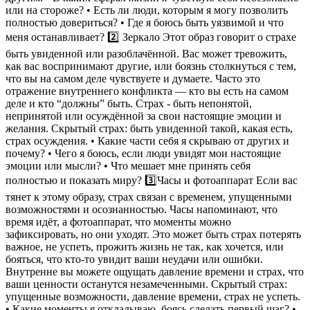
или на стороже? • Есть ли люди, которым я могу позволить
полностью довериться? • Где я боюсь быть уязвимой и что
меня останавливает? 2️⃣ Зеркало Этот образ говорит о страхе
быть увиденной или разоблачённой. Вас может тревожить,
как вас воспринимают другие, или боязнь столкнуться с тем,
что вы на самом деле чувствуете и думаете. Часто это
отражение внутреннего конфликта — кто вы есть на самом
деле и кто “должны” быть. Страх - быть непонятой,
непринятой или осуждённой за свои настоящие эмоции и
желания. Скрытый страх: быть увиденной такой, какая есть,
страх осуждения. • Какие части себя я скрываю от других и
почему? • Чего я боюсь, если люди увидят мои настоящие
эмоции или мысли? • Что мешает мне принять себя
полностью и показать миру? 3️⃣Часы и фотоаппарат Если вас
тянет к этому образу, страх связан с временем, упущенными
возможностями и осознанностью. Часы напоминают, что
время идёт, а фотоаппарат, что моменты можно
зафиксировать, но они уходят. Это может быть страх потерять
важное, не успеть, прожить жизнь не так, как хочется, или
бояться, что кто-то увидит ваши неудачи или ошибки.
Внутренне вы можете ощущать давление времени и страх, что
ваши ценности останутся незамеченными. Скрытый страх:
упущенные возможности, давление времени, страх не успеть.
• Какие моменты я откладываю, боясь сделать первый шаг? •