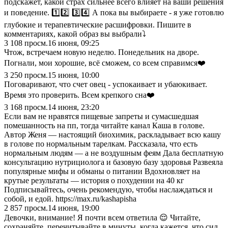
подскажет, какой страх сильнее всего влияет на ваши решения
и поведение. 1️⃣2️⃣ 3️⃣4️⃣ А пока вы выбираете - я уже готовлю
глубокие и терапевтические расшифровки. Пишите в
комментариях, какой образ вы выбрали⤵️
3 108
просм.
16 июня, 09:25
Чтож, встречаем новую неделю. Понедельник на дворе.
Погнали, мои хорошие, всё сможем, со всем справимся❤️
3 250
просм.
15 июня, 10:00
Поговаривают, что счет овец - успокаивает и убаюкивает.
Время это проверить. Всем крепкого сна❤️
3 168
просм.
14 июня, 23:20
Если вам не нравятся пищевые запреты и сумасшедшая
помешанность на пп, тогда читайте канал Каша в голове.
Автор Женя — настоящий биохимик, раскладывает всю кашу
в голове по нормальным тарелкам. Рассказала, что есть
нормальным людям — а не воздушным феям Дала бесплатную
консультацию нутрициолога и базовую базу здоровья Развеяла
популярные мифы и обманы о питании Вдохновляет на
крутые результаты — история о похудении на 40 кг
Подписывайтесь, очень рекомендую, чтобы наслаждаться и
собой, и едой. https://max.ru/kashapisha
2 857
просм.
14 июня, 19:00
Девочки, внимание! Я почти всем ответила 😌 Читайте,
сохраняйте, перечитывайте в минуты, когда кажется, что сил