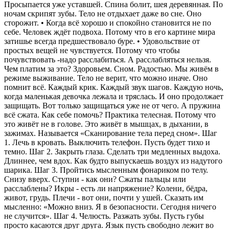
Просыпается уже уставшей. Спина болит, шея деревянная. По
ночам скрипят зубы. Тело не отдыхает даже во сне. Оно
сторожит. • Когда всё хорошо и спокойно становится не по
себе. Человек ждёт подвоха. Потому что в его картине мира
затишье всегда предшествовало буре. • Удовольствие от
простых вещей не чувствуется. Потому что чтобы
почувствовать -надо расслабиться. А расслабляться нельзя.
Чем платим за это? Здоровьем. Сном. Радостью. Мы живём в
режиме выживание. Тело не верит, что можно иначе. Оно
помнит всё. Каждый крик. Каждый звук шагов. Каждую ночь,
когда маленькая девочка лежала и тряслась. И оно продолжает
защищать. Вот только защищаться уже не от чего. А пружина
всё сжата. Как себе помочь? Практика телесная. Потому что
это живёт не в голове. Это живёт в мышцах, в дыхании, в
зажимах. Называется «Сканирование тела перед сном». Шаг
1. Лечь в кровать. Выключить телефон. Пусть будет тихо и
темно. Шаг 2. Закрыть глаза. Сделать три медленных выдоха.
Длиннее, чем вдох. Как будто выпускаешь воздух из надутого
шарика. Шаг 3. Пройтись мысленным фонариком по телу.
Снизу вверх. Ступни - как они? Сжаты пальцы или
расслаблены? Икры - есть ли напряжение? Колени, бёдра,
живот, грудь. Плечи - вот они, почти у ушей. Сказать им
мысленно: «Можно вниз. Я в безопасности. Сегодня ничего
не случится». Шаг 4. Челюсть. Разжать зубы. Пусть губы
просто касаются друг друга. Язык пусть свободно лежит во