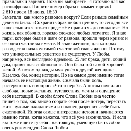
правильный вариант. Пока вы выбираете - я готовлю для вас
расшифровки. Пишите номер образа в комментариях⤵️
2 610
просм.
18 июня, 16:39
Заметили, как много разводов вокруг? Если раньше семейным
девизом было: «Сохранить брак любой ценой», то сегодня всё
чаще слышится что-то вроде: «Не нравится - до свидания». Но
жизнь, как обычно, гораздо сложнее любых лозунгов. Я знаю
пары, которые были в шаге от развода, прошли через кризис и
сегодня счастливы вместе. И знаю женщин, для которых
развод стал началом самой счастливой главы жизни. Потому
что универсальных рецептов не существует. У Любы,
например, всё выглядело идеально. 25 лет брака, дети, общий
дом, привычная стабильность. Она была той самой хорошей
женой. А потом однажды муж ушёл к другой женщине.
Казалось бы, конец истории. Но на самом деле именно тогда
началась её настоящая жизнь. Сначала были боль,
растерянность и вопрос: «Что теперь?». А потом появились
свобода, новые желания, путешествия, мечты и ощущение
себя настоящей. В своём блоге Слова Любви она честно
пишет о том, как заново собрать себя после потерь, перестать
жить чужими ожиданиями и наконец разрешить себе быть
счастливой. Иногда самые интересные истории начинаются
именно тогда, когда кажется, что всё уже закончилось. И если
вы тоже ищите ту себя - настоящую, умеющую быть собой
очень рекомендую Слова Любви.