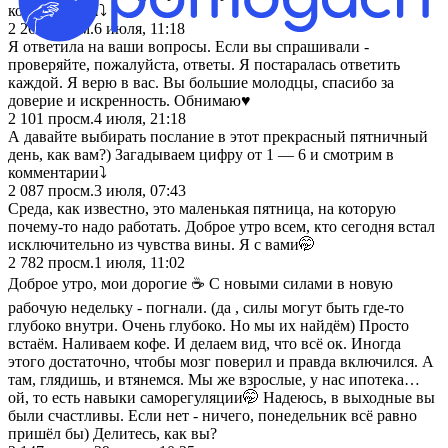
комментарии⤵️
2 269
просм.
6 июля, 11:18
Я ответила на ваши вопросы. Если вы спрашивали -
проверяйте, пожалуйста, ответы. Я постаралась ответить
каждой. Я верю в вас. Вы большие молодцы, спасибо за
доверие и искренность. Обнимаю♥️
2 101
просм.
4 июля, 21:18
А давайте выбирать послание в этот прекрасный пятничный
день, как вам?) Загадываем цифру от 1 — 6 и смотрим в
комментарии⤵️
2 087
просм.
3 июля, 07:43
Среда, как известно, это маленькая пятница, на которую
почему-то надо работать. Доброе утро всем, кто сегодня встал
исключительно из чувства вины. Я с вами🤭
2 782
просм.
1 июля, 11:02
Доброе утро, мои дорогие ☕️ С новыми силами в новую
рабочую недельку - погнали. (да , силы могут быть где-то
глубоко внутри. Очень глубоко. Но мы их найдём) Просто
встаём. Наливаем кофе. И делаем вид, что всё ок. Иногда
этого достаточно, чтобы мозг поверил и правда включился. А
там, глядишь, и втянемся. Мы же взрослые, у нас ипотека…
ой, то есть навыки саморегуляции🤭 Надеюсь, в выходные вы
были счастливы. Если нет - ничего, понедельник всё равно
пришёл бы) Делитесь, как вы?