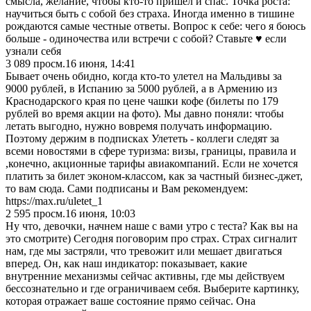
смысла, желание, чтобы кто-то пришёл и спас. Точка роста:
научиться быть с собой без страха. Иногда именно в тишине
рождаются самые честные ответы. Вопрос к себе: чего я боюсь
больше - одиночества или встречи с собой? Ставьте ♥️ если
узнали себя
3 089
просм.
16 июня, 14:41
Бывает очень обидно, когда кто-то улетел на Мальдивы за
9000 рублей, в Испанию за 5000 рублей, а в Армению из
Краснодарского края по цене чашки кофе (билеты по 179
рублей во время акции на фото). Мы давно поняли: чтобы
летать выгодно, нужно вовремя получать информацию.
Поэтому держим в подписках Улететь - коллеги следят за
всеми новостями в сфере туризма: визы, границы, правила и
,конечно, акционные тарифы авиакомпаний. Если не хочется
платить за билет эконом-классом, как за частный бизнес-джет,
то вам сюда. Сами подписаны и Вам рекомендуем:
https://max.ru/uletet_1
2 595
просм.
16 июня, 10:03
Ну что, девочки, начнем наше с вами утро с теста? Как вы на
это смотрите) Сегодня поговорим про страх. Страх сигналит
нам, где мы застряли, что тревожит или мешает двигаться
вперед. Он, как наш индикатор: показывает, какие
внутренние механизмы сейчас активны, где мы действуем
бессознательно и где ограничиваем себя. Выберите картинку,
которая отражает ваше состояние прямо сейчас. Она