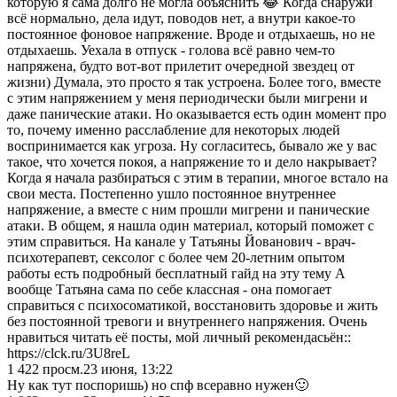
которую я сама долго не могла объяснить 😂 Когда снаружи
всё нормально, дела идут, поводов нет, а внутри какое-то
постоянное фоновое напряжение. Вроде и отдыхаешь, но не
отдыхаешь. Уехала в отпуск - голова всё равно чем-то
напряжена, будто вот-вот прилетит очередной звездец от
жизни) Думала, это просто я так устроена. Более того, вместе
с этим напряжением у меня периодически были мигрени и
даже панические атаки. Но оказывается есть один момент про
то, почему именно расслабление для некоторых людей
воспринимается как угроза. Ну согласитесь, бывало же у вас
такое, что хочется покоя, а напряжение то и дело накрывает?
Когда я начала разбираться с этим в терапии, многое встало на
свои места. Постепенно ушло постоянное внутреннее
напряжение, а вместе с ним прошли мигрени и панические
атаки. В общем, я нашла один материал, который поможет с
этим справиться. На канале у Татьяны Йованович - врач-
психотерапевт, сексолог с более чем 20-летним опытом
работы есть подробный бесплатный гайд на эту тему А
вообще Татьяна сама по себе классная - она помогает
справиться с психосоматикой, восстановить здоровье и жить
без постоянной тревоги и внутреннего напряжения. Очень
нравиться читать её посты, мой личный рекомендасьён::
https://clck.ru/3U8reL
1 422
просм.
23 июня, 13:22
Ну как тут поспоришь) но спф всеравно нужен🙂