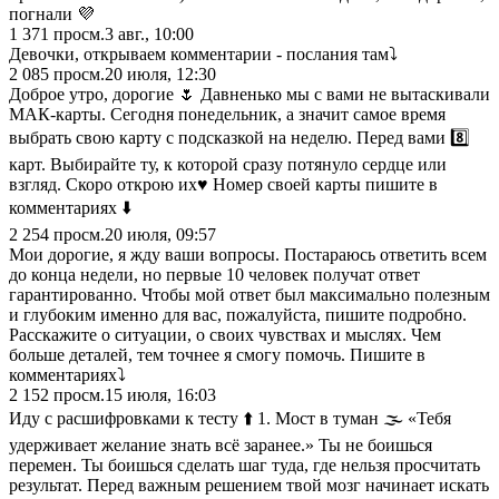
погнали 💜
1 371
просм.
3 авг., 10:00
Девочки, открываем комментарии - послания там⤵️
2 085
просм.
20 июля, 12:30
Доброе утро, дорогие 🌷 Давненько мы с вами не вытаскивали
МАК-карты. Сегодня понедельник, а значит самое время
выбрать свою карту с подсказкой на неделю. Перед вами 8️⃣
карт. Выбирайте ту, к которой сразу потянуло сердце или
взгляд. Скоро открою их♥️ Номер своей карты пишите в
комментариях ⬇️
2 254
просм.
20 июля, 09:57
Мои дорогие, я жду ваши вопросы. Постараюсь ответить всем
до конца недели, но первые 10 человек получат ответ
гарантированно. Чтобы мой ответ был максимально полезным
и глубоким именно для вас, пожалуйста, пишите подробно.
Расскажите о ситуации, о своих чувствах и мыслях. Чем
больше деталей, тем точнее я смогу помочь. Пишите в
комментариях⤵️
2 152
просм.
15 июля, 16:03
Иду с расшифровками к тесту ⬆️ 1. Мост в туман 🌫️ «Тебя
удерживает желание знать всё заранее.» Ты не боишься
перемен. Ты боишься сделать шаг туда, где нельзя просчитать
результат. Перед важным решением твой мозг начинает искать