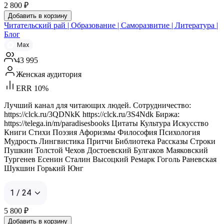
2 800
₽
Добавить в корзину
Читательский рай | Образование | Саморазвитие | Литература |
Блог
Max
43 995
Женская аудитория
ERR 10%
Лучший канал для читающих людей. Сотрудничество:
https://clck.ru/3QDNkK https://clck.ru/3S4Ndk Биржа:
https://telega.in/m/paradisesbooks Цитаты Культура Искусство
Книги Стихи Поэзия Афоризмы Философия Психология
Мудрость Лингвистика Притчи Библиотека Рассказы Строки
Пушкин Толстой Чехов Достоевский Булгаков Маяковский
Тургенев Есенин Сталин Высоцкий Ремарк Гоголь Раневская
Шукшин Горький Юнг
1 / 24
5 800
₽
Добавить в корзину