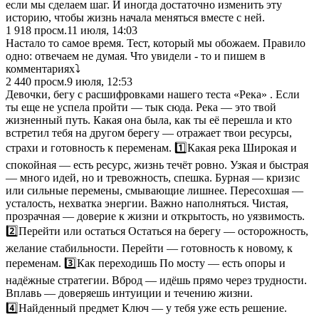
если мы сделаем шаг. И иногда достаточно изменить эту
историю, чтобы жизнь начала меняться вместе с ней.
1 918
просм.
11 июля, 14:03
Настало то самое время. Тест, который мы обожаем. Правило
одно: отвечаем не думая. Что увидели - то и пишем в
комментариях⤵️
2 440
просм.
9 июля, 12:53
Девочки, бегу с расшифровками нашего теста «Река» . Если
ты еще не успела пройти — тык сюда. Река — это твой
жизненный путь. Какая она была, как ты её перешла и кто
встретил тебя на другом берегу — отражает твои ресурсы,
страхи и готовность к переменам. 1️⃣Какая река Широкая и
спокойная — есть ресурс, жизнь течёт ровно. Узкая и быстрая
— много идей, но и тревожность, спешка. Бурная — кризис
или сильные перемены, смывающие лишнее. Пересохшая —
усталость, нехватка энергии. Важно наполняться. Чистая,
прозрачная — доверие к жизни и открытость, но уязвимость.
2️⃣Перейти или остаться Остаться на берегу — осторожность,
желание стабильности. Перейти — готовность к новому, к
переменам. 3️⃣Как переходишь По мосту — есть опоры и
надёжные стратегии. Вброд — идёшь прямо через трудности.
Вплавь — доверяешь интуиции и течению жизни.
4️⃣Найденный предмет Ключ — у тебя уже есть решение.