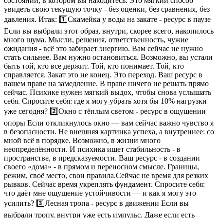
состоянии, в котором вы находитесь. Это мягкий способ
увидеть свою текущую точку - без оценки, без сравнения, без
давления. Итак: 1️⃣Скамейка у воды на закате - ресурс в паузе
Если вы выбрали этот образ, внутри, скорее всего, накопилось
много шума. Мысли, решения, ответственность, чужие
ожидания - всё это забирает энергию. Вам сейчас не нужно
стать сильнее. Вам нужно остановиться. Возможно, вы устали
быть той, кто все держит. Той, кто понимает. Той, кто
справляется. Закат это не конец. Это переход. Ваш ресурс в
вашем праве на замедление. В праве ничего не решать прямо
сейчас. Психике нужен мягкий выдох, чтобы снова услышать
себя. Спросите себя: где я могу убрать хотя бы 10% нагрузки
уже сегодня? 2️⃣Окно с тёплым светом - ресурс в ощущении
опоры Если откликнулось окно — вам сейчас важно чувство я
в безопасности. Не внешняя картинка успеха, а внутреннее: со
мной всё в порядке. Возможно, в жизни много
неопределённости. И психика ищет стабильность - в
пространстве, в предсказуемости. Ваш ресурс - в создании
своего «дома» - в прямом и переносном смысле. Границы,
режим, своё место, свои правила.Сейчас не время для резких
рывков. Сейчас время укреплять фундамент. Спросите себя:
что даёт мне ощущение устойчивости — и как я могу это
усилить? 3️⃣Лесная тропа - ресурс в движении Если вы
выбрали тропу, внутри уже есть импульс. Даже если есть