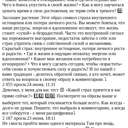
Чего я боюсь упустить в своей жизни? • Как я могу научиться
ценить время и свои достижения, не теряя себя в тревоге? 4️⃣
Засохшее растение Этот образ символ страха внутреннего
истощения или потери личного роста. Вы можете бояться, что
ваши ресурсы, энергия и вдохновение иссякнут, что жизнь
станет «сухой» и безрадостной. Часто это внутренний сигнал:
вы переживаете выгорание, недостаток заботы о себе или
страх утратить связь с собственной силой и желаниями.
Скрытый страх: внутреннее истощение, потеря личного роста
и радости. • Где в жизни я ощущаю нехватку энергии или
вдохновения? • Какие мои желания или потребности я
игнорирую? • Что я могу сделать сегодня, чтобы «взрастить»
себя снова и почувствовать силу и радость? И по нашей с
вами традиции - делитесь обратной связью, а кто хочет, может
ответь на вопросы к своему образу в комментариях ⤵️
2 055
просм.
24 июня, 11:31
Девочки, у меня для вас тест 😍 «Какой страх прячется в вас
прямо сейчас?» 1️⃣2️⃣ 3️⃣4️⃣ Посмотрите на образы выше и
выберите тот, который откликается больше всего. Как всегда -
долго не думая. Пишите, что выбрали в комментариях, а когда
все соберутся - с меня расшифровки⤵️
2 187
просм.
23 июня, 18:11
Не смогла пройти мимо одного материала Там про вещь,