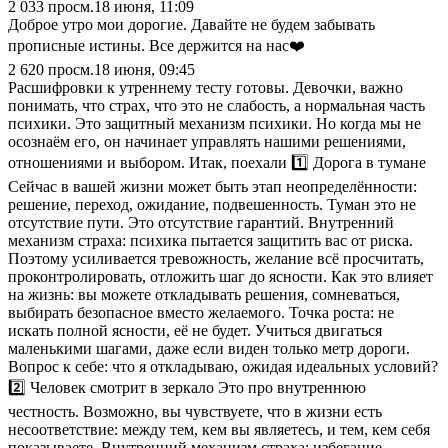
2 033
просм.
18 июня, 11:09
Доброе утро мои дорогие. Давайте не будем забывать
прописные истины. Все держится на нас❤️
2 620
просм.
18 июня, 09:45
Расшифровки к утреннему тесту готовы. Девочки, важно
понимать, что страх, что это не слабость, а нормальная часть
психики. Это защитный механизм психики. Но когда мы не
осознаём его, он начинает управлять нашими решениями,
отношениями и выбором. Итак, поехали 1️⃣ Дорога в тумане
Сейчас в вашей жизни может быть этап неопределённости:
решение, переход, ожидание, подвешенность. Туман это не
отсутствие пути. Это отсутствие гарантий. Внутренний
механизм страха: психика пытается защитить вас от риска.
Поэтому усиливается тревожность, желание всё просчитать,
проконтролировать, отложить шаг до ясности. Как это влияет
на жизнь: вы можете откладывать решения, сомневаться,
выбирать безопасное вместо желаемого. Точка роста: не
искать полной ясности, её не будет. Учиться двигаться
маленькими шагами, даже если виден только метр дороги.
Вопрос к себе: что я откладываю, ожидая идеальных условий?
2️⃣ Человек смотрит в зеркало Это про внутреннюю
честность. Возможно, вы чувствуете, что в жизни есть
несоответствие: между тем, кем вы являетесь, и тем, кем себя
показываете. Внутренний механизм страха: избегание