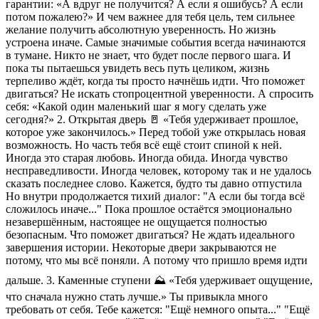
гарантии: «А вдруг не получится? А если я ошибусь? А если
потом пожалею?» И чем важнее для тебя цель, тем сильнее
желание получить абсолютную уверенность. Но жизнь
устроена иначе. Самые значимые события всегда начинаются
в тумане. Никто не знает, что будет после первого шага. И
пока ты пытаешься увидеть весь путь целиком, жизнь
терпеливо ждёт, когда ты просто начнёшь идти. Что поможет
двигаться? Не искать стопроцентной уверенности. А спросить
себя: «Какой один маленький шаг я могу сделать уже
сегодня?» 2. Открытая дверь 🚪 «Тебя удерживает прошлое,
которое уже закончилось.» Перед тобой уже открылась новая
возможность. Но часть тебя всё ещё стоит спиной к ней.
Иногда это старая любовь. Иногда обида. Иногда чувство
несправедливости. Иногда человек, которому так и не удалось
сказать последнее слово. Кажется, будто ты давно отпустила
Но внутри продолжается тихий диалог: "А если бы тогда всё
сложилось иначе..." Пока прошлое остаётся эмоционально
незавершённым, настоящее не ощущается полностью
безопасным. Что поможет двигаться? Не ждать идеального
завершения истории. Некоторые двери закрываются не
потому, что мы всё поняли. А потому что пришло время идти
дальше. 3. Каменные ступени ⛰️ «Тебя удерживает ощущение,
что сначала нужно стать лучше.» Ты привыкла много
требовать от себя. Тебе кажется: "Ещё немного опыта..." "Ещё