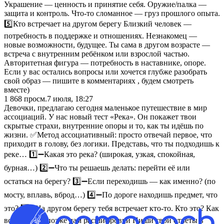
Украшение — ценность и принятие себя. Оружие/палка —
защита и контроль. Что-то сломанное — груз прошлого опыта.
5️⃣Кто встречает на другом берегу Близкий человек —
потребность в поддержке и отношениях. Незнакомец —
новые возможности, будущее. Ты сама в другом возрасте —
встреча с внутренним ребёнком или взрослой частью.
Авторитетная фигура — потребность в наставнике, опоре.
Если у вас остались вопросы или хочется глубже разобрать
свой образ — пишите в комментариях , будем смотреть
вместе)
1 868
просм.
7 июля, 18:27
Девочки, предлагаю сегодня маленькое путешествие в мир
ассоциаций. У нас новый тест «Река». Он покажет твои
скрытые страхи, внутренние опоры и то, как ты идёшь по
жизни. ✅Метод ассоциативный: просто отвечай первое, что
приходит в голову, без логики. Представь, что ты подходишь к
реке… 1️⃣➖Какая это река? (широкая, узкая, спокойная,
бурная…) 2️⃣➖Что ты решаешь делать: перейти её или
остаться на берегу? 3️⃣➖Если переходишь — как именно? (по
мосту, вплавь, вброд…) 4️⃣➖По дороге находишь предмет, что
это? 5️⃣➖На другом берегу тебя встречает кто-то. Кто это? Как
всегда, чуть позже дам расшифровки Пиши свои ответы в