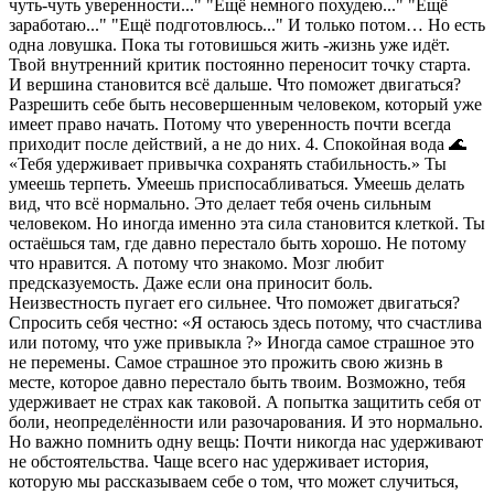
чуть-чуть уверенности..." "Ещё немного похудею..." "Ещё
заработаю..." "Ещё подготовлюсь..." И только потом… Но есть
одна ловушка. Пока ты готовишься жить -жизнь уже идёт.
Твой внутренний критик постоянно переносит точку старта.
И вершина становится всё дальше. Что поможет двигаться?
Разрешить себе быть несовершенным человеком, который уже
имеет право начать. Потому что уверенность почти всегда
приходит после действий, а не до них. 4. Спокойная вода 🌊
«Тебя удерживает привычка сохранять стабильность.» Ты
умеешь терпеть. Умеешь приспосабливаться. Умеешь делать
вид, что всё нормально. Это делает тебя очень сильным
человеком. Но иногда именно эта сила становится клеткой. Ты
остаёшься там, где давно перестало быть хорошо. Не потому
что нравится. А потому что знакомо. Мозг любит
предсказуемость. Даже если она приносит боль.
Неизвестность пугает его сильнее. Что поможет двигаться?
Спросить себя честно: «Я остаюсь здесь потому, что счастлива
или потому, что уже привыкла ?» Иногда самое страшное это
не перемены. Самое страшное это прожить свою жизнь в
месте, которое давно перестало быть твоим. Возможно, тебя
удерживает не страх как таковой. А попытка защитить себя от
боли, неопределённости или разочарования. И это нормально.
Но важно помнить одну вещь: Почти никогда нас удерживают
не обстоятельства. Чаще всего нас удерживает история,
которую мы рассказываем себе о том, что может случиться,