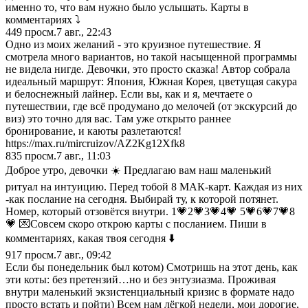
именно то, что вам нужно было услышать. Карты в
комментариях ⤵️
449
просм.
7 авг., 22:43
Одно из моих желаний - это круизное путешествие. Я
смотрела много вариантов, но такой насыщенной программы
не видела нигде. Девочки, это просто сказка! Автор собрала
идеальный маршрут: Япония, Южная Корея, цветущая сакура
и белоснежный лайнер. Если вы, как и я, мечтаете о
путешествии, где всё продумано до мелочей (от экскурсий до
виз) это точно для вас. Там уже открыто раннее
бронирование, и каюты разлетаются!
https://max.ru/mircruizov/AZ2Kg12Xfk8
835
просм.
7 авг., 11:03
Доброе утро, девочки ☀️ Предлагаю вам наш маленький
ритуал на интуицию. Перед тобой 8 МАК-карт. Каждая из них
-как послание на сегодня. Выбирай ту, к которой потянет.
Номер, который отзовётся внутри. 1💗2💗3💗4💗 5💗6💗7💗8
💗 💌Совсем скоро открою карты с посланием. Пиши в
комментариях, какая твоя сегодня ⬇️
917
просм.
7 авг., 09:42
Если бы понедельник был котом) Смотришь на этот день, как
эти коты: без претензий…но и без энтузиазма. Проживая
внутри маленький экзистенциальный кризис в формате надо
просто встать и пойти) Всем нам лёгкой недели, мои дорогие,