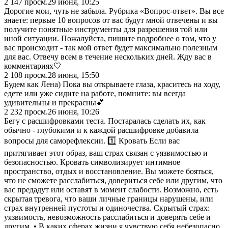
2 147
просм.
29 июня, 10:25
Дорогие мои, чуть не забыла. Рубрика «Вопрос-ответ». Вы все
знаете: первые 10 вопросов от вас будут мной отвечены и вы
получите понятные инструменты для разрешения той или
иной ситуации. Пожалуйста, пишите подробнее о том, что у
вас происходит - так мой ответ будет максимально полезным
для вас. Отвечу всем в течение нескольких дней. Жду вас в
комментариях🤍
2 108
просм.
28 июня, 15:50
Будем как Лена) Пока вы открываете глаза, краситесь на ходу,
едете или уже сидите на работе, помните: вы всегда
удивительны и прекрасны💕
2 232
просм.
26 июня, 10:26
Бегу с расшифровками теста. Постаралась сделать их, как
обычно - глубокими и к каждой расшифровке добавила
вопросы для саморефлексии. 1️⃣ Кровать Если вас
притягивает этот образ, ваш страх связан с уязвимостью и
безопасностью. Кровать символизирует интимное
пространство, отдых и восстановление. Вы можете бояться,
что не сможете расслабиться, довериться себе или другим, что
вас предадут или оставят в момент слабости. Возможно, есть
скрытая тревога, что ваши личные границы нарушены, или
страх внутренней пустоты и одиночества. Скрытый страх:
уязвимость, невозможность расслабиться и доверять себе и
другим. • В каких сферах жизни я чувствую себя небезопасно