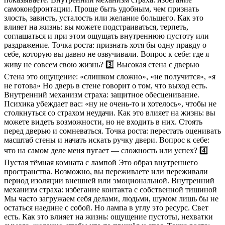
самоконфронтации. Проще быть удобным, чем признать
злость, зависть, усталость или желание большего. Как это
влияет на жизнь: вы можете подстраиваться, терпеть,
соглашаться и при этом ощущать внутреннюю пустоту или
раздражение. Точка роста: признать хотя бы одну правду о
себе, которую вы давно не озвучивали. Вопрос к себе: где я
живу не совсем свою жизнь? 3️⃣ Высокая стена с дверью
Стена это ощущение: «слишком сложно», «не получится», «я
не готова» Но дверь в стене говорит о том, что выход есть.
Внутренний механизм страха: защитное обесценивание.
Психика убеждает вас: «ну не очень-то и хотелось», чтобы не
столкнуться со страхом неудачи. Как это влияет на жизнь: вы
можете видеть возможности, но не входить в них. Стоять
перед дверью и сомневаться. Точка роста: перестать оценивать
масштаб стены и начать искать ручку двери. Вопрос к себе:
что на самом деле меня пугает — сложность или успех? 4️⃣
Пустая тёмная комната с лампой Это образ внутреннего
пространства. Возможно, вы переживаете или переживали
период изоляции внешней или эмоциональной. Внутренний
механизм страха: избегание контакта с собственной тишиной
Мы часто загружаем себя делами, людьми, шумом лишь бы не
остаться наедине с собой. Но лампа в углу это ресурс. Свет
есть. Как это влияет на жизнь: ощущение пустоты, нехватки