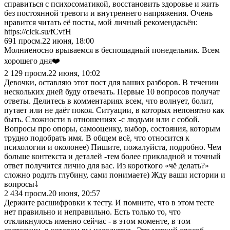
справиться с психосоматикой, восстановить здоровье и жить
без постоянной тревоги и внутреннего напряжения. Очень
нравится читать её посты, мой личный рекомендасьён:
https://clck.su/fCvfH
691
просм.
22 июня, 18:00
Молниеносно врываемся в беспощадный понедельник. Всем
хорошего дня❤️
2 129
просм.
22 июня, 10:02
Девочки, оставляю этот пост для ваших разборов. В течении
нескольких дней буду отвечать. Первые 10 вопросов получат
ответы. Делитесь в комментариях всем, что волнует, болит,
путает или не даёт покоя. Ситуации, в которых непонятно как
быть. Сложности в отношениях -с людьми или с собой.
Вопросы про опоры, самооценку, выбор, состояния, которым
трудно подобрать имя. В общем всё, что относится к
психологии и околонее) Пишите, пожалуйста, подробно. Чем
больше контекста и деталей -тем более прикладной и точный
ответ получится лично для вас. Из короткого «чё делать?»
сложно родить глубину, сами понимаете) Жду ваши истории и
вопросы⤵️
2 434
просм.
20 июня, 20:57
Держите расшифровки к тесту. И помните, что в этом тесте
нет правильно и неправильно. Есть только то, что
откликнулось именно сейчас - в этом моменте, в том