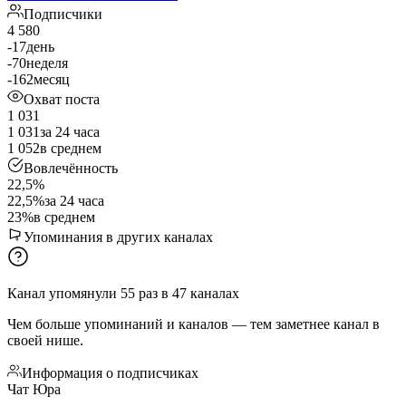
Подписчики
4 580
-17
день
-70
неделя
-162
месяц
Охват поста
1 031
1 031
за 24 часа
1 052
в среднем
Вовлечённость
22,5%
22,5%
за 24 часа
23%
в среднем
Упоминания в других каналах
Канал упомянули
55
раз
в
47
каналах
Чем больше упоминаний и каналов — тем заметнее канал в
своей нише.
Информация о подписчиках
Чат Юра