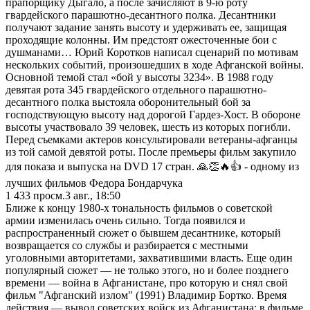
прапорщику Дыгало, а после зачисляют в 9-ю роту
гвардейского парашютно-десантного полка. Десантники
получают задание занять высоту и удерживать ее, защищая
проходящие колонны. Им предстоят ожесточенные бои с
душманами… Юрий Коротков написал сценарий по мотивам
нескольких событий, произошедших в ходе Афганской войны.
Основной темой стал «бой у высоты 3234». В 1988 году
девятая рота 345 гвардейского отдельного парашютно-
десантного полка выстояла оборонительный бой за
господствующую высоту над дорогой Гардез-Хост. В обороне
высоты участвовало 39 человек, шесть из которых погибли.
Перед съемками актеров консультировали ветераны-афганцы
из той самой девятой роты. После премьеры фильм закупило
для показа и выпуска на DVD 17 стран. 🙏👏🔥👍 - одному из
лучших фильмов Федора Бондарчука
1 433
просм.
3 авг., 18:50
Ближе к концу 1980-х тональность фильмов о советской
армии изменилась очень сильно. Тогда появился и
распространенный сюжет о бывшем десантнике, который
возвращается со службы и разбирается с местными
уголовными авторитетами, захватившими власть. Еще один
популярный сюжет — не только этого, но и более позднего
времени — война в Афганистане, про которую и снял свой
фильм "Афганский излом" (1991) Владимир Бортко. Время
действия — вывод советских войск из Афганистана; в фильме