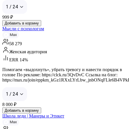
1 / 24
999
₽
Добавить в корзину
Мысли с психологом
Max
58 279
Женская аудитория
ERR 14%
Помогаем «выдохнуть», убрать тревогу и навести порядок в
голове По рекламе: https://clck.ru/3QvDvC Ссылка на блог:
https://max.ru/join/eppkm_kGz1RXxLYrLbw_jnbONqFLle6B4VP
1 / 24
8 000
₽
Добавить в корзину
Школа леди | Манеры и Этикет
Max