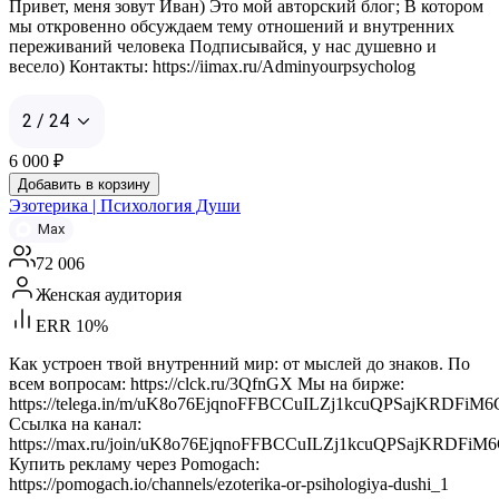
Привет, меня зовут Иван) Это мой авторский блог; В котором
мы откровенно обсуждаем тему отношений и внутренних
переживаний человека Подписывайся, у нас душевно и
весело) Контакты: https://iimax.ru/Adminyourpsycholog
2 / 24
6 000
₽
Добавить в корзину
Эзотерика | Психология Души
Max
72 006
Женская аудитория
ERR 10%
Как устроен твой внутренний мир: от мыслей до знаков. По
всем вопросам: https://clck.ru/3QfnGX Мы на бирже:
https://telega.in/m/uK8o76EjqnoFFBCCuILZj1kcuQPSajKRDFi
Ссылка на канал:
https://max.ru/join/uK8o76EjqnoFFBCCuILZj1kcuQPSajKRDFi
Купить рекламу через Pomogach:
https://pomogach.io/channels/ezoterika-or-psihologiya-dushi_1