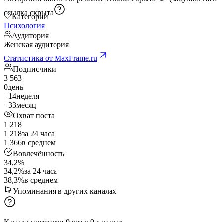
ссылка скрыта
Категории
Психология
Аудитория
Женская аудитория
Статистика от MaxFrame.ru
Подписчики
3 563
0
день
+14
неделя
+33
месяц
Охват поста
1 218
1 218
за 24 часа
1 366
в среднем
Вовлечённость
34,2%
34,2%
за 24 часа
38,3%
в среднем
Упоминания в других каналах
Канал упомянули
9
раз
в
9
каналах