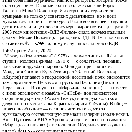
этим событиям журналист написал репортаж, который позже
стал сценарием. Главные роли в фильме сыграли Борис
Галкин и Михай Волонтир. И актеры, и их герои стали
кумирами не только у советских десантников, но и всей
мужской аудитории — конкурс в Рязанское высшее воздушно-
десантное училище после премьеры вырос почти в два раза. В
2005 году киностудия «ВДВ-Фильм» сняла документальный
фильм «Михай Волонтир. Прапорщик ВДВ № 1» и посвятила
его актеру. 👍🙏👏❤️ - одному из лучших фильмов о ВДВ
1 402
просм.
2 авг., 20:20
"Между небом и землей" (1975) - в чем-то типичный фильм
студии «Молдова-фильм» 1970-х — с солдатами, песнями,
плясками и дружбой народов. Молодой призывник из
Молдавии Симион Куку (его играл 33-летний Всеволод
Абдулов) попадает в гвардейский десантный полк, знакомится
там с армянином Нерсесом и русским Василием (Виктор
Перевалов — Иванушка из «Марьи-искусницы») — и вместе
с ними организует ансамбль «СиНеВа» под присмотром
старшины-украинца (Роман Ткачук) и под руководством
девушки по имени Саша Карасик (Лариса Ерёмина). В общем,
ничего необычного — если не считать того, что за
музыкальную составляющую отвечали Валерий Ободзинский,
Алла Пугачева и ВИА «Ариэль», а одна из песен называется
«Марш десантников» (в исполнении Ободзинского звучит на
видео). 👍👏🙏 - если понравилась песня