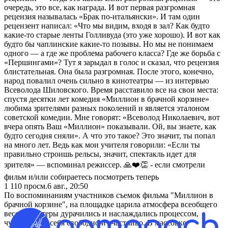
очередь, это все, как награда. И вот первая разгромная
рецензия называлась «Брак по-итальянски». И там один
рецензент написал: «Что мы видим, входя в зал? Как будто
какие-то старые ленты Голливуда (это уже хорошо). И вот как
будто бы чаплинские какие-то позывы. Но мы не понимаем
одного — а где же проблема рабочего класса? Где же борьба с
«Першингами»? Тут я зарыдал в голос и сказал, что рецензия
блистательная. Она была разгромная. После этого, конечно,
народ повалил очень сильно в кинотеатры — из интервью
Всеволода Шиловского. Время расставило все на свои места:
спустя десятки лет комедия «Миллион в брачной корзине»
любима зрителями разных поколений и является эталоном
советской комедии. Мне говорят: «Всеволод Николаевич, вот
вчера опять Ваш «Миллион» показывали. Ой, вы знаете, как
будто сегодня сняли». А что это такое? Это значит, ты попал
на много лет. Ведь как мои учителя говорили: «Если ты
правильно строишь рельсы, значит, спектакль идет для
зрителя» — вспоминал режиссер. 🙏❤️👏 - если смотрели
фильм и/или собираетесь посмотреть теперь
1 110
просм.
6 авг., 20:50
По воспоминаниям участников съемок фильма "Миллион в
брачной корзине", на площадке царила атмосфера всеобщего
веселья: актеры дурачились и наслаждались процессом,
чувствовали себя свободно и счастливо. В массовке