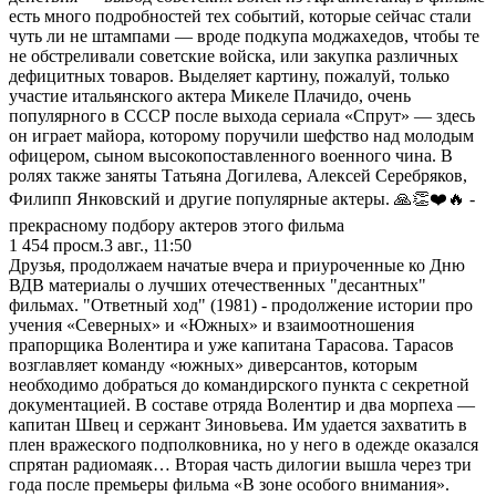
есть много подробностей тех событий, которые сейчас стали
чуть ли не штампами — вроде подкупа моджахедов, чтобы те
не обстреливали советские войска, или закупка различных
дефицитных товаров. Выделяет картину, пожалуй, только
участие итальянского актера Микеле Плачидо, очень
популярного в СССР после выхода сериала «Спрут» — здесь
он играет майора, которому поручили шефство над молодым
офицером, сыном высокопоставленного военного чина. В
ролях также заняты Татьяна Догилева, Алексей Серебряков,
Филипп Янковский и другие популярные актеры. 🙏👏❤️🔥 -
прекрасному подбору актеров этого фильма
1 454
просм.
3 авг., 11:50
Друзья, продолжаем начатые вчера и приуроченные ко Дню
ВДВ материалы о лучших отечественных "десантных"
фильмах. "Ответный ход" (1981) - продолжение истории про
учения «Северных» и «Южных» и взаимоотношения
прапорщика Волентира и уже капитана Тарасова. Тарасов
возглавляет команду «южных» диверсантов, которым
необходимо добраться до командирского пункта с секретной
документацией. В составе отряда Волентир и два морпеха —
капитан Швец и сержант Зиновьева. Им удается захватить в
плен вражеского подполковника, но у него в одежде оказался
спрятан радиомаяк… Вторая часть дилогии вышла через три
года после премьеры фильма «В зоне особого внимания».