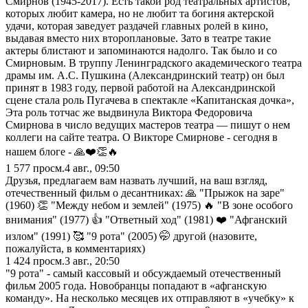
Смирнов (1945-2017). Есть такой род театральных артистов,
которых любит камера, но не любит та богиня актерской
удачи, которая заведует раздачей главных ролей в кино,
выдавая вместо них второплановые. Зато в театре такие
актеры блистают и запоминаются надолго. Так было и со
Смирновым. В труппу Ленинградского академического театра
драмы им. А.С. Пушкина (Александринский театр) он был
принят в 1983 году, первой работой на Александринской
сцене стала роль Пугачева в спектакле «Капитанская дочка»,
Эта роль тотчас же выдвинула Виктора Федоровича
Смирнова в число ведущих мастеров театра — пишут о нем
коллеги на сайте театра. О Викторе Смирнове - сегодня в
нашем блоге - 🙏❤️👏🔥
1 577
просм.
4 авг., 09:50
Друзья, предлагаем вам назвать лучший, на ваш взгляд,
отечественный фильм о десантниках: 🙏 "Прыжок на заре"
(1960) 👏 "Между небом и землей" (1975) 🔥 "В зоне особого
внимания" (1977) 👍 "Ответный ход" (1981) ❤️ "Афганский
излом" (1991) 🥰 "9 рота" (2005) 🤭 другой (назовите,
пожалуйста, в комментариях)
1 424
просм.
3 авг., 20:50
"9 рота" - самый кассовый и обсуждаемый отечественный
фильм 2005 года. Новобранцы попадают в «афганскую
команду». На несколько месяцев их отправляют в «учебку» к