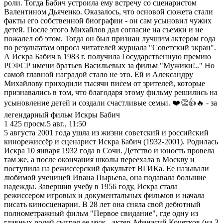
роли. Тогда Бабич устроила ему встречу со сценаристом
Валентином Дьяченко. Оказалось, что основой сюжета стали
факты его собственной биографии - он сам усыновил чужих
детей. После этого Михайлов дал согласие на съемки и не
пожалел об этом. Тогда он был признан лучшим актером года
по результатам опроса читателей журнала "Советский экран".
А Искра Бабич в 1983 г. получила Государственную премию
РСФСР имени братьев Васильевых за фильм "Мужики!.." Но
самой главной наградой стало не это. Ей и Александру
Михайлову приходили тысячи писем от зрителей, которые
признавались в том, что благодаря этому фильму решились на
усыновление детей и создали счастливые семьи. ❤️👏👍🔥 - за
легендарный фильм Искры Бабич
1 425
просм.
5 авг., 11:50
5 августа 2001 года ушла из жизни советский и российский
кинорежиссёр и сценарист Искра Бабич (1932-2001). Родилась
Искра 10 января 1932 года в Сочи. Детство и юность провела
там же, а после окончания школы переехала в Москву и
поступила на режиссерский факультет ВГИКа. Ее называли
любимой ученицей Ивана Пырьева, она подавала большие
надежды. Завершив учебу в 1956 году, Искра стала
режиссером игровых и документальных фильмов и начала
писать киносценарии. В 28 лет она сняла свой дебютный
полнометражный фильм "Первое свидание", где одну из
главных ролей сыграл ее муж - актер Афанасий Кочетков (на 3