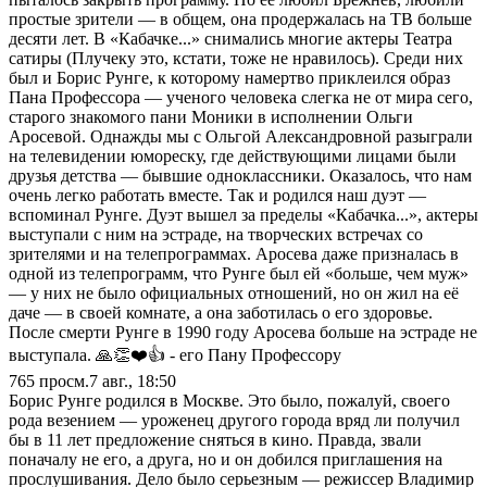
простые зрители — в общем, она продержалась на ТВ больше
десяти лет. В «Кабачке...» снимались многие актеры Театра
сатиры (Плучеку это, кстати, тоже не нравилось). Среди них
был и Борис Рунге, к которому намертво приклеился образ
Пана Профессора — ученого человека слегка не от мира сего,
старого знакомого пани Моники в исполнении Ольги
Аросевой. Однажды мы с Ольгой Александровной разыграли
на телевидении юмореску, где действующими лицами были
друзья детства — бывшие одноклассники. Оказалось, что нам
очень легко работать вместе. Так и родился наш дуэт —
вспоминал Рунге. Дуэт вышел за пределы «Кабачка...», актеры
выступали с ним на эстраде, на творческих встречах со
зрителями и на телепрограммах. Аросева даже призналась в
одной из телепрограмм, что Рунге был ей «больше, чем муж»
— у них не было официальных отношений, но он жил на её
даче — в своей комнате, а она заботилась о его здоровье.
После смерти Рунге в 1990 году Аросева больше на эстраде не
выступала. 🙏👏❤️👍 - его Пану Профессору
765
просм.
7 авг., 18:50
Борис Рунге родился в Москве. Это было, пожалуй, своего
рода везением — уроженец другого города вряд ли получил
бы в 11 лет предложение сняться в кино. Правда, звали
поначалу не его, а друга, но и он добился приглашения на
прослушивания. Дело было серьезным — режиссер Владимир