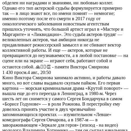
обделен ни наградами и званиями, ни любовью коллег.
Однако его тип актерской судьбы формулируется примерно
так — в лицо знают все, по имени помнят — немногие;
именно поэтому после его смерти в 2017 году от
онкологического заболевания новостным агентствам
пришлось уточнять, что большой артист играл в «Мастере и
Маргарите» и «Ликвидации». Это судьба актеров-трудяг —
великолепных актеров, чьи амбиции никогда не
придавливают режиссерский замысел и не сбивают вектор
коллективной работы. И еще — актеров, которые не
превращаются до неузнаваемости, а в любой постановке — на
сцене или на экране — играют себя, работают собой и
остаются собой. 🙏❤️‍🔥👏 - памяти Виктора Смирнова
1 430
просм.
4 авг., 20:50
Кино Виктора Смирнова занимало активно, и работы давало
много, но вот славы выдавало скупым пайком. Его первая
картина — морская криминальная драма «Крутой поворот» —
вышла еще до его переезда в Ленинград, в 1980-м. Через
шесть лет он снимется у самого Сергея Бондарчука в самом
«Борисе Годунове» — в роли Рожнова. В перестройку ему
довелось принять участие в двух чрезвычайно
запоминающихся проектах — изумительном «Левше»
комедиографа Сергея Овчарова, а в 1987-м — в
завораживающем «Зеркале для героя» (эпизод - на видео)
молодого Владимира Хотиненко — там он сыграл начальника