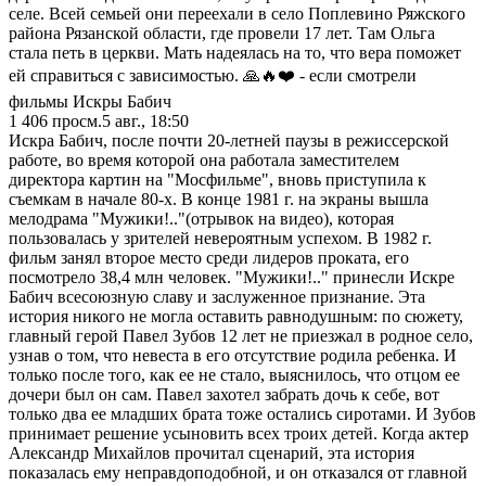
селе. Всей семьей они переехали в село Поплевино Ряжского
района Рязанской области, где провели 17 лет. Там Ольга
стала петь в церкви. Мать надеялась на то, что вера поможет
ей справиться с зависимостью. 🙏🔥❤️ - если смотрели
фильмы Искры Бабич
1 406
просм.
5 авг., 18:50
Искра Бабич, после почти 20-летней паузы в режиссерской
работе, во время которой она работала заместителем
директора картин на "Мосфильме", вновь приступила к
съемкам в начале 80-х. В конце 1981 г. на экраны вышла
мелодрама "Мужики!.."(отрывок на видео), которая
пользовалась у зрителей невероятным успехом. В 1982 г.
фильм занял второе место среди лидеров проката, его
посмотрело 38,4 млн человек. "Мужики!.." принесли Искре
Бабич всесоюзную славу и заслуженное признание. Эта
история никого не могла оставить равнодушным: по сюжету,
главный герой Павел Зубов 12 лет не приезжал в родное село,
узнав о том, что невеста в его отсутствие родила ребенка. И
только после того, как ее не стало, выяснилось, что отцом ее
дочери был он сам. Павел захотел забрать дочь к себе, вот
только два ее младших брата тоже остались сиротами. И Зубов
принимает решение усыновить всех троих детей. Когда актер
Александр Михайлов прочитал сценарий, эта история
показалась ему неправдоподобной, и он отказался от главной