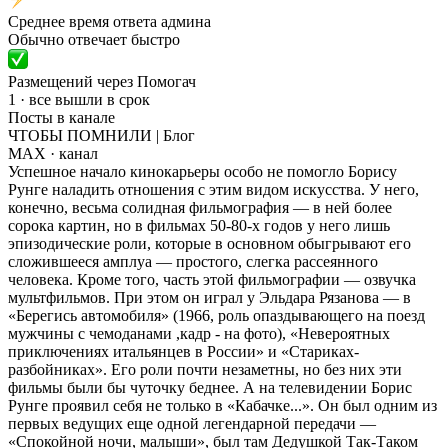
Среднее время ответа админа
Обычно отвечает быстро
Размещений через Помогач
1 · все вышли в срок
Посты в канале
ЧТОБЫ ПОМНИЛИ | Блог
MAX
· канал
Успешное начало кинокарьеры особо не помогло Борису
Рунге наладить отношения с этим видом искусства. У него,
конечно, весьма солидная фильмография — в ней более
сорока картин, но в фильмах 50-80-х годов у него лишь
эпизодические роли, которые в основном обыгрывают его
сложившееся амплуа — простого, слегка рассеянного
человека. Кроме того, часть этой фильмографии — озвучка
мультфильмов. При этом он играл у Эльдара Рязанова — в
«Берегись автомобиля» (1966, роль опаздывающего на поезд
мужчины с чемоданами ,кадр - на фото), «Невероятных
приключениях итальянцев в России» и «Стариках-
разбойниках». Его роли почти незаметны, но без них эти
фильмы были бы чуточку беднее. А на телевидении Борис
Рунге проявил себя не только в «Кабачке...». Он был одним из
первых ведущих еще одной легендарной передачи —
«Спокойной ночи, малыши», был там Дедушкой Так-Таком