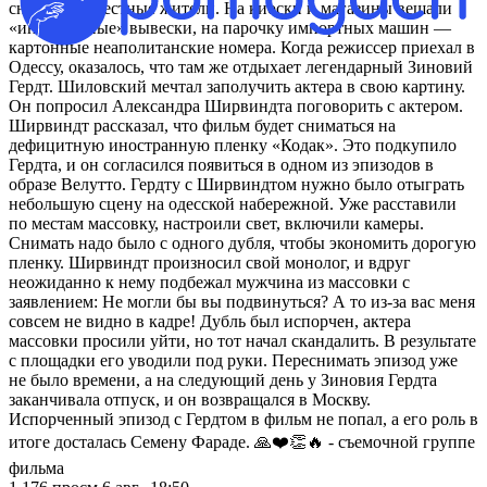
снимались местные жители. На киоски и магазины вешали
«иностранные» вывески, на парочку импортных машин —
картонные неаполитанские номера. Когда режиссер приехал в
Одессу, оказалось, что там же отдыхает легендарный Зиновий
Гердт. Шиловский мечтал заполучить актера в свою картину.
Он попросил Александра Ширвиндта поговорить с актером.
Ширвиндт рассказал, что фильм будет сниматься на
дефицитную иностранную пленку «Кодак». Это подкупило
Гердта, и он согласился появиться в одном из эпизодов в
образе Велутто. Гердту с Ширвиндтом нужно было отыграть
небольшую сцену на одесской набережной. Уже расставили
по местам массовку, настроили свет, включили камеры.
Снимать надо было с одного дубля, чтобы экономить дорогую
пленку. Ширвиндт произносил свой монолог, и вдруг
неожиданно к нему подбежал мужчина из массовки с
заявлением: Не могли бы вы подвинуться? А то из-за вас меня
совсем не видно в кадре! Дубль был испорчен, актера
массовки просили уйти, но тот начал скандалить. В результате
с площадки его уводили под руки. Переснимать эпизод уже
не было времени, а на следующий день у Зиновия Гердта
заканчивала отпуск, и он возвращался в Москву.
Испорченный эпизод с Гердтом в фильм не попал, а его роль в
итоге досталась Семену Фараде. 🙏❤️👏🔥 - съемочной группе
фильма