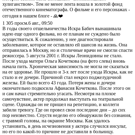
хулиганством». Тем не менее лента вошла в золотой фонд
отечественного кинематографа. О фильме и его персонажах -
сегодня в нашем блоге - 🙏❤️
1 305
просм.
6 авг., 09:50
В годы своего отшельничества Искра Бабич вынашивала
идею еще одного фильма, но ее планам не суждено было
осуществиться. К сожалению, у нее диагностировали
заболевание, которое не оставляло ей шансов на жизнь. Она
отправилась в Москву, но и столичные врачи не смогли спасти
режиссера. 5 августа 2001 г. Искры Леонидовны не стало.
После ухода матери Ольга Кочеткова (на фото слева) вновь
начала пить. Хроническая зависимость не могла не сказаться
на ее здоровье. Не прошло и 3-х лет после ухода Искры, как не
стало и ее дочери. Причиной стал некроз поджелудочной
железы. Ей было всего 43 года. Потеря жены и дочери
окончательно подкосила Афанасия Кочеткова. После этого он
и сам начал стремительно угасать. Несмотря на плохое
самочувствие, актер продолжал выступать на театральной
сцене. Однажды он не пришел на репетицию, и коллеги
забили тревогу. Где он провел свои последние дни – до сих
пор неизвестно. Спустя неделю его обнаружили без сознания,
с травмой головы, на окраине Москвы. Как удалось
установить, в день исчезновения у актера случился инсульт,
но его по какой-то причине не доставили в больницу.