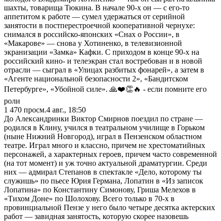
шахты, товарища Тюкина. В начале 90-х он — с его-то
аппетитом к работе — сумел удержаться от серийной
занятости в постперестроечной кооперативной чернухе:
снимался в российско-японских «Снах о России», в
«Макарове» — снова у Хотиненко, в телевизионной
экранизации «Замка» Кафки. С приходом в конце 90-х на
российский кино- и телеэкран стал востребован и в новой
отрасли — сыграл в «Улицах разбитых фонарей», а затем в
«Агенте национальной безопасности 2», «Бандитском
Петербурге», «Убойной силе». 🙏❤️👏🔥 - если помните его
роли
1 470
просм.
4 авг., 18:50
До Александринки Виктор Смирнов поездил по стране —
родился в Клину, учился в театральном училище в Горьком
(ныне Нижний Новгород), играл в Пензенском областном
театре. Играл много и классно, причем не хрестоматийных
персонажей, а характерных героев, причем часто современной
(на тот момент) и уж точно актуальной драматургии. Среди
них — адмирал Степанов в спектакле «Дело, которому ты
служишь» по пьесе Юрия Германа, Лопатин в «Из записок
Лопатина» по Константину Симонову, Гриша Мелехов в
«Тихом Доне» по Шолохову. Всего только в 70-х в
провинциальной Пензе у него было четыре десятка актерских
работ — завидная занятость, которую скорее назовешь