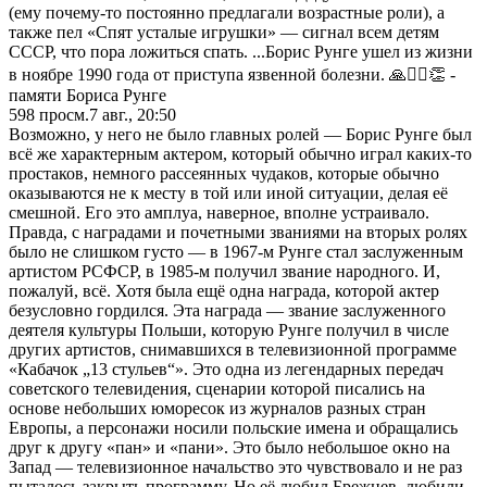
(ему почему-то постоянно предлагали возрастные роли), а
также пел «Спят усталые игрушки» — сигнал всем детям
СССР, что пора ложиться спать. ...Борис Рунге ушел из жизни
в ноябре 1990 года от приступа язвенной болезни. 🙏❤️‍🔥👏 -
памяти Бориса Рунге
598
просм.
7 авг., 20:50
Возможно, у него не было главных ролей — Борис Рунге был
всё же характерным актером, который обычно играл каких-то
простаков, немного рассеянных чудаков, которые обычно
оказываются не к месту в той или иной ситуации, делая её
смешной. Его это амплуа, наверное, вполне устраивало.
Правда, с наградами и почетными званиями на вторых ролях
было не слишком густо — в 1967-м Рунге стал заслуженным
артистом РСФСР, в 1985-м получил звание народного. И,
пожалуй, всё. Хотя была ещё одна награда, которой актер
безусловно гордился. Эта награда — звание заслуженного
деятеля культуры Польши, которую Рунге получил в числе
других артистов, снимавшихся в телевизионной программе
«Кабачок „13 стульев“». Это одна из легендарных передач
советского телевидения, сценарии которой писались на
основе небольших юморесок из журналов разных стран
Европы, а персонажи носили польские имена и обращались
друг к другу «пан» и «пани». Это было небольшое окно на
Запад — телевизионное начальство это чувствовало и не раз
пыталось закрыть программу. Но её любил Брежнев, любили