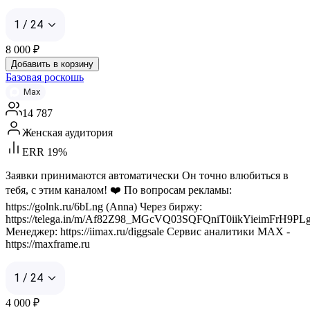
1 / 24
8 000
₽
Добавить в корзину
Базовая роскошь
Max
14 787
Женская аудитория
ERR 19%
Заявки принимаются автоматически Он точно влюбиться в
тебя, с этим каналом! ❤️ По вопросам рекламы:
https://golnk.ru/6bLng (Anna) Через биржу:
https://telega.in/m/Af82Z98_MGcVQ03SQFQniT0iikYieimFrH9
Менеджер: https://iimax.ru/diggsale Сервис аналитики MAX -
https://maxframe.ru
1 / 24
4 000
₽