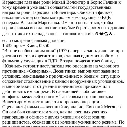
Играющие главные роли Михай Волонтир и Борис Галкин к
тому времени уже были обладателями государственных
наград за роли Тарасова и Волентира. Обе части фильма
находились под особым контролем командующего ВДВ
генерала Василия Маргелова. Именно он настоял, чтобы
герои фильма всегда носили голубые береты, хотя на заданиях
десантники их не надевают — слишком яркие. 🙏❤️👏🔥 -
если смотрели фильмы дилогии
1 432
просм.
3 авг., 09:50
"В зоне особого внимания" (1977) - первая часть дилогии про
учения советских десантников, ставшая одним из любимых
фильмов у служащих в ВДВ. Воздушно-десантная бригада
«Южные» готовит наступательную операцию на условного
противника «Северных». Десантники выполняют задание в
условиях, максимально приближённых к боевым, ситуацию
осложняет столкновение с бандой вооруженных уголовников,
и многое зависит от умения подчиняться приказам или
действовать им вопреки. В сложившейся обстановке
конфликт межу лейтенантом Тарасовым и прапорщиком
Волентиром может привести к провалу операции…
Сценарист фильма — военный журналист Евгений Месяцев.
Он сам был свидетелем того, как на военных учениях
прапорщик и офицер с двумя рядовыми обезвредили
рецидивистов, сбежавших из колонии усиленного режима. По