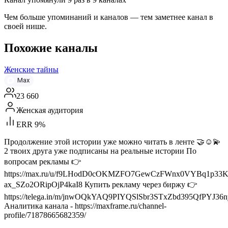
Чем больше упоминаний и каналов — тем заметнее канал в
своей нише.
Похожие каналы
Женские тайны
Max
23 660
Женская аудитория
ERR 9%
Продолжение этой истории уже можно читать в ленте 🤝☺️💫
2 твоих друга уже подписаны на реальные истории По
вопросам рекламы 👉
https://max.ru/u/f9LHodD0cOKMZFO7GewCzFWnx0VYBq1p33K
ax_SZo2ORipOjP4kaI8 Купить рекламу через биржу 👉
https://telega.in/m/jnwOQkYAQ9PIYQSlSbr3STxZbd395QfPYJ36n
Аналитика канала - https://maxframe.ru/channel-
profile/71878665682359/