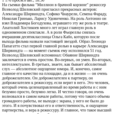
1 176
просм.
6 авг., 18:50
На съемки фильма "Миллион в брачной корзине" режиссер
Всеволод Шиловский пригласил прекрасных актеров:
Александра Ширвиндта, Софико Чиаурели, Семена Фараду,
Николая Гринько, Ларису Удовиченко. На роль Антонио он
взял Владимира Богодухова, игравшего эту же роль в театре.
Анатолий Хостикоев много лет играл главную роль в
одноименном спектакле. А в роли Фьореллы снялась
вчерашняя десятиклассница Ольга Кабо, которую после
выхода фильма назвали настоящей звездой. Образ Леонидо
Папагатто стал первой главной ролью в карьере Александра
Ширвиндта — на момент съемок ему исполнился 51 год.
Всеволод Шиловский вспоминал: Обаяние Ширвиндта
заключается в очень простом. Во-первых, он умен. Во-вторых,
интеллектуален. В-третьих, знаете, как бывает абсолютный
слух — абсолютное ощущение юмора. И, конечно, самое
главное его качество на площадке, да и в жизни — он очень
доброжелателен. Он доброжелателен к партнеру, он
доброжелателен к режиссеру, если верит в него. Это человек,
который очень целенаправленный во время работы и с ним
безумно просто, безумно легко. И честно говоря, он очень
волновался в самом начале работы, потому что такого объема
громадного работы, не выходя с экрана, у него не было до
этого. И я почувствовал его и ответственность, и ощущение
партнерства, и вера в режиссуру. И главное, что такое высший