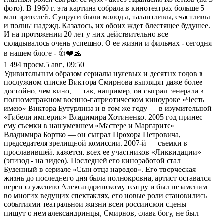
фото). В 1960 г. эта картина собрала в кинотеатрах больше 5
млн зрителей. Супруги были молоды, талантливы, счастливы
и полны надежд. Казалось, их обоих ждет блестящее будущее.
И на протяжении 20 лет у них действительно все
складывалось очень успешно. О ее жизни и фильмах - сегодня
в нашем блоге - 👍❤️🙏
1 494
просм.
5 авг., 09:50
Удивительным образом сериалы нулевых и десятых годов в
послужном списке Виктора Смирнова выглядят даже более
достойно, чем кино, — так, например, он сыграл генерала в
полнометражном военно-патриотическом киноуроке «Честь
имею» Виктора Бутурлина и в том же году — в изумительной
«Гибели империи» Владимира Хотиненко. 2005 год принес
ему съемки в нашумевшем «Мастере и Маргарите»
Владимира Бортко — он сыграл Прохора Петровича,
председателя зрелищной комиссии. 2007-й — съемки в
прославившей, кажется, всех ее участников «Ликвидации»
(эпизод - на видео). Последней его киноработой стал
Буденный в сериале «Сын отца народов». Его творческая
жизнь до последнего дня была полнокровна, артист оставался
верен служению Александринскому театру и был незаменим
во многих ведущих спектаклях, его новые роли становились
событиями театральной жизни всей российской сцены —
пишут о нем александринцы, Смирнов, слава богу, не был