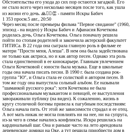
Обстоятельства его ухода до сих пор остаются загадкой. Его
не стало всего через несколько месяцев после того, как ушла
из жизни его дочь. 🙏❤️‍🔥👏 - памяти Искры Бабич
1 353
просм.
5 авг., 20:50
Через месяц после премьеры фильма "Первое свидание" (1960,
эпизод - на видео) у Искры Бабич и Афанасия Кочеткова
родилась дочь, Ольга Кочеткова. Ольга поначалу решила
пойти по стопам родителей и закончила актерский факультет
ГИТИСа. В 22 года она сыграла главную роль в фильме ее
матери "Прости меня, Алеша". В нем она была задействована
не только как актриса, но и как автор песен. Однако эта роль
стала единственной в ее кинокарьере. Главным увлечением
Ольги Кочетковой с юности была музыка. Еще в школьные
годы она начала писать песни. В 1990 г. была создана рок-
группа "Ю", и Ольга стала ее солисткой и автором песен. В
том же году она выпустила сольный альбом. Ее называли
"шаманкой русского рока": хотя Кочеткова не была
профессиональным музыкантом и певицей, ее выступления
завораживали публику (на видео). К сожалению, жизнь в
кругу столичной богемы привела к пагубным последствиям:
Ольга начала пить. От этой же зависимости страдал и ее отец.
А вот мать никак не могла повлиять ни на нее, ни на супруга,
из-за чего в семье начались конфликты. Искра решилась на
кардинальный шаг. Она и раньше часто на лето арендовала
деревенские домики на Оке, а тут решила приобрести дом в