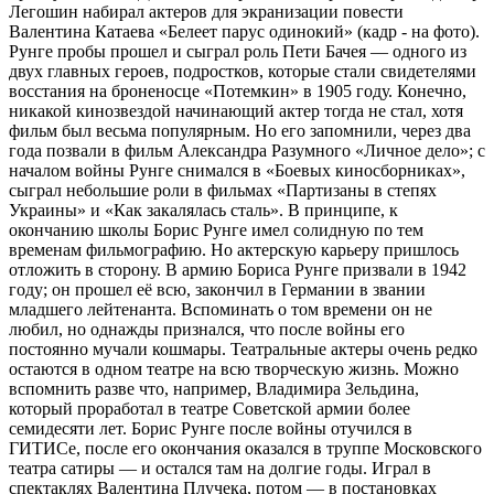
Легошин набирал актеров для экранизации повести
Валентина Катаева «Белеет парус одинокий» (кадр - на фото).
Рунге пробы прошел и сыграл роль Пети Бачея — одного из
двух главных героев, подростков, которые стали свидетелями
восстания на броненосце «Потемкин» в 1905 году. Конечно,
никакой кинозвездой начинающий актер тогда не стал, хотя
фильм был весьма популярным. Но его запомнили, через два
года позвали в фильм Александра Разумного «Личное дело»; с
началом войны Рунге снимался в «Боевых киносборниках»,
сыграл небольшие роли в фильмах «Партизаны в степях
Украины» и «Как закалялась сталь». В принципе, к
окончанию школы Борис Рунге имел солидную по тем
временам фильмографию. Но актерскую карьеру пришлось
отложить в сторону. В армию Бориса Рунге призвали в 1942
году; он прошел её всю, закончил в Германии в звании
младшего лейтенанта. Вспоминать о том времени он не
любил, но однажды признался, что после войны его
постоянно мучали кошмары. Театральные актеры очень редко
остаются в одном театре на всю творческую жизнь. Можно
вспомнить разве что, например, Владимира Зельдина,
который проработал в театре Советской армии более
семидесяти лет. Борис Рунге после войны отучился в
ГИТИСе, после его окончания оказался в труппе Московского
театра сатиры — и остался там на долгие годы. Играл в
спектаклях Валентина Плучека, потом — в постановках