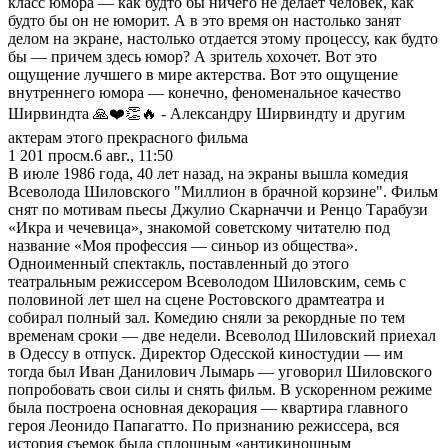
класс юмора — как будто бы ничего не делает человек, как
будто бы он не юморит. А в это время он настолько занят
делом на экране, настолько отдается этому процессу, как будто
бы — причем здесь юмор? А зритель хохочет. Вот это
ощущение лучшего в мире актерства. Вот это ощущение
внутреннего юмора — конечно, феноменальное качество
Ширвиндта 🙏❤️👏🔥 - Александру Ширвиндту и другим
актерам этого прекрасного фильма
1 201
просм.
6 авг., 11:50
В июле 1986 года, 40 лет назад, на экраны вышла комедия
Всеволода Шиловского "Миллион в брачной корзине". Фильм
снят по мотивам пьесы Джулио Скарначчи и Ренцо Тарабузи
«Икра и чечевица», знакомой советскому читателю под
название «Моя профессия — синьор из общества».
Одноименный спектакль, поставленный до этого
театральным режиссером Всеволодом Шиловским, семь с
половиной лет шел на сцене Ростовского драмтеатра и
собирал полный зал. Комедию сняли за рекордные по тем
временам сроки — две недели. Всеволод Шиловский приехал
в Одессу в отпуск. Директор Одесской киностудии — им
тогда был Иван Данилович Лымарь — уговорил Шиловского
попробовать свои силы и снять фильм. В ускоренном режиме
была построена основная декорация — квартира главного
героя Леонидо Папагатто. По признанию режиссера, вся
история съемок была сплошным «антикиношным