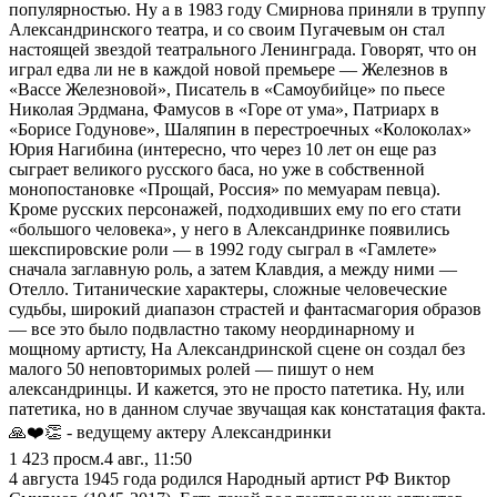
популярностью. Ну а в 1983 году Смирнова приняли в труппу
Александринского театра, и со своим Пугачевым он стал
настоящей звездой театрального Ленинграда. Говорят, что он
играл едва ли не в каждой новой премьере — Железнов в
«Вассе Железновой», Писатель в «Самоубийце» по пьесе
Николая Эрдмана, Фамусов в «Горе от ума», Патриарх в
«Борисе Годунове», Шаляпин в перестроечных «Колоколах»
Юрия Нагибина (интересно, что через 10 лет он еще раз
сыграет великого русского баса, но уже в собственной
монопостановке «Прощай, Россия» по мемуарам певца).
Кроме русских персонажей, подходивших ему по его стати
«большого человека», у него в Александринке появились
шекспировские роли — в 1992 году сыграл в «Гамлете»
сначала заглавную роль, а затем Клавдия, а между ними —
Отелло. Титанические характеры, сложные человеческие
судьбы, широкий диапазон страстей и фантасмагория образов
— все это было подвластно такому неординарному и
мощному артисту, На Александринской сцене он создал без
малого 50 неповторимых ролей — пишут о нем
александринцы. И кажется, это не просто патетика. Ну, или
патетика, но в данном случае звучащая как констатация факта.
🙏❤️👏 - ведущему актеру Александринки
1 423
просм.
4 авг., 11:50
4 августа 1945 года родился Народный артист РФ Виктор