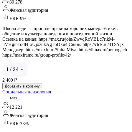
30 278
Женская аудитория
ERR 9%
Школа леди — простые правила хороших манер. Этикет,
общение и культура поведения в повседневной жизни.
Ссылка на канал: https://max.ru/join/ZwvqRcVBLc7rikM-
uVHgin1odH-oUjozukAg-toDku4 Связь: https://clck.ru/3TSYjx
Менеджер: https://maxln.ru/SpiralMiya, https://iimax.ru/pomogach
https://maxframe.ru/group-profile/42/
1 / 24
2 400
₽
Добавить в корзину
Социальная психология
Max
12 221
Женская аудитория
ERR 33%