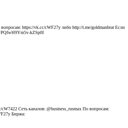
росам: https://vk.cc/cWF27y либо http://t.me/goldmanbrat Если
RiTNPQfwH9Ym5v-kZSp0I
c/cW7422 Сеть каналов: @business_rusmax По вопросам:
cWF27y Биржа: