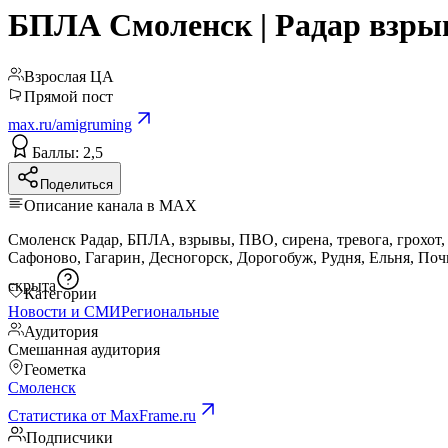
БПЛА Смоленск | Радар взры
Взрослая ЦА
Прямой пост
max.ru/amigruming
Баллы: 2,5
Поделиться
Описание канала в MAX
Смоленск Радар, БПЛА, взрывы, ПВО, сирена, тревога, грохот, ракеты, бесп
скрыта
Категории
Новости и СМИ
Региональные
Аудитория
Смешанная аудитория
Геометка
Смоленск
Статистика от MaxFrame.ru
Подписчики