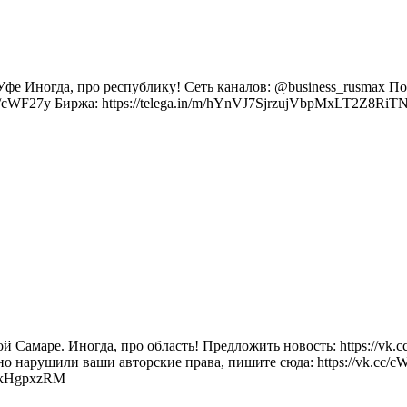
Иногда, про республику! Сеть каналов: @business_rusmax По воп
cc/cWF27y Биржа: https://telega.in/m/hYnVJ7SjrzujVbpMxLT2Z8
Самаре. Иногда, про область! Предложить новость: https://vk.c
айно нарушили ваши авторские права, пишите сюда: https://vk.cc/
8kHgpxzRM