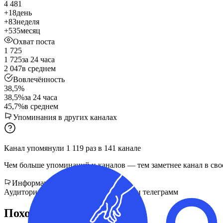
4 481
+18
день
+83
неделя
+535
месяц
Охват поста
1 725
1 725
за 24 часа
2 047
в среднем
Вовлечённость
38,5%
38,5%
за 24 часа
45,7%
в среднем
Упоминания в других каналах
Канал упомянули
1 119
раз
в
141
канале
Чем больше упоминаний и каналов — тем заметнее канал в сво
Информация для рекламодателей
Аудитория заливалась с закупов в мах и телеграмм
Похожие каналы