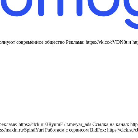
нуют современное общество Реклама: https://vk.cc/cVDN8t и https
ме: https://clck.ru/3RyumF / t.me/yar_ads Ссылка на канал: https:
ln.ru/SpiralYuri Работаем с сервисом BidFox: https://clck.su/c