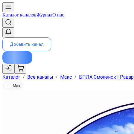
Каталог каналов
Журнал
О нас
Добавить канал
Каталог
/
Все каналы
/
Макс
/
БПЛА Смоленск | Рада
Max