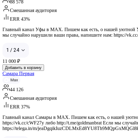
88 578
Смешанная аудитория
ERR 43%
Главный канал Уфы в MAX. Пишем как есть, о нашей уютной Уфе 
мы случайно нарушили ваши права, напишите нам: https://vk.
1 / 24
11 000
₽
Добавить в корзину
Самара Первая
Max
44 126
Смешанная аудитория
ERR 37%
Главный канал Самары в MAX. Пишем как есть, о нашей уютной 
https://vk.cc/cWF27y либо http://t.me/goldmanbrat Если мы случ
https://telega.in/m/jeaDgqikIuzCDLMxEd8YU8Th9MQpGxMQGl