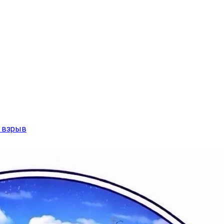
р взрыв