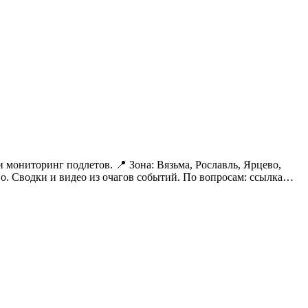
а: Вязьма, Рославль, Ярцево,
Сафоново, Гагарин, Десногорск, Дорогобуж, Рудня, Ельня, Починок, Сычевка, Велиж, Демидов, Духовщина, Озерный, Шаталово. Сводки и видео из очагов событий. По вопросам:
ссылка