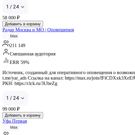
1 / 24
58 000
₽
Добавить в корзину
Радар Москва и МО | Оповещения
Max
211 149
Смешанная аудитория
ERR 59%
Источник, созданный для оперативного оповещения о возможных
t.me/yar_ads Ссылка на канал: https://max.ru/join/fFiCDXxk3XeE
РКН: https://clck.ru/3UbeZg
1 / 24
99 000
₽
Добавить в корзину
Уфа Первая
Max