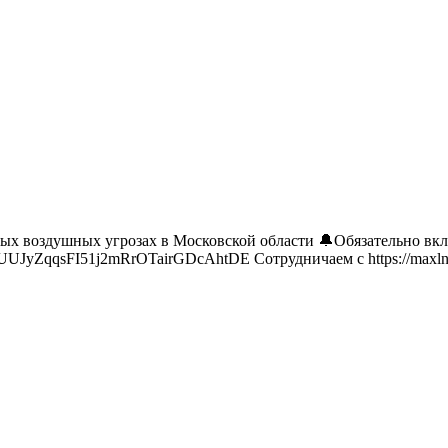
 воздушных угрозах в Московской области 🔔Обязательно включи
fUUJyZqqsFI51j2mRrOTairGDcAhtDE Сотрудничаем с https://maxln.ru