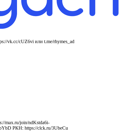
://vk.cc/cUZ6vi или t.me/rhymes_ad
//max.ru/join/ndKstda6i-
bYbD РКН: https://clck.ru/3UbeCu