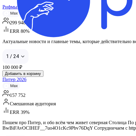
Рифмы и Панчи 🤯
Max
299 948
ERR 80%
Актуальные новости и главные темы, которые действительно вол
1 / 24
100 000
₽
Добавить в корзину
Питер 2026
Max
157 752
Смешанная аудитория
ERR 39%
Пишем про Питер, и обо всём чем живет северная Столица По рекла
BwBiFAvOCIHEF__7uo4O1cKc9Pbv76DqY Сотрудничаем с https://max