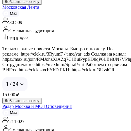
Добавить в корзину
Московская Лента
Max
30 509
Смешанная аудитория
ERR 50%
Только важные новости Москвы. Быстро и по делу. По
рекламе: https://clck.ru/3RyumF / t.me/yar_ads Ссылка на канал:
https://max.ru/join/RMJohzXiAZq7CJBulPypED8qP6LBe8JN7VPh
Сотрудничаем с https://maxln.ru/SpiralYuri Работаем с сервисом
BidFox: https://clck.su/cbYbD РКН: https://clck.ru/3Uv4CR
1 / 24
15 000
₽
Добавить в корзину
Радар Москва и МО | Оповещения
Max
211 027
Смешанная аудитория