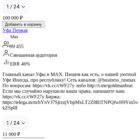
1 / 24
100 000
₽
Добавить в корзину
Уфа Первая
Max
99 455
Смешанная аудитория
ERR 46%
Главный канал Уфы в MAX. Пишем как есть, о нашей уютной
Уфе Иногда, про республику! Сеть каналов: @business_rusmax
По вопросам: https://vk.cc/cWF27y либо http://t.me/goldmanbrat
Если мы случайно нарушили ваши права, напишите нам:
https://vk.cc/cWF27y Биржа:
https://telega.in/m/hYnVJ7SjrzujVbpMxLT2Z8RiTNPQfwH9Ym5v
kZSp0I
1 / 24
11 000
₽