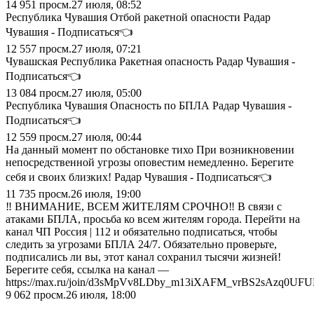
14 951
просм.
27 июля, 08:52
Республика Чувашия Отбой ракетной опасности Радар
Чувашия - Подписаться👈
12 557
просм.
27 июля, 07:21
Чувашская Республика Ракетная опасность Радар Чувашия -
Подписаться👈
13 084
просм.
27 июля, 05:00
Республика Чувашия Опасность по БПЛА Радар Чувашия -
Подписаться👈
12 559
просм.
27 июля, 00:44
На данный момент по обстановке тихо При возникновении
непосредственной угрозы оповестим немедленно. Берегите
себя и своих близких! Радар Чувашия - Подписаться👈
11 735
просм.
26 июля, 19:00
‼️ ВНИМАНИЕ, ВСЕМ ЖИТЕЛЯМ СРОЧНО‼️ В связи с
атаками БПЛА, просьба ко всем жителям города. Перейти на
канал ЧП Россия | 112 и обязательно подписаться, чтобы
следить за угрозами БПЛА 24/7. Обязательно проверьте,
подписались ли вы, этот канал сохранил тысячи жизней!
Берегите себя, ссылка на канал —
https://max.ru/join/d3sMpVv8LDby_m13iXAFM_vrBS2sAzq0UF
9 062
просм.
26 июля, 18:00