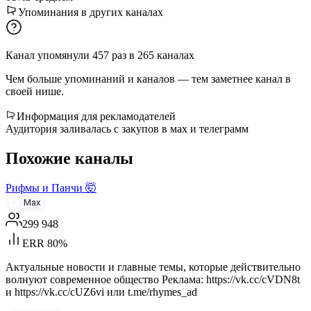
Упоминания в других каналах
Канал упомянули
457
раз
в
265
каналах
Чем больше упоминаний и каналов — тем заметнее канал в
своей нише.
Информация для рекламодателей
Аудитория заливалась с закупов в мах и телеграмм
Похожие каналы
Рифмы и Панчи 🤯
Max
299 948
ERR 80%
Актуальные новости и главные темы, которые действительно
волнуют современное общество Реклама: https://vk.cc/cVDN8t
и https://vk.cc/cUZ6vi или t.me/rhymes_ad