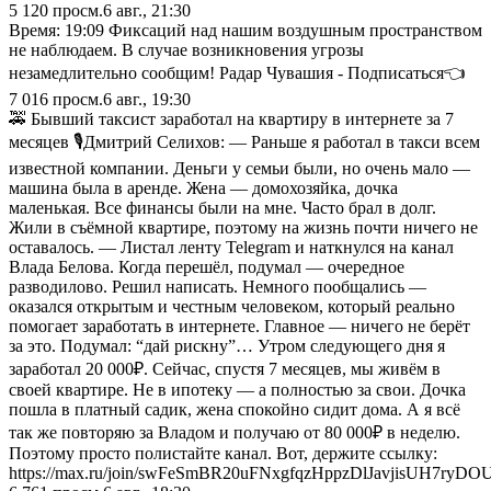
5 120
просм.
6 авг., 21:30
Время: 19:09 Фиксаций над нашим воздушным пространством
не наблюдаем. В случае возникновения угрозы
незамедлительно сообщим! Радар Чувашия - Подписаться👈
7 016
просм.
6 авг., 19:30
🚕 Бывший таксист заработал на квартиру в интернете за 7
месяцев 🎙Дмитрий Селихов: — Раньше я работал в такси всем
известной компании. Деньги у семьи были, но очень мало —
машина была в аренде. Жена — домохозяйка, дочка
маленькая. Все финансы были на мне. Часто брал в долг.
Жили в съёмной квартире, поэтому на жизнь почти ничего не
оставалось. — Листал ленту Telegram и наткнулся на канал
Влада Белова. Когда перешёл, подумал — очередное
разводилово. Решил написать. Немного пообщались —
оказался открытым и честным человеком, который реально
помогает заработать в интернете. Главное — ничего не берёт
за это. Подумал: “дай рискну”… Утром следующего дня я
заработал 20 000₽. Сейчас, спустя 7 месяцев, мы живём в
своей квартире. Не в ипотеку — а полностью за свои. Дочка
пошла в платный садик, жена спокойно сидит дома. А я всё
так же повторяю за Владом и получаю от 80 000₽ в неделю.
Поэтому просто полистайте канал. Вот, держите ссылку:
https://max.ru/join/swFeSmBR20uFNxgfqzHppzDlJavjisUH7ryDO