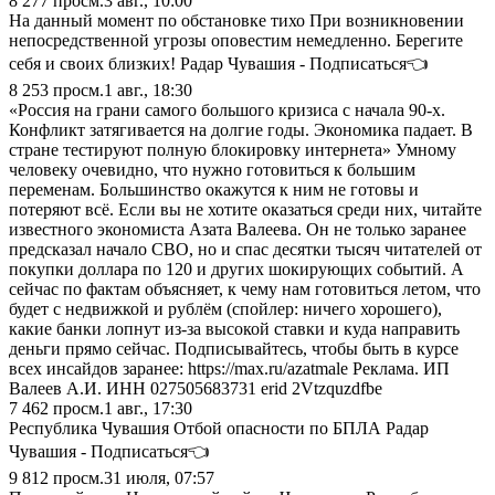
8 277
просм.
3 авг., 10:00
На данный момент по обстановке тихо При возникновении
непосредственной угрозы оповестим немедленно. Берегите
себя и своих близких! Радар Чувашия - Подписаться👈
8 253
просм.
1 авг., 18:30
«Россия на грани самого большого кризиса с начала 90-х.
Конфликт затягивается на долгие годы. Экономика падает. В
стране тестируют полную блокировку интернета» Умному
человеку очевидно, что нужно готовиться к большим
переменам. Большинство окажутся к ним не готовы и
потеряют всё. Если вы не хотите оказаться среди них, читайте
известного экономиста Азата Валеева. Он не только заранее
предсказал начало СВО, но и спас десятки тысяч читателей от
покупки доллара по 120 и других шокирующих событий. А
сейчас по фактам объясняет, к чему нам готовиться летом, что
будет с недвижкой и рублём (спойлер: ничего хорошего),
какие банки лопнут из-за высокой ставки и куда направить
деньги прямо сейчас. Подписывайтесь, чтобы быть в курсе
всех инсайдов заранее: https://max.ru/azatmale Реклама. ИП
Валеев А.И. ИНН 027505683731 erid 2Vtzquzdfbe
7 462
просм.
1 авг., 17:30
Республика Чувашия Отбой опасности по БПЛА Радар
Чувашия - Подписаться👈
9 812
просм.
31 июля, 07:57