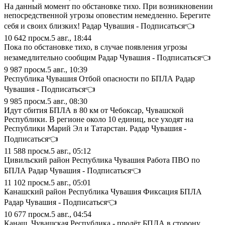
На данный момент по обстановке тихо. При возникновении
непосредственной угрозы оповестим немедленно. Берегите
себя и своих близких! Радар Чувашия - Подписаться👈
10 642
просм.
5 авг., 18:44
Пока по обстановке тихо, в случае появления угрозы
незамедлительно сообщим Радар Чувашия - Подписаться👈
9 987
просм.
5 авг., 10:39
Республика Чувашия Отбой опасности по БПЛА Радар
Чувашия - Подписаться👈
9 985
просм.
5 авг., 08:30
Идут сбития БПЛА в 80 км от Чебоксар, Чувашской
Республики. В регионе около 10 единиц, все уходят на
Республики Марий Эл и Татарстан. Радар Чувашия -
Подписаться👈
11 588
просм.
5 авг., 05:12
Цивильский район Республика Чувашия Работа ПВО по
БПЛА Радар Чувашия - Подписаться👈
11 102
просм.
5 авг., 05:01
Канашский район Республика Чувашия Фиксация БПЛА
Радар Чувашия - Подписаться👈
10 677
просм.
5 авг., 04:54
Канаш, Чувашская Республика - пролёт БПЛА в сторону