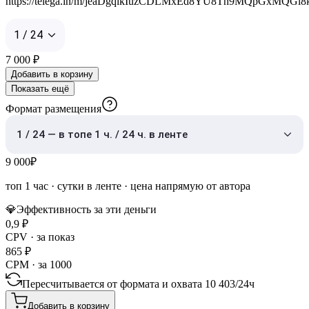
https://telega.in/m/jeaDgqikIuzCDLMxEd8YU8Th9MQpGxMQGl
1 / 24
7 000
₽
Добавить в корзину
Показать ещё
Формат размещения
1 / 24 — в топе 1 ч. / 24 ч. в ленте
9 000
₽
топ 1 час
·
сутки в ленте
· цена напрямую от автора
💎
Эффективность за эти деньги
0,9
₽
CPV · за показ
865
₽
CPM · за 1000
Пересчитывается от формата и охвата
10 403
/
24ч
Добавить в корзину