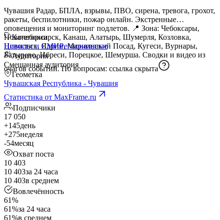
Чувашия Радар, БПЛА, взрывы, ПВО, сирена, тревога, грохот,
ракеты, беспилотники, пожар онлайн. Экстренные
оповещения и мониторинг подлетов. 📍 Зона: Чебоксары,
Новочебоксарск, Канаш, Алатырь, Шумерля, Козловка,
Категории
Цивильск, Ядрин, Мариинский Посад, Кугеси, Вурнары,
Новости и СМИ
Региональные
Батырево, Ибреси, Порецкое, Шемурша. Сводки и видео из
Аудитория
Смешанная аудитория
очагов событий. По вопросам:
ссылка скрыта
Геометка
Чувашская Республика - Чувашия
Статистика от MaxFrame.ru
Подписчики
17 050
+145
день
+275
неделя
-54
месяц
Охват поста
10 403
10 403
за 24 часа
10 403
в среднем
Вовлечённость
61%
61%
за 24 часа
61%
в среднем