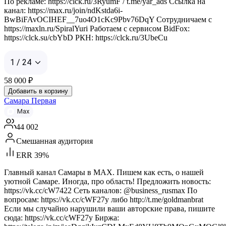
По рекламе: https://clck.ru/3RyumF / t.me/yar_ads Ссылка на
канал: https://max.ru/join/ndKstda6i-
BwBiFAvOCIHEF__7uo4O1cKc9Pbv76DqY Сотрудничаем с
https://maxln.ru/SpiralYuri Работаем с сервисом BidFox:
https://clck.su/cbYbD РКН: https://clck.ru/3UbeCu
1 / 24
58 000
₽
Добавить в корзину
Самара Первая
Max
44 002
Смешанная аудитория
ERR 39%
Главный канал Самары в MAX. Пишем как есть, о нашей
уютной Самаре. Иногда, про область! Предложить новость:
https://vk.cc/cW7422 Сеть каналов: @business_rusmax По
вопросам: https://vk.cc/cWF27y либо http://t.me/goldmanbrat
Если мы случайно нарушили ваши авторские права, пишите
сюда: https://vk.cc/cWF27y Биржа: