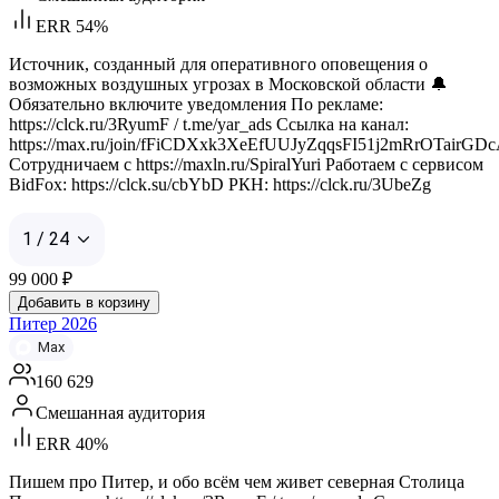
ERR 54%
Источник, созданный для оперативного оповещения о
возможных воздушных угрозах в Московской области 🔔
Обязательно включите уведомления По рекламе:
https://clck.ru/3RyumF / t.me/yar_ads Ссылка на канал:
https://max.ru/join/fFiCDXxk3XeEfUUJyZqqsFI51j2mRrOTairGD
Сотрудничаем с https://maxln.ru/SpiralYuri Работаем с сервисом
BidFox: https://clck.su/cbYbD РКН: https://clck.ru/3UbeZg
1 / 24
99 000
₽
Добавить в корзину
Питер 2026
Max
160 629
Смешанная аудитория
ERR 40%
Пишем про Питер, и обо всём чем живет северная Столица