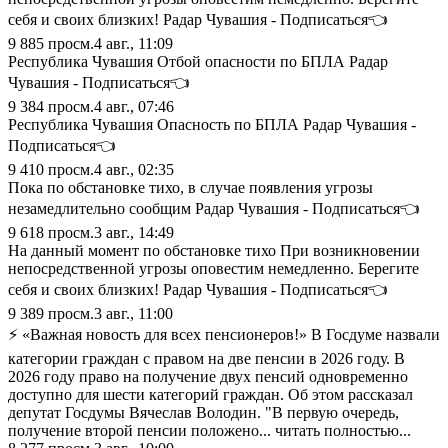
себя и своих близких! Радар Чувашия - Подписаться👈
9 885
просм.
4 авг., 11:09
Республика Чувашия Отбой опасности по БПЛА Радар
Чувашия - Подписаться👈
9 384
просм.
4 авг., 07:46
Республика Чувашия Опасность по БПЛА Радар Чувашия -
Подписаться👈
9 410
просм.
4 авг., 02:35
Пока по обстановке тихо, в случае появления угрозы
незамедлительно сообщим Радар Чувашия - Подписаться👈
9 618
просм.
3 авг., 14:49
На данный момент по обстановке тихо При возникновении
непосредственной угрозы оповестим немедленно. Берегите
себя и своих близких! Радар Чувашия - Подписаться👈
9 389
просм.
3 авг., 11:00
⚡️ «Важная новость для всех пенсионеров!» В Госдуме назвали
категории граждан с правом на две пенсии в 2026 году. В
2026 году право на получение двух пенсий одновременно
доступно для шести категорий граждан. Об этом рассказал
депутат Госдумы Вячеслав Володин. "В первую очередь,
получение второй пенсии положено... читать полностью...