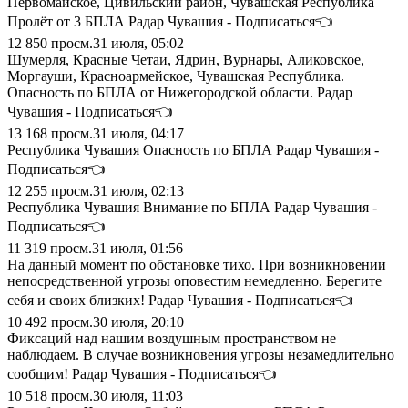
Первомайское, Цивильский район, Чувашская Республика
Пролёт от 3 БПЛА Радар Чувашия - Подписаться👈
12 850
просм.
31 июля, 05:02
Шумерля, Красные Четаи, Ядрин, Вурнары, Аликовское,
Моргауши, Красноармейское, Чувашская Республика.
Опасность по БПЛА от Нижегородской области. Радар
Чувашия - Подписаться👈
13 168
просм.
31 июля, 04:17
Республика Чувашия Опасность по БПЛА Радар Чувашия -
Подписаться👈
12 255
просм.
31 июля, 02:13
Республика Чувашия Внимание по БПЛА Радар Чувашия -
Подписаться👈
11 319
просм.
31 июля, 01:56
На данный момент по обстановке тихо. При возникновении
непосредственной угрозы оповестим немедленно. Берегите
себя и своих близких! Радар Чувашия - Подписаться👈
10 492
просм.
30 июля, 20:10
Фиксаций над нашим воздушным пространством не
наблюдаем. В случае возникновения угрозы незамедлительно
сообщим! Радар Чувашия - Подписаться👈
10 518
просм.
30 июля, 11:03