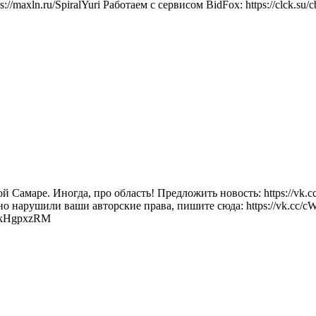
ln.ru/SpiralYuri Работаем с сервисом BidFox: https://clck.su/c
Самаре. Иногда, про область! Предложить новость: https://vk.c
айно нарушили ваши авторские права, пишите сюда: https://vk.cc/
8kHgpxzRM