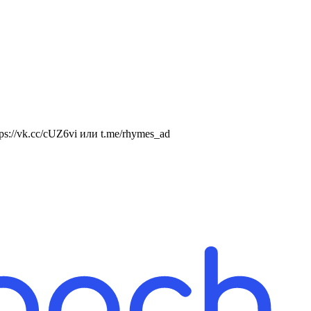
://vk.cc/cUZ6vi или t.me/rhymes_ad