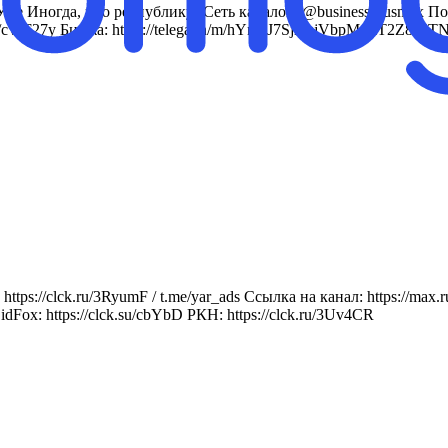
Иногда, про республику! Сеть каналов: @business_rusmax По воп
cc/cWF27y Биржа: https://telega.in/m/hYnVJ7SjrzujVbpMxLT2Z8
https://clck.ru/3RyumF / t.me/yar_ads Ссылка на канал: https:
idFox: https://clck.su/cbYbD РКН: https://clck.ru/3Uv4CR