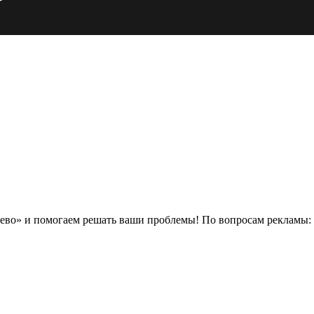
Выкладываем самые свежие новости района «Западного Бирюлево» и помогаем решать ваши проблемы! По вопросам рекламы: