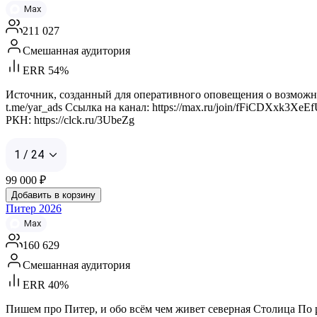
Max
211 027
Смешанная аудитория
ERR 54%
Источник, созданный для оперативного оповещения о возможных
t.me/yar_ads Ссылка на канал: https://max.ru/join/fFiCDXxk3XeE
РКН: https://clck.ru/3UbeZg
1 / 24
99 000
₽
Добавить в корзину
Питер 2026
Max
160 629
Смешанная аудитория
ERR 40%
Пишем про Питер, и обо всём чем живет северная Столица По рекла