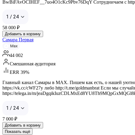
BwBiFAvOCIHEF__7uo4O1cKc9Pbv76DqY Сотрудничаем с https://max
1 / 24
58 000
₽
Добавить в корзину
Самара Первая
Max
44 002
Смешанная аудитория
ERR 39%
Главный канал Самары в MAX. Пишем как есть, о нашей уютной 
https://vk.cc/cWF27y либо http://t.me/goldmanbrat Если мы случ
https://telega.in/m/jeaDgqikIuzCDLMxEd8YU8Th9MQpGxMQGl
1 / 24
7 000
₽
Добавить в корзину
Показать ещё