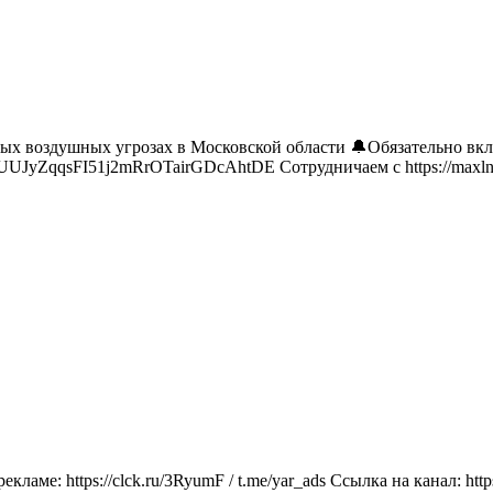
 воздушных угрозах в Московской области 🔔Обязательно включи
fUUJyZqqsFI51j2mRrOTairGDcAhtDE Сотрудничаем с https://maxln.ru
ме: https://clck.ru/3RyumF / t.me/yar_ads Ссылка на канал: https: