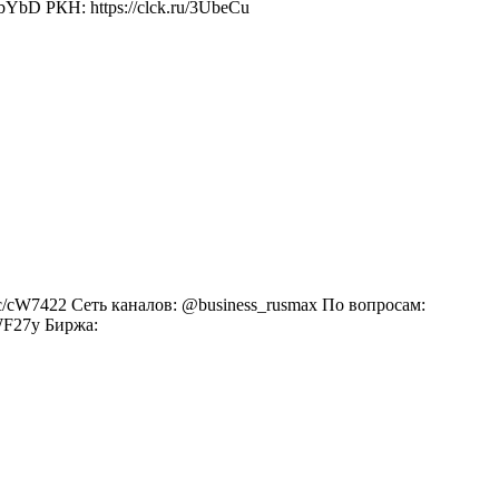
bYbD РКН: https://clck.ru/3UbeCu
c/cW7422 Сеть каналов: @business_rusmax По вопросам:
cWF27y Биржа: