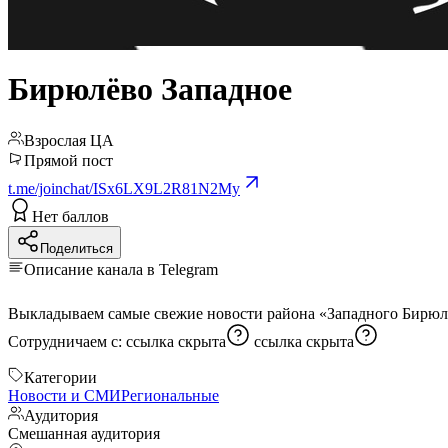
Бирюлёво Западное
Взрослая ЦА
Прямой пост
t.me/joinchat/ISx6LX9L2R81N2My
Нет баллов
Поделиться
Описание канала в Telegram
Сотрудничаем с:
ссылка скрыта
ссылка скрыта
Категории
Новости и СМИ
Региональные
Аудитория
Смешанная аудитория