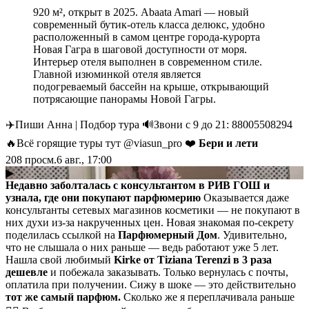
920 м², открыт в 2025. Abaata Amari — новый
современный бутик-отель класса делюкс, удобно
расположенный в самом центре города-курорта
Новая Гагра в шаговой доступности от моря.
Интерьер отеля выполнен в современном стиле.
Главной изюминкой отеля является
подогреваемый бассейн на крыше, открывающий
потрясающие панорамы Новой Гагры.
✈️Пиши Анна | Подбор тура 🔊Звони с 9 до 21: 88005508294
🔥Всё горящие туры тут @viasun_pro ❤️
Бери и лети
208
просм.
6 авг., 17:00
▶
Недавно заболталась с консультантом в РИВ ГОШ и
узнала, где они покупают парфюмерию
Оказывается даже
консультанты сетевых магазинов косметики — не покупают в
них духи из-за накрученных цен. Новая знакомая по-секрету
поделилась ссылкой на
Парфюмерный Дом
. Удивительно,
что не слышала о них раньше — ведь работают уже 5 лет.
Нашла свой любимый
Kirke от Tiziana Terenzi
в 3 раза
дешевле
и побежала заказывать. Только вернулась с почты,
оплатила при получении. Сижу в шоке — это действительно
тот же самый парфюм.
Сколько же я переплачивала раньше