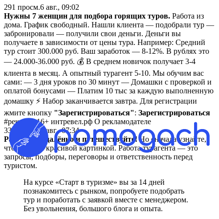
291
просм.
6 авг., 09:02
Нужны 7 женщин для подбора горящих туров.
Работа из
дома. График свободный. Нашли клиента — подобрали тур —
забронировали — получили свои деньги. Деньги вы
получаете в зависимости от цены тура. Например: Средний
тур стоит 300.000 руб. Ваш заработок — 8-12%. В рублях это
— 24.000-36.000 руб. 💰 В среднем новичок получает 3-4
клиента в месяц. А опытный турагент 5-10. Мы обучим вас
сами: — 3 дня уроков по 30 минут — Домашки с проверкой и
оплатой бонусами — Платим 10 тыс за каждую выполненную
домашку ⚡ Набор заканчивается завтра. Для регистрации
жмите кнопку
"Зарегистрироваться"
:
Зарегистрироваться
#реклама 16+ интревел.рф О рекламодателе
338
просм.
6 авг., 07:34
Работайте удалённо и путешествуйте!
Но сначала узнайте,
что стоит за красивой картинкой. Работа турагента — это
запросы, подборы, переговоры и ответственность перед
туристом.
На курсе «Старт в туризме» вы за 14 дней
познакомитесь с рынком, попробуете подобрать
тур и поработать с заявкой вместе с менеджером.
Без увольнения, большого блога и опыта.