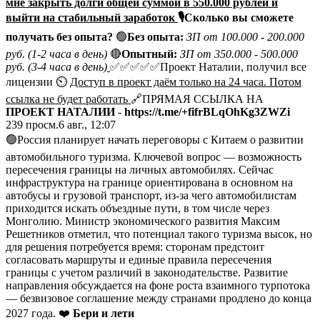
мне закрыть долги общей суммой в 550.000 рублей и
выйти на стабильный заработок
🎙
Сколько вы сможете
получать без опыта?
🟢
Без опыта:
ЗП от 100.000 - 200.000
руб. (1-2 часа в день)
🔴
Опытный:
ЗП от 350.000 - 500.000
руб. (3-4 часа в день)
✅✅✅✅✅Проект Наталии, получил все
лицензии ⏲
Доступ в проект даём только на 24 часа. Потом
ссылка не будет работать
🔗ПРЯМАЯ ССЫЛКА НА
ПРОЕКТ НАТАЛИИ
-
https://t.me/+fifrBLqOhKg3ZWZi
239
просм.
6 авг., 12:07
🟢Россия планирует начать переговоры с Китаем о развитии
автомобильного туризма. Ключевой вопрос — возможность
пересечения границы на личных автомобилях. Сейчас
инфраструктура на границе ориентирована в основном на
автобусы и грузовой транспорт, из-за чего автомобилистам
приходится искать объездные пути, в том числе через
Монголию. Министр экономического развития Максим
Решетников отметил, что потенциал такого туризма высок, но
для решения потребуется время: сторонам предстоит
согласовать маршруты и единые правила пересечения
границы с учетом различий в законодательстве. Развитие
направления обсуждается на фоне роста взаимного турпотока
— безвизовое соглашение между странами продлено до конца
2027 года. ❤️
Бери и лети