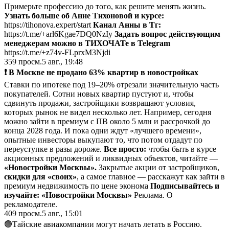
Примерьте профессию до того, как решите менять жизнь.
Узнать больше об Анне Тихоновой и курсе:
https://tihonova.expert/start
Канал Анны в Tг:
https://t.me/+arl6Kgae7DQ0NzIy
Задать вопрос действующим
менеджерам
можно в ТИХОЧАТе в Telegram
https://t.me/+z74v-FLprxM3Njdi
359
просм.
5 авг., 19:48
❗️ В Москве не продано 63% квартир в новостройках
Ставки по ипотеке под 19–20% отрезали значительную часть
покупателей. Сотни новых квартир пустуют и, чтобы
сдвинуть продажи, застройщики возвращают условия,
которых рынок не видел несколько лет. Например, сегодня
можно зайти в премиум с ПВ около 5 млн и рассрочкой до
конца 2028 года. И пока одни ждут «лучшего времени»,
опытные инвесторы выкупают то, что потом отдадут по
переуступке в разы дороже.
Все просто:
чтобы быть в курсе
акционных предложений и ликвидных объектов, читайте —
«
Новостройки Москвы
».
Закрытые акции от застройщиков,
скидки для «своих»
, а самое главное — расскажут как зайти в
премиум недвижимость по цене эконома
Подписывайтесь и
изучайте:
«
Новостройки Москвы
»
Реклама. О
рекламодателе.
409
просм.
5 авг., 15:01
🟢Тайские авиакомпании могут начать летать в Россию.