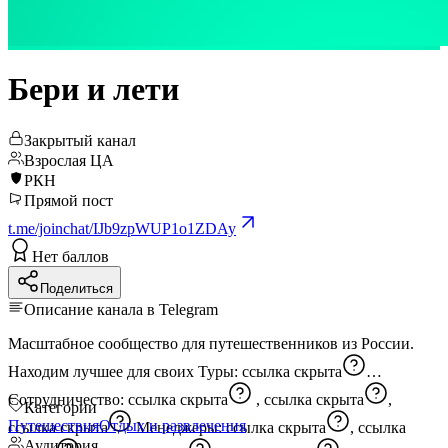
Бери и лети
Закрытый канал
Взрослая ЦА
РКН
Прямой пост
t.me/joinchat/IJb9zpWUP1o1ZDAy
Нет баллов
Поделиться
Описание канала в Telegram
Масштабное сообщество для путешественников из России.
Находим лучшее для своих Туры:
ссылка скрыта
Сотрудничество:
ссылка скрыта
,
ссылка скрыта
,
Категории
Путешествия
Отдых и развлечения
ссылка скрыта
Менеджеры:
ссылка скрыта
,
ссылка
Аудитория