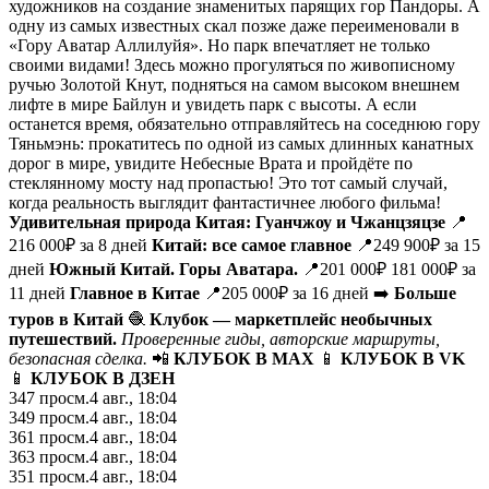
художников на создание знаменитых парящих гор Пандоры. А
одну из самых известных скал позже даже переименовали в
«Гору Аватар Аллилуйя». Но парк впечатляет не только
своими видами! Здесь можно прогуляться по живописному
ручью Золотой Кнут, подняться на самом высоком внешнем
лифте в мире Байлун и увидеть парк с высоты. А если
останется время, обязательно отправляйтесь на соседнюю гору
Тяньмэнь: прокатитесь по одной из самых длинных канатных
дорог в мире, увидите Небесные Врата и пройдёте по
стеклянному мосту над пропастью! Это тот самый случай,
когда реальность выглядит фантастичнее любого фильма!
Удивительная природа Китая: Гуанчжоу и Чжанцзяцзе
📍
216 000₽ за 8 дней
Китай: все самое главное
📍249 900₽ за 15
дней
Южный Китай. Горы Аватара.
📍201 000₽ 181 000₽ за
11 дней
Главное в Китае
📍205 000₽ за 16 дней ➡️
Больше
туров в Китай
🧶
Клубок — маркетплейс необычных
путешествий
.
Проверенные гиды, авторские маршруты,
безопасная сделка.
📲
КЛУБОК В MAX
📱
КЛУБОК В VK
📱
КЛУБОК В ДЗЕН
347
просм.
4 авг., 18:04
349
просм.
4 авг., 18:04
361
просм.
4 авг., 18:04
363
просм.
4 авг., 18:04
351
просм.
4 авг., 18:04