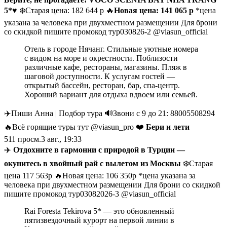
5*♥️
❄️Старая цена: 182 644 р 🔥
Новая цена: 141 065 p
*цена
указана за человека при двухместном размещении Для брони
со скидкой пишите промокод тур030826-2 @viasun_official
Отель в городе Нячанг. Стильные уютные номера
с видом на море и окрестности. Поблизости
различные кафе, рестораны, магазины. Пляж в
шаговой доступности. К услугам гостей —
открытый бассейн, ресторан, бар, спа-центр.
Хороший вариант для отдыха вдвоем или семьей.
✈️Пиши Анна | Подбор тура 🔊Звони с 9 до 21: 88005508294
🔥Всё горящие туры тут @viasun_pro ❤️
Бери и лети
511
просм.
3 авг., 19:33
✈️
Отдохните в гармонии с природой в Турции —
окунитесь в хвойный рай с вылетом из Москвы
❄️Старая
цена 117 563р 🔥Новая цена: 106 350р *цена указана за
человека при двухместном размещении Для брони со скидкой
пишите промокод тур03082026-3 @viasun_official
Rai Foresta Tekirova 5* — это обновленный
пятизвездочный курорт на первой линии в