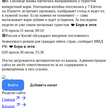
🟢В Таиланде кошка научилась выпрашивать у туристов
конкретный корм. Упитанная котейка поселилась у 7-Eleven
на Пхукете: встречает прохожих, изображает голод и ведет их
к нужной полке. Если намеки не понимают — сама
вытаскивает корм зубами и ждет угощения. За последние
недели ее уже сняли несколько туристов. ❤️
Бери и лети
676
просм.
31 июля, 09:10
🟢Россия и Китай обсуждают введение постоянного
безвизового режим для граждан обеих стран, сообщает МИД
РФ. ❤️
Бери и лети
629
просм.
30 июля, 15:36
Посты загружаются автоматически из канала. Администрация
сайта не несёт ответственности за их содержание и
размещённые в них ссылки.
Войти
Добавить канал
Разделы сайта
Главная
Каталог