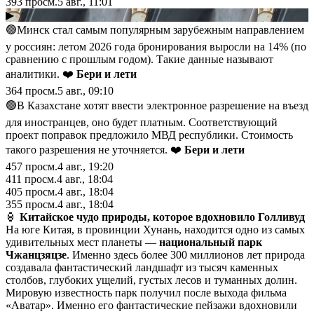
393
просм.
5 авг., 11:01
▶
🟢Минск стал самым популярным зарубежным направлением
у россиян: летом 2026 года бронирования выросли на 14% (по
сравнению с прошлым годом). Такие данные называют
аналитики. ❤️
Бери и лети
364
просм.
5 авг., 09:10
🟢В Казахстане хотят ввести электронное разрешение на въезд
для иностранцев, оно будет платным. Соответствующий
проект поправок предложило МВД республики. Стоимость
такого разрешения не уточняется. ❤️
Бери и лети
457
просм.
4 авг., 19:20
411
просм.
4 авг., 18:04
405
просм.
4 авг., 18:04
355
просм.
4 авг., 18:04
🏮
Китайское чудо природы, которое вдохновило Голливуд
На юге Китая, в провинции Хунань, находится одно из самых
удивительных мест планеты —
национальный парк
Чжанцзяцзе
. Именно здесь более 300 миллионов лет природа
создавала фантастический ландшафт из тысяч каменных
столбов, глубоких ущелий, густых лесов и туманных долин.
Мировую известность парк получил после выхода фильма
«Аватар». Именно его фантастические пейзажи вдохновили