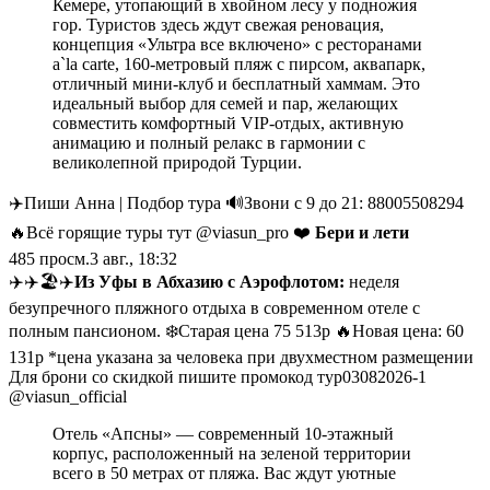
Кемере, утопающий в хвойном лесу у подножия
гор. Туристов здесь ждут свежая реновация,
концепция «Ультра все включено» с ресторанами
a`la carte, 160-метровый пляж с пирсом, аквапарк,
отличный мини-клуб и бесплатный хаммам. Это
идеальный выбор для семей и пар, желающих
совместить комфортный VIP-отдых, активную
анимацию и полный релакс в гармонии с
великолепной природой Турции.
✈️Пиши Анна | Подбор тура 🔊Звони с 9 до 21: 88005508294
🔥Всё горящие туры тут @viasun_pro ❤️
Бери и лети
485
просм.
3 авг., 18:32
✈️✈️🏖✈️
Из Уфы в Абхазию с Аэрофлотом:
неделя
безупречного пляжного отдыха в современном отеле с
полным пансионом. ❄️Старая цена 75 513р 🔥Новая цена: 60
131р *цена указана за человека при двухместном размещении
Для брони со скидкой пишите промокод тур03082026-1
@viasun_official
Отель «Апсны» — современный 10-этажный
корпус, расположенный на зеленой территории
всего в 50 метрах от пляжа. Вас ждут уютные