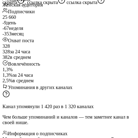
скрыта
,
ссылка скрыта
ссылка скрыта
Женская аудитория
Подписчики
25 660
-9
день
-67
неделя
-353
месяц
Охват поста
328
328
за 24 часа
382
в среднем
Вовлечённость
1,3%
1,3%
за 24 часа
2,5%
в среднем
Упоминания в других каналах
Канал упомянули
1 420
раз
в
1 320
каналах
Чем больше упоминаний и каналов — тем заметнее канал в
своей нише.
Информация о подписчиках