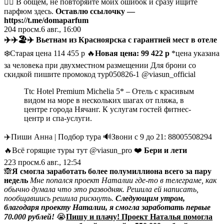
🤦‍♀ В общем, не повторяйте моих ошибок и сразу ищите
парфюм здесь.
Оставлю ссылочку —
https://t.me/domaparfum
204
просм.
6 авг., 16:00
✈️
✈️
🏖
✈️
Вьетнам из Красноярска с гарантией мест в отеле
❄️Старая цена 114 455 р 🔥
Новая цена: 99 422 p
*цена указана
за человека при двухместном размещении Для брони со
скидкой пишите промокод тур050826-1 @viasun_official
Ttc Hotel Premium Michelia 5* – Отель с красивым
видом на море в нескольких шагах от пляжа, в
центре города Нячанг. К услугам гостей фитнес-
центр и спа-услуги.
✈️Пиши Анна | Подбор тура 🔊Звони с 9 до 21: 88005508294
🔥Всё горящие туры тут @viasun_pro ❤️
Бери и лети
223
просм.
6 авг., 12:54
🙈
Я смогла заработать более полумиллиона всего за пару
недель
Мне попался
проект Наталии
где-то в телеграме, как
обычно думала что это разводняк. Решила ей написать,
пообщавшись решила рискнуть.
Следующим утром,
благодаря проекту Наталии, я смогла заработать первые
70.000 рублей!
😭
Пишу и плачу! Проект Наталья помогла