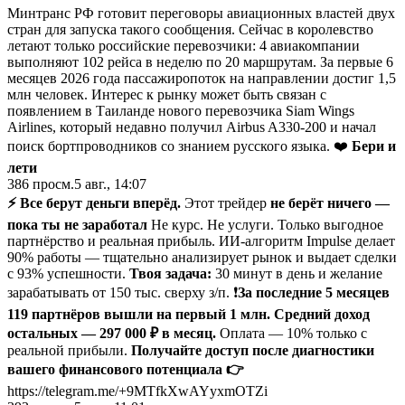
Минтранс РФ готовит переговоры авиационных властей двух
стран для запуска такого сообщения. Сейчас в королевство
летают только российские перевозчики: 4 авиакомпании
выполняют 102 рейса в неделю по 20 маршрутам. За первые 6
месяцев 2026 года пассажиропоток на направлении достиг 1,5
млн человек. Интерес к рынку может быть связан с
появлением в Таиланде нового перевозчика Siam Wings
Airlines, который недавно получил Airbus A330-200 и начал
поиск бортпроводников со знанием русского языка. ❤️
Бери и
лети
386
просм.
5 авг., 14:07
⚡️ Все берут деньги вперёд.
Этот трейдер
не
берёт ничего —
пока ты не заработал
Не курс. Не услуги. Только выгодное
партнёрство и реальная прибыль. ИИ-алгоритм Impulse делает
90% работы — тщательно анализирует рынок и выдает сделки
с 93% успешности.
Твоя задача:
30 минут в день и желание
зарабатывать от 150 тыс. сверху з/п. ❗️
За последние 5 месяцев
119 партнёров вышли на первый 1 млн. Средний доход
остальных — 297 000 ₽ в месяц.
Оплата — 10% только с
реальной прибыли.
Получайте доступ после диагностики
вашего финансового потенциала 👉
https://telegram.me/+9MTfkXwAYyxmOTZi