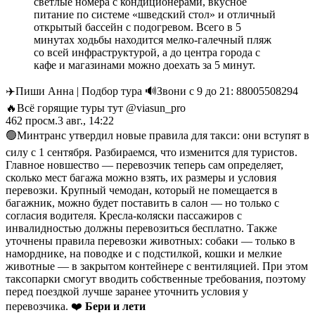
светлые номера с кондиционерами, вкусное
питание по системе «шведский стол» и отличный
открытый бассейн с подогревом. Всего в 5
минутах ходьбы находится мелко-галечный пляж
со всей инфраструктурой, а до центра города с
кафе и магазинами можно доехать за 5 минут.
✈️Пиши Анна | Подбор тура 🔊Звони с 9 до 21: 88005508294
🔥Всё горящие туры тут @viasun_pro
462
просм.
3 авг., 14:22
🟢Минтранс утвердил новые правила для такси: они вступят в
силу с 1 сентября. Разбираемся, что изменится для туристов.
Главное новшество — перевозчик теперь сам определяет,
сколько мест багажа можно взять, их размеры и условия
перевозки. Крупный чемодан, который не помещается в
багажник, можно будет поставить в салон — но только с
согласия водителя. Кресла-коляски пассажиров с
инвалидностью должны перевозиться бесплатно. Также
уточнены правила перевозки животных: собаки — только в
наморднике, на поводке и с подстилкой, кошки и мелкие
животные — в закрытом контейнере с вентиляцией. При этом
таксопарки смогут вводить собственные требования, поэтому
перед поездкой лучше заранее уточнить условия у
перевозчика. ❤️
Бери и лети