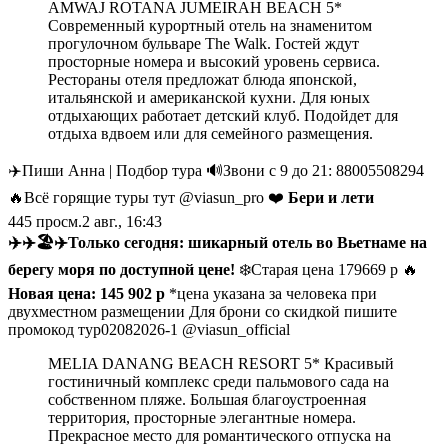
AMWAJ ROTANA JUMEIRAH BEACH 5*
Современный курортный отель на знаменитом
прогулочном бульваре The Walk. Гостей ждут
просторные номера и высокий уровень сервиса.
Рестораны отеля предложат блюда японской,
итальянской и американской кухни. Для юных
отдыхающих работает детский клуб. Подойдет для
отдыха вдвоем или для семейного размещения.
✈️Пиши Анна | Подбор тура 🔊Звони с 9 до 21: 88005508294
🔥Всё горящие туры тут @viasun_pro ❤️
Бери и лети
445
просм.
2 авг., 16:43
✈️
✈️
🏖
✈️
Только сегодня: шикарный отель во Вьетнаме на
берегу моря по доступной цене!
❄️Старая цена 179669 р 🔥
Новая цена: 145 902 р
*цена указана за человека при
двухместном размещении Для брони со скидкой пишите
промокод тур02082026-1 @viasun_official
MELIA DANANG BEACH RESORT 5* Красивый
гостиничный комплекс среди пальмового сада на
собственном пляже. Большая благоустроенная
территория, просторные элегантные номера.
Прекрасное место для романтического отпуска на