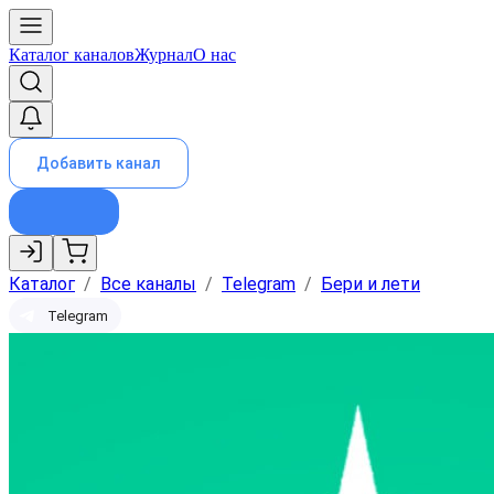
Каталог каналов
Журнал
О нас
Добавить канал
Каталог
/
Все каналы
/
Telegram
/
Бери и лети
Telegram