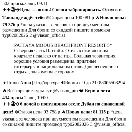
502
просм.
3 авг., 09:11
✈️
✈️
🏖
✈️
Цена — огонь! Спеши забронировать. Отпуск в
Таиланде ждёт тебя
❄️Старая цена 100 081 р 🔥
Новая цена:
79 376 р
*цена указана за человека при двухместном
размещении Для брони со скидкой пишите промокод
тур02082026-2 @viasun_official
PATTAYA MODUS BEACHFRONT RESORT 5*
Северная часть Паттайи. Отель в оживленном
квартале недалеко от центра. Большая территория,
хорошие условия размещения, приятные
интерьеры в национальном стиле. Для неспешного
отдыха, знакомства с городом.
✈️Пиши Анна | Подбор тура 🔊Звони с 9 до 21: 88005508294
🔥Всё горящие туры тут @viasun_pro ❤️
Бери и лети
494
просм.
2 авг., 19:00
✈️
✈️
🏖
✈️
6 ночей в популярном отеле Дубаи по сниженной
цене!
❄️Старая цена 93 758 р 🔥
Новая цена: 81 115 р
*цена
указана за человека при двухместном размещении Для брони
со скидкой пишите промокод тур02082026-3 @viasun_official