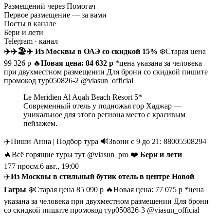
Размещений через Помогач
Первое размещение — за вами
Посты в канале
Бери и лети
Telegram
· канал
✈️
✈️
🏖
✈️
Из Москвы в ОАЭ со скидкой 15%
❄️Старая цена
99 326 р 🔥
Новая цена: 84 632 p
*цена указана за человека
при двухместном размещении Для брони со скидкой пишите
промокод тур050826-2 @viasun_official
Le Meridien Al Aqah Beach Resort 5* –
Современный отель у подножья гор Хаджар —
уникальное для этого региона место с красивым
пейзажем.
✈️Пиши Анна | Подбор тура 🔊Звони с 9 до 21: 88005508294
🔥Всё горящие туры тут @viasun_pro ❤️
Бери и лети
177
просм.
6 авг., 19:00
✈️
Из Москвы в стильный бутик отель в центре Новой
Гагры
❄️Старая цена 85 090 р 🔥Новая цена: 77 075 p *цена
указана за человека при двухместном размещении Для брони
со скидкой пишите промокод тур050826-3 @viasun_official