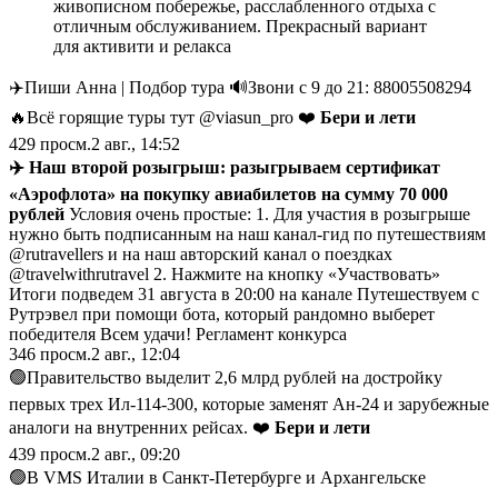
живописном побережье, расслабленного отдыха с
отличным обслуживанием. Прекрасный вариант
для активити и релакса
✈️Пиши Анна | Подбор тура 🔊Звони с 9 до 21: 88005508294
🔥Всё горящие туры тут @viasun_pro ❤️
Бери и лети
429
просм.
2 авг., 14:52
✈️ Наш второй розыгрыш: разыгрываем сертификат
«Аэрофлота» на покупку авиабилетов на сумму 70 000
рублей
Условия очень простые: 1. Для участия в розыгрыше
нужно быть подписанным на наш канал-гид по путешествиям
@rutravellers и на наш авторский канал о поездках
@travelwithrutravel 2. Нажмите на кнопку «Участвовать»
Итоги подведем 31 августа в 20:00 на канале Путешествуем с
Рутрэвел при помощи бота, который рандомно выберет
победителя Всем удачи! Регламент конкурса
346
просм.
2 авг., 12:04
🟢Правительство выделит 2,6 млрд рублей на достройку
первых трех Ил-114-300, которые заменят Ан-24 и зарубежные
аналоги на внутренних рейсах. ❤️
Бери и лети
439
просм.
2 авг., 09:20
🟢В VMS Италии в Санкт-Петербурге и Архангельске