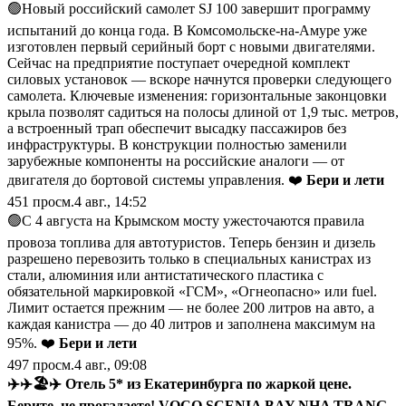
🟢Новый российский самолет SJ 100 завершит программу
испытаний до конца года. В Комсомольске-на-Амуре уже
изготовлен первый серийный борт с новыми двигателями.
Сейчас на предприятие поступает очередной комплект
силовых установок — вскоре начнутся проверки следующего
самолета. Ключевые изменения: горизонтальные законцовки
крыла позволят садиться на полосы длиной от 1,9 тыс. метров,
а встроенный трап обеспечит высадку пассажиров без
инфраструктуры. В конструкции полностью заменили
зарубежные компоненты на российские аналоги — от
двигателя до бортовой системы управления. ❤️
Бери и лети
451
просм.
4 авг., 14:52
🟢С 4 августа на Крымском мосту ужесточаются правила
провоза топлива для автотуристов. Теперь бензин и дизель
разрешено перевозить только в специальных канистрах из
стали, алюминия или антистатического пластика с
обязательной маркировкой «ГСМ», «Огнеопасно» или fuel.
Лимит остается прежним — не более 200 литров на авто, а
каждая канистра — до 40 литров и заполнена максимум на
95%. ❤️
Бери и лети
497
просм.
4 авг., 09:08
✈️
✈️
🏖
✈️
Отель 5* из Екатеринбурга по жаркой цене.
Берите, не прогадаете!
VOCO SCENIA BAY NHA TRANG