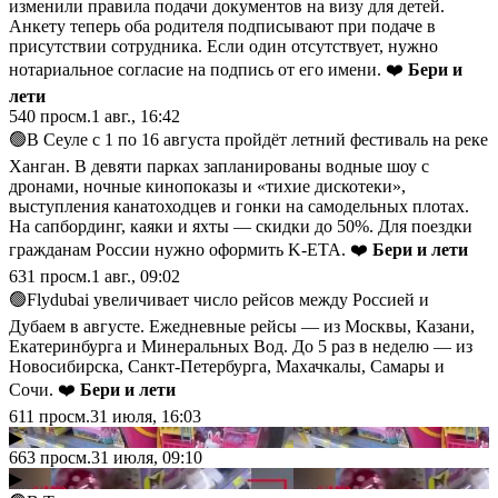
изменили правила подачи документов на визу для детей.
Анкету теперь оба родителя подписывают при подаче в
присутствии сотрудника. Если один отсутствует, нужно
нотариальное согласие на подпись от его имени. ❤️
Бери и
лети
540
просм.
1 авг., 16:42
🟢В Сеуле с 1 по 16 августа пройдёт летний фестиваль на реке
Ханган. В девяти парках запланированы водные шоу с
дронами, ночные кинопоказы и «тихие дискотеки»,
выступления канатоходцев и гонки на самодельных плотах.
На сапбординг, каяки и яхты — скидки до 50%. Для поездки
гражданам России нужно оформить K-ETA. ❤️
Бери и лети
631
просм.
1 авг., 09:02
🟢Flydubai увеличивает число рейсов между Россией и
Дубаем в августе. Ежедневные рейсы — из Москвы, Казани,
Екатеринбурга и Минеральных Вод. До 5 раз в неделю — из
Новосибирска, Санкт-Петербурга, Махачкалы, Самары и
Сочи. ❤️
Бери и лети
611
просм.
31 июля, 16:03
▶
663
просм.
31 июля, 09:10
▶