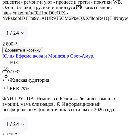
рецепты • ремонт и уют - процесс и траты • покупки WB,
Ozon - бусики, трусики и плинтуса 💌Связь со мной:
https://max.ru/u/f9LHodD0cOIXi-
YvPzkdbID1Tm9v1AHfR9T5CM6PkeQXXf8dbRe1QT8Nmyw
1 / 24
2 800
₽
Добавить в корзину
Юлия Ефременкова и Мондезир Свет-Амур.
Max
7 032
Женская аудитория
ERR 29%
ФАН ГРУППА. Немного о Юлии — богиня взрывных
эмоций, мама близнецов. 👗 Информационный
неофициальным фан источник в сети max с 2026 года.
1 / 24