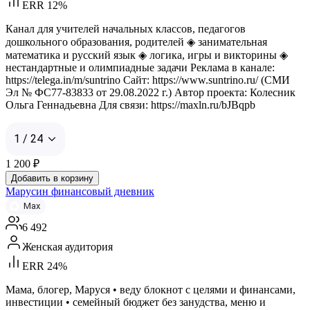
ERR 12%
Канал для учителей начальных классов, педагогов
дошкольного образования, родителей ◈ занимательная
математика и русский язык ◈ логика, игры и викторины ◈
нестандартные и олимпиадные задачи Реклама в канале:
https://telega.in/m/suntrino Сайт: https://www.suntrino.ru/ (СМИ
Эл № ФС77-83833 от 29.08.2022 г.) Автор проекта: Колесник
Ольга Геннадьевна Для связи: https://maxln.ru/bJBqpb
1 / 24
1 200
₽
Добавить в корзину
Марусин финансовый дневник
Max
6 492
Женская аудитория
ERR 24%
Мама, блогер, Маруся • веду блокнот с целями и финансами,
инвестиции • семейный бюджет без занудства, меню и