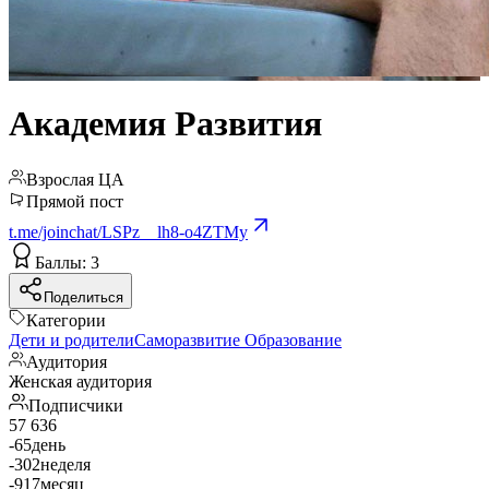
Академия Развития
Взрослая ЦА
Прямой пост
t.me/joinchat/LSPz__lh8-o4ZTMy
Баллы: 3
Поделиться
Категории
Дети и родители
Саморазвитие
Образование
Аудитория
Женская аудитория
Подписчики
57 636
-65
день
-302
неделя
-917
месяц