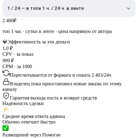
1 / 24 — в топе 1 ч. / 24 ч. в ленте
2 400
₽
топ 1 час
·
сутки в ленте
· цена напрямую от автора
💎
Эффективность за эти деньги
1,0
₽
CPV · за показ
999
₽
CPM · за 1000
Пересчитывается от формата и охвата
2 403
/
24ч
Владелец пока приостановил новые заказы по этому
каналу
Гарантия выхода поста и возврат средств
Надёжность сделки
Среднее время ответа админа
Обычно отвечает быстро
Размещений через Помогач