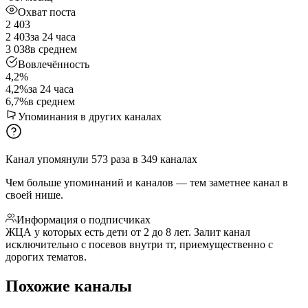
Охват поста
2 403
2 403
за 24 часа
3 038
в среднем
Вовлечённость
4,2%
4,2%
за 24 часа
6,7%
в среднем
Упоминания в других каналах
Канал упомянули
573
раза
в
349
каналах
Чем больше упоминаний и каналов — тем заметнее канал в
своей нише.
Информация о подписчиках
ЖЦА у которых есть дети от 2 до 8 лет. Залит канал
исключительно с посевов внутри тг, приемущественно с
дорогих тематов.
Похожие каналы