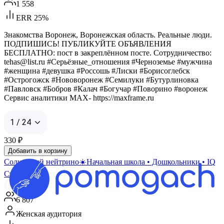
1 558
ERR 25%
Знакомства Воронеж, Воронежская область. Реальные люди.
ПОДПИШИСЬ! ПУБЛИКУЙТЕ ОБЪЯВЛЕНИЯ
БЕСПЛАТНО: пост в закреплённом посте. Cотрудничество:
tehas@list.ru #Серьёзные_отношения #Черноземье #мужчина
#женщина #девушка #Россошь #Лиски #Борисоглебск
#Острогожск #Нововоронеж #Семилуки #Бутурлиновка
#Павловск #Бобров #Калач #Богучар #Поворино #воронеж
Сервис аналитики MAX- https://maxframe.ru
1 / 24
330
₽
Добавить в корзину
Солнечный нейтрино☀️Начальная школа • Дошкольники • IQ
Старт
Max
6 807
Женская аудитория