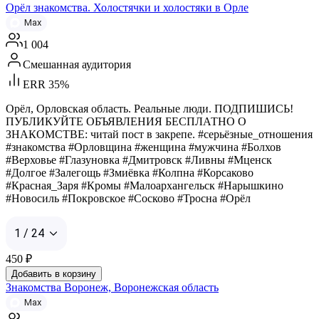
Орёл знакомства. Холостячки и холостяки в Орле
Max
1 004
Смешанная аудитория
ERR 35%
Орёл, Орловская область. Реальные люди. ПОДПИШИСЬ!
ПУБЛИКУЙТЕ ОБЪЯВЛЕНИЯ БЕСПЛАТНО О
ЗНАКОМСТВЕ: читай пост в закрепе. #серьёзные_отношения
#знакомства #Орловщина #женщина #мужчина #Болхов
#Верховье #Глазуновка #Дмитровск #Ливны #Мценск
#Долгое #Залегощь #Змиёвка #Колпна #Корсаково
#Красная_Заря #Кромы #Малоархангельск #Нарышкино
#Новосиль #Покровское #Сосково #Тросна #Орёл
1 / 24
450
₽
Добавить в корзину
Знакомства Воронеж, Воронежская область
Max