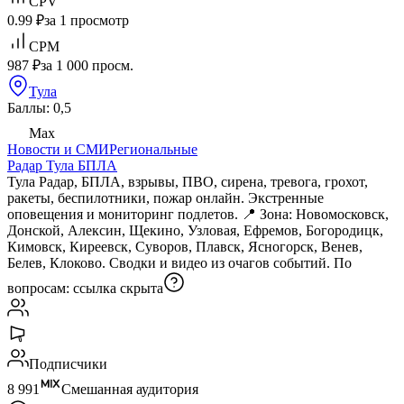
CPV
0.99 ₽
за 1 просмотр
CPM
987 ₽
за 1 000 просм.
Тула
Баллы: 0,5
Max
Новости и СМИ
Региональные
Радар Тула БПЛА
Тула Радар, БПЛА, взрывы, ПВО, сирена, тревога, грохот,
ракеты, беспилотники, пожар онлайн. Экстренные
оповещения и мониторинг подлетов. 📍 Зона: Новомосковск,
Донской, Алексин, Щекино, Узловая, Ефремов, Богородицк,
Кимовск, Киреевск, Суворов, Плавск, Ясногорск, Венев,
Белев, Клоково. Сводки и видео из очагов событий. По
вопросам:
ссылка скрыта
Подписчики
8 991
Смешанная аудитория