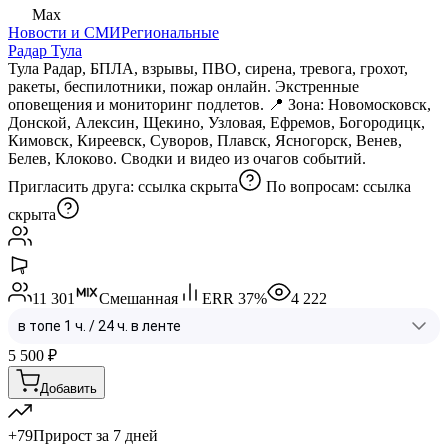
Max
Новости и СМИ
Региональные
Радар Тула
Тула Радар, БПЛА, взрывы, ПВО, сирена, тревога, грохот,
ракеты, беспилотники, пожар онлайн. Экстренные
оповещения и мониторинг подлетов. 📍 Зона: Новомосковск,
Донской, Алексин, Щекино, Узловая, Ефремов, Богородицк,
Кимовск, Киреевск, Суворов, Плавск, Ясногорск, Венев,
Белев, Клоково. Сводки и видео из очагов событий.
Пригласить друга:
ссылка скрыта
По вопросам:
ссылка
скрыта
11 301
Смешанная
ERR
37
%
4 222
5 500
₽
Добавить
+79
Прирост за 7 дней