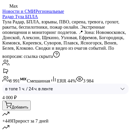
Max
Новости и СМИ
Региональные
Радар Тула БПЛА
Тула Радар, БПЛА, взрывы, ПВО, сирена, тревога, грохот,
ракеты, беспилотники, пожар онлайн. Экстренные
оповещения и мониторинг подлетов. 📍 Зона: Новомосковск,
Донской, Алексин, Щекино, Узловая, Ефремов, Богородицк,
Кимовск, Киреевск, Суворов, Плавск, Ясногорск, Венев,
Белев, Клоково. Сводки и видео из очагов событий. По
вопросам:
ссылка скрыта
8 991
Смешанная
ERR
44
%
3 984
4 000
₽
Добавить
+449
Прирост за 7 дней