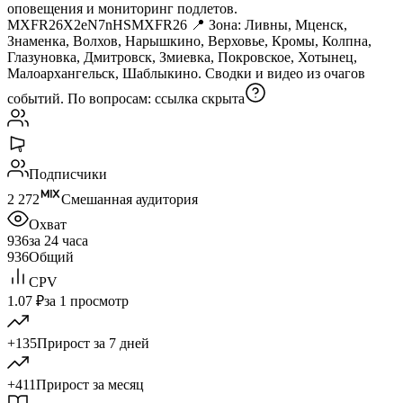
оповещения и мониторинг подлетов.
MXFR26X2eN7nHSMXFR26 📍 Зона: Ливны, Мценск,
Знаменка, Boлхов, Нарышкино, Верховье, Кромы, Колпна,
Глазуновка, Дмитровск, Змиевка, Покровское, Хотынец,
Малоархангельск, Шаблыкино. Сводки и видео из очагов
событий. По вопросам:
ссылка скрыта
Подписчики
2 272
Смешанная аудитория
Охват
936
за 24 часа
936
Общий
CPV
1.07 ₽
за 1 просмотр
+135
Прирост за 7 дней
+411
Прирост за месяц