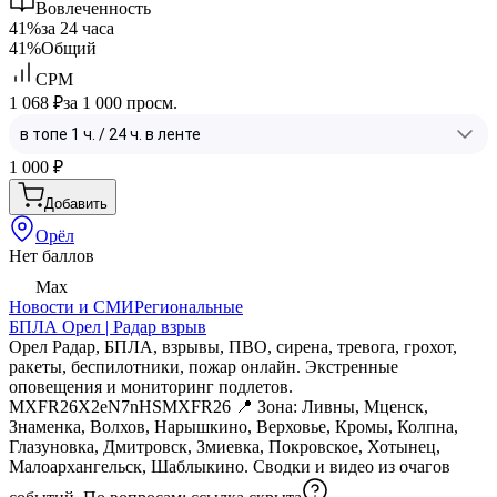
Вовлеченность
41%
за 24 часа
41%
Общий
CPM
1 068 ₽
за 1 000 просм.
1 000
₽
Добавить
Орёл
Нет баллов
Max
Новости и СМИ
Региональные
БПЛА Орел | Радар взрыв
Орел Радар, БПЛА, взрывы, ПВО, сирена, тревога, грохот,
ракеты, беспилотники, пожар онлайн. Экстренные
оповещения и мониторинг подлетов.
MXFR26X2eN7nHSMXFR26 📍 Зона: Ливны, Мценск,
Знаменка, Boлхов, Нарышкино, Верховье, Кромы, Колпна,
Глазуновка, Дмитровск, Змиевка, Покровское, Хотынец,
Малоархангельск, Шаблыкино. Сводки и видео из очагов