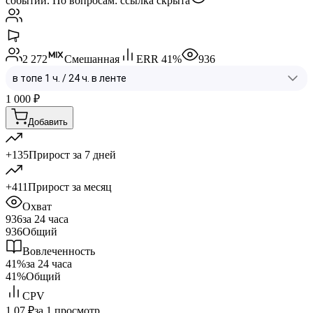
событий. По вопросам:
ссылка скрыта
2 272
Смешанная
ERR
41
%
936
1 000
₽
Добавить
+135
Прирост за 7 дней
+411
Прирост за месяц
Охват
936
за 24 часа
936
Общий
Вовлеченность
41%
за 24 часа
41%
Общий
CPV
1.07 ₽
за 1 просмотр