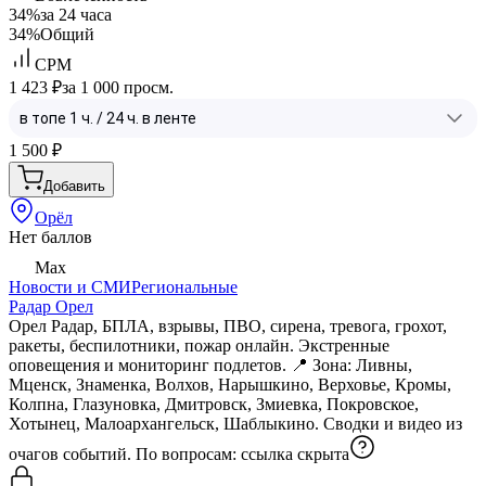
34%
за 24 часа
34%
Общий
CPM
1 423 ₽
за 1 000 просм.
1 500
₽
Добавить
Орёл
Нет баллов
Max
Новости и СМИ
Региональные
Радар Орел
Орел Радар, БПЛА, взрывы, ПВО, сирена, тревога, грохот,
ракеты, беспилотники, пожар онлайн. Экстренные
оповещения и мониторинг подлетов. 📍 Зона: Ливны,
Мценск, Знаменка, Boлхов, Нарышкино, Верховье, Кромы,
Колпна, Глазуновка, Дмитровск, Змиевка, Покровское,
Хотынец, Малоархангельск, Шаблыкино. Сводки и видео из
очагов событий. По вопросам:
ссылка скрыта