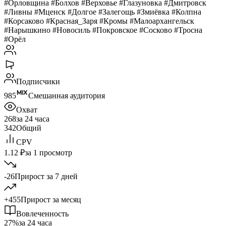
#Орловщина #Болхов #Верховье #Глазуновка #Дмитровск
#Ливны #Мценск #Долгое #Залегощь #Змиёвка #Колпна
#Корсаково #Красная_Заря #Кромы #Малоархангельск
#Нарышкино #Новосиль #Покровское #Сосково #Тросна
#Орёл
Подписчики
985
Смешанная аудитория
Охват
268
за 24 часа
342
Общий
CPV
1.12 ₽
за 1 просмотр
-26
Прирост за 7 дней
+455
Прирост за месяц
Вовлеченность
27%
за 24 часа