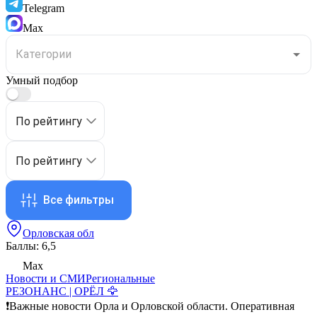
Telegram
Max
Умный подбор
По рейтингу
По рейтингу
Все фильтры
Орловская обл
Баллы: 6,5
Max
Новости и СМИ
Региональные
РЕЗОНАНС | ОРЁЛ 🦅
❗️Важные новости Орла и Орловской области. Оперативная