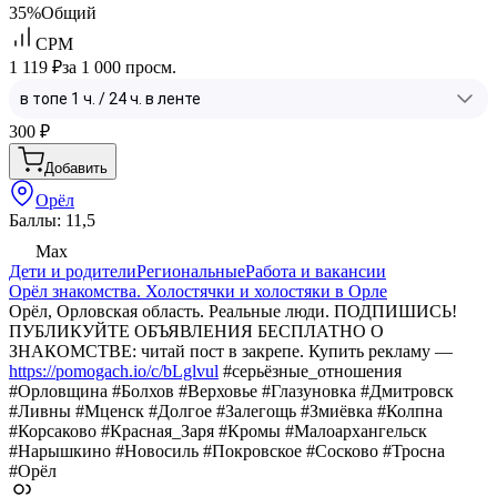
35%
Общий
CPM
1 119 ₽
за 1 000 просм.
300
₽
Добавить
Орёл
Баллы: 11,5
Max
Дети и родители
Региональные
Работа и вакансии
Орёл знакомства. Холостячки и холостяки в Орле
Орёл, Орловская область. Реальные люди. ПОДПИШИСЬ!
ПУБЛИКУЙТЕ ОБЪЯВЛЕНИЯ БЕСПЛАТНО О
ЗНАКОМСТВЕ: читай пост в закрепе. Купить рекламу —
https://pomogach.io/c/bLglvul
#серьёзные_отношения
#Орловщина #Болхов #Верховье #Глазуновка #Дмитровск
#Ливны #Мценск #Долгое #Залегощь #Змиёвка #Колпна
#Корсаково #Красная_Заря #Кромы #Малоархангельск
#Нарышкино #Новосиль #Покровское #Сосково #Тросна
#Орёл