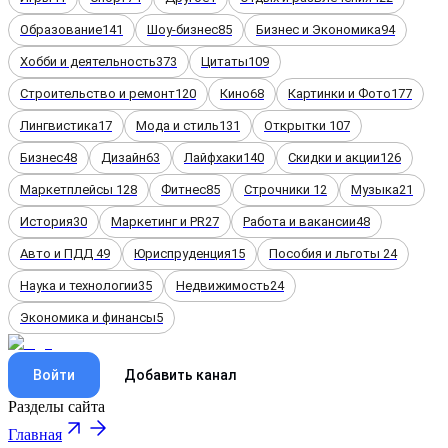
Образование
141
Шоу-бизнес
85
Бизнес и Экономика
94
Хобби и деятельность
373
Цитаты
109
Строительство и ремонт
120
Кино
68
Картинки и Фото
177
Лингвистика
17
Мода и стиль
131
Открытки
107
Бизнес
48
Дизайн
63
Лайфхаки
140
Скидки и акции
126
Маркетплейсы
128
Фитнес
85
Строчники
12
Музыка
21
История
30
Маркетинг и PR
27
Работа и вакансии
48
Авто и ПДД
49
Юриспруденция
15
Пособия и льготы
24
Наука и технологии
35
Недвижимость
24
Экономика и финансы
5
Войти
Добавить канал
Разделы сайта
Главная