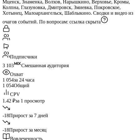
Мценск, Знаменка, Boлхов, Нарышкино, Верховье, Кромы,
Колпна, Глазуновка, Дмитровск, Змиевка, Покровское,
Хотынец, Малоархангельск, Шаблыкино. Сводки и видео из
очагов событий. По вопросам:
ссылка скрыта
Подписчики
3 103
Смешанная аудитория
Охват
1 054
за 24 часа
1 054
Общий
CPV
1.42 ₽
за 1 просмотр
-18
Прирост за 7 дней
-18
Прирост за месяц
Вовлеченность