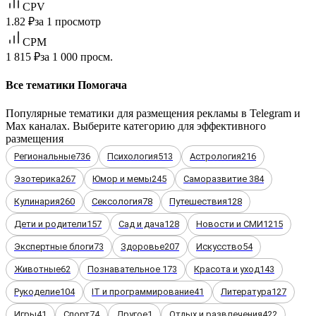
CPV
1.82 ₽
за 1 просмотр
CPM
1 815 ₽
за 1 000 просм.
Все тематики Помогача
Популярные тематики для размещения рекламы в Telegram и
Max каналах. Выберите категорию для эффективного
размещения
Региональные
736
Психология
513
Астрология
216
Эзотерика
267
Юмор и мемы
245
Саморазвитие
384
Кулинария
260
Сексология
78
Путешествия
128
Дети и родители
157
Сад и дача
128
Новости и СМИ
1215
Экспертные блоги
73
Здоровье
207
Искусство
54
Животные
62
Познавательное
173
Красота и уход
143
Рукоделие
104
IT и программирование
41
Литература
127
Игры
41
Спорт
74
Другое
1
Отдых и развлечения
422