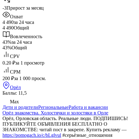
-3
Прирост за месяц
Охват
4 490
за 24 часа
4 490
Общий
Вовлеченность
43%
за 24 часа
43%
Общий
CPV
0.20 ₽
за 1 просмотр
CPM
200 ₽
за 1 000 просм.
Орёл
Баллы: 11,5
Max
Дети и родители
Региональные
Работа и вакансии
Орёл знакомства. Холостячки и холостяки в Орле
Орёл, Орловская область. Реальные люди. ПОДПИШИСЬ!
ПУБЛИКУЙТЕ ОБЪЯВЛЕНИЯ БЕСПЛАТНО О
ЗНАКОМСТВЕ: читай пост в закрепе. Купить рекламу —
https://pomogach.io/c/bLglvul
#серьёзные_отношения