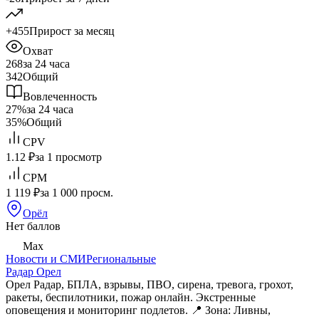
+455
Прирост за месяц
Охват
268
за 24 часа
342
Общий
Вовлеченность
27%
за 24 часа
35%
Общий
CPV
1.12 ₽
за 1 просмотр
CPM
1 119 ₽
за 1 000 просм.
Орёл
Нет баллов
Max
Новости и СМИ
Региональные
Радар Орел
Орел Радар, БПЛА, взрывы, ПВО, сирена, тревога, грохот,
ракеты, беспилотники, пожар онлайн. Экстренные
оповещения и мониторинг подлетов. 📍 Зона: Ливны,