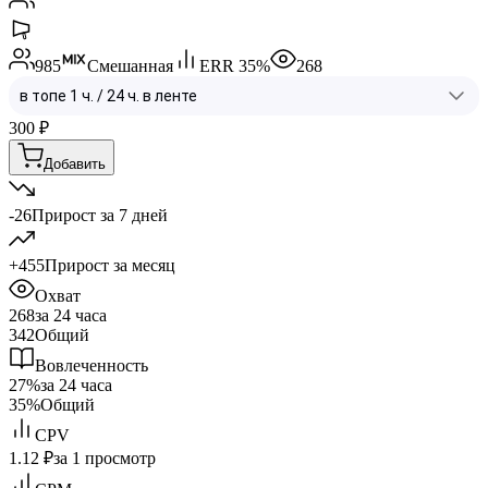
985
Смешанная
ERR
35
%
268
300
₽
Добавить
-26
Прирост за 7 дней
+455
Прирост за месяц
Охват
268
за 24 часа
342
Общий
Вовлеченность
27%
за 24 часа
35%
Общий
CPV
1.12 ₽
за 1 просмотр