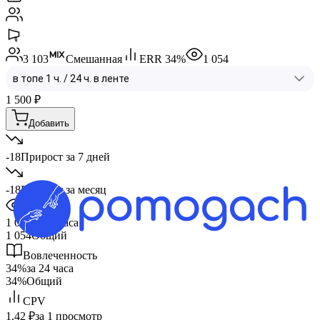
3 103
Смешанная
ERR
34
%
1 054
1 500
₽
Добавить
-18
Прирост за 7 дней
-18
Прирост за месяц
Охват
1 054
за 24 часа
1 054
Общий
Вовлеченность
34%
за 24 часа
34%
Общий
CPV
1.42 ₽
за 1 просмотр