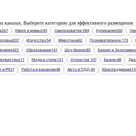
ax каналах. Выберите категорию для эффективного размещения
а
267
Юмор и мемы
245
Саморазвитие
384
Кулинария
260
Се
оровье
207
Искусство
54
Животные
62
Познавательное
173
ечения
422
Образование
141
Шоу-бизнес
85
Бизнес и Экономика
ингвистика
17
Мода и стиль
131
Открытки
107
Бизнес
48
Диз
 и PR
27
Работа и вакансии
48
Авто и ПДД
49
Юриспруденция
15