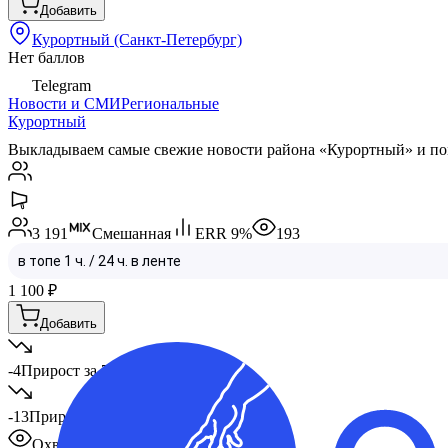
Добавить
Курортный (Санкт-Петербург)
Нет баллов
Telegram
Новости и СМИ
Региональные
Курортный
Выкладываем самые свежие новости района «Курортный» и по
3 191
Смешанная
ERR
9
%
193
1 100
₽
Добавить
-4
Прирост за 7 дней
-13
Прирост за месяц
Охват