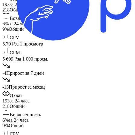
193
за 24 часа
218
Общий
Вовлеченность
6%
за 24 часа
9%
Общий
CPV
5.70 ₽
за 1 просмотр
CPM
5 699 ₽
за 1 000 просм.
-4
Прирост за 7 дней
-13
Прирост за месяц
Охват
193
за 24 часа
218
Общий
Вовлеченность
6%
за 24 часа
9%
Общий
CPV