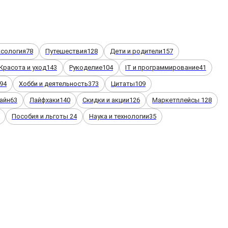
ксология
78
Путешествия
128
Дети и родители
157
Красота и уход
143
Рукоделие
104
IT и программирование
41
94
Хобби и деятельность
373
Цитаты
109
айн
63
Лайфхаки
140
Скидки и акции
126
Маркетплейсы
128
Пособия и льготы
24
Наука и технологии
35