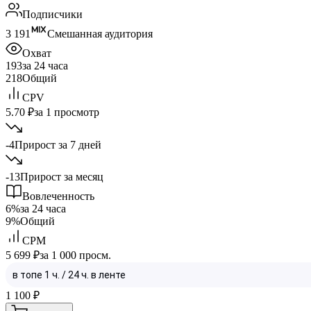
Подписчики
3 191
Смешанная аудитория
Охват
193
за 24 часа
218
Общий
CPV
5.70 ₽
за 1 просмотр
-4
Прирост за 7 дней
-13
Прирост за месяц
Вовлеченность
6%
за 24 часа
9%
Общий
CPM
5 699 ₽
за 1 000 просм.
1 100
₽