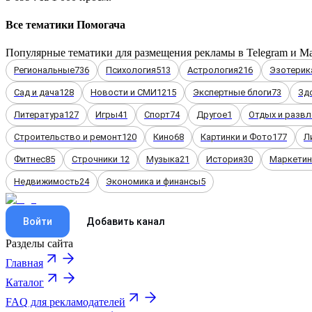
Все тематики Помогача
Популярные тематики для размещения рекламы в Telegram и M
Региональные
736
Психология
513
Астрология
216
Эзотерик
Сад и дача
128
Новости и СМИ
1215
Экспертные блоги
73
Зд
Литература
127
Игры
41
Спорт
74
Другое
1
Отдых и развл
Строительство и ремонт
120
Кино
68
Картинки и Фото
177
Л
Фитнес
85
Строчники
12
Музыка
21
История
30
Маркетинг
Недвижимость
24
Экономика и финансы
5
Войти
Добавить канал
Разделы сайта
Главная
Каталог
FAQ для рекламодателей