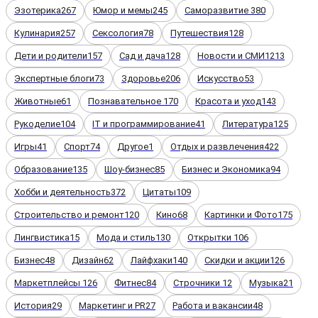
Эзотерика
267
Юмор и мемы
245
Саморазвитие
380
Кулинария
257
Сексология
78
Путешествия
128
Дети и родители
157
Сад и дача
128
Новости и СМИ
1213
Экспертные блоги
73
Здоровье
206
Искусство
53
Животные
61
Познавательное
170
Красота и уход
143
Рукоделие
104
IT и программирование
41
Литература
125
Игры
41
Спорт
74
Другое
1
Отдых и развлечения
422
Образование
135
Шоу-бизнес
85
Бизнес и Экономика
94
Хобби и деятельность
372
Цитаты
109
Строительство и ремонт
120
Кино
68
Картинки и Фото
175
Лингвистика
15
Мода и стиль
130
Открытки
106
Бизнес
48
Дизайн
62
Лайфхаки
140
Скидки и акции
126
Маркетплейсы
126
Фитнес
84
Строчники
12
Музыка
21
История
29
Маркетинг и PR
27
Работа и вакансии
48