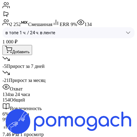
2 252
Смешанная
ERR
9
%
134
1 000
₽
Добавить
-5
Прирост за 7 дней
-21
Прирост за месяц
Охват
134
за 24 часа
154
Общий
Вовлеченность
6%
за 24 часа
9%
Общий
CPV
7.46 ₽
за 1 просмотр