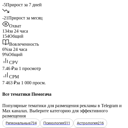
-5
Прирост за 7 дней
-21
Прирост за месяц
Охват
134
за 24 часа
154
Общий
Вовлеченность
6%
за 24 часа
9%
Общий
CPV
7.46 ₽
за 1 просмотр
CPM
7 463 ₽
за 1 000 просм.
Все тематики Помогача
Популярные тематики для размещения рекламы в Telegram и
Max каналах. Выберите категорию для эффективного
размещения
Региональные
734
Психология
511
Астрология
216