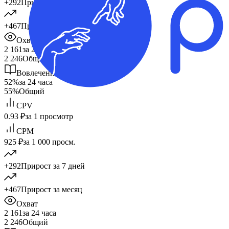
+292
Прирост за 7 дней
+467
Прирост за месяц
Охват
2 161
за 24 часа
2 246
Общий
Вовлеченность
52%
за 24 часа
55%
Общий
CPV
0.93 ₽
за 1 просмотр
CPM
925 ₽
за 1 000 просм.
+292
Прирост за 7 дней
+467
Прирост за месяц
Охват
2 161
за 24 часа
2 246
Общий