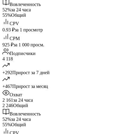
Вовлеченность
52%
за 24 часа
55%
Общий
CPV
0.93 ₽
за 1 просмотр
CPM
925 ₽
за 1 000 просм.
Подписчики
4 118
+292
Прирост за 7 дней
+467
Прирост за месяц
Охват
2 161
за 24 часа
2 246
Общий
Вовлеченность
52%
за 24 часа
55%
Общий
CPV