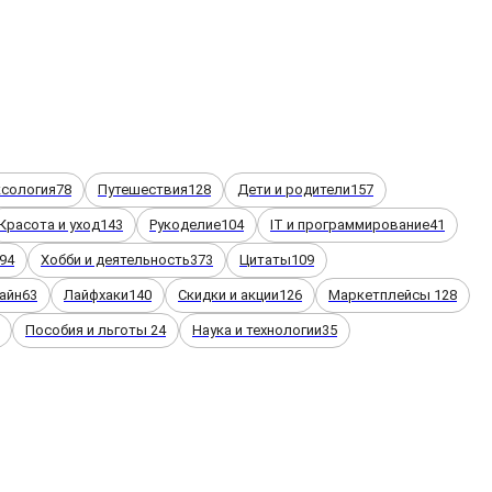
ксология
78
Путешествия
128
Дети и родители
157
Красота и уход
143
Рукоделие
104
IT и программирование
41
94
Хобби и деятельность
373
Цитаты
109
айн
63
Лайфхаки
140
Скидки и акции
126
Маркетплейсы
128
Пособия и льготы
24
Наука и технологии
35