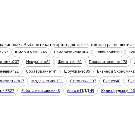
ax каналах. Выберите категорию для эффективного размещения
а
267
Юмор и мемы
245
Саморазвитие
384
Кулинария
260
Се
оровье
207
Искусство
54
Животные
62
Познавательное
173
ечения
422
Образование
141
Шоу-бизнес
85
Бизнес и Экономика
ингвистика
17
Мода и стиль
131
Открытки
107
Бизнес
48
Диз
 и PR
27
Работа и вакансии
48
Авто и ПДД
49
Юриспруденция
15