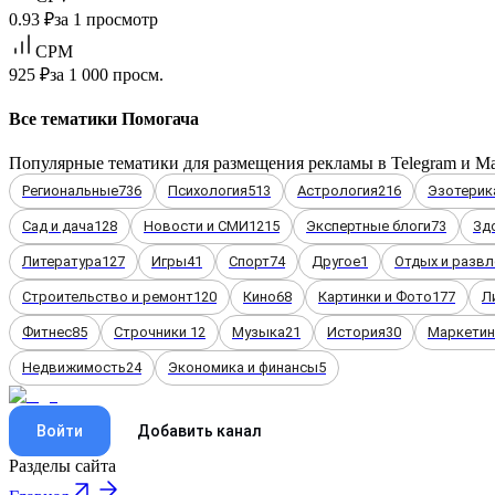
0.93 ₽
за 1 просмотр
CPM
925 ₽
за 1 000 просм.
Все тематики Помогача
Популярные тематики для размещения рекламы в Telegram и M
Региональные
736
Психология
513
Астрология
216
Эзотерик
Сад и дача
128
Новости и СМИ
1215
Экспертные блоги
73
Зд
Литература
127
Игры
41
Спорт
74
Другое
1
Отдых и развл
Строительство и ремонт
120
Кино
68
Картинки и Фото
177
Л
Фитнес
85
Строчники
12
Музыка
21
История
30
Маркетинг
Недвижимость
24
Экономика и финансы
5
Войти
Добавить канал
Разделы сайта