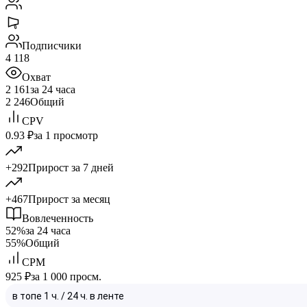
Подписчики
4 118
Охват
2 161
за 24 часа
2 246
Общий
CPV
0.93 ₽
за 1 просмотр
+292
Прирост за 7 дней
+467
Прирост за месяц
Вовлеченность
52%
за 24 часа
55%
Общий
CPM
925 ₽
за 1 000 просм.