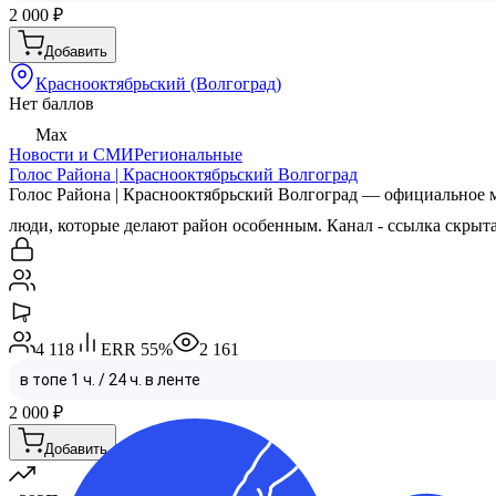
2 000
₽
Добавить
Краснооктябрьский (Волгоград)
Нет баллов
Max
Новости и СМИ
Региональные
Голос Района | Краснооктябрьский Волгоград
Голос Района | Краснооктябрьский Волгоград — официальное м
люди, которые делают район особенным. Канал -
ссылка скрыт
4 118
ERR
55
%
2 161
2 000
₽
Добавить