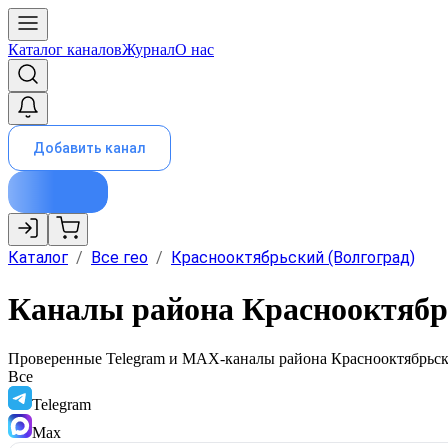
Каталог каналов
Журнал
О нас
Добавить канал
Каталог
/
Все гео
/
Краснооктябрьский (Волгоград)
Каналы района Краснооктябр
Проверенные Telegram и MAX-каналы района
Краснооктябрьс
Все
Telegram
Max