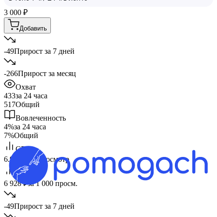
3 000
₽
Добавить
-49
Прирост за 7 дней
-266
Прирост за месяц
Охват
433
за 24 часа
517
Общий
Вовлеченность
4%
за 24 часа
7%
Общий
CPV
6.93 ₽
за 1 просмотр
CPM
6 928 ₽
за 1 000 просм.
-49
Прирост за 7 дней