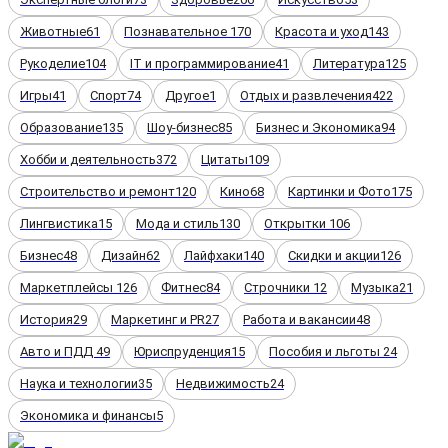
Животные
61
Познавательное
170
Красота и уход
143
Рукоделие
104
IT и программирование
41
Литература
125
Игры
41
Спорт
74
Другое
1
Отдых и развлечения
422
Образование
135
Шоу-бизнес
85
Бизнес и Экономика
94
Хобби и деятельность
372
Цитаты
109
Строительство и ремонт
120
Кино
68
Картинки и Фото
175
Лингвистика
15
Мода и стиль
130
Открытки
106
Бизнес
48
Дизайн
62
Лайфхаки
140
Скидки и акции
126
Маркетплейсы
126
Фитнес
84
Строчники
12
Музыка
21
История
29
Маркетинг и PR
27
Работа и вакансии
48
Авто и ПДД
49
Юриспруденция
15
Пособия и льготы
24
Наука и технологии
35
Недвижимость
24
Экономика и финансы
5