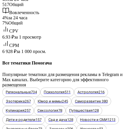
517
Общий
Вовлеченность
4%
за 24 часа
7%
Общий
CPV
6.93 ₽
за 1 просмотр
CPM
6 928 ₽
за 1 000 просм.
Все тематики Помогача
Популярные тематики для размещения рекламы в Telegram и
Max каналах. Выберите категорию для эффективного
размещения
Региональные
734
Психология
511
Астрология
216
Эзотерика
267
Юмор и мемы
245
Саморазвитие
380
Кулинария
257
Сексология
78
Путешествия
128
Дети и родители
157
Сад и дача
128
Новости и СМИ
1213
Экспертные блоги
73
Здоровье
206
Искусство
53