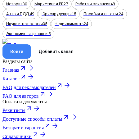
История
30
Маркетинг и PR
27
Работа и вакансии
48
Авто и ПДД
49
Юриспруденция
15
Пособия и льготы
24
Наука и технологии
35
Недвижимость
24
Экономика и финансы
5
Войти
Добавить канал
Разделы сайта
Главная
Каталог
FAQ для рекламодателей
FAQ для авторов
Оплата и документы
Реквизиты
Доступные способы оплаты
Возврат и гарантия
Справочники