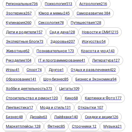
Региональные
736
Психология
513
Астрология
216
Эзотерика
267
Юмор и мемы
245
Саморазвитие
384
Кулинария
260
Сексология
78
Путешествия
128
Дети и родители
157
Сад и дача
128
Новости и СМИ
1215
Экспертные блоги
73
Здоровье
207
Искусство
54
Животные
62
Познавательное
173
Красота и уход
143
Рукоделие
104
IT и программирование
41
Литература
127
Игры
41
Спорт
74
Другое
1
Отдых и развлечения
422
Образование
141
Шоу-бизнес
85
Бизнес и Экономика
94
Хобби и деятельность
373
Цитаты
109
Строительство и ремонт
120
Кино
68
Картинки и Фото
177
Лингвистика
17
Мода и стиль
131
Открытки
107
Бизнес
48
Дизайн
63
Лайфхаки
140
Скидки и акции
126
Маркетплейсы
128
Фитнес
85
Строчники
12
Музыка
21