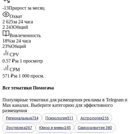
-13
Прирост за месяц
Охват
2 625
за 24 часа
2 243
Общий
Вовлеченность
18%
за 24 часа
23%
Общий
CPV
0.57 ₽
за 1 просмотр
CPM
571 ₽
за 1 000 просм.
Все тематики Помогача
Популярные тематики для размещения рекламы в Telegram и
Max каналах. Выберите категорию для эффективного
размещения
Региональные
734
Психология
511
Астрология
216
Эзотерика
267
Юмор и мемы
245
Саморазвитие
380