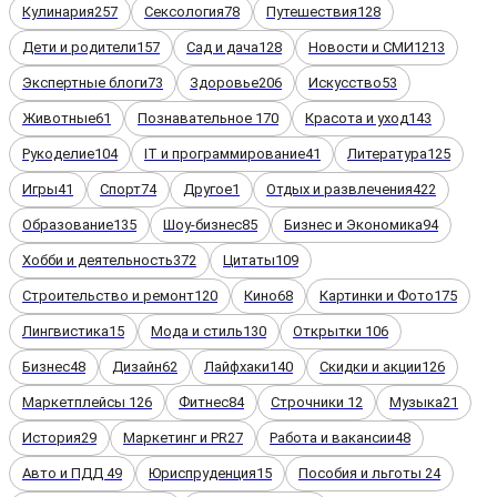
Кулинария
257
Сексология
78
Путешествия
128
Дети и родители
157
Сад и дача
128
Новости и СМИ
1213
Экспертные блоги
73
Здоровье
206
Искусство
53
Животные
61
Познавательное
170
Красота и уход
143
Рукоделие
104
IT и программирование
41
Литература
125
Игры
41
Спорт
74
Другое
1
Отдых и развлечения
422
Образование
135
Шоу-бизнес
85
Бизнес и Экономика
94
Хобби и деятельность
372
Цитаты
109
Строительство и ремонт
120
Кино
68
Картинки и Фото
175
Лингвистика
15
Мода и стиль
130
Открытки
106
Бизнес
48
Дизайн
62
Лайфхаки
140
Скидки и акции
126
Маркетплейсы
126
Фитнес
84
Строчники
12
Музыка
21
История
29
Маркетинг и PR
27
Работа и вакансии
48
Авто и ПДД
49
Юриспруденция
15
Пособия и льготы
24