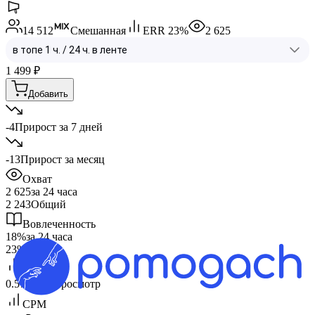
14 512
Смешанная
ERR
23
%
2 625
1 499
₽
Добавить
-4
Прирост за 7 дней
-13
Прирост за месяц
Охват
2 625
за 24 часа
2 243
Общий
Вовлеченность
18%
за 24 часа
23%
Общий
CPV
0.57 ₽
за 1 просмотр
CPM