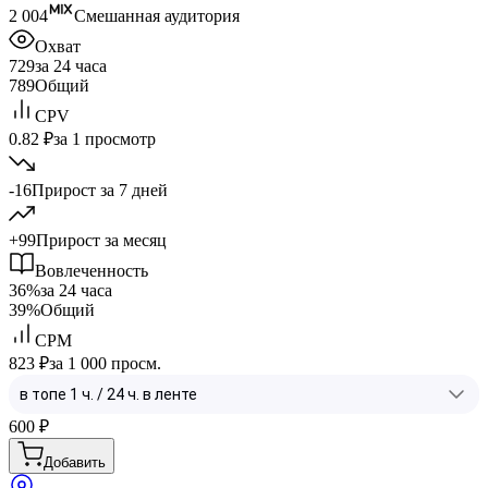
2 004
Смешанная аудитория
Охват
729
за 24 часа
789
Общий
CPV
0.82 ₽
за 1 просмотр
-16
Прирост за 7 дней
+99
Прирост за месяц
Вовлеченность
36%
за 24 часа
39%
Общий
CPM
823 ₽
за 1 000 просм.
600
₽
Добавить