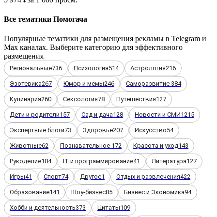
Все тематики Помогача
Популярные тематики для размещения рекламы в Telegram и
Max каналах. Выберите категорию для эффективного
размещения
Региональные
736
Психология
514
Астрология
216
Эзотерика
267
Юмор и мемы
246
Саморазвитие
384
Кулинария
260
Сексология
78
Путешествия
127
Дети и родители
157
Сад и дача
128
Новости и СМИ
1215
Экспертные блоги
73
Здоровье
207
Искусство
54
Животные
62
Познавательное
172
Красота и уход
143
Рукоделие
104
IT и программирование
41
Литература
127
Игры
41
Спорт
74
Другое
1
Отдых и развлечения
422
Образование
141
Шоу-бизнес
85
Бизнес и Экономика
94
Хобби и деятельность
373
Цитаты
109