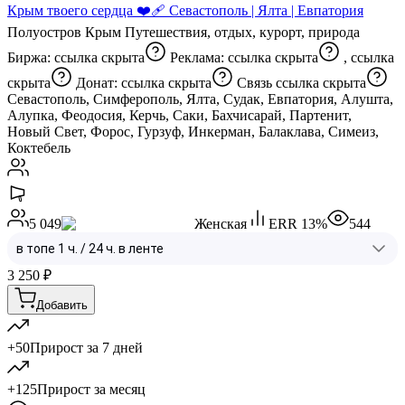
Крым твоего сердца ❤️‍🩹 Севастополь | Ялта | Евпатория
Полуостров Крым Путешествия, отдых, курорт, природа
Биржа:
ссылка скрыта
Реклама:
ссылка скрыта
,
ссылка
скрыта
Донат:
ссылка скрыта
Связь
ссылка скрыта
Севастополь, Симферополь, Ялта, Судак, Евпатория, Алушта,
Алупка, Феодосия, Керчь, Саки, Бахчисарай, Партенит,
Новый Свет, Форос, Гурзуф, Инкерман, Балаклава, Симеиз,
Коктебель
5 049
Женская
ERR
13
%
544
3 250
₽
Добавить
+50
Прирост за 7 дней
+125
Прирост за месяц