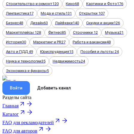
Строительство и ремонт
120
Кино
68
Картинки и Фото
176
Лингвистика
17
Мода и стиль
131
Открытки
107
Бизнес
48
Дизайн
63
Лайфхаки
140
Скидки и акции
126
Маркетплейсы
128
Фитнес
85
Строчники
12
Музыка
21
История
30
Маркетинг и PR
27
Работа и вакансии
48
Авто и ПДД
49
Юриспруденция
15
Пособия и льготы
24
Наука и технологии
35
Недвижимость
24
Экономика и финансы
5
Войти
Добавить канал
Разделы сайта
Главная
Каталог
FAQ для рекламодателей
FAQ для авторов