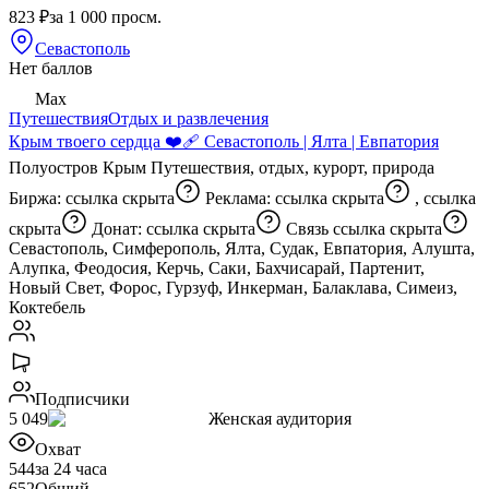
823 ₽
за 1 000 просм.
Севастополь
Нет баллов
Max
Путешествия
Отдых и развлечения
Крым твоего сердца ❤️‍🩹 Севастополь | Ялта | Евпатория
Полуостров Крым Путешествия, отдых, курорт, природа
Биржа:
ссылка скрыта
Реклама:
ссылка скрыта
,
ссылка
скрыта
Донат:
ссылка скрыта
Связь
ссылка скрыта
Севастополь, Симферополь, Ялта, Судак, Евпатория, Алушта,
Алупка, Феодосия, Керчь, Саки, Бахчисарай, Партенит,
Новый Свет, Форос, Гурзуф, Инкерман, Балаклава, Симеиз,
Коктебель
Подписчики
5 049
Женская аудитория
Охват
544
за 24 часа
652
Общий