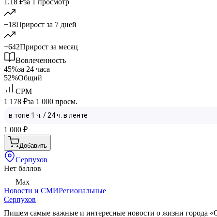
1.18 ₽
за 1 просмотр
+18
Прирост за 7 дней
+642
Прирост за месяц
Вовлеченность
45%
за 24 часа
52%
Общий
CPM
1 178 ₽
за 1 000 просм.
1 000
₽
Добавить
Серпухов
Нет баллов
Max
Новости и СМИ
Региональные
Серпухов
Пишем самые важные и интересные новости о жизни города «