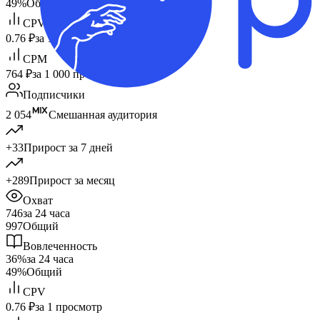
49%
Общий
CPV
0.76 ₽
за 1 просмотр
CPM
764 ₽
за 1 000 просм.
Подписчики
2 054
Смешанная аудитория
+33
Прирост за 7 дней
+289
Прирост за месяц
Охват
746
за 24 часа
997
Общий
Вовлеченность
36%
за 24 часа
49%
Общий
CPV
0.76 ₽
за 1 просмотр