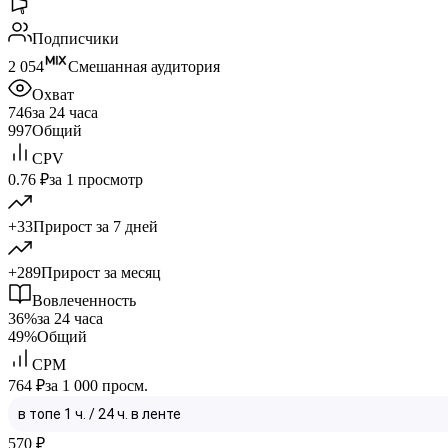
Подписчики
2 054
Смешанная аудитория
Охват
746
за 24 часа
997
Общий
CPV
0.76 ₽
за 1 просмотр
+33
Прирост за 7 дней
+289
Прирост за месяц
Вовлеченность
36%
за 24 часа
49%
Общий
CPM
764 ₽
за 1 000 просм.
570
₽