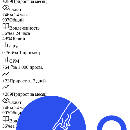
+289
Прирост за месяц
Охват
746
за 24 часа
997
Общий
Вовлеченность
36%
за 24 часа
49%
Общий
CPV
0.76 ₽
за 1 просмотр
CPM
764 ₽
за 1 000 просм.
+33
Прирост за 7 дней
+289
Прирост за месяц
Охват
746
за 24 часа
997
Общий
Вовлеченность
36%
за 24 часа