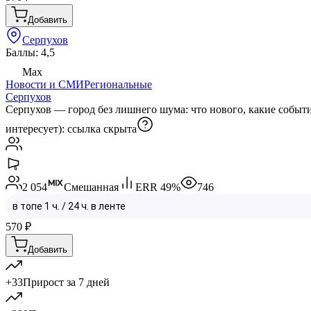
Добавить
Серпухов
Баллы: 4,5
Max
Новости и СМИ
Региональные
Серпухов
Серпухов — город без лишнего шума: что нового, какие событи
интересует):
ссылка скрыта
2 054
Смешанная
ERR
49
%
746
570
₽
Добавить
+33
Прирост за 7 дней