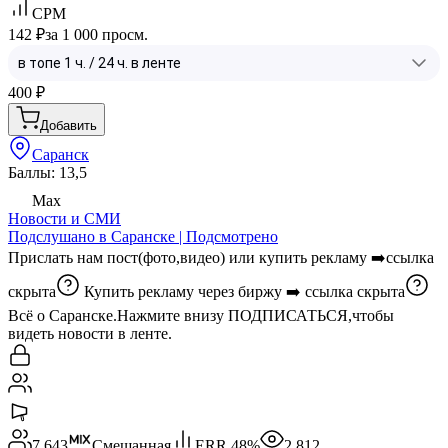
CPM
142 ₽
за 1 000 просм.
400
₽
Добавить
Саранск
Баллы: 13,5
Max
Новости и СМИ
Подслушано в Саранске | Подсмотрено
Прислать нам пост(фото,видео) или купить рекламу ➡️
ссылка
скрыта
Купить рекламу через биржу ➡️
ссылка скрыта
Всё о Саранске.Нажмите внизу ПОДПИСАТЬСЯ,чтобы
видеть новости в ленте.
7 643
Смешанная
ERR
48
%
2 812