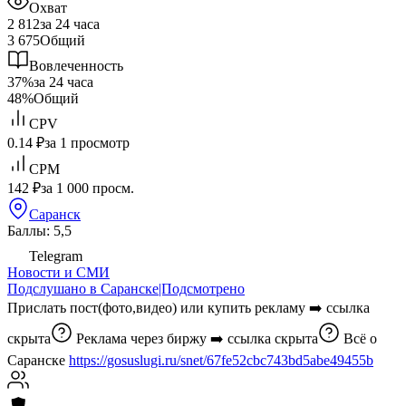
Охват
2 812
за 24 часа
3 675
Общий
Вовлеченность
37%
за 24 часа
48%
Общий
CPV
0.14 ₽
за 1 просмотр
CPM
142 ₽
за 1 000 просм.
Саранск
Баллы: 5,5
Telegram
Новости и СМИ
Подслушано в Саранске|Подсмотрено
Прислать пост(фото,видео) или купить рекламу ➡️
ссылка
скрыта
Реклама через биржу ➡️
ссылка скрыта
Всё о
Саранске
https://gosuslugi.ru/snet/67fe52cbc743bd5abe49455b