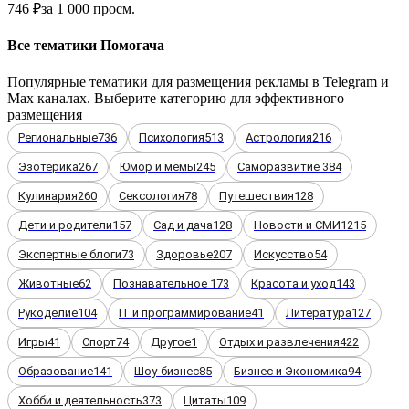
746 ₽
за 1 000 просм.
Все тематики Помогача
Популярные тематики для размещения рекламы в Telegram и
Max каналах. Выберите категорию для эффективного
размещения
Региональные
736
Психология
513
Астрология
216
Эзотерика
267
Юмор и мемы
245
Саморазвитие
384
Кулинария
260
Сексология
78
Путешествия
128
Дети и родители
157
Сад и дача
128
Новости и СМИ
1215
Экспертные блоги
73
Здоровье
207
Искусство
54
Животные
62
Познавательное
173
Красота и уход
143
Рукоделие
104
IT и программирование
41
Литература
127
Игры
41
Спорт
74
Другое
1
Отдых и развлечения
422
Образование
141
Шоу-бизнес
85
Бизнес и Экономика
94
Хобби и деятельность
373
Цитаты
109