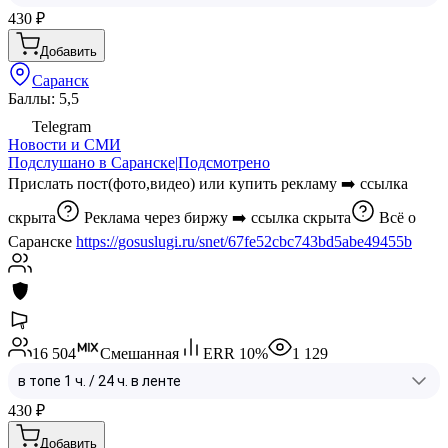
430
₽
Добавить
Саранск
Баллы: 5,5
Telegram
Новости и СМИ
Подслушано в Саранске|Подсмотрено
Прислать пост(фото,видео) или купить рекламу ➡️
ссылка
скрыта
Реклама через биржу ➡️
ссылка скрыта
Всё о
Саранске
https://gosuslugi.ru/snet/67fe52cbc743bd5abe49455b
16 504
Смешанная
ERR
10
%
1 129
430
₽
Добавить