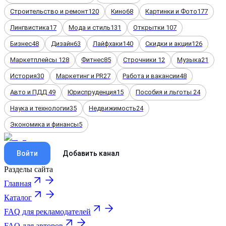
Строительство и ремонт
120
Кино
68
Картинки и Фото
177
Лингвистика
17
Мода и стиль
131
Открытки
107
Бизнес
48
Дизайн
63
Лайфхаки
140
Скидки и акции
126
Маркетплейсы
128
Фитнес
85
Строчники
12
Музыка
21
История
30
Маркетинг и PR
27
Работа и вакансии
48
Авто и ПДД
49
Юриспруденция
15
Пособия и льготы
24
Наука и технологии
35
Недвижимость
24
Экономика и финансы
5
Войти
Добавить канал
Разделы сайта
Главная
Каталог
FAQ для рекламодателей
FAQ для авторов