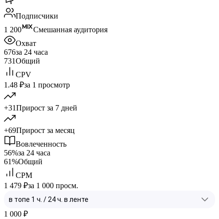
Подписчики
1 200
Смешанная аудитория
Охват
676
за 24 часа
731
Общий
CPV
1.48 ₽
за 1 просмотр
+31
Прирост за 7 дней
+69
Прирост за месяц
Вовлеченность
56%
за 24 часа
61%
Общий
CPM
1 479 ₽
за 1 000 просм.
1 000
₽