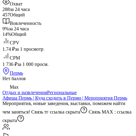
Охват
288
за 24 часа
457
Общий
Вовлеченность
9%
за 24 часа
14%
Общий
CPV
1.74 ₽
за 1 просмотр
CPM
1 736 ₽
за 1 000 просм.
Пермь
Нет баллов
Max
Отдых и развлечения
Региональные
Афиша Пермь | Куда сходить в Перми | Мероприятия Пермь
Мероприятия, новые заведения, выставки, поможем найти
чем заняться! Связь тг
ссылка скрыта
Связь MAX :
ссылка
скрыта