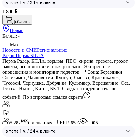
1 800
₽
Добавить
Пермь
Баллы: 4
Max
Новости и СМИ
Региональные
Радар Пермь БПЛА
Пермь Радар, БПЛА, взрывы, ПВО, сирена, тревога, грохот,
ракеты, беспилотники, пожар онлайн. Экстренные
оповещения и мониторинг подлетов. 📍 Зона: Березники,
Соликамск, Чайковский, Кунгур, Лысьва, Краснокамск,
Чусовой, Чернушка, Добрянка, Кудымкар, Верещагино, Оса,
Губаха, Нытва, Кизел, БКЛ. Сводки и видео из очагов
событий. По вопросам:
ссылка скрыта
5 282
Смешанная
ERR
65
%
1 905