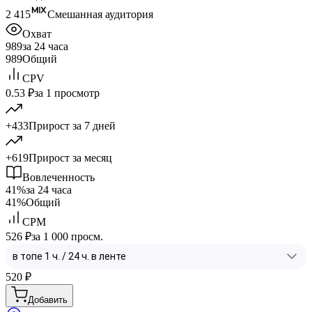
2 415
Смешанная аудитория
Охват
989
за 24 часа
989
Общий
CPV
0.53 ₽
за 1 просмотр
+433
Прирост за 7 дней
+619
Прирост за месяц
Вовлеченность
41%
за 24 часа
41%
Общий
CPM
526 ₽
за 1 000 просм.
520
₽
Добавить