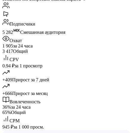
Подписчики
5 282
Смешанная аудитория
Охват
1 905
за 24 часа
3 417
Общий
CPV
0.94 ₽
за 1 просмотр
+409
Прирост за 7 дней
+666
Прирост за месяц
Вовлеченность
36%
за 24 часа
65%
Общий
CPM
945 ₽
за 1 000 просм.