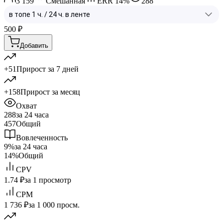
3 159
Смешанная
ERR
14
%
288
500
₽
Добавить
+51
Прирост за 7 дней
+158
Прирост за месяц
Охват
288
за 24 часа
457
Общий
Вовлеченность
9%
за 24 часа
14%
Общий
CPV
1.74 ₽
за 1 просмотр
CPM
1 736 ₽
за 1 000 просм.