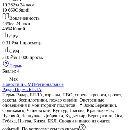
19 362
за 24 часа
19 669
Общий
Вовлеченность
44%
за 24 часа
45%
Общий
CPV
0.31 ₽
за 1 просмотр
CPM
310 ₽
за 1 000 просм.
Пермь
Баллы: 4
Max
Новости и СМИ
Региональные
Радар Пермь БПЛА
Пермь Радар, БПЛА, взрывы, ПВО, сирена, тревога, грохот,
ракеты, беспилотники, пожар онлайн. Экстренные
оповещения и мониторинг подлетов. 📍 Зона: Березники,
Соликамск, Чайковский, Кунгур, Лысьва, Краснокамск,
Чусовой, Чернушка, Добрянка, Кудымкар, Верещагино, Оса,
Губаха, Нытва, Кизел, БКЛ. Сводки и видео из очагов
событий. По вопросам:
ссылка скрыта