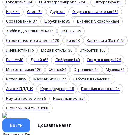
Рукоделие
104
IT и программирование
41
Литература
125
Игры
41
Спорт
74
Другое
1
Отдых и развлечения
421
Образование
137
Шоу-бизнес
85
Бизнес и Экономика
94
Хобби и деятельность
372
Цитаты
109
Строительство и ремонт
120
Кино
68
Картинки и Фото
175
Лингвистика
15
Мода и стиль
130
Открытки
106
Бизнес
48
Дизайн
62
Лайфхаки
140
Скидки и акции
126
Маркетплейсы
126
Фитнес
84
Строчники
12
Музыка
21
История
29
Маркетинг и PR
27
Работа и вакансии
48
Авто и ПДД
49
Юриспруденция
15
Пособия и льготы
24
Наука и технологии
35
Недвижимость
24
Экономика и финансы
5
Войти
Добавить канал
Разделы сайта