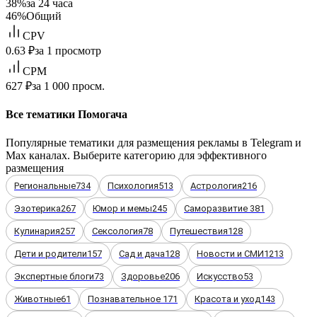
38%
за 24 часа
46%
Общий
CPV
0.63 ₽
за 1 просмотр
CPM
627 ₽
за 1 000 просм.
Все тематики Помогача
Популярные тематики для размещения рекламы в Telegram и
Max каналах. Выберите категорию для эффективного
размещения
Региональные
734
Психология
513
Астрология
216
Эзотерика
267
Юмор и мемы
245
Саморазвитие
381
Кулинария
257
Сексология
78
Путешествия
128
Дети и родители
157
Сад и дача
128
Новости и СМИ
1213
Экспертные блоги
73
Здоровье
206
Искусство
53
Животные
61
Познавательное
171
Красота и уход
143