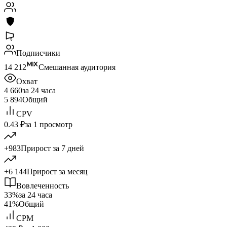
Подписчики
14 212
Смешанная аудитория
Охват
4 660
за 24 часа
5 894
Общий
CPV
0.43 ₽
за 1 просмотр
+983
Прирост за 7 дней
+6 144
Прирост за месяц
Вовлеченность
33%
за 24 часа
41%
Общий
CPM