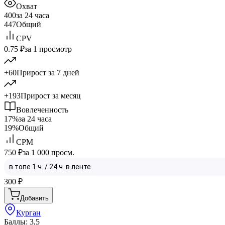
Охват
400
за 24 часа
447
Общий
CPV
0.75 ₽
за 1 просмотр
+60
Прирост за 7 дней
+193
Прирост за месяц
Вовлеченность
17%
за 24 часа
19%
Общий
CPM
750 ₽
за 1 000 просм.
300
₽
Добавить
Курган
Баллы: 3,5