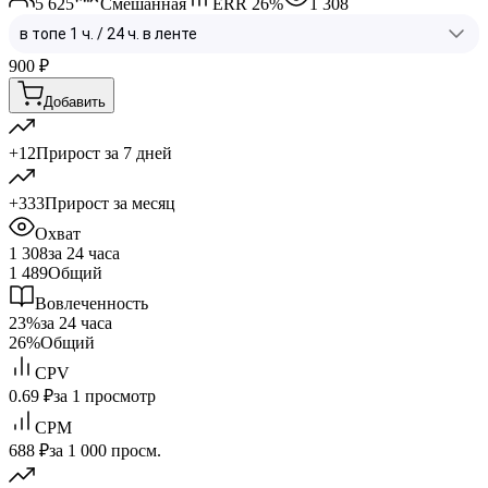
5 625
Смешанная
ERR
26
%
1 308
900
₽
Добавить
+12
Прирост за 7 дней
+333
Прирост за месяц
Охват
1 308
за 24 часа
1 489
Общий
Вовлеченность
23%
за 24 часа
26%
Общий
CPV
0.69 ₽
за 1 просмотр
CPM
688 ₽
за 1 000 просм.