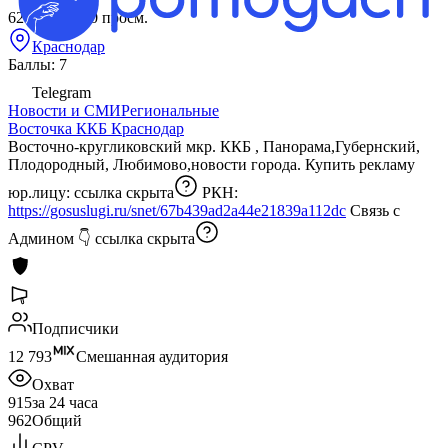
629 ₽
за 1 000 просм.
Краснодар
Баллы: 7
Telegram
Новости и СМИ
Региональные
Восточка ККБ Краснодар
Восточно-кругликовский мкр. ККБ , Панорама,Губернский,
Плодородный, Любимово,новости города. Купить рекламу
юр.лицу:
ссылка скрыта
РКН:
https://gosuslugi.ru/snet/67b439ad2a44e21839a112dc
Связь с
Админом 👇
ссылка скрыта
Подписчики
12 793
Смешанная аудитория
Охват
915
за 24 часа
962
Общий