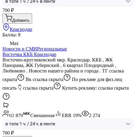
700
₽
Добавить
Краснодар
Баллы: 8
Max
Новости и СМИ
Региональные
Восточка ККБ Краснодар
Восточно-кругликовский мкр. Краснодар. ККБ , ЖК
Панорама, ЖК Губернский , 6 квартал Плодородный ,
Любимово . Новости нашего района и города . ТГ
ссылка
скрыта
Вк
ссылка скрыта
По рекламе для физ.лиц
писать 👇
ссылка скрыта
Купить рекламу:
ссылка скрыта
11 879
Смешанная
ERR
19
%
2 274
700
₽