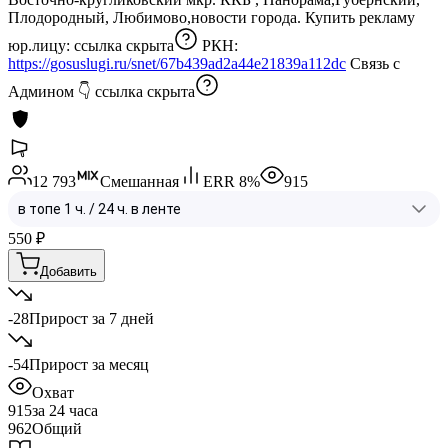
Плодородный, Любимово,новости города. Купить рекламу
юр.лицу:
ссылка скрыта
РКН:
https://gosuslugi.ru/snet/67b439ad2a44e21839a112dc
Связь с
Админом 👇
ссылка скрыта
12 793
Смешанная
ERR
8
%
915
550
₽
Добавить
-28
Прирост за 7 дней
-54
Прирост за месяц
Охват
915
за 24 часа
962
Общий