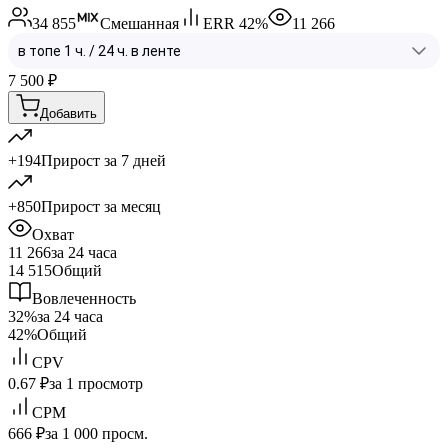
34 855
Смешанная
ERR
42
%
11 266
7 500
₽
Добавить
+194
Прирост за 7 дней
+850
Прирост за месяц
Охват
11 266
за 24 часа
14 515
Общий
Вовлеченность
32%
за 24 часа
42%
Общий
CPV
0.67 ₽
за 1 просмотр
CPM
666 ₽
за 1 000 просм.