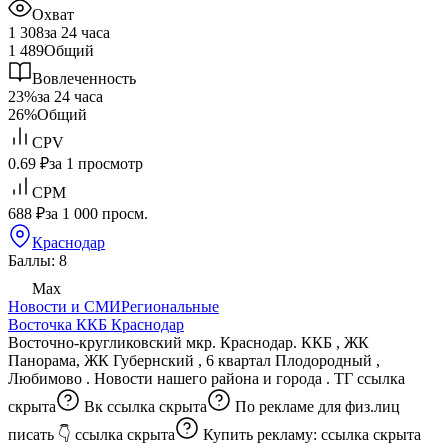
Охват
1 308
за 24 часа
1 489
Общий
Вовлеченность
23%
за 24 часа
26%
Общий
CPV
0.69 ₽
за 1 просмотр
CPM
688 ₽
за 1 000 просм.
Краснодар
Баллы: 8
Max
Новости и СМИ
Региональные
Восточка ККБ Краснодар
Восточно-кругликовский мкр. Краснодар. ККБ , ЖК
Панорама, ЖК Губернский , 6 квартал Плодородный ,
Любимово . Новости нашего района и города . ТГ
ссылка
скрыта
Вк
ссылка скрыта
По рекламе для физ.лиц
писать 👇
ссылка скрыта
Купить рекламу:
ссылка скрыта