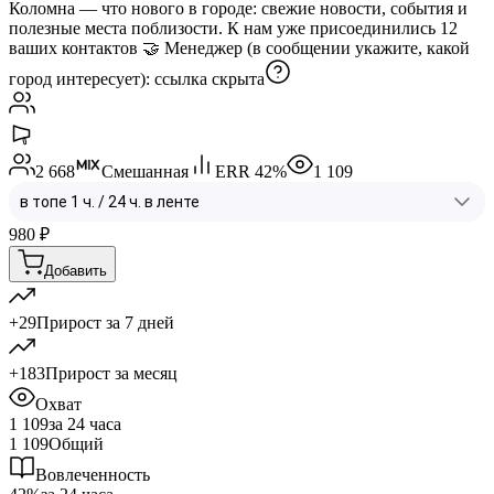
Коломна — что нового в городе: свежие новости, события и
полезные места поблизости. К нам уже присоединились 12
ваших контактов 🤝 Менеджер (в сообщении укажите, какой
город интересует):
ссылка скрыта
2 668
Смешанная
ERR
42
%
1 109
980
₽
Добавить
+29
Прирост за 7 дней
+183
Прирост за месяц
Охват
1 109
за 24 часа
1 109
Общий
Вовлеченность