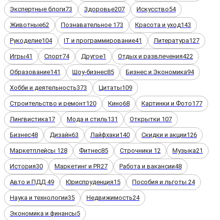
Экспертные блоги
73
Здоровье
207
Искусство
54
Животные
62
Познавательное
173
Красота и уход
143
Рукоделие
104
IT и программирование
41
Литература
127
Игры
41
Спорт
74
Другое
1
Отдых и развлечения
422
Образование
141
Шоу-бизнес
85
Бизнес и Экономика
94
Хобби и деятельность
373
Цитаты
109
Строительство и ремонт
120
Кино
68
Картинки и Фото
177
Лингвистика
17
Мода и стиль
131
Открытки
107
Бизнес
48
Дизайн
63
Лайфхаки
140
Скидки и акции
126
Маркетплейсы
128
Фитнес
85
Строчники
12
Музыка
21
История
30
Маркетинг и PR
27
Работа и вакансии
48
Авто и ПДД
49
Юриспруденция
15
Пособия и льготы
24
Наука и технологии
35
Недвижимость
24
Экономика и финансы
5