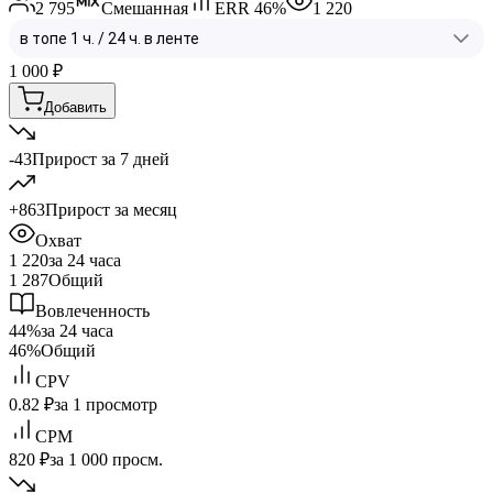
2 795
Смешанная
ERR
46
%
1 220
1 000
₽
Добавить
-43
Прирост за 7 дней
+863
Прирост за месяц
Охват
1 220
за 24 часа
1 287
Общий
Вовлеченность
44%
за 24 часа
46%
Общий
CPV
0.82 ₽
за 1 просмотр
CPM
820 ₽
за 1 000 просм.