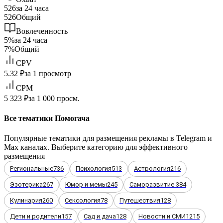
526
за 24 часа
526
Общий
Вовлеченность
5%
за 24 часа
7%
Общий
CPV
5.32 ₽
за 1 просмотр
CPM
5 323 ₽
за 1 000 просм.
Все тематики Помогача
Популярные тематики для размещения рекламы в Telegram и
Max каналах. Выберите категорию для эффективного
размещения
Региональные
736
Психология
513
Астрология
216
Эзотерика
267
Юмор и мемы
245
Саморазвитие
384
Кулинария
260
Сексология
78
Путешествия
128
Дети и родители
157
Сад и дача
128
Новости и СМИ
1215