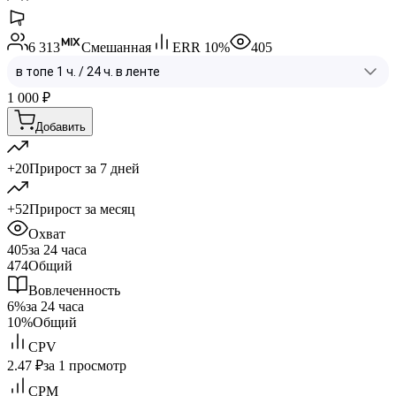
6 313
Смешанная
ERR
10
%
405
1 000
₽
Добавить
+20
Прирост за 7 дней
+52
Прирост за месяц
Охват
405
за 24 часа
474
Общий
Вовлеченность
6%
за 24 часа
10%
Общий
CPV
2.47 ₽
за 1 просмотр
CPM