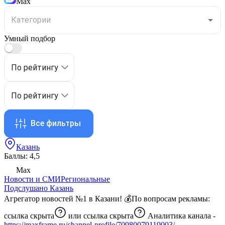
Max
Умный подбор
По рейтингу
По рейтингу
Все фильтры
Казань
Баллы: 4,5
Max
Новости и СМИ
Региональные
Подслушано Казань
Агрегатор новостей №1 в Казани! 💰По вопросам рекламы:
ссылка скрыта
или
ссылка скрыта
Аналитика канала -
https://maxframe.ru/channel-profile/70980079119003/