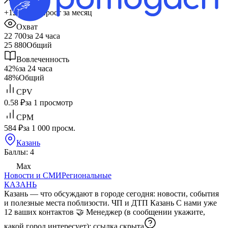
+12 528
Прирост за месяц
Охват
22 700
за 24 часа
25 880
Общий
Вовлеченность
42%
за 24 часа
48%
Общий
CPV
0.58 ₽
за 1 просмотр
CPM
584 ₽
за 1 000 просм.
Казань
Баллы: 4
Max
Новости и СМИ
Региональные
КАЗАНЬ
Казань — что обсуждают в городе сегодня: новости, события
и полезные места поблизости. ЧП и ДТП Казань С нами уже
12 ваших контактов 🤝 Менеджер (в сообщении укажите,
какой город интересует):
ссылка скрыта