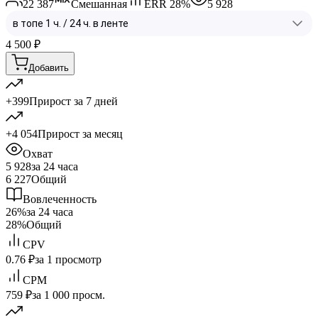
22 387
Смешанная
ERR
28
%
5 928
4 500
₽
Добавить
+399
Прирост за 7 дней
+4 054
Прирост за месяц
Охват
5 928
за 24 часа
6 227
Общий
Вовлеченность
26%
за 24 часа
28%
Общий
CPV
0.76 ₽
за 1 просмотр
CPM
759 ₽
за 1 000 просм.