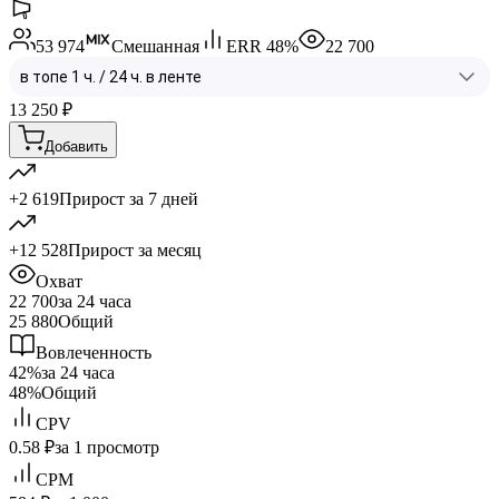
53 974
Смешанная
ERR
48
%
22 700
13 250
₽
Добавить
+2 619
Прирост за 7 дней
+12 528
Прирост за месяц
Охват
22 700
за 24 часа
25 880
Общий
Вовлеченность
42%
за 24 часа
48%
Общий
CPV
0.58 ₽
за 1 просмотр
CPM