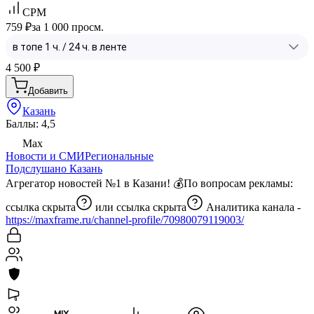
CPM
759 ₽
за 1 000 просм.
4 500
₽
Добавить
Казань
Баллы: 4,5
Max
Новости и СМИ
Региональные
Подслушано Казань
Агрегатор новостей №1 в Казани! 💰По вопросам рекламы:
ссылка скрыта
или
ссылка скрыта
Аналитика канала -
https://maxframe.ru/channel-profile/70980079119003/